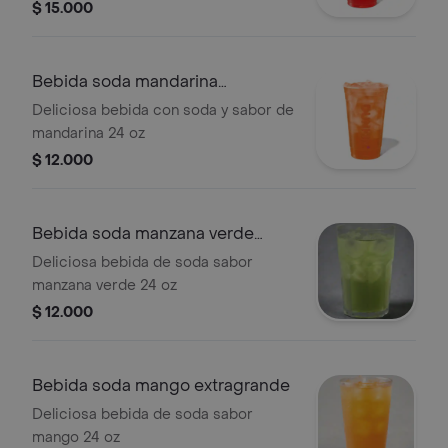
limonada con té verde, vitaminas B3,
$ 15.000
B5, B6, B12 y hielo.
Bebida soda mandarina
extragrande
Deliciosa bebida con soda y sabor de
mandarina 24 oz
$ 12.000
Bebida soda manzana verde
extragrande
Deliciosa bebida de soda sabor
manzana verde 24 oz
$ 12.000
Bebida soda mango extragrande
Deliciosa bebida de soda sabor
mango 24 oz