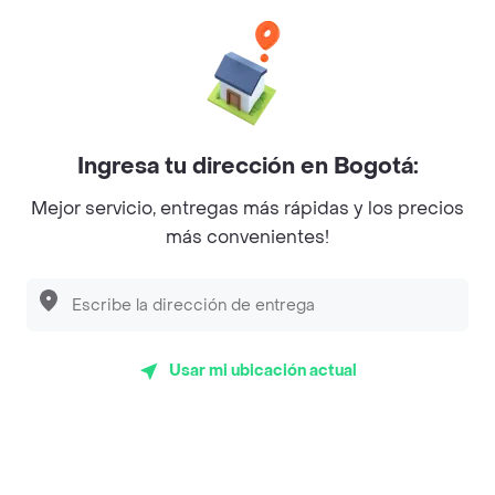
Categorías
Únete a Rappi
Ingresa tu dirección en Bogotá:
Sobre Rappi
Mejor servicio, entregas más rápidas y los precios
más convenientes!
Facebook
Twitter
Instagram
©
2026
Rappi Inc. All rights reserved.
Usar mi ubicación actual
Rappi S.A.S. --- NIT 900.843.898-9 --- Calle 63 # 16A-02
Bogotá D.C. --- notificacionesrappi@rappi.com