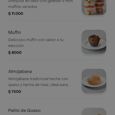
Antojitos en vaso con galletas o mini
muffins variados.
$ 11.000
Muffin
Delicioso muffin con sabor a tu
elección
$ 8000
Almojabana
Almojábana tradicional hecha con
queso y harina de maíz, ideal para
acompañar con café.
$ 7500
Palito de Queso