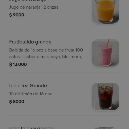
Jugo de naranja 12 onzas.
$ 9000
Frutibatido grande
Bebida de 16 onz a base de fruta 100
natural, sabor a maracuya, lulo, mora,
guanábana y mango
$ 13.000
Iced Tea Grande
Té de limón de 16 onz.
$ 8000
Iced té chai grande