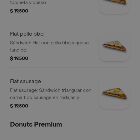
tocineta y queso.
$ 19.500
Flat pollo bbq
Sándwich Flat con pollo bbq y queso
fundido.
$ 19.500
Flat sausage
Flat sausage: Sándwich triangular con
carne tipo sausage en rodajas y
queso fundido.
$ 19.500
Donuts Premium