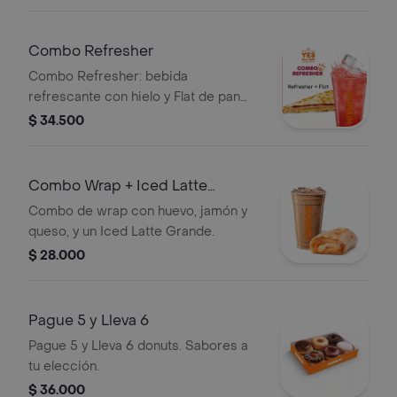
Combo Refresher
Combo Refresher: bebida
refrescante con hielo y Flat de pan
tostado con queso y carnes frías.
$ 34.500
Combo Wrap + Iced Latte
Grande
Combo de wrap con huevo, jamón y
queso, y un Iced Latte Grande.
$ 28.000
Pague 5 y Lleva 6
Pague 5 y Lleva 6 donuts. Sabores a
tu elección.
$ 36.000