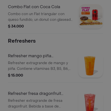
Combo Flat con Coca Cola
Combo con un Flat triangular con
queso fundido, un donut con glaseado
de chocolate y grageas, y una Coca-
$ 34.000
Cola Zero de 330ml.
Refreshers
Refresher mango piña
extragrande
Refresher extragrande de mango y
piña. Contiene vitaminas B3, B5, B6,
B12 y té verde, con hielo y trozos de
$ 15.000
fruta.
Refresher fresa dragonfruit
extragrande
Refresher extragrande de fresa
dragonfruit. Bebida a base de