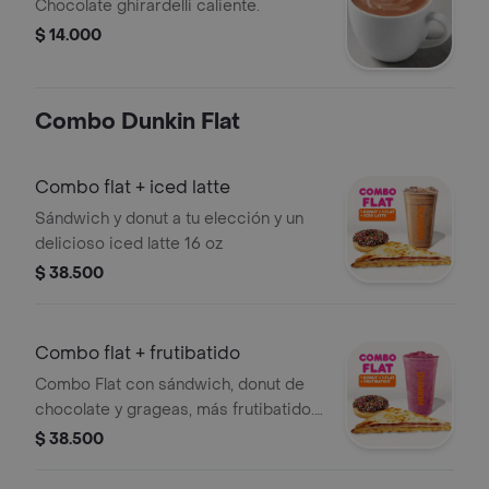
Chocolate ghirardelli caliente.
$ 14.000
Combo Dunkin Flat
Combo flat + iced latte
Sándwich y donut a tu elección y un
delicioso iced latte 16 oz
$ 38.500
Combo flat + frutibatido
Combo Flat con sándwich, donut de
chocolate y grageas, más frutibatido.
Todo a tu elección.
$ 38.500