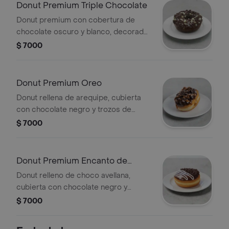
Donut Premium Triple Chocolate
Donut premium con cobertura de
chocolate oscuro y blanco, decorada
con chispas de chocolate.
$ 7000
Donut Premium Oreo
Donut rellena de arequipe, cubierta
con chocolate negro y trozos de
galleta oreo
$ 7000
Donut Premium Encanto de
Chocolate
Donut relleno de choco avellana,
cubierta con chocolate negro y
grageas de chocolate
$ 7000