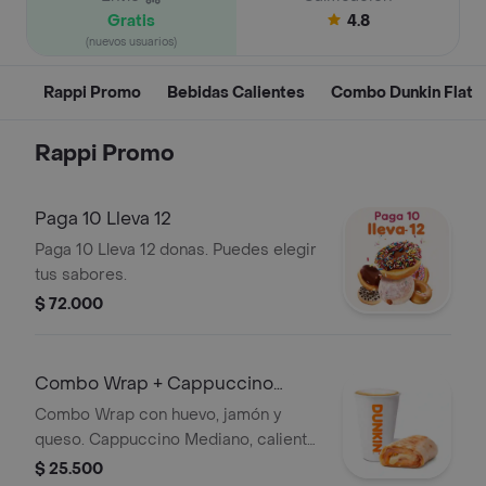
Gratis
4.8
(nuevos usuarios)
Rappi Promo
Bebidas Calientes
Combo Dunkin Flat
Rappi Promo
Paga 10 Lleva 12
Paga 10 Lleva 12 donas. Puedes elegir
tus sabores.
$ 72.000
Combo Wrap + Cappuccino
Mediano
Combo Wrap con huevo, jamón y
queso. Cappuccino Mediano, caliente
o frío.
$ 25.500