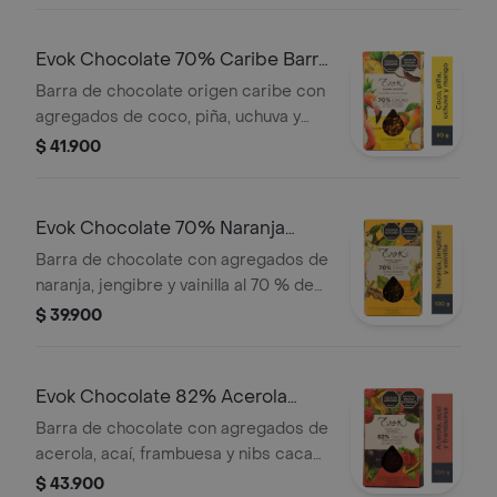
Evok Chocolate 70% Caribe Barra
x90g
Barra de chocolate origen caribe con
agregados de coco, piña, uchuva y
mango y 70 % de cacao por 90
$ 41.900
gramos
Evok Chocolate 70% Naranja
Barra x 100g
Barra de chocolate con agregados de
naranja, jengibre y vainilla al 70 % de
cacao por 100 gramos
$ 39.900
Evok Chocolate 82% Acerola
Barra x100g
Barra de chocolate con agregados de
acerola, acaí, frambuesa y nibs cacao
al 82 % de cacao por 100 gramos
$ 43.900