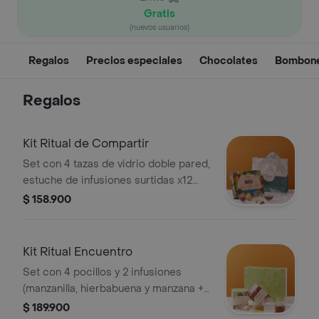
Gratis
(nuevos usuarios)
Regalos
Precios especiales
Chocolates
Bombon
Regalos
Kit Ritual de Compartir
Set con 4 tazas de vidrio doble pared,
estuche de infusiones surtidas x12
cápsulas y bolsa To Go. Ideal para
$ 158.900
compartir y regalar."
Kit Ritual Encuentro
Set con 4 pocillos y 2 infusiones
(manzanilla, hierbabuena y manzana +
mora y arándanos) en 12 tisanas c/u.
$ 189.900