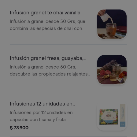
Infusión granel té chai vainilla
Infusión a granel desde 50 Grs, que
combina las especias de chai con
propiedades digestivas y el toque
dulce de la vainilla.
Infusión granel fresa, guayaba,
lavanda
Infusión a granel desde 50 Grs,
descubre las propiedades relajantes
y calmantes de la lavanda, el aroma
tropical de la guayaba y el toque dulce
y frutal de la fresa.
Infusiones 12 unidades en
capsulas 84 g
Infusiones por 12 unidades en
capsulas con tisana y fruta
deshidratada de sabores surtidos por
$ 73.900
84 gramos