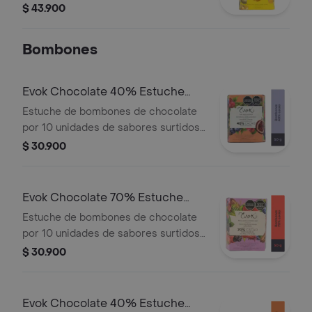
cúrcuma por 90 gramos
$ 43.900
Bombones
Evok Chocolate 40% Estuche
X10uX50g
Estuche de bombones de chocolate
por 10 unidades de sabores surtidos
al 40 % de cacao por 50 gramos
$ 30.900
Evok Chocolate 70% Estuche
X10uX50g
Estuche de bombones de chocolate
por 10 unidades de sabores surtidos
al 70 % de cacao por 50 gramos
$ 30.900
Evok Chocolate 40% Estuche