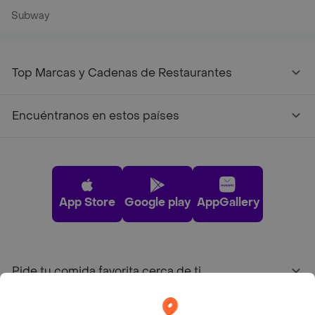
Subway
Top Marcas y Cadenas de Restaurantes
Encuéntranos en estos países
App Store
Google play
AppGallery
Pide tu comida favorita cerca de ti
Categorías