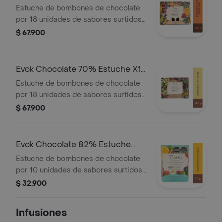
X18 u X180g
Estuche de bombones de chocolate
por 18 unidades de sabores surtidos
al 40 % de cacao por 180 gramos
$ 67.900
Evok Chocolate 70% Estuche X18
u X180g
Estuche de bombones de chocolate
por 18 unidades de sabores surtidos
al 70 % de cacao por 108 gramos
$ 67.900
Evok Chocolate 82% Estuche
X10u X 50g
Estuche de bombones de chocolate
por 10 unidades de sabores surtidos
al 82 % de cacao por 50 gramos
$ 32.900
Infusiones