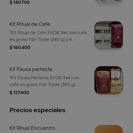
c/u), de origen colombiano y aroma
$ 140.700
intenso de Evok."
Kit RItual de Café
"Kit Ritual de Café EVOK Set con café
en grano Fair Trade (340 g) y 4
pocillos para café. Aroma intenso y
$ 160.600
sabor equilibrado de Evok."
Kit Pausa perfecta
"Kit Pausa Perfecta EVOK Set con
café en grano Fair Trade (340 g),
minis chocolates 40% y 70% cacao e
$ 127.600
infusión jengibre, piña y limón (12
tisanas) de Evok."
Precios especiales
Kit Ritual Encuentro