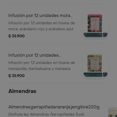
Infusión por 12 unidades mora
arándano
Infusión por 12 unidades en tisana de
mora, arándano rojo y arándano azul
$ 35.900
Infusión por 12 unidades
manzanilla
Infusión por 12 unidades en tisana de
manzanilla, hierbabuena y manzana
$ 35.900
Almendras
Almendrasgarrapiñadanaranja,jengibre220g
Disfruta las Almendras Garrapiñadas Evok