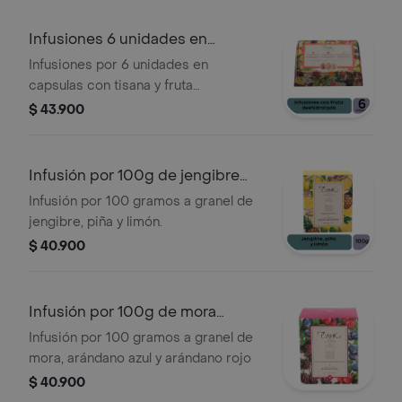
Infusiones 6 unidades en
cápsulas de 42g
Infusiones por 6 unidades en
capsulas con tisana y fruta
deshidratada de sabores surtidos por
$ 43.900
42 gramos
Infusión por 100g de jengibre
piña
Infusión por 100 gramos a granel de
jengibre, piña y limón.
$ 40.900
Infusión por 100g de mora
arándano
Infusión por 100 gramos a granel de
mora, arándano azul y arándano rojo
$ 40.900