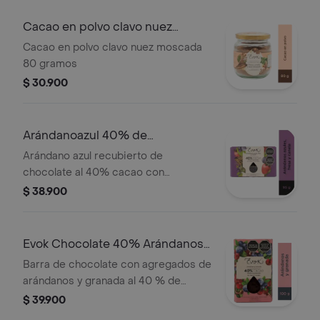
Cacao en polvo clavo nuez
moscada
Cacao en polvo clavo nuez moscada
80 gramos
$ 30.900
Arándanoazul 40% de
cacao,fresa y canela
Arándano azul recubierto de
chocolate al 40% cacao con
agregados de fresa y canela por 95
$ 38.900
gramos
Evok Chocolate 40% Arándanos
Barra x100g
Barra de chocolate con agregados de
arándanos y granada al 40 % de
cacao por 100 gramos
$ 39.900