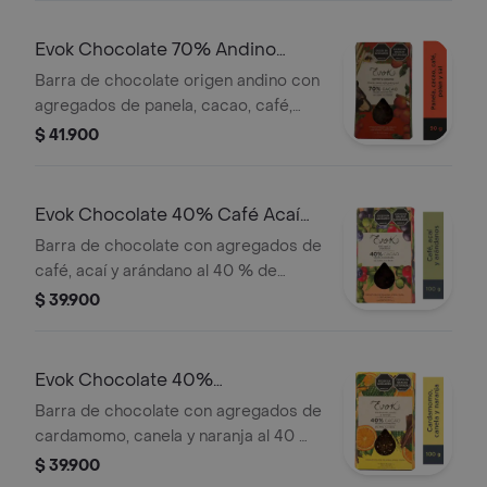
Evok Chocolate 70% Andino
Barra x100g
Barra de chocolate origen andino con
agregados de panela, cacao, café,
polen y sal al 70 % de cacao por 90
$ 41.900
gramos
Evok Chocolate 40% Café Acaí
Barra x100g
Barra de chocolate con agregados de
café, acaí y arándano al 40 % de
cacao por 100 gramos
$ 39.900
Evok Chocolate 40%
Cardamomo Barra x100g
Barra de chocolate con agregados de
cardamomo, canela y naranja al 40 %
de cacao por 100 gramos
$ 39.900