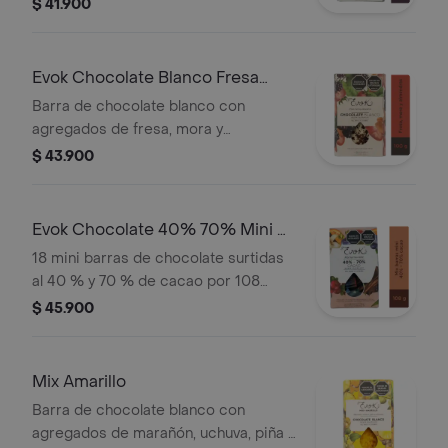
y granada al 40 % de cacao por 100
$ 41.900
gramos
Evok Chocolate Blanco Fresa
Barra x100g
Barra de chocolate blanco con
agregados de fresa, mora y
almendras por 100 gramos
$ 43.900
Evok Chocolate 40% 70% Mini X
18uX108 g
18 mini barras de chocolate surtidas
al 40 % y 70 % de cacao por 108
gramos
$ 45.900
Mix Amarillo
Barra de chocolate blanco con
agregados de marañón, uchuva, piña y