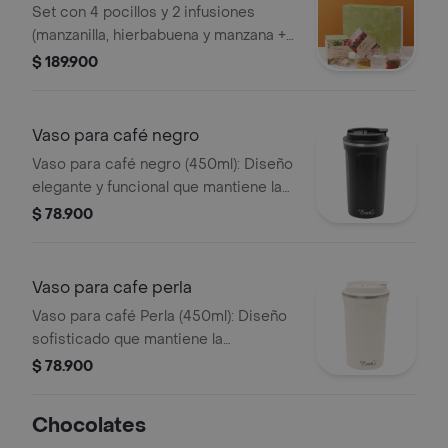
Set con 4 pocillos y 2 infusiones
(manzanilla, hierbabuena y manzana +
mora y arándanos) en 12 tisanas c/u.
$ 189.900
Incluye caja de regalo."
Vaso para café negro
Vaso para café negro (450ml): Diseño
elegante y funcional que mantiene la
temperatura de tu café por más
$ 78.900
tiempo.
Vaso para cafe perla
Vaso para café Perla (450ml): Diseño
sofisticado que mantiene la
temperatura del café por más tiempo,
$ 78.900
ideal para llevar.
Chocolates