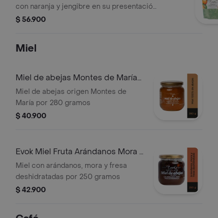
con naranja y jengibre en su presentación
de 220 gramos. Almendras
$ 56.900
cuidadosamente seleccionadas,
cubiertas con caramelo crujiente,
Miel
fusionadas con el toque cítrico de la
naranja y la calidez del jengibre
Miel de abejas Montes de María
por 280g
Miel de abejas origen Montes de
María por 280 gramos
$ 40.900
Evok Miel Fruta Arándanos Mora x
250 g
Miel con arándanos, mora y fresa
deshidratadas por 250 gramos
$ 42.900