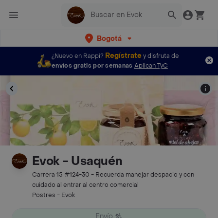
Bogotá
Regístrate
¿Nuevo en Rappi?
y disfruta de
envíos gratis por semanas
Aplican TyC
Evok - Usaquén
Carrera 15 #124-30 - Recuerda manejar despacio y con
cuidado al entrar al centro comercial
Postres - Evok
Envío