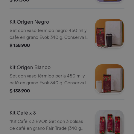
$ 131.900
guayaba y lavanda e infusor de acero
de Evok."
Kit Origen Negro
Set con vaso térmico negro 450 ml y
café en grano Evok 340 g. Conserva la
temperatura y ofrece un sabor
$ 138.900
equilibrado. Incluye caja de regalo."
Kit Origen Blanco
Set con vaso térmico perla 450 ml y
café en grano Evok 340 g. Conserva la
temperatura y ofrece aroma
$ 138.900
equilibrado. Incluye caja de regalo."
Kit Café x 3
"Kit Café x 3 EVOK Set con 3 bolsas
de café en grano Fair Trade (340 g