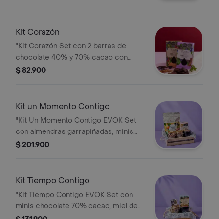
Kit Corazón
"Kit Corazón Set con 2 barras de
chocolate 40% y 70% cacao con
frutas, café y especias. Sabores
$ 82.900
suaves e intensos para compartir de
Evok."
Kit un Momento Contigo
"Kit Un Momento Contigo EVOK Set
con almendras garrapiñadas, minis
chocolates 40% y 70%, miel, 2
$ 201.900
infusiones a granel y canasta de Evok."
Kit Tiempo Contigo
"Kit Tiempo Contigo EVOK Set con
minis chocolate 70% cacao, miel de
abejas Vichada, infusión fresa,