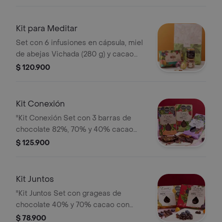
Incluye caja de regalo."
Kit para Meditar
Set con 6 infusiones en cápsula, miel
de abejas Vichada (280 g) y cacao
especiado (80 g). Incluye caja de
$ 120.900
regalo de Evok."
Kit Conexión
"Kit Conexión Set con 3 barras de
chocolate 82%, 70% y 40% cacao
con frutas, especias y café de Evok."
$ 125.900
Kit Juntos
"Kit Juntos Set con grageas de
chocolate 40% y 70% cacao con
frutas y café de Evok."
$ 78.900