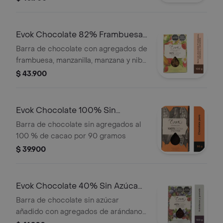
Evok Chocolate 82% Frambuesa
Barra x100g
Barra de chocolate con agregados de
frambuesa, manzanilla, manzana y nibs
cacao al 82 % de cacao por 100
$ 43.900
gramos
Evok Chocolate 100% Sin
Agregados x90g
Barra de chocolate sin agregados al
100 % de cacao por 90 gramos
$ 39.900
Evok Chocolate 40% Sin Azúca
Barra x100g
Barra de chocolate sin azúcar
añadido con agregados de arándanos