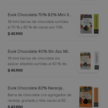
Evok Chocolate 70% 82% Mini X
18uX108 g
18 mini barras de chocolate surtidas
al 70 % y 82 % de cacao por 108
gramos
$ 45.900
Evok Chocolate 40% Sin Azu Mini
108g x18
18 mini barras de chocolate sin
azúcar añadido surtidas al 40 % de
cacao por 108 gramos
$ 45.900
Evok Chocolate 82% Naranja
Barra x100g
Barra de chocolate con agregados de
naranja, granada y nibs cacao al 82 %
de cacao por 100 gramos
$ 43.900