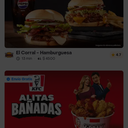
El Corral - Hamburguesa
4.7
13 min
·
$ 4500
Envío Gratis