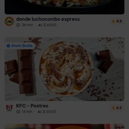
donde luchocombo express
4.8
34 min
·
$ 6500
Envío Gratis
KFC - Postres
4.5
13 min
·
$ 5000