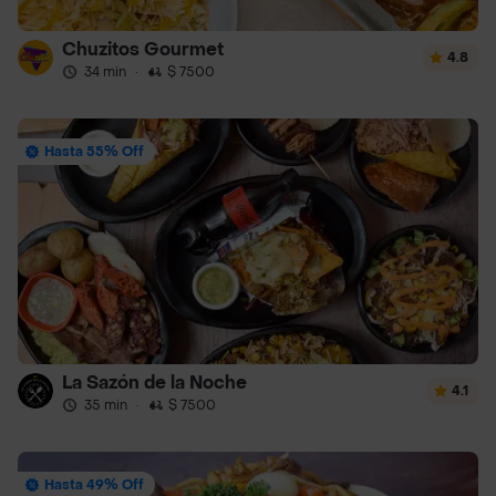
Chuzitos Gourmet
4.8
34 min
·
$ 7500
Hasta 55% Off
La Sazón de la Noche
4.1
35 min
·
$ 7500
Hasta 49% Off