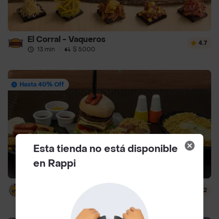
El Corral - Vaqueros
4.7
13 min
·
$ 5000
Hasta 40% Off
Esta tienda no está disponible
en Rappi
Jhons Burguer Venecia
4.2
25 min
·
$ 7500