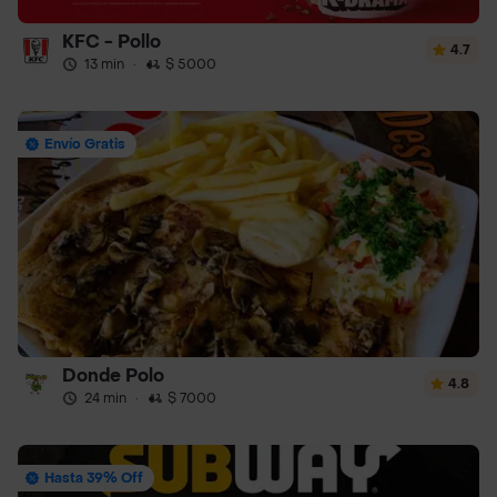
KFC - Pollo
4.7
13 min
·
$ 5000
Envío Gratis
Donde Polo
4.8
24 min
·
$ 7000
Hasta 39% Off