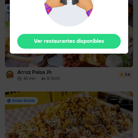
Hasta 37% Off
Ver restaurantes disponibles
Arroz Paisa Jh
3.6
45 min
·
$ 7500
Envío Gratis