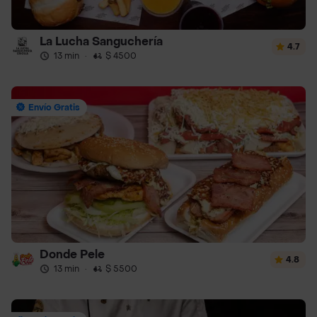
La Lucha Sanguchería
4.7
13 min
·
$ 4500
Envío Gratis
Donde Pele
4.8
13 min
·
$ 5500