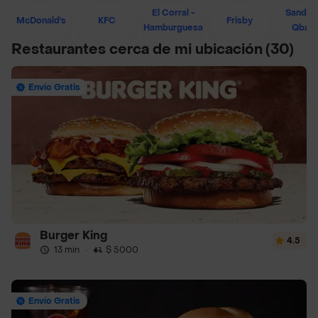
El Corral -
Sandwi
McDonald's
KFC
Frisby
Hamburguesa
Qban
Restaurantes cerca de mi ubicación
(30)
Envío Gratis
Burger King
4.5
13 min
·
$ 5000
Envío Gratis