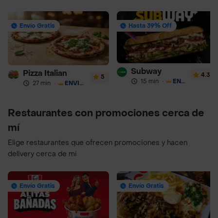
Envío Gratis
Hasta 39% Off
Subway
Pizza Italian
4.3
5
15 min
·
ENVÍO GRATIS
27 min
·
ENVÍO GRATIS
Restaurantes con promociones cerca de
mí
Elige restaurantes que ofrecen promociones y hacen
delivery cerca de mí
Envío Gratis
Envío Gratis