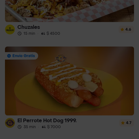
Chuzales
4.6
15 min
·
$ 4500
Envío Gratis
El Perrote Hot Dog 1999.
4.7
35 min
·
$ 7000