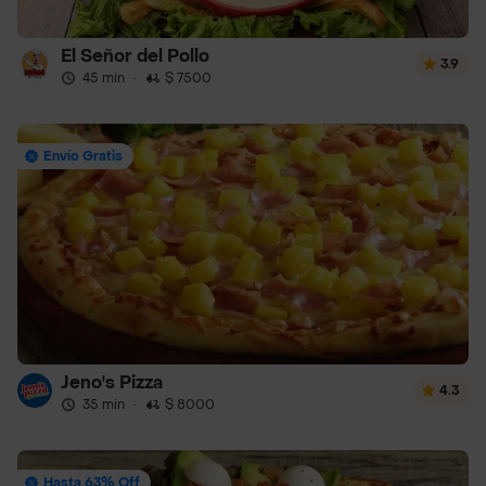
El Señor del Pollo
3.9
45 min
·
$ 7500
Envío Gratis
Jeno's Pizza
4.3
35 min
·
$ 8000
Hasta 63% Off