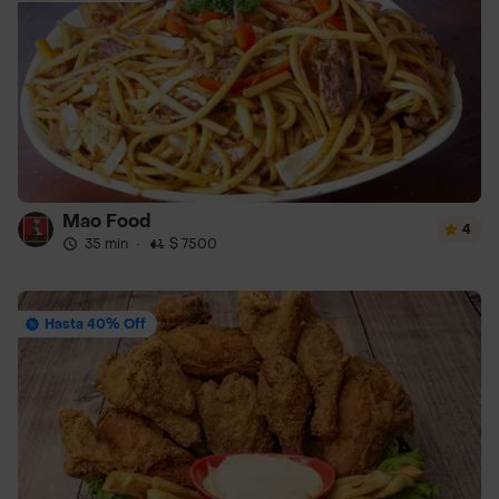
Mao Food
4
35 min
·
$ 7500
Hasta 40% Off