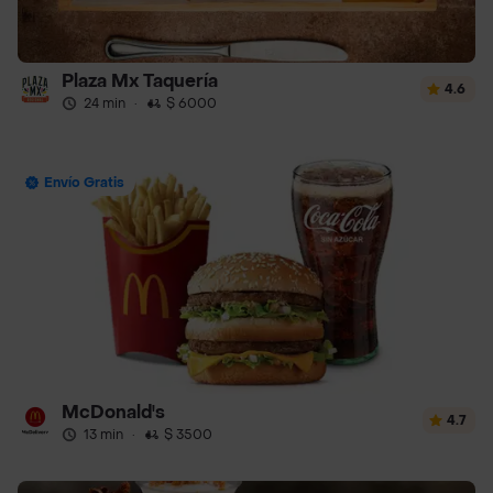
Plaza Mx Taquería
4.6
24 min
·
$ 6000
Envío Gratis
McDonald's
4.7
13 min
·
$ 3500