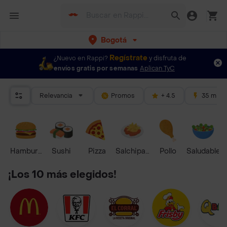
Bogotá
Regístrate
¿Nuevo en Rappi?
y disfruta de
envíos gratis por semanas
Aplican TyC
Relevancia
Promos
+ 4.5
35 mins
Hamburguesa
Sushi
Pizza
Salchipapas
Pollo
Saludable
¡Los 10 más elegidos!