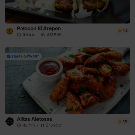
Patacon El Arepon
1.2
50 min
·
$ 13.900
Hasta 63% Off
Alitas Aletosas
1.9
45 min
·
$ 13.900