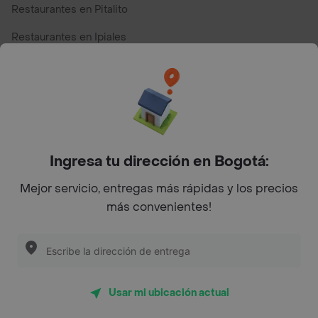
Restaurantes en Pitalito
Restaurantes en Ipiales
Restaurantes en San Andres
Restaurantes cerca de mi para pedir Comida a Domicilio -
Top Marcas y Cadenas de Restaurantes
Ingresa tu dirección en Bogotá:
Encuéntranos en estos países
Mejor servicio, entregas más rápidas y los precios
más convenientes!
App Store
Google play
AppGallery
Usar mi ubicación actual