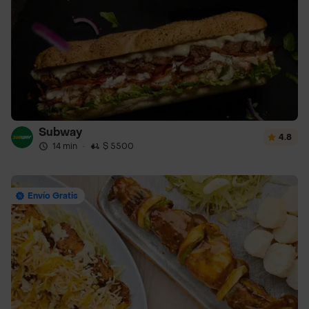
Subway
4.8
14 min
·
$ 5500
Envío Gratis