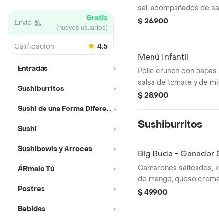
sal, acompañados de sals
Gratis
$ 26.900
Envío
(nuevos usuarios)
Calificación
4.5
Menú Infantil
Entradas
Pollo crunch con papas 
salsa de tomate y de m
Sushiburritos
de limonada natural.
$ 28.900
Sushi de una Forma Diferente
Sushiburritos
Sushi
Sushibowls y Arroces
Big Buda - Ganador 
Camarones salteados, k
ÁRmalo Tú
de mango, queso crema
Postres
puerro crunch y salsa de
$ 49.900
forma de sushiburrito.
Bebidas