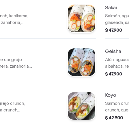
Sakai
nch, kanikama,
Salmón, agu
 zanahoria,
glaseada, sa
agridulce y
cubierta ap
$ 47.900
shiburrito.
sushiburrito
Geisha
de cangrejo
Atún, aguac
era, zanahoria,
albahaca, re
h y queso crema.
cangrejos c
$ 47.900
en forma de
elige el atú
forma de su
Koyo
rejo crunch,
Salmón crun
la crunch,
crunch, que
, mango,
gallo, mayo
$ 42.900
alsa agridulce.
tomate cara