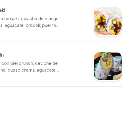
o. cubierto con tostacos. en
shiburrito.
aki
sa teriyaki, ceviche de mango,
, aguacate, brócoli, puerro
a de ajonjolí. elige el pollo
lteado. en forma de
.
in
o con piel crunch, ceviche de
no, queso crema, aguacate y
ta. en forma de sushiburrito.