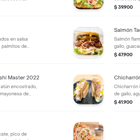
nori y salsa
pepino, lech
$ 39.900
rroz crunch y la
cebollín. un
e sushiburger.
fresca. en 
Salmón Ta
dos en salsa
Salmón flam
 palmitos de
gallo, guaca
lteada, lechuga,
salsa dinami
$ 47.900
rtida. tapas de
porciones c
de sushiburger.
forma de su
shi Master 2022
Chicharró
atún encostrado,
Chicharrón 
, mayonesa de
de gallo, a
 de ajonjolí. cada
mozzarella 
$ 41.900
on alga nori
2 porciones
ushitacos.
forma de su
ate, pico de