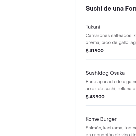
sushiburrito.
Sushi de una Fo
Takani
Camarones salteados, k
crema, pico de gallo, ag
tamarindo y reducción d
$ 41.900
plato trae 2 porciones c
crocante en forma de s
Sushidog Osaka
Base apanada de alga no
arroz de sushi, rellena
salteados bañados en sa
$ 43.900
acompañados de piña, a
encurtida, coronado co
y decorado con perejil.
Kome Burger
Salmón, kanikama, tocin
en reducción de vino tint