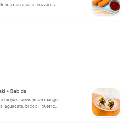
ellenos con queso mozzarella,
 tostacos y salsa agridulce.
yaki + Bebida
sa teriyaki, ceviche de mango,
, aguacate, brócoli, puerro
a de ajonjolí. Elige el pollo
lteado, en forma de
o+ Bebida.