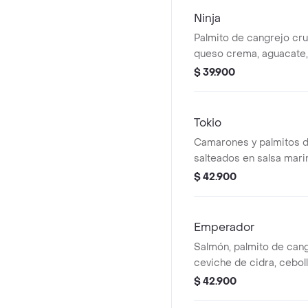
Ninja
Palmito de cangrejo cru
queso crema, aguacate,
cebolla glaseada, salsa 
$ 39.900
dinamita. en forma de su
Tokio
Camarones y palmitos 
salteados en salsa marin
aguacate, puerro crunc
$ 42.900
cubierto con tostacos. 
sushiburrito.
Emperador
Salmón, palmito de cang
ceviche de cidra, cebol
aguacate, queso crema
$ 42.900
mermelada de pepino y s