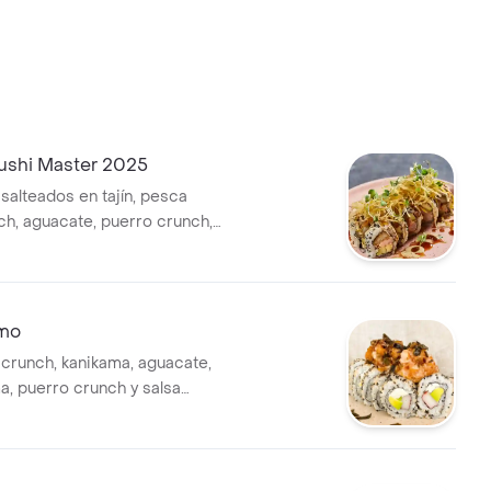
Sushi Master 2025
alteados en tajín, pesca
ch, aguacate, puerro crunch,
 de pimentón ahumado,
 tigre de maracuyá y salsa
bierto con semillas de ajonjolí.
mo
runch, kanikama, aguacate,
, puerro crunch y salsa
bierto con semillas.