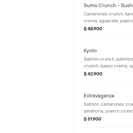
Sumo Crunch - Sush
Camarones crunch, kan
crema, aguacate, puerr
zanahoria y salsa dinam
$ 48.900
sushiburrito.
Kyoto
Salmón crunch, palmito
crunch, queso crema, a
zanahoria acevichada, c
$ 42.900
salsa de tamarindo. cub
tostacos. en forma de su
Extravaganza
Salmón, camarones crun
zanahoria, puerro crunch
plátano maduro. en form
$ 51.900