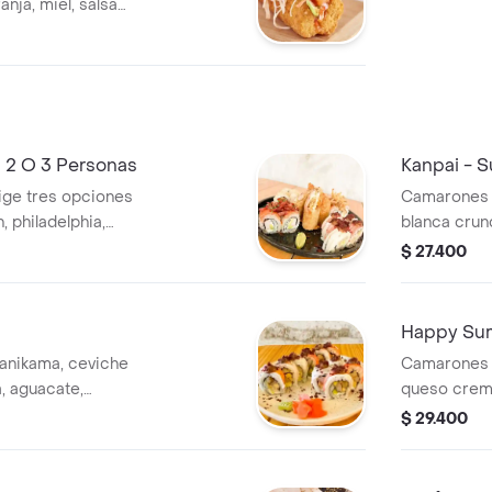
anja, miel, salsa
wasabi y cebollín.
shi.
a 2 O 3 Personas
Kanpai - 
ige tres opciones
Camarones s
 philadelphia,
blanca crun
tador.
sour cream
$ 27.400
os de crusty
mayonesa de
.
teriyaki. cu
Happy Su
anikama, ceviche
Camarones c
, aguacate,
queso crema
 ajonjolí.
dinamita. cu
$ 29.400