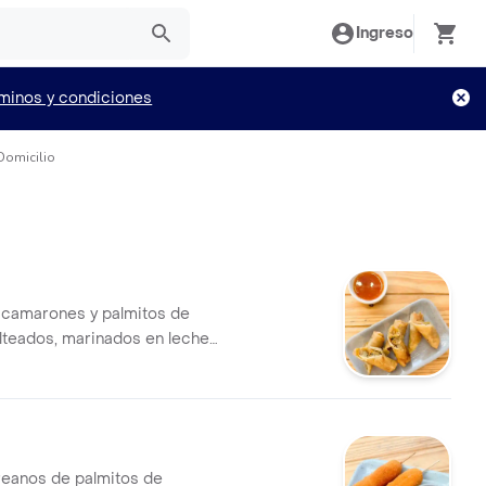
Ingreso
minos y condiciones
Domicilio
 camarones y palmitos de
lteados, marinados en leche
ite de ajonjolí, teriyaki y
i, acompañadas con salsa
reanos de palmitos de