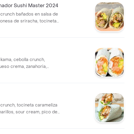
nador Sushi Master 2024
crunch bañados en salsa de
yonesa de sriracha, tocineta
 en teriyaki de ajonjolí,
ueso crema, puerro crunch y
idra. cubierto con semillas.
 sushiburrito.
ikama, cebolla crunch,
ueso crema, zanahoria,
alsa dinamita. en forma de
.
runch, tocineta carameliza
arillos, sour cream, pico de
ate, cebolla crunch y
 tigre de maracuyá. en
shiburrito.