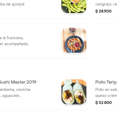
a de ajonjolí.
cangrejo, r
cubiertos de
$ 28.900
a la francesa,
iel. acompañado
Sushi Master 2019
Pollo Teri
anikama, ceviche
Pollo en sal
, aguacate,
queso crema
 ajonjolí. en
crunch y sals
$ 52.800
crunch o sa
sushiburrit