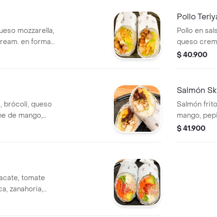
o.
de tamarind
forma de su
Pollo Teriy
ueso mozzarella,
Pollo en sal
cream. en forma
queso crema
crunch y sals
$ 40.900
crunch o sa
sushiburrito
Salmón Sk
i, brócoli, queso
Salmón frit
he de mango,
mango, pepi
 ajonjolí. en
salsa dinami
$ 41.900
acate, tomate
a, zanahoria,
namita y mayonesa
en forma de