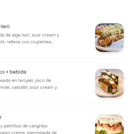
Hani
a de alga nori, sour cream y
hi, rellena con crujientes
apanados bañados en una
 salsa de miel mostaza con
es pimientas, acompañado de
lada de mango kani, coronado
co + bebida
celli y cebollín.
eado en teriyaki, pico de
mole, cebollín, sour cream y
ta. cada plato trae 2
on alga nori crocante en
shitacos.
r
y palmitos de cangrejo
 queso crema, mermelada de