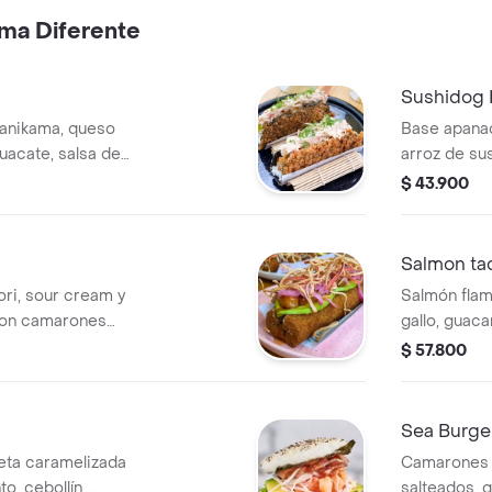
rma Diferente
Sushidog 
anikama, queso
Base apanad
uacate, salsa de
arroz de sus
e vino tinto. Cada
camarones 
$ 43.900
on alga nori
irresistible
ushitacos.
toque de tr
fresca ensa
Salmon ta
con un verme
ri, sour cream y
Salmón flam
 con camarones
gallo, guaca
lsa agridulce,
salsa dinami
$ 57.800
guacate y cebolla
porciones c
n palmitos crunch
forma de su
Sea Burge
eta caramelizada
Camarones 
o, cebollín,
salteados,