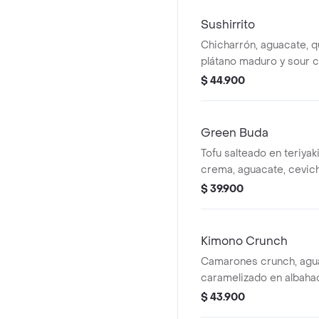
en forma de sushiburrit
Sushirrito
Chicharrón, aguacate, q
plátano maduro y sour 
de sushiburrito.
$ 44.900
Green Buda
Tofu salteado en teriyak
crema, aguacate, cevic
puerro crunch y salsa de
$ 39.900
forma de sushiburrito.
Kimono Crunch
Camarones crunch, agu
caramelizado en albahac
queso crema, salsas di
$ 43.900
de tigre de maracuyá. 