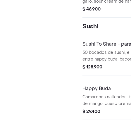
gallo, sour cream de nar
agridulce, mayonesa de 
$ 46.900
en forma de perro de su
Sushi
Sushi To Share - par
30 bocados de sushi, el
entre happy buda, bacon,
spider, kanpai y conquis
$ 128.900
acompañado de 2 bocad
crab y 2 bocados genzai
Happy Buda
Camarones salteados, k
de mango, queso crema
puerro crunch y salsa de
$ 29.400