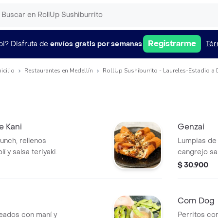
Registrarme
pi?
Disfruta de
envíos gratis por semanas
Tér
icilio
Restaurantes en Medellín
RollUp Sushiburrito - Laureles-Estadio a 
e Kani
Genzai
unch, rellenos
Lumpias de
 y salsa teriyaki.
cangrejo sa
de coco, ace
$ 30.900
sweet chill
agridulce.
Corn Dog
eados con maní y
Perritos co