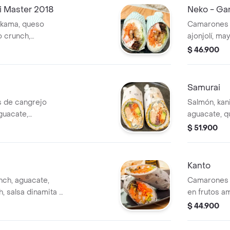
i Master 2018
Neko - Ga
ikama, queso
Camarones 
o crunch,
ajonjolí, ma
ita. en forma de
caramelizada
$ 46.900
aguacate, q
ceviche de c
en forma de
Samurai
s de cangrejo
Salmón, kan
guacate,
aguacate, q
ebolla glaseada y
cebollín y s
$ 51.900
ierto con
sushiburrito
shiburrito.
Kanto
ch, aguacate,
Camarones c
, salsa dinamita y
en frutos am
a de sushiburrito.
gallo, aguac
$ 44.900
mayonesa de
forma de su