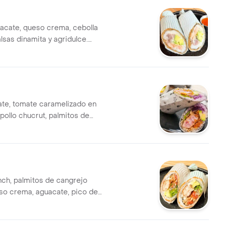
acate, queso crema, cebolla
lsas dinamita y agridulce.
anada. en forma de
.
ate, tomate caramelizado en
pollo chucrut, palmitos de
runch y mayonesa de wasabi.
n fresco o encostrado. en
shiburrito.
ch, palmitos de cangrejo
so crema, aguacate, pico de
nesa de tigre de maracuyá,
melizado en albahaca y salsa