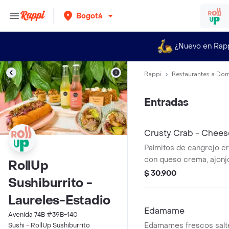
Bogotá
¿Nuevo en Rap
Rappi
Restaurantes a Dom
Entradas
Crusty Crab - Chees
Palmitos de cangrejo cr
con queso crema, ajonjolí
RollUp
$ 30.900
Sushiburrito -
Laureles-Estadio
Edamame
Avenida 74B #39B-140
Edamames frescos salt
Sushi - RollUp Sushiburrito