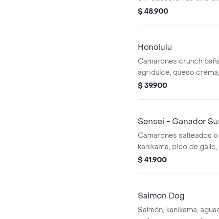
lechuga, aguacate, alga 
$ 48.900
agridulce. una tapa de a
otra fresca. en forma d
Honolulu
Camarones crunch baña
agridulce, queso crema,
cangrejo crunch, piña sa
$ 39.900
aguacate y cebolla encu
arroz crunch. en forma 
Sensei - Ganador Su
Camarones salteados o 
kanikama, pico de gallo
wasabi, aguacate y salsa
$ 41.900
plato trae 2 porciones c
crocante en forma de s
Salmon Dog
Salmón, kanikama, aguac