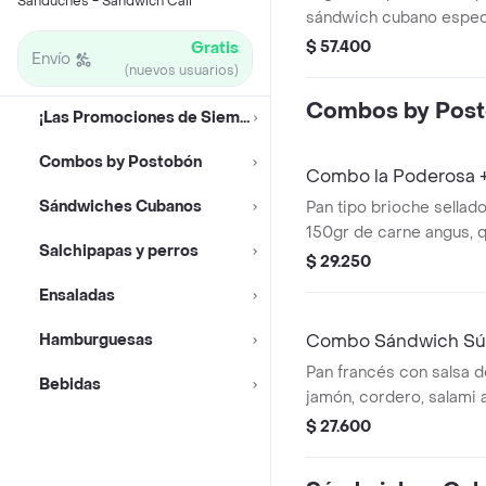
Sánduches - Sándwich Cali
sándwich cubano espec
o perro. acompañados 
$ 57.400
Gratis
Envío
personales de 70 gms y 
(nuevos usuarios)
Combos by Pos
¡Las Promociones de Siempre!
Combos by Postobón
Combo la Poderosa 
Sándwiches Cubanos
Pan tipo brioche sellado
150gr de carne angus, q
Salchipapas y perros
cebolla morada, lechuga
$ 29.250
Gaseosa.
Ensaladas
Hamburguesas
Combo Sándwich Súp
250 ml
Pan francés con salsa d
Bebidas
jamón, cordero, salami 
mozzarella, lechuga y t
$ 27.600