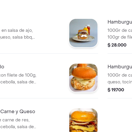
Hamburgu
 en salsa de ajo,
100Gr de c
ueso, salsa bbq,
100gr de fil
 y tomate.
tomate, cebo
$ 28.000
piña y most
lo
Hamburgue
on filete de 100g,
100Gr de c
cebolla, salsa de
queso, tocin
ña y mostaza.
salsa de ajo
$ 19.700
Carne y Queso
 carne de res,
cebolla, salsa de