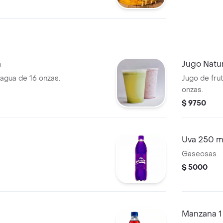
ostaza.
a
Jugo Natu
 agua de 16 onzas.
Jugo de frut
onzas.
$ 9750
Uva 250 m
Gaseosas.
$ 5000
Manzana 1 