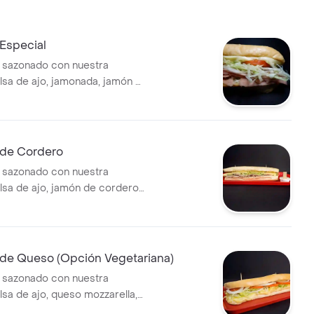
Especial
 sazonado con nuestra
lsa de ajo, jamonada, jamón y
esanales, queso mozzarella,
omate picados.
de Cordero
 sazonado con nuestra
alsa de ajo, jamón de cordero
ueso mozzarella, lechuga y
de Queso (Opción Vegetariana)
 sazonado con nuestra
lsa de ajo, queso mozzarella,
ros, lechuga y tomate.