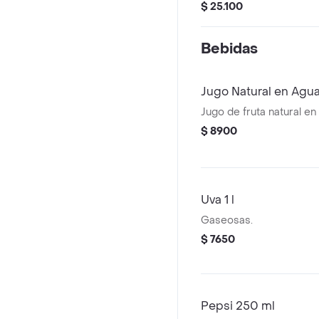
ajo, de tomate, piña y m
$ 25.100
Bebidas
Jugo Natural en Agu
Jugo de fruta natural en
$ 8900
Uva 1 l
Gaseosas.
$ 7650
Pepsi 250 ml