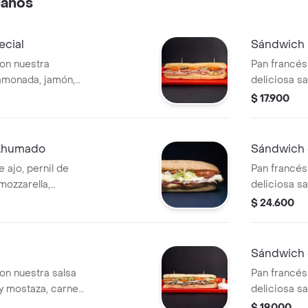
banos
ecial
Sándwich 
on nuestra
Pan francés
jamonada, jamón,
deliciosa sa
ales, salami,
cordero art
$ 17.900
ga y tomate.
lechuga y t
 Ahumado
Sándwich 
 ajo, pernil de
Pan francés
ozzarella,
deliciosa s
artesanal, q
$ 24.600
tomate.
Sándwich 
on nuestra salsa
Pan francés
 y mostaza, carne
deliciosa sa
arella, cebolla,
cebolla en a
$ 19.000