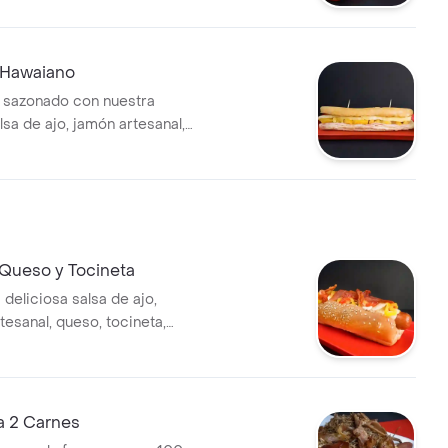
 Hawaiano
 sazonado con nuestra
lsa de ajo, jamón artesanal,
 en trozos y queso mozzarella.
 Queso y Tocineta
 deliciosa salsa de ajo,
tesanal, queso, tocineta,
omate, piña, mostaza y papita
a 2 Carnes