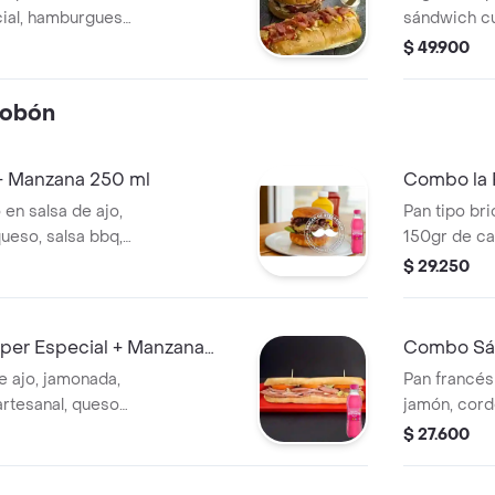
ial, hamburguesa
sándwich c
de 3 papas
o perro. a
$ 49.900
1 gaseosa litro.
personales 
250ml.
tobón
+ Manzana 250 ml
Combo la 
 en salsa de ajo,
Pan tipo bri
ueso, salsa bbq,
150gr de ca
 y tomate. +
cebolla mor
$ 29.250
Gaseosa.
er Especial + Manzana
Combo Sán
e ajo, jamonada,
Pan francés
artesanal, queso
jamón, cord
omate + Gaseosa.
mozzarella,
$ 27.600