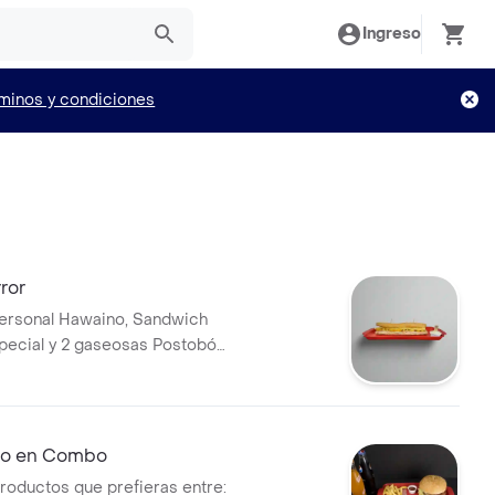
Ingreso
minos y condiciones
ror
ersonal Hawaino, Sandwich
pecial y 2 gaseosas Postobón
o en Combo
productos que prefieras entre: