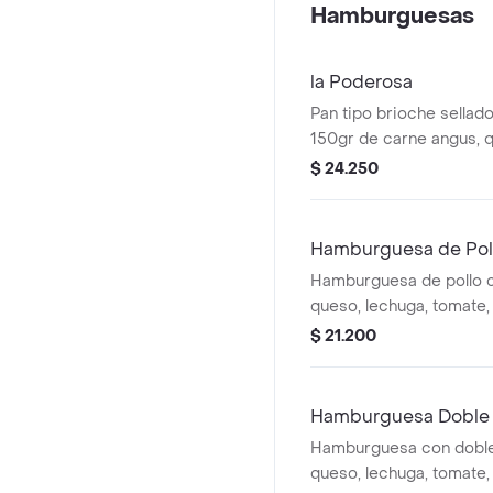
Hamburguesas
la Poderosa
Pan tipo brioche sellado
150gr de carne angus, q
cebolla morada, lechuga
$ 24.250
Hamburguesa de Pol
Hamburguesa de pollo c
queso, lechuga, tomate, 
ajo, salsa de tomate, pi
$ 21.200
Hamburguesa Doble 
Hamburguesa con doble
queso, lechuga, tomate, 