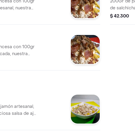
ancesa con 100gr
200Gr de pa
esanal, nuestra
de salchich
arne desmechada,
deliciosa sa
$ 42.300
ineta en una
de tu elecci
ancesa con 100gr
icada, nuestra
queso y la carne
jamón artesanal,
ciosa salsa de ajo