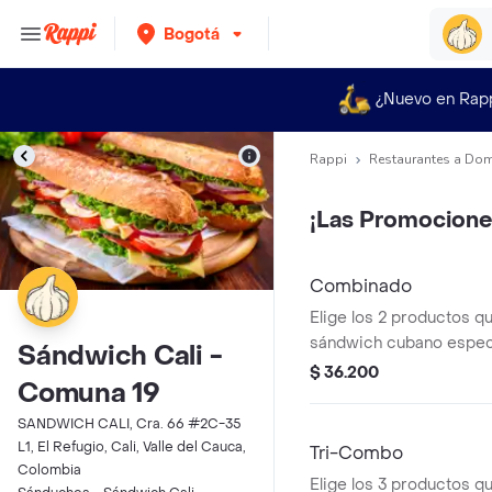
Bogotá
¿Nuevo en Rap
Rappi
Restaurantes a Dom
¡Las Promocione
Combinado
Elige los 2 productos qu
sándwich cubano espec
Sándwich Cali -
con queso y tocineta o
$ 36.200
Comuna 19
tocineta.
SANDWICH CALI, Cra. 66 #2C-35
L1, El Refugio, Cali, Valle del Cauca,
Tri-Combo
Colombia
Elige los 3 productos qu