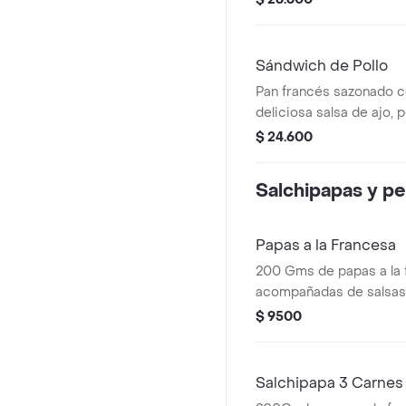
lechuga y tomate.
Sándwich de Pollo
Pan francés sazonado c
deliciosa salsa de ajo, 
desmechada adobada e
$ 24.600
queso mozzarella, lechu
Salchipapas y pe
Papas a la Francesa
200 Gms de papas a la 
acompañadas de salsas 
$ 9500
Salchipapa 3 Carnes