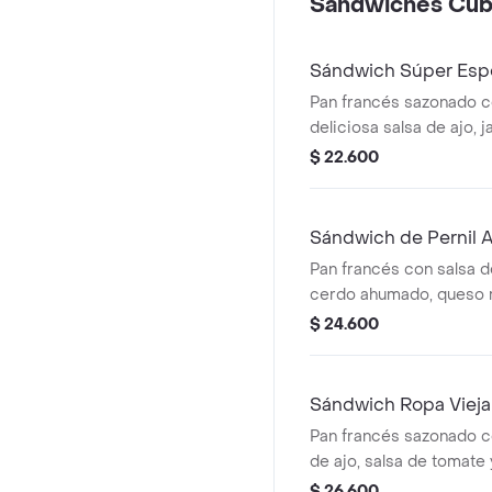
Sándwiches Cu
Sándwich Súper Esp
Pan francés sazonado c
deliciosa salsa de ajo, 
corderoy salami artesan
$ 22.600
queso mozzarella, lechu
Sándwich de Pernil
Pan francés con salsa de
cerdo ahumado, queso m
lechuga y tomate.
$ 24.600
Sándwich Ropa Vieja
Pan francés sazonado c
de ajo, salsa de tomate
desmechada, queso mozz
$ 26.600