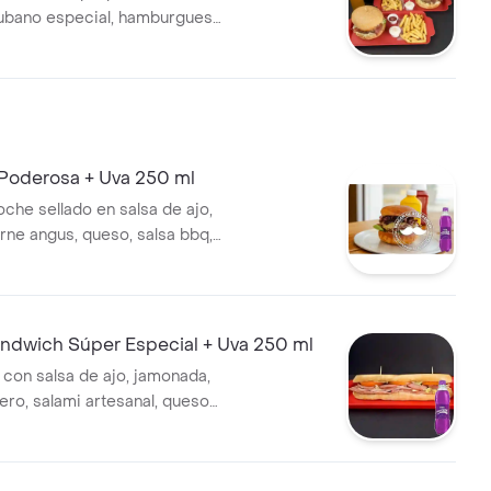
ubano especial, hamburguesa
compañados de 2 papas
de 70 gms y 2 gaseosas de
Poderosa + Uva 250 ml
oche sellado en salsa de ajo,
rne angus, queso, salsa bbq,
ada, lechuga y tomate. +
dwich Súper Especial + Uva 250 ml
 con salsa de ajo, jamonada,
ero, salami artesanal, queso
 lechuga y tomate + Gaseosa.