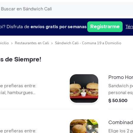
Registrarme
pi?
Disfruta de
envíos gratis por semanas
Tér
icilio
Restaurantes en Cali
Sándwich Cali - Comuna 19 a Domicilio
s de Siempre!
Promo Hor
e prefieras entre:
Sandwich p
ial, hamburguesa
personal es
 perro con queso y
250ml.
$ 50.500
Combinad
e prefieras entre:
Elige los 2 