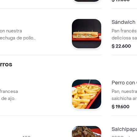
Sándwich
on nuestra
Pan francés
pechuga de pollo
deliciosa sa
n especias,
piña calada
$ 22.600
ga y tomate.
rros
Perro con
francesa
Pan, nuestra
de ajo.
salchicha ar
salsas de t
$ 19.600
ripio.
Salchipap