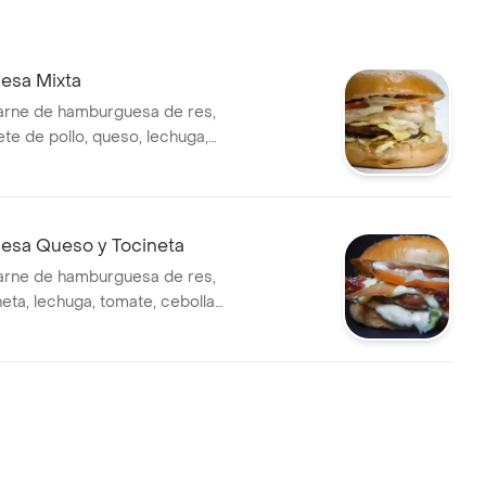
esa Mixta
arne de hamburguesa de res,
ete de pollo, queso, lechuga,
lla, salsa de ajo, de tomate,
aza.
sa Queso y Tocineta
arne de hamburguesa de res,
eta, lechuga, tomate, cebolla,
, de tomate, piña y mostaza.