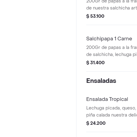
200Gr de papas a la fr
de nuestra salchicha art
salsa de ajo, queso, c
$ 53.100
pollo desmechado y toc
cama de lechuga.
Salchipapa 1 Carne
200Gr de papas a la fr
de salchicha, lechuga p
deliciosa salsa de ajo, 
$ 31.400
de tu elección.
Ensaladas
Ensalada Tropical
Lechuga picada, queso, 
piña calada nuestra deli
y pollo desmechado.
$ 24.200