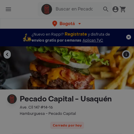
Bogotá
Regístrate
¿Nuevo en Rappi?
y disfruta de
envíos gratis por semanas
Aplican TyC
Pecado Capital - Usaquén
Ave. Cll 147 #14-16
Hamburguesa - Pecado Capital
Cerrado por hoy