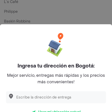
L´s Café
Philippe
Baskin Robbins
La Cesta
Mercari - Postres
Myriam Camhi Co
Magnifique
Ingresa tu dirección en Bogotá:
Empanaditas de Pipian - Empanadas
Mejor servicio, entregas más rápidas y los precios
Desayunadero de la 42
más convenientes!
Luisa Postres
Sopitas y Frijoladas
Subway