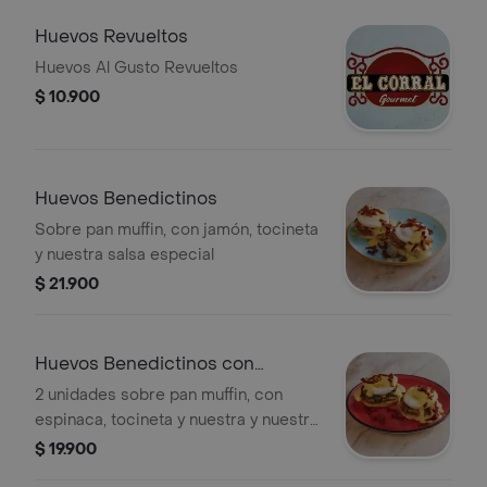
Huevos Revueltos
Huevos Al Gusto Revueltos
$ 10.900
Huevos Benedictinos
Sobre pan muffin, con jamón, tocineta
y nuestra salsa especial
$ 21.900
Huevos Benedictinos con
Espinaca
2 unidades sobre pan muffin, con
espinaca, tocineta y nuestra y nuestra
salsa especial.
$ 19.900