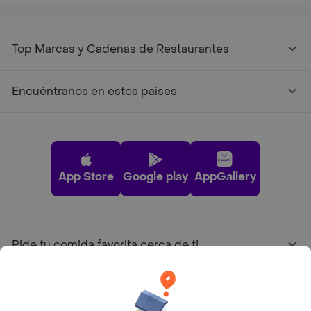
Top Marcas y Cadenas de Restaurantes
Encuéntranos en estos países
App Store
Google play
AppGallery
Pide tu comida favorita cerca de ti
Categorías