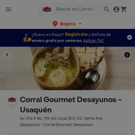
Bogotá
Regístrate
¿Nuevo en Rappi?
y disfruta de
envíos gratis por semanas
Aplican TyC
Corral Gourmet Desayunos -
Usaquén
Av. Cra 9 No. 110-60 Local 303. CC. Santa Ana
Desayunos - Corral Gourmet Desayunos