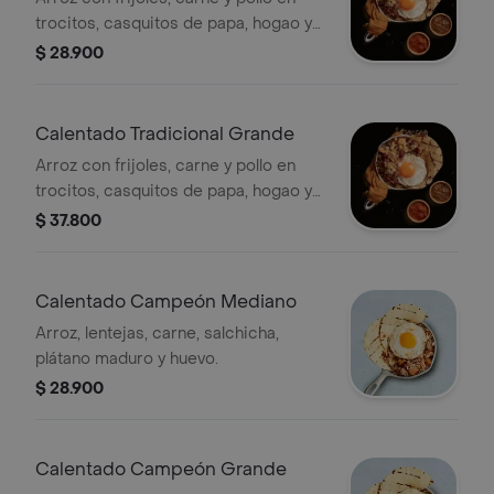
trocitos, casquitos de papa, hogao y
huevo.
$ 28.900
Calentado Tradicional Grande
Arroz con frijoles, carne y pollo en
trocitos, casquitos de papa, hogao y
huevo.
$ 37.800
Calentado Campeón Mediano
Arroz, lentejas, carne, salchicha,
plátano maduro y huevo.
$ 28.900
Calentado Campeón Grande