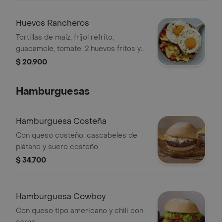
Huevos Rancheros
Tortillas de maíz, fríjol refrito,
guacamole, tomate, 2 huevos fritos y
cilantro
$ 20.900
Hamburguesas
Hamburguesa Costeña
Con queso costeño, cascabeles de
plátano y suero costeño.
$ 34.700
Hamburguesa Cowboy
Con queso tipo americano y chili con