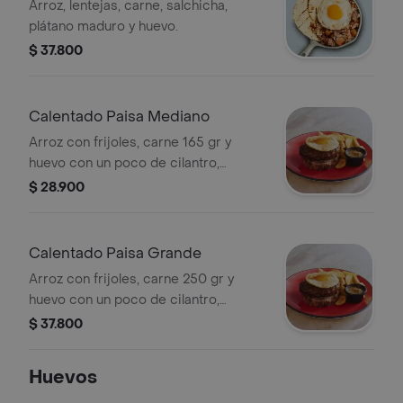
Arroz, lentejas, carne, salchicha,
plátano maduro y huevo.
$ 37.800
Calentado Paisa Mediano
Arroz con frijoles, carne 165 gr y
huevo con un poco de cilantro,
acompañado de casquitos de papa o
$ 28.900
arepa paisa
Calentado Paisa Grande
Arroz con frijoles, carne 250 gr y
huevo con un poco de cilantro,
acompañado de casquitos de papa o
$ 37.800
arepa paisa
Huevos