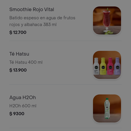
Smoothie Rojo Vital
Batido espeso en agua de frutos
rojos y albahaca 383 ml
$ 12.700
Té Hatsu
Té Hatsu 400 ml
$ 13.900
Agua H2Oh
H2Oh 600 ml
$ 9300