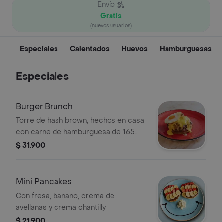
Envío
Gratis
(nuevos usuarios)
Especiales
Calentados
Huevos
Hamburguesas
Especiales
Burger Brunch
Torre de hash brown, hechos en casa
con carne de hamburguesa de 165
grs, portobellos salteados, queso
$ 31.900
fundido, cebolla grillé
Mini Pancakes
Con fresa, banano, crema de
avellanas y crema chantilly
$ 21.900