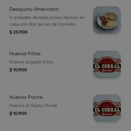
Desayuno Americano
2 unidades de hash brown hechos en
casa con dos lascas de tocineta
ahumada y 2 huevos
$ 25.900
Huevos Fritos
Huevos al gusto fritos
$ 10.900
Huevos Poché
Huevos Al Gusto Poché
$ 10.900