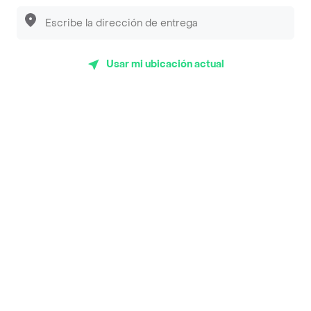
Sopitas y Frijoladas
Subway
Usar mi ubicación actual
En los mas de 46 opiniones de clientes de Rappi fueron
realizadas pidiendo a domicilio de Al gussto Pastas &
Costillas en Tulua y lo calificaron con un promedio de 4.8
sobre un máximo de 5.
Del total de Restaurantes, Al gussto Pastas & Costillas es
uno de los más importantes en Tulua con 4.8 de rating
sobre un máximo de 5.
Top Marcas y Cadenas de Restaurantes
Encuéntranos en estos países