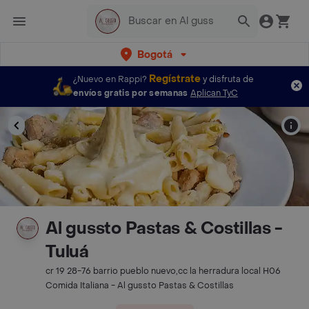
Bogotá
Regístrate
¿Nuevo en Rappi?
y disfruta de
envíos gratis por semanas
Aplican TyC
Al gussto Pastas & Costillas -
Tuluá
cr 19 28-76 barrio pueblo nuevo,cc la herradura local H06
Comida Italiana - Al gussto Pastas & Costillas