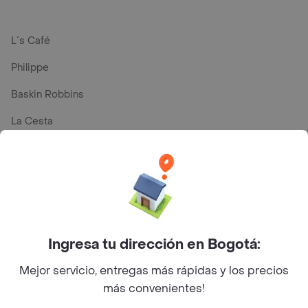
L´s Café
Philippe
Baskin Robbins
La Cesta
Mercari - Postres
Myriam Camhi Co
Magnifique
Empanaditas de Pipian - Empanadas
Ingresa tu dirección en Bogotá:
Desayunadero de la 42
Mejor servicio, entregas más rápidas y los precios
Luisa Postres
más convenientes!