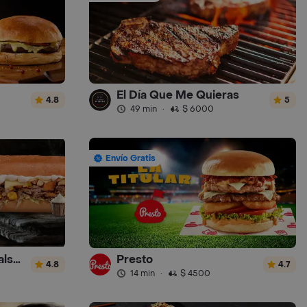
El Día Que Me Quieras
4.8
5
49 min
·
$ 6000
Envío Gratis
Sandwich Gourmet Salsa de Ajo
Presto
4.8
4.7
14 min
·
$ 4500