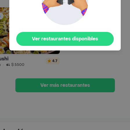
s
Ver restaurantes disponibles
ushi
4.7
n
·
$ 5500
Ver más restaurantes