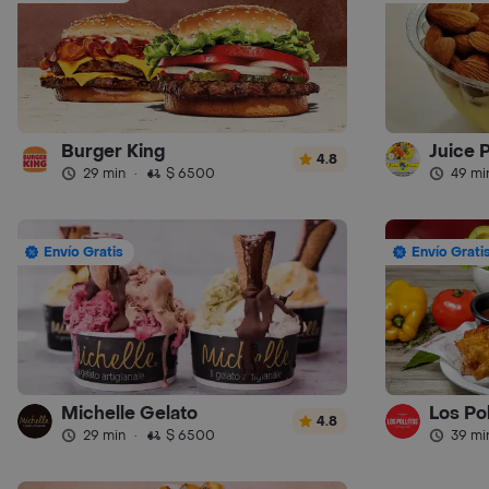
Burger King
Juice 
4.8
29 min
·
$ 6500
49 mi
Envío Gratis
Envío Grati
Michelle Gelato
Los Pol
4.8
29 min
·
$ 6500
39 mi