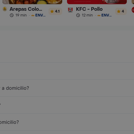
Arepas Colombianas Premium
KFC - Pollo
4.1
4
19 min
·
ENVÍO GRATIS
12 min
·
ENVÍO GRATIS
 a domicilio?
?
omicilio?