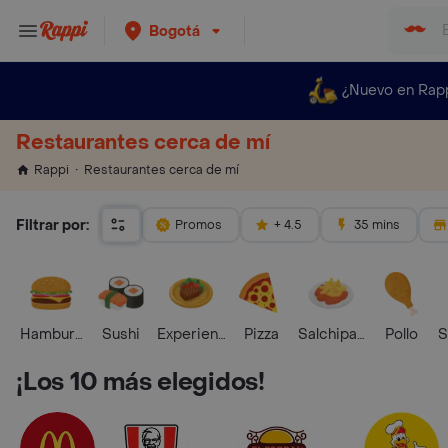
Bogotá
¿Nuevo en Rap
Restaurantes cerca de mí
Restaurantes cerca de mí
Rappi
Filtrar por:
Promos
+ 4.5
35 mins
Hamburguesa
Sushi
Experiencias Foodies
Pizza
Salchipapas
Pollo
S
¡Los 10 más elegidos!