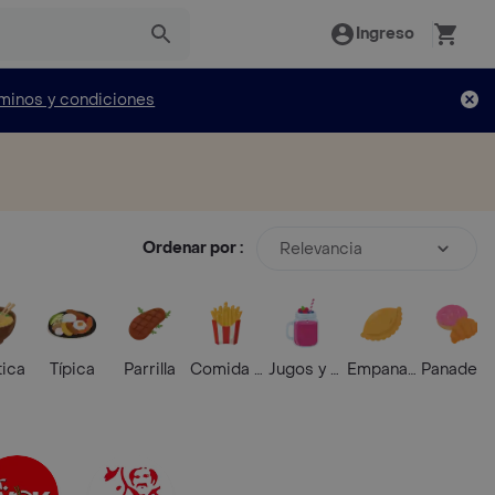
Ingreso
minos y condiciones
Ordenar por :
Relevancia
tica
Típica
Parrilla
Comida Rápida
Jugos y Batidos
Empanadas
Panaderí