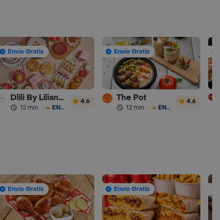
Envío Gratis
Envío Gratis
Dlili By Liliana Arango
The Pot
4.6
4.6
12 min
·
ENVÍO GRATIS
12 min
·
ENVÍO GRATIS
Envío Gratis
Envío Gratis