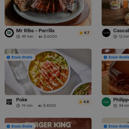
Mr Ribs - Parrilla
Cascab
4.7
49 min
·
$ 6000
12 mi
Envío Gratis
Envío Grati
Poke
Philipp
4.8
19 min
·
$ 4000
34 mi
Envío Gratis
Envío Grati