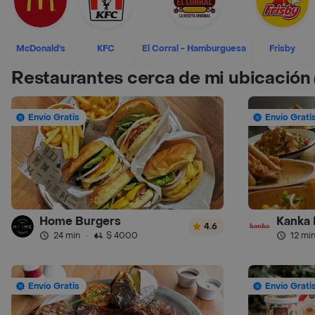
McDonald's
KFC
El Corral - Hamburguesa
Frisby
Restaurantes cerca de mi ubicación
Envío Gratis
Envío Grati
Home Burgers
Kanka 
4.6
24 min
·
$ 4000
12 mi
Envío Gratis
Envío Grati