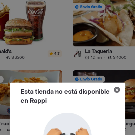
s
Envío Gratis
ald's
La Taqueria
4.7
n
·
$ 3500
12 min
·
$ 4000
s
Envío Gratis
Esta tienda no está disponible
en Rappi
Truck
El Corral - Hamburg
4.6
n
·
$ 6000
12 min
·
$ 4000