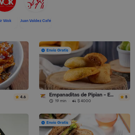
Sr Wok
Juan Valdez Café
Envío Gratis
Empanaditas de Pipian - Empanadas
4.6
5
19 min
·
$ 4000
Envío Gratis