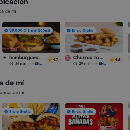
bicación
ca de mí
$8,000 Off: mín $65mil
Envío Gratis
hamburguesas Rustica (RDC)
Churros To Go
4.7
4.6
34 min
·
ENVÍO GRATIS
29 min
·
ENVÍO GRATIS
a de mí
 cerca de mí
Envío Gratis
Envío Gratis