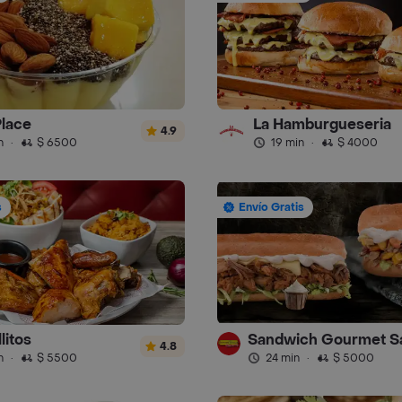
Place
La Hamburgueseria
4.9
n
·
$ 6500
19 min
·
$ 4000
s
Envío Gratis
litos
4.8
n
·
$ 5500
24 min
·
$ 5000