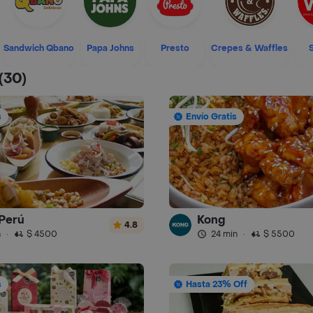
Sandwich Qbano
Papa Johns
Presto
Crepes & Waffles
(30)
s
Envío Gratis
Perú
Kong
4.8
n
·
$ 4500
24 min
·
$ 5500
s
Hasta 23% Off