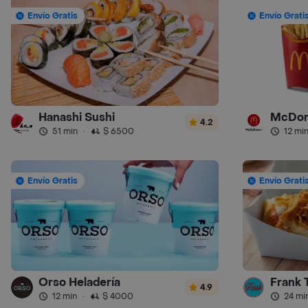
Envío Gratis
Envío Grati
Hanashi Sushi
McDon
4.2
51 min
·
$ 6500
12 mi
Envío Gratis
Envío Grati
Orso Heladería
Frank 
4.9
12 min
·
$ 4000
24 mi