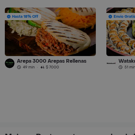
Hasta 18% Off
Envío Grati
Arepa 3000 Arepas Rellenas
Watak
49 min
·
$ 7000
51 mi