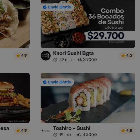
Envío Gratis
Kaori Sushi Bgta
4.9
4.5
39 min
·
$ 7000
Envío Gratis
uesa
Toshiro - Sushi
4.9
4.8
19 min
·
$ 5000