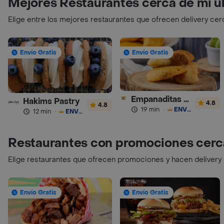
Mejores Restaurantes cerca de mi u
Elige entre los mejores restaurantes que ofrecen delivery cer
Envío Gratis
Envío Gratis
Empanaditas de Pipian - Empanadas
Hakims Pastry
4.8
4.8
19 min
·
ENVÍO GRATIS
12 min
·
ENVÍO GRATIS
Restaurantes con promociones cerc
Elige restaurantes que ofrecen promociones y hacen delivery
Envío Gratis
Envío Gratis