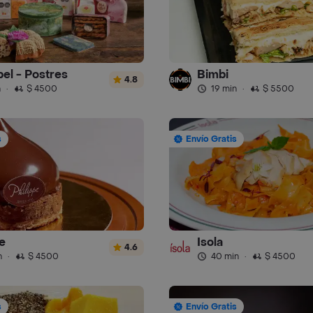
el - Postres
Bimbi
4.8
n
·
$ 4500
19 min
·
$ 5500
s
Envío Gratis
e
Isola
4.6
n
·
$ 4500
40 min
·
$ 4500
s
Envío Gratis