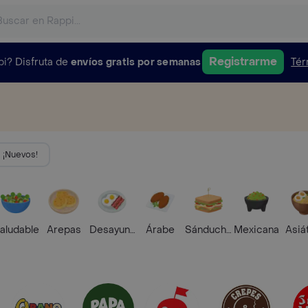
Registrarme
pi?
Disfruta de
envíos gratis por semanas
Tér
¡Nuevos!
aludable
Arepas
Desayunos
Árabe
Sánduches
Mexicana
Asiá