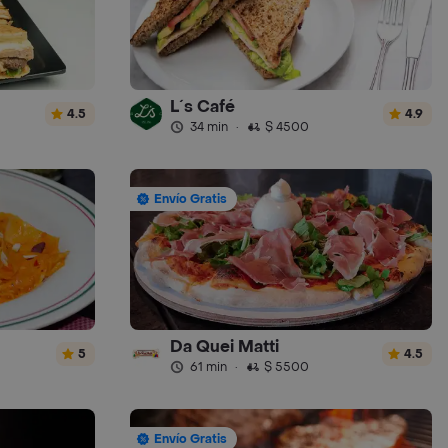
L´s Café
4.5
4.9
34 min
·
$ 4500
Envío Gratis
Da Quei Matti
5
4.5
61 min
·
$ 5500
Envío Gratis