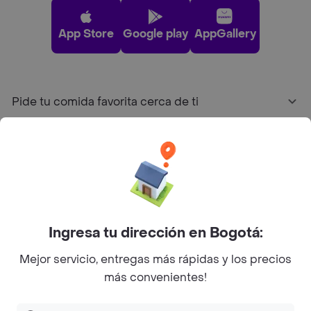
App Store
Google play
AppGallery
Pide tu comida favorita cerca de ti
Categorías
Únete a Rappi
Sobre Rappi
Ingresa tu dirección en Bogotá:
Mejor servicio, entregas más rápidas y los precios
Facebook
Twitter
Instagram
más convenientes!
©
2026
Rappi Inc. All rights reserved.