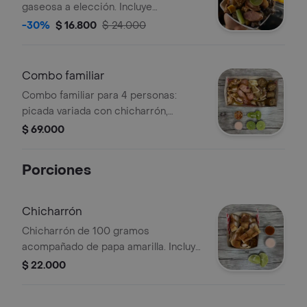
gaseosa a elección. Incluye
chicharrón, chorizo, rellena, trompa y
-30%
$ 16.800
$ 24.000
oreja, acompañado de papa criolla
Combo familiar
Combo familiar para 4 personas:
picada variada con chicharrón,
chorizo, plátano, arepas y gaseosa 1.5
$ 69.000
L a elección.
Porciones
Chicharrón
Chicharrón de 100 gramos
acompañado de papa amarilla. Incluye
salsas y limón.
$ 22.000