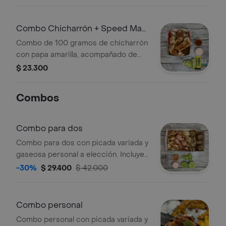
y limón.
Combo Chicharrón + Speed Max
269 ml
Combo de 100 gramos de chicharrón
con papa amarilla, acompañado de
una bebida energizante Speed Max
$ 23.300
de 269 ml. Incluye salsas y limón.
Combos
Combo para dos
Combo para dos con picada variada y
gaseosa personal a elección. Incluye
chicharrón, chorizo, plátano, arepa y
-30%
$ 29.400
$ 42.000
limón.
Combo personal
Combo personal con picada variada y