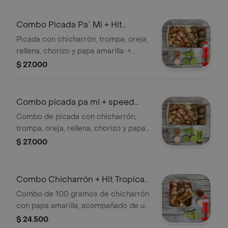
Combo Picada Pa´ Mi + Hit
Tropical 500 ml
Picada con chicharrón, trompa, oreja,
rellena, chorizo y papa amarilla. +
Jugos
$ 27.000
Combo picada pa mi + speed
max 269 ml
Combo de picada con chicharrón,
trompa, oreja, rellena, chorizo y papa
amarilla, acompañado de una lata de
$ 27.000
Speed Max de 269 ml.
Combo Chicharrón + Hit Tropical
500 ml
Combo de 100 gramos de chicharrón
con papa amarilla, acompañado de un
Hit Tropical de 500 ml. Incluye salsas
$ 24.500