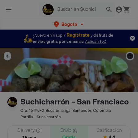
Bogotá
Regístrate
¿Nuevo en Rappi?
y disfruta de
envíos gratis por semanas
Aplican TyC
Suchicharrón - San Francisco
Cra. 16 #8-2, Bucaramanga, Santander, Colombia
Parrilla - Suchicharrón
Delivery
Envío
Calificación
Gratis
4.4
35 min