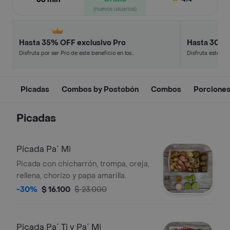
(nuevos usuarios)
Hasta 35% OFF exclusivo Pro
Hasta 30% 
Disfruta por ser Pro de este beneficio en los
Disfruta este de
restaurantes y tiendas más top.
en minutos.
Picadas
Combos by Postobón
Combos
Porcione
Picadas
Picada Pa´ Mi
Picada con chicharrón, trompa, oreja,
rellena, chorizo y papa amarilla.
-30%
$ 16.100
$ 23.000
Picada Pa´ Ti y Pa´ Mi