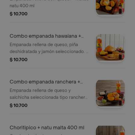
natu 400 ml
$ 10.700
Combo empanada hawaiana +
natu malta
Empanada rellena de queso, piña
deshidratada y jamón seleccionado. +
maltas natu malta 400 ml
$ 10.700
Combo empanada ranchera +
natu malta
Empanada rellena de queso y
salchicha seleccionada tipo ranchera.
+natu malta 400 ml
$ 10.700
Choritipico + natu malta 400 ml