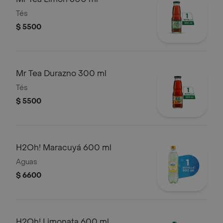
Tés
$ 5500
Mr Tea Durazno 300 ml
Tés
$ 5500
H2Oh! Maracuyá 600 ml
Aguas
$ 6600
H2Oh! Limonata 600 ml