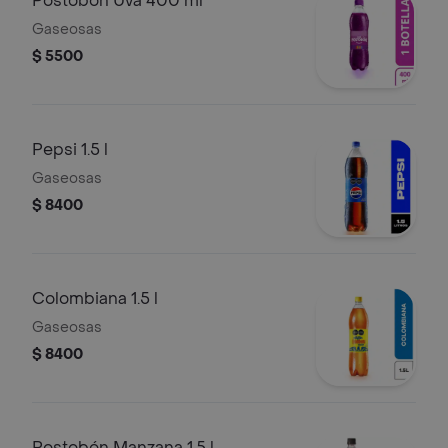
Postobon Uva 400 ml
Gaseosas
$ 5500
Pepsi 1.5 l
Gaseosas
$ 8400
Colombiana 1.5 l
Gaseosas
$ 8400
Postobón Manzana 1.5 l