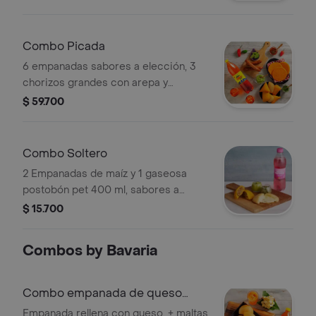
Combo Picada
6 empanadas sabores a elección, 3
chorizos grandes con arepa y
gaseosa sabor a elección 1.5 L.
$ 59.700
Combo Soltero
2 Empanadas de maíz y 1 gaseosa
postobón pet 400 ml, sabores a
elegir .
$ 15.700
Combos by Bavaria
Combo empanada de queso
+natu malta
Empanada rellena con queso. + maltas