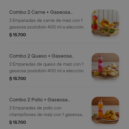
Combo 2 Carne + Gaseosa
Postobón 400 ml
2 Empanadas de carne de maíz con 1
gaseosa postobón 400 ml a elección.
$ 15.700
Combo 2 Queso + Gaseosa
Postobón 400 ml
2 Empanadas de queso de maíz con 1
gaseosa postobón 400 ml a elección.
$ 15.700
Combo 2 Pollo + Gaseosa
Postobón 400 ml
2 Empanadas de pollo con
champiñones de maíz con 1 gaseosa
postobón 400 ml a elección.
$ 15.700