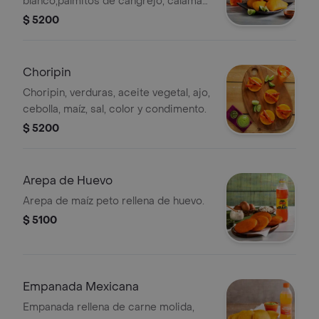
blanco,palmitos de cangrejo, calamar
blanco, filete de pescado.
$ 5200
Choripin
Choripin, verduras, aceite vegetal, ajo,
cebolla, maíz, sal, color y condimento.
$ 5200
Arepa de Huevo
Arepa de maíz peto rellena de huevo.
$ 5100
Empanada Mexicana
Empanada rellena de carne molida,