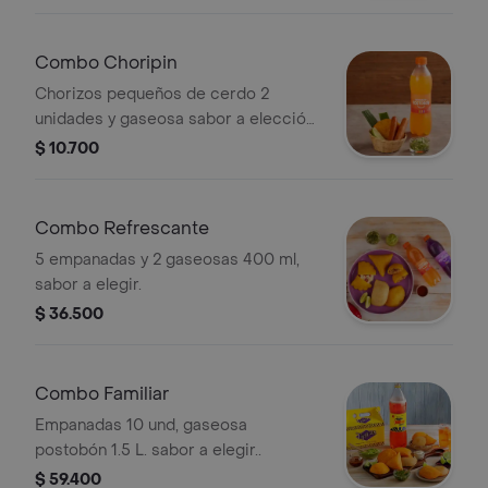
Combo Choripin
Chorizos pequeños de cerdo 2
unidades y gaseosa sabor a elección
400 ml.
$ 10.700
Combo Refrescante
5 empanadas y 2 gaseosas 400 ml,
sabor a elegir.
$ 36.500
Combo Familiar
Empanadas 10 und, gaseosa
postobón 1.5 L. sabor a elegir..
$ 59.400