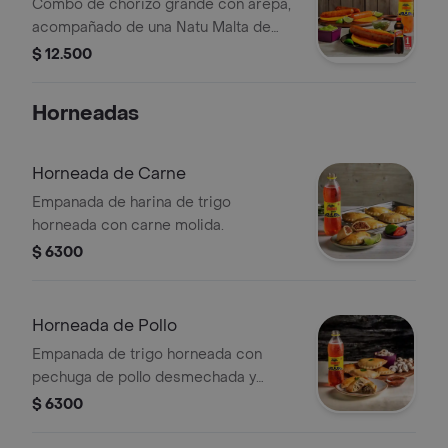
Combo de chorizo grande con arepa,
acompañado de una Natu Malta de
400 ml.
$ 12.500
Horneadas
Horneada de Carne
Empanada de harina de trigo
horneada con carne molida.
$ 6300
Horneada de Pollo
Empanada de trigo horneada con
pechuga de pollo desmechada y
champiñones en salsa bechamel.
$ 6300