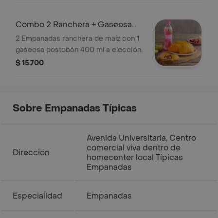
Combo 2 Ranchera + Gaseosa
Postobón 400
2 Empanadas ranchera de maíz con 1
gaseosa postobón 400 ml a elección.
$ 15.700
Sobre Empanadas Típicas
Avenida Universitaria, Centro
comercial viva dentro de
Dirección
homecenter local Típicas
Empanadas
Especialidad
Empanadas