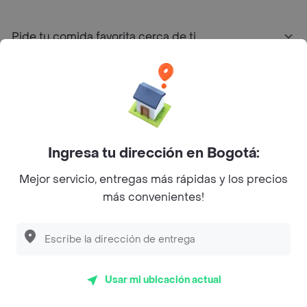
Pide tu comida favorita cerca de ti
Categorías
Únete a Rappi
Ingresa tu dirección en Bogotá:
Sobre Rappi
Mejor servicio, entregas más rápidas y los precios
más convenientes!
Facebook
Twitter
Instagram
©
2026
Rappi Inc. All rights reserved.
Usar mi ubicación actual
Rappi S.A.S. --- NIT 900.843.898-9 --- Calle 63 # 16A-02