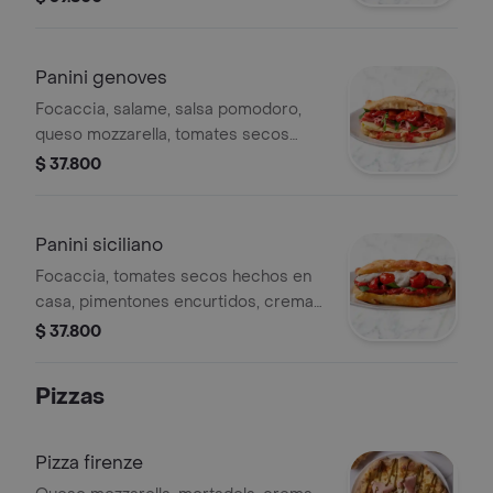
aceite de oliva extra virgen.
Panini genoves
Focaccia, salame, salsa pomodoro,
queso mozzarella, tomates secos
hechos en casa, rúgula baby y aceite
$ 37.800
de oliva extra virgen.
Panini siciliano
Focaccia, tomates secos hechos en
casa, pimentones encurtidos, crema
de pistacho, queso stracciatella,
$ 37.800
albahaca y aceite de oliva extra
virgen.
Pizzas
Pizza firenze