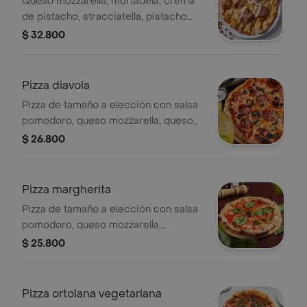
Queso mozzarella, mortadela, crema
de pistacho, stracciatella, pistacho
triturado y aceite de oliva extra
$ 32.800
virgen.
Pizza diavola
Pizza de tamaño a elección con salsa
pomodoro, queso mozzarella, queso
azul, salame, aceitunas negras y
$ 26.800
pepeproncino.
Pizza margherita
Pizza de tamaño a elección con salsa
pomodoro, queso mozzarella,
bocconcini di bufala, albahaca y
$ 25.800
aceite de oliva extra virgen.
Pizza ortolana vegetariana