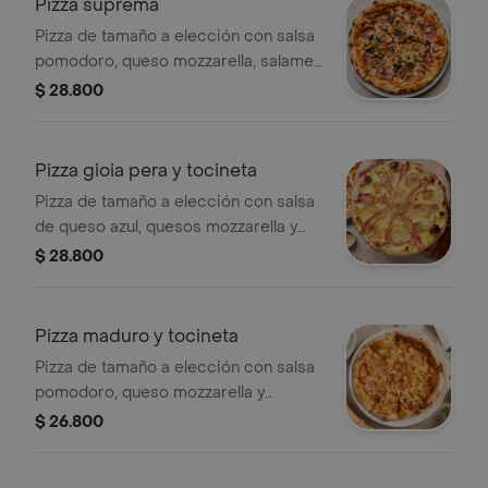
Pizza suprema
Pizza de tamaño a elección con salsa
pomodoro, queso mozzarella, salame,
tocineta, champiñones, aceitunas
$ 28.800
negras, cebolla y pimentón.
Pizza gioia pera y tocineta
Pizza de tamaño a elección con salsa
de queso azul, quesos mozzarella y
parmesano, tocineta, peras
$ 28.800
caramelizadas y un toque de queso
azul.
Pizza maduro y tocineta
Pizza de tamaño a elección con salsa
pomodoro, queso mozzarella y
parmesano, tocineta y maduro. .
$ 26.800