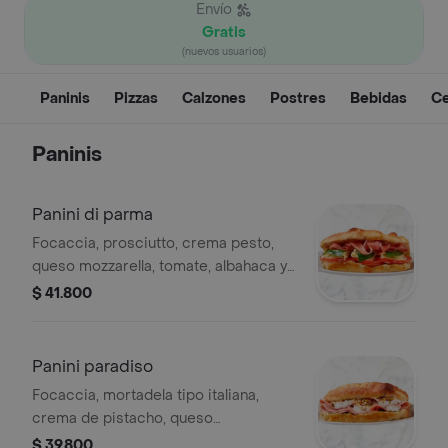
Envío
Gratis
(nuevos usuarios)
Paninis
Pizzas
Calzones
Postres
Bebidas
Ce
Paninis
Panini di parma
Focaccia, prosciutto, crema pesto,
queso mozzarella, tomate, albahaca y
aceite de oliva extra virgen.
$ 41.800
Panini paradiso
Focaccia, mortadela tipo italiana,
crema de pistacho, queso
stracciatella, pistacho triturado y
$ 39.800