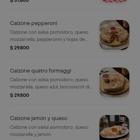
$ 31.800
toque de queso azul.
Calzone pepperoni
Calzone con salsa pomodoro, queso
mozzarrella, pepperonni y hojas de
albahaca.
$ 29.800
Calzone quatro formaggi
Calzone con salsa pomodoro, queso
mozzarella, queso azul, bocconcini di
bufala y queso parmesano.
$ 29.800
Calzone jamón y queso
Calzone con salsa pomodoro, queso
mozzarella y jamón.