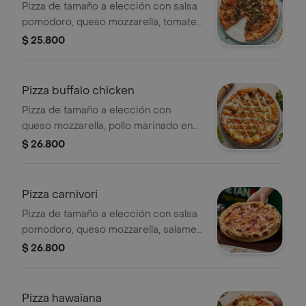
Pizza de tamaño a elección con salsa
pomodoro, queso mozzarella, tomate,
champiñones, aceitunas negras,
$ 25.800
albahaca, pimentón rostizado,
orégano y aceite de oliva.
Pizza buffalo chicken
Pizza de tamaño a elección con
queso mozzarella, pollo marinado en
salsa buffalo (un poco picante), apio y
$ 26.800
blue cheese dressing.
Pizza carnivori
Pizza de tamaño a elección con salsa
pomodoro, queso mozzarella, salame,
jamón y tocineta.
$ 26.800
Pizza hawaiana