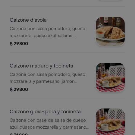
Calzone diavola
Calzone con salsa pomodoro, queso
mozzarella, queso azul, salame,
aceitunas negras y peperoncino.
$ 29.800
Calzone maduro y tocineta
Calzone con salsa pomodoro, queso
mozzarella y parmesano, jamón
serrano y maduro. .
$ 29.800
Calzone gioia- pera y tocineta
Calzone con base de salsa de queso
azul, quesos mozzarella y parmesano,
tocineta, peras caramelizadas y un