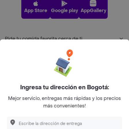
App Store
Google play
AppGallery
Pide tu comida favorita cerca de ti
Categorías
Únete a Rappi
Ingresa tu dirección en Bogotá:
Sobre Rappi
Mejor servicio, entregas más rápidas y los precios
más convenientes!
Facebook
Twitter
Instagram
©
2026
Rappi Inc. All rights reserved.