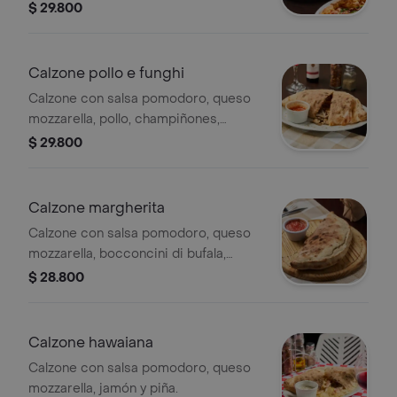
$ 29.800
Calzone pollo e funghi
Calzone con salsa pomodoro, queso
mozzarella, pollo, champiñones,
orégano y aceite de oliva extra virgen.
$ 29.800
Calzone margherita
Calzone con salsa pomodoro, queso
mozzarella, bocconcini di bufala,
albahaca y aceite de oliva extra
$ 28.800
virgen.
Calzone hawaiana
Calzone con salsa pomodoro, queso
mozzarella, jamón y piña.