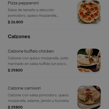
Pizza pepperoni
Salsa de tamaño a elección
pomodoro, queso mozzarella,
pepperoni y hojas de albahaca.
$ 26.800
Calzones
Calzone buffalo chicken
Calzone con queso mozzarella, pollo
marinado en salsa buffalo (un poco
picante), apio y blue cheese dressing.
$ 29.800
Calzone carnivori
Calzone con salsa pomodoro, queso
mozzarella, salame, jamón y tocineta.
$ 29.800