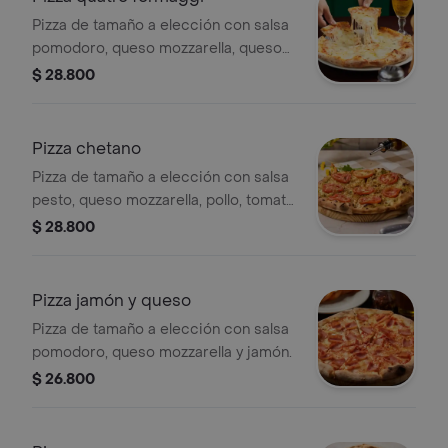
Pizza de tamaño a elección con salsa
pomodoro, queso mozzarella, queso
azul, bocconcini di bufala y queso
$ 28.800
parmesano.
Pizza chetano
Pizza de tamaño a elección con salsa
pesto, queso mozzarella, pollo, tomate
y orégano.
$ 28.800
Pizza jamón y queso
Pizza de tamaño a elección con salsa
pomodoro, queso mozzarella y jamón.
$ 26.800