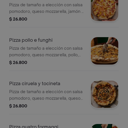
Pizza de tamaño a elección con salsa
pomodoro, queso mozzarella, jamón y
piña.
$ 26.800
Pizza pollo e funghi
Pizza de tamaño a elección con salsa
pomodoro, queso mozzarella, pollo,
champiñones, orégano y aceite de
$ 26.800
oliva extra virgen.
Pizza ciruela y tocineta
Pizza de tamaño a elección con salsa
pomodoro, queso mozzarella, queso
azul, tocineta, ciruela y reducción de
$ 26.800
vinagre balsámico.
Pizza quatro formaggi