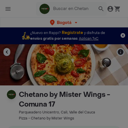
Bogotá
Regístrate
¿Nuevo en Rappi?
y disfruta de
envíos gratis por semanas
Aplican TyC
Chetano by Mister Wings -
Comuna 17
Parqueadero Unicentro, Cali, Valle del Cauca
Pizza - Chetano by Mister Wings