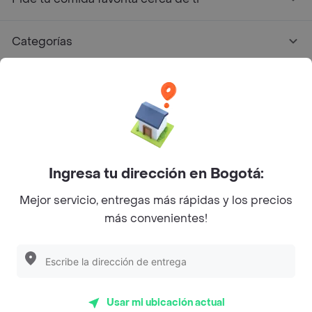
Categorías
Únete a Rappi
Sobre Rappi
Facebook
Twitter
Instagram
Ingresa tu dirección en Bogotá:
Mejor servicio, entregas más rápidas y los precios
©
2026
Rappi Inc. All rights reserved.
más convenientes!
Rappi S.A.S. --- NIT 900.843.898-9 --- Calle 63 # 16A-02
Bogotá D.C. --- notificacionesrappi@rappi.com
Usar mi ubicación actual