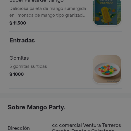
Super Paleta de Mango
Deliciosa paleta de mango sumergida
en limonada de mango tipo granizada,
acompañada de trocitos de mango,
$ 11.500
sal, limon, tajin , pimienta, leche
condensada, miel, pepitas de colores
Entradas
y gomitas.
Gomitas
5 gomitas surtidas
$ 1000
Sobre Mango Party.
cc comercial Ventura Terreros
Dirección