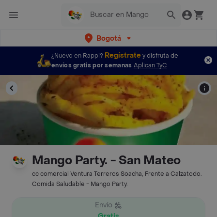
Bogotá
Regístrate
¿Nuevo en Rappi?
y disfruta de
envíos gratis por semanas
Aplican TyC
Mango Party. - San Mateo
cc comercial Ventura Terreros Soacha, Frente a Calzatodo.
Comida Saludable - Mango Party.
Envío
Gratis