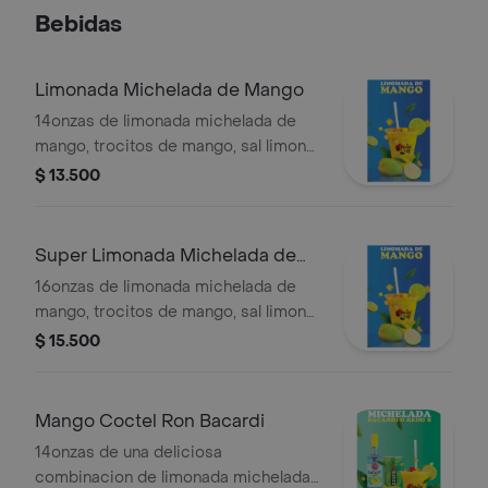
Bebidas
Limonada Michelada de Mango
14onzas de limonada michelada de
mango, trocitos de mango, sal limon
pimienta y tajin, decoracion tipo
$ 13.500
cocktail.
Super Limonada Michelada de
Mango
16onzas de limonada michelada de
mango, trocitos de mango, sal limon
pimienta y tajin, decoracion tipo
$ 15.500
cocktail.
Mango Coctel Ron Bacardi
14onzas de una deliciosa
combinacion de limonada michelada