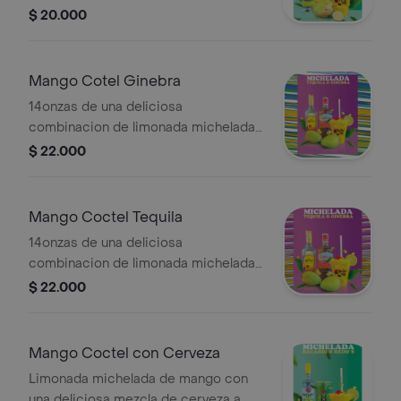
de mango con un.shot de ron bacardi,
$ 20.000
trocitos de mango, sal limon pimienta
y tajin.
Mango Cotel Ginebra
14onzas de una deliciosa
combinacion de limonada michelada
de mango con un shot de ginebra
$ 22.000
gordons, trocitos de mango, sal limon
pimienta y tajin.
Mango Coctel Tequila
14onzas de una deliciosa
combinacion de limonada michelada
de mango con un shot de tequila jose
$ 22.000
cuervo, trocitos de mango, sal limon
pimienta y tajin.
Mango Coctel con Cerveza
Limonada michelada de mango con
una deliciosa mezcla de cerveza a