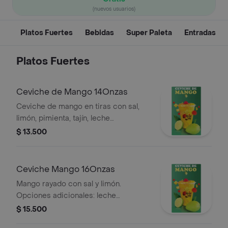
(nuevos usuarios)
Platos Fuertes
Bebidas
Super Paleta
Entradas
Platos Fuertes
Ceviche de Mango 14Onzas
Ceviche de mango en tiras con sal,
limón, pimienta, tajín, leche
condensada y dulces decorativos.
$ 13.500
Presentado en vaso de 14 onzas.
Ceviche Mango 16Onzas
Mango rayado con sal y limón.
Opciones adicionales: leche
condensada, tajín, pepitas de colores
$ 15.500
y pimienta. Tamaño: 16 onzas.