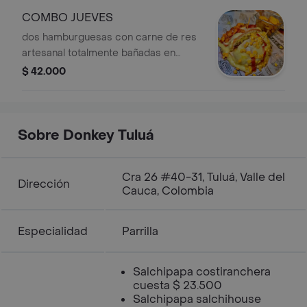
COMBO JUEVES
dos hamburguesas con carne de res
artesanal totalmente bañadas en
queso, mas 1 agregado a eleccion y
$ 42.000
papas fritas
Sobre Donkey Tuluá
Cra 26 #40-31, Tuluá, Valle del
Dirección
Cauca, Colombia
Especialidad
Parrilla
Salchipapa costiranchera
cuesta $ 23.500
Salchipapa salchihouse