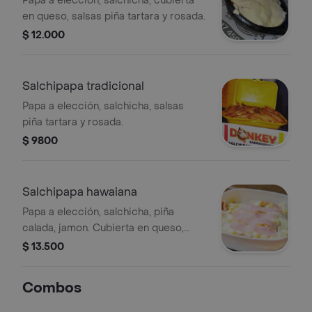
Papa a elección, salchicha, cubierta
en queso, salsas piña tartara y rosada.
$ 12.000
Salchipapa tradicional
Papa a elección, salchicha, salsas
piña tartara y rosada.
$ 9800
Salchipapa hawaiana
Papa a elección, salchicha, piña
calada, jamon. Cubierta en queso,
salsas piña tartara y rosada.
$ 13.500
Combos