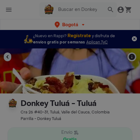
Bogotá
Regístrate
¿Nuevo en Rappi?
y disfruta de
envíos gratis por semanas
Aplican TyC
Donkey Tuluá - Tuluá
Cra 26 #40-31, Tuluá, Valle del Cauca, Colombia
Parrilla - Donkey Tuluá
Envío
Gratis