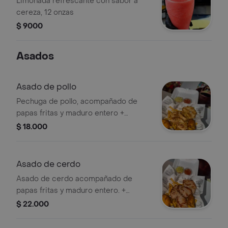
Limonada refrescante con sabor a
cereza, 12 onzas
$ 9000
Asados
Asado de pollo
Pechuga de pollo, acompañado de
papas fritas y maduro entero +
guacamole y pico de gallo.
$ 18.000
Asado de cerdo
Asado de cerdo acompañado de
papas fritas y maduro entero. +
guacamole y pico de gallo.
$ 22.000