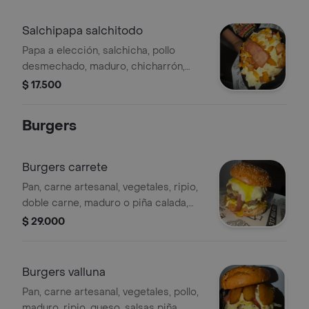
Salchipapa salchitodo
Papa a elección, salchicha, pollo
desmechado, maduro, chicharrón,
tocineta, cubierta en queso, salsas
$ 17.500
piña tartara y rosada.
Burgers
Burgers carrete
Pan, carne artesanal, vegetales, ripio,
doble carne, maduro o piña calada,
ripio, queso, salsas piña tartara y
$ 29.000
rosada. + papas fritas
Burgers valluna
Pan, carne artesanal, vegetales, pollo,
maduro, ripio, queso, salsas piña