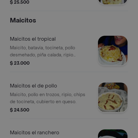
queso, salsa piña, tartara y verde.
$ 25.500
Maicitos
Maicitos el tropical
Maicito, batavia, tocineta, pollo
desmehado, piña calada, ripio
cubierto en queso.
$ 23.000
Maicitos el de pollo
Maicito, pollo en trozos, ripio, chips
de tocineta, cubierto en queso.
$ 24.500
Maicitos el ranchero