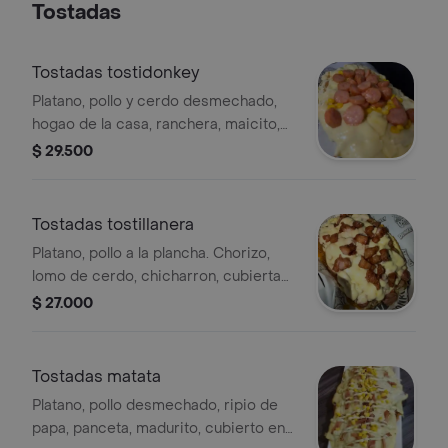
Tostadas
Tostadas tostidonkey
Platano, pollo y cerdo desmechado,
hogao de la casa, ranchera, maicito,
cubierto en queso, salsa piña, tartara
$ 29.500
y verde.
Tostadas tostillanera
Platano, pollo a la plancha. Chorizo,
lomo de cerdo, chicharron, cubierta
en queso, salsa piña, tartara y verde.
$ 27.000
Tostadas matata
Platano, pollo desmechado, ripio de
papa, panceta, madurito, cubierto en