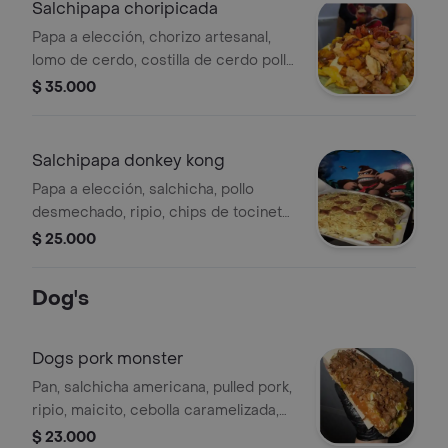
Salchipapa choripicada
Papa a elección, chorizo artesanal,
lomo de cerdo, costilla de cerdo pollo
en trozos, maduro, ripio, queso, salsas
$ 35.000
piña tartara y rosada
Salchipapa donkey kong
Papa a elección, salchicha, pollo
desmechado, ripio, chips de tocineta,
queso, salsas piña tartara y rosada.
$ 25.000
Dog's
Dogs pork monster
Pan, salchicha americana, pulled pork,
ripio, maicito, cebolla caramelizada,
doble queso, salsas piña tartara y
$ 23.000