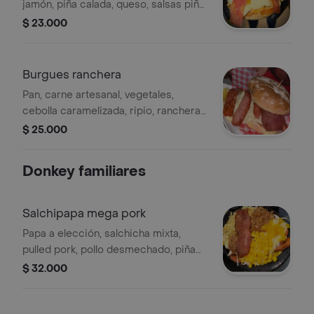
jamón, piña calada, queso, salsas piña
tartara y rosada.
$ 23.000
Burgues ranchera
Pan, carne artesanal, vegetales,
cebolla caramelizada, ripio, ranchera,
queso, salsas piña tartara y rosada.
$ 25.000
Donkey familiares
Salchipapa mega pork
Papa a elección, salchicha mixta,
pulled pork, pollo desmechado, piña
calada, maicito, ripio, cubierta en
$ 32.000
queso, salsas piña tartara y rosada.