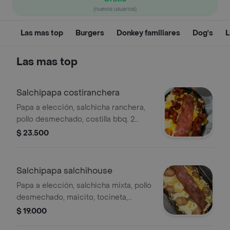
(nuevos usuarios)
Las mas top
Burgers
Donkey familiares
Dog's
L
Las mas top
Salchipapa costiranchera
Papa a elección, salchicha ranchera,
pollo desmechado, costilla bbq. 2
Agregados entre maduro, piña calada.
$ 23.500
Ripio, chicharron o maicito, tocineta,
cubierta en queso, salsas piña tartara
y rosada.
Salchipapa salchihouse
Papa a elección, salchicha mixta, pollo
desmechado, maicito, tocineta,
cubierta en queso, panceta, salsas
$ 19.000
piña tartara y rosada.