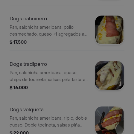
rosada.
Dogs cahuinero
Pan, salchicha americana, pollo
desmechado, queso +1 agregados a
elección entre maduro, piña calada,
$ 17.500
maicitos. mas tocineta, salsas piña
tartara y rosada.
Dogs tradiperro
Pan, salchicha americana, queso,
chips de tocineta, salsas piña tartara
y rosada.
$ 16.000
Dogs volqueta
Pan, salchicha americana, ripio, doble
queso. Doble tocineta, salsas piña
tartara y rosada.
$ 22.000