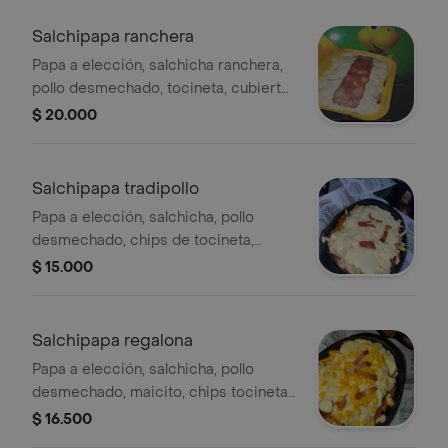
Salchipapa ranchera
Papa a elección, salchicha ranchera,
pollo desmechado, tocineta, cubierta
en queso, salsas piña tartara y rosada.
$ 20.000
Salchipapa tradipollo
Papa a elección, salchicha, pollo
desmechado, chips de tocineta,
cubierta en queso, salsas piña tartara
$ 15.000
y rosada.
Salchipapa regalona
Papa a elección, salchicha, pollo
desmechado, maicito, chips tocineta,
cubierta en queso, salsas piña tartara
$ 16.500
y rosada.