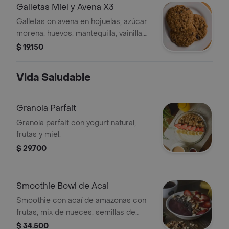
Galletas Miel y Avena X3
Galletas on avena en hojuelas, azúcar
morena, huevos, mantequilla, vainilla,
polvo de hornear, bicarbonato, sal,
$ 19.150
canela, miel, pasas
Vida Saludable
Granola Parfait
Granola parfait con yogurt natural,
frutas y miel.
$ 29.700
Smoothie Bowl de Acai
Smoothie con acaí de amazonas con
frutas, mix de nueces, semillas de
chia y granola.
$ 34.500