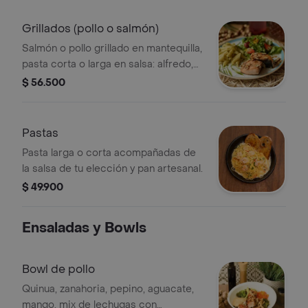
Grillados (pollo o salmón)
Salmón o pollo grillado en mantequilla,
pasta corta o larga en salsa: alfredo,
napolitana o pesto, ensalada de la
$ 56.500
casa y vinagreta.
Pastas
Pasta larga o corta acompañadas de
la salsa de tu elección y pan artesanal.
$ 49.900
Ensaladas y Bowls
Bowl de pollo
Quinua, zanahoria, pepino, aguacate,
mango, mix de lechugas con