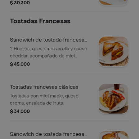
queso mozzarella.
$ 30.300
Tostadas Francesas
Sándwich de tostada francesa
con jamón
2 Huevos, queso mozzarella y queso
cheddar. acompañado de miel
mapple. incluye porción de fruta.
$ 45.000
Tostadas francesas clásicas
Tostadas con miel maple, queso
crema, ensalada de fruta.
$ 34.000
Sándwich de tostada francesa