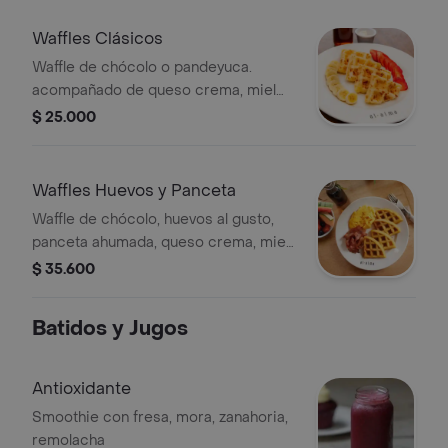
Waffles Clásicos
Waffle de chócolo o pandeyuca.
acompañado de queso crema, miel
maple y porción de frutas.
$ 25.000
Waffles Huevos y Panceta
Waffle de chócolo, huevos al gusto,
panceta ahumada, queso crema, miel
maple y porción de frutas.
$ 35.600
Batidos y Jugos
Antioxidante
Smoothie con fresa, mora, zanahoria,
remolacha