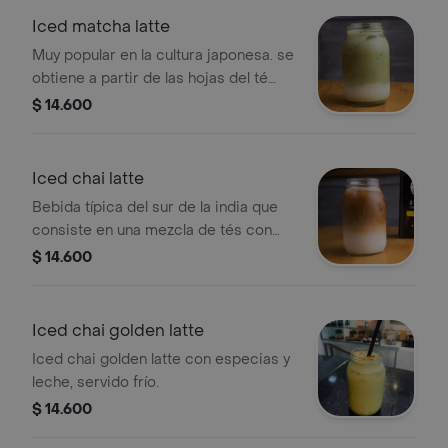
Iced matcha latte
Muy popular en la cultura japonesa. se
obtiene a partir de las hojas del té
verde proporciona más energía que la
$ 14.600
cafeína. .
Iced chai latte
Bebida típica del sur de la india que
consiste en una mezcla de tés con
especias y hierbas aromáticas.
$ 14.600
Iced chai golden latte
Iced chai golden latte con especias y
leche, servido frío.
$ 14.600