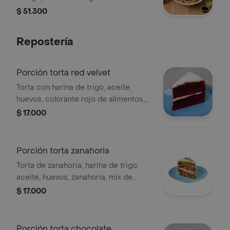
vinagreta: yogurt y hierbabuena /
$ 51.300
cilantro / reducción balsámico.
proteína a elegir.
Repostería
Porción torta red velvet
Torta con harina de trigo, aceite,
huevos, colorante rojo de alimentos,
azúcar, chocolate, vinagre, queso
$ 17.000
crema.
Porción torta zanahoria
Torta de zanahoria, harina de trigo,
aceite, huevos, zanahoria, mix de
nueces, azúcar. nuez moscada,
$ 17.000
vainilla, queso crema.
Porción torta chocolate