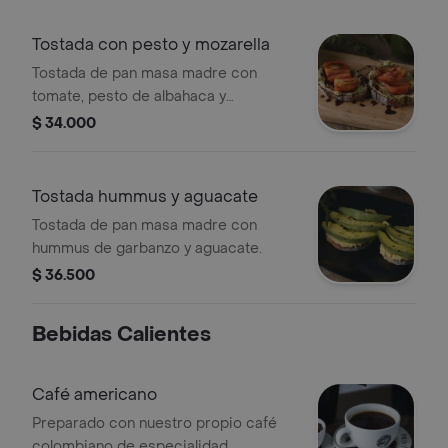
Tostada con pesto y mozarella
Tostada de pan masa madre con
tomate, pesto de albahaca y
mozzarella derretido con reducción
$ 34.000
de vinagre balsámico.
Tostada hummus y aguacate
Tostada de pan masa madre con
hummus de garbanzo y aguacate.
$ 36.500
Bebidas Calientes
Café americano
Preparado con nuestro propio café
colombiano de especialidad.