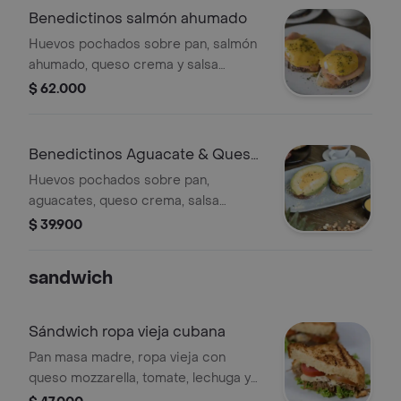
Benedictinos salmón ahumado
Huevos pochados sobre pan, salmón
ahumado, queso crema y salsa
holandesa. incluye porción de fruta.
$ 62.000
Benedictinos Aguacate & Queso
Parmesano
Huevos pochados sobre pan,
aguacates, queso crema, salsa
holandesa. incluye porción de fruta.
$ 39.900
sandwich
Sándwich ropa vieja cubana
Pan masa madre, ropa vieja con
queso mozzarella, tomate, lechuga y
mayonesa de mostaza en granos.