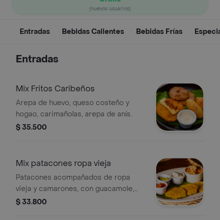
(nuevos usuarios)
Entradas
Bebidas Calientes
Bebidas Frías
Especi
Entradas
Mix Fritos Caribeños
Arepa de huevo, queso costeño y
hogao, carimañolas, arepa de anís.
$ 35.500
Mix patacones ropa vieja
Patacones acompañados de ropa
vieja y camarones, con guacamole,
crema y pico de gallo.
$ 33.800