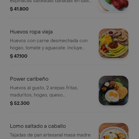
espinacas salteadas bañadas en salsa
holandesa, panceta ahumada y
$ 41.800
aguacate.
Huevos ropa vieja
Huevos con carne desmechada con
hogao, tomate y aguacate. incluye
porción de fruta.
$ 47.100
Power caribeño
Huevos al gusto, 2 arepas fritas,
maduritos, hogao, queso
costeñorayado, ropa vieja, aguacate,
$ 52.300
frijol negro.
Lomo saltado a caballo
Tajadas de pan artesanal masa madre