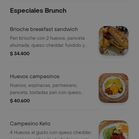
Especiales Brunch
Brioche breakfast sandwich
Pan brioche con 2 huevos, panceta
ahumada, queso cheddar fundido y
queso crema. Acompañado de
$ 34.400
porción de fruta
Huevos campesinos
Huevos, espinacas, parmesano,
panceta, tostadas pan con queso
crema, aguacate. incluye porción de
$ 40.600
fruta.
Campesino Keto
4 Huevos al gusto con queso cheddar,