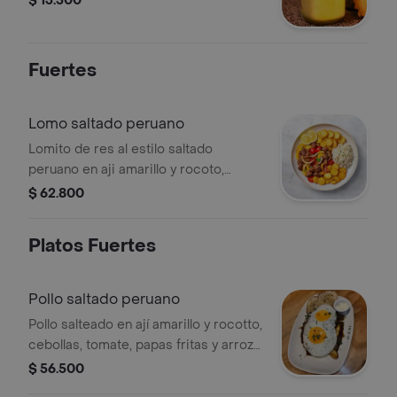
$ 13.500
Fuertes
Lomo saltado peruano
Lomito de res al estilo saltado
peruano en aji amarillo y rocoto,
cebolla, tomate, papas rusticas, arroz
$ 62.800
blanco y ensalada de la casa.
Platos Fuertes
Pollo saltado peruano
Pollo salteado en ají amarillo y rocotto,
cebollas, tomate, papas fritas y arroz
blanco.
$ 56.500