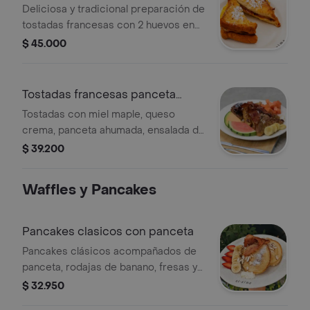
con panceta
Deliciosa y tradicional preparación de
tostadas francesas con 2 huevos en
tortilla, panceta, queso mozzarella,
$ 45.000
queso.
Tostadas francesas panceta
ahumada
Tostadas con miel maple, queso
crema, panceta ahumada, ensalada de
fruta.
$ 39.200
Waffles y Pancakes
Pancakes clasicos con panceta
Pancakes clásicos acompañados de
panceta, rodajas de banano, fresas y
almendras laminadas.
$ 32.950