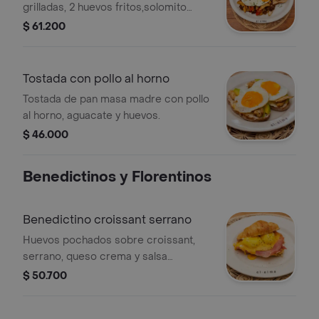
grilladas, 2 huevos fritos,solomito
(preparación lomo saltado peruano),
$ 61.200
queso crema, mermelada.
Tostada con pollo al horno
Tostada de pan masa madre con pollo
al horno, aguacate y huevos.
$ 46.000
Benedictinos y Florentinos
Benedictino croissant serrano
Huevos pochados sobre croissant,
serrano, queso crema y salsa
holandesa. incluye porción de fruta.
$ 50.700