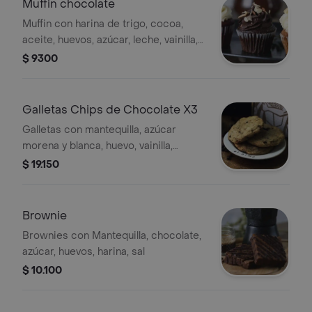
Muffin chocolate
Muffin con harina de trigo, cocoa,
aceite, huevos, azúcar, leche, vainilla,
crema de leche, cobertura de
$ 9300
chocolate
Galletas Chips de Chocolate X3
Galletas con mantequilla, azúcar
morena y blanca, huevo, vainilla,
harina, bicarbonato, sal, cobertura
$ 19.150
chocolate leche
Brownie
Brownies con Mantequilla, chocolate,
azúcar, huevos, harina, sal
$ 10.100