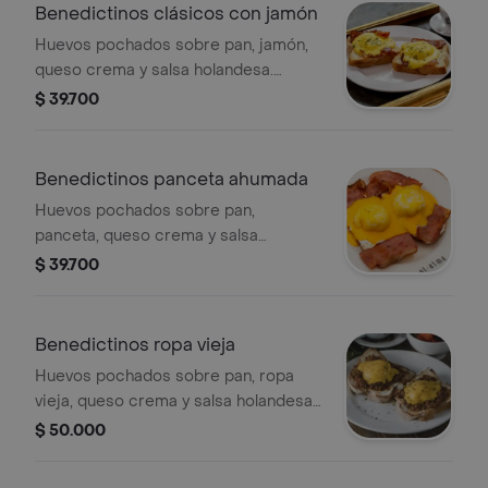
Benedictinos clásicos con jamón
Huevos pochados sobre pan, jamón,
queso crema y salsa holandesa.
incluye porción de fruta.
$ 39.700
Benedictinos panceta ahumada
Huevos pochados sobre pan,
panceta, queso crema y salsa
holandesa. incluye porción de fruta.
$ 39.700
Benedictinos ropa vieja
Huevos pochados sobre pan, ropa
vieja, queso crema y salsa holandesa.
incluye porción de fruta.
$ 50.000