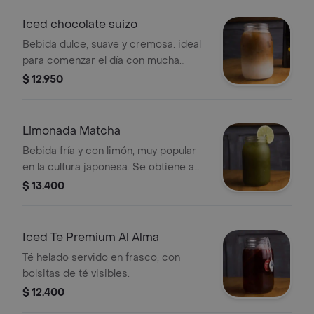
Iced chocolate suizo
Bebida dulce, suave y cremosa. ideal
para comenzar el día con mucha
energía. .
$ 12.950
Limonada Matcha
Bebida fría y con limón, muy popular
en la cultura japonesa. Se obtiene a
partir de las hojas del té verde
$ 13.400
proporciona más energía que la
cafeína.
Iced Te Premium Al Alma
Té helado servido en frasco, con
bolsitas de té visibles.
$ 12.400