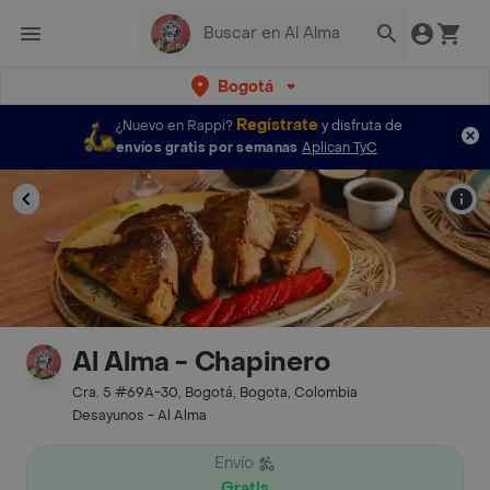
Bogotá
Regístrate
¿Nuevo en Rappi?
y disfruta de
envíos gratis por semanas
Aplican TyC
Al Alma - Chapinero
Cra. 5 #69A-30, Bogotá, Bogota, Colombia
Desayunos - Al Alma
Envío
Gratis