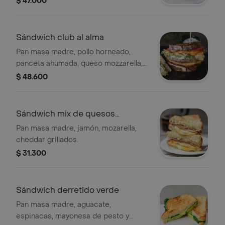
$ 47.000
Sándwich club al alma
Pan masa madre, pollo horneado,
panceta ahumada, queso mozzarella,
huevo, queso cheddar, lechuga y
$ 48.600
tomate.
Sándwich mix de quesos
grillados
Pan masa madre, jamón, mozarella,
cheddar grillados.
$ 31.300
Sándwich derretido verde
Pan masa madre, aguacate,
espinacas, mayonesa de pesto y