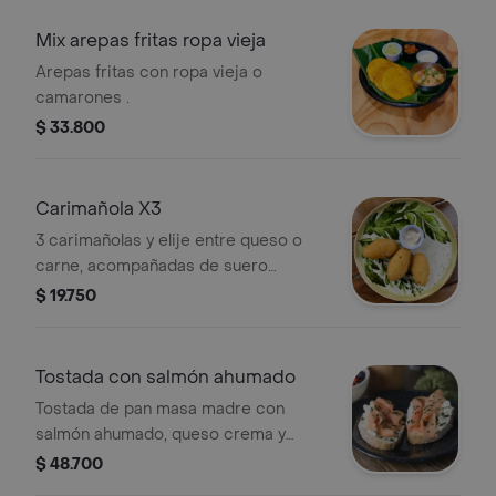
Mix arepas fritas ropa vieja
Arepas fritas con ropa vieja o
camarones .
$ 33.800
Carimañola X3
3 carimañolas y elije entre queso o
carne, acompañadas de suero
costeño.
$ 19.750
Tostada con salmón ahumado
Tostada de pan masa madre con
salmón ahumado, queso crema y
cebollín.
$ 48.700