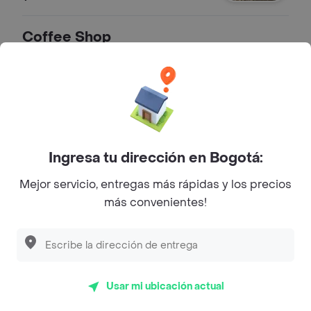
Coffee Shop
Bolsa Café Al Alma Huila / Cauca
Bolsa de 340g con café especial
recien tostado.
$ 47.600
Ingresa tu dirección en Bogotá:
Mejor servicio, entregas más rápidas y los precios
Bolsa Café Al Alma Pink Bourbon
más convenientes!
Bolsa 340g con café especial recien
tostado. Edición limitada.
$ 89.900
Usar mi ubicación actual
Mug Al Alma
Mug porcelana, resiste micro hondas