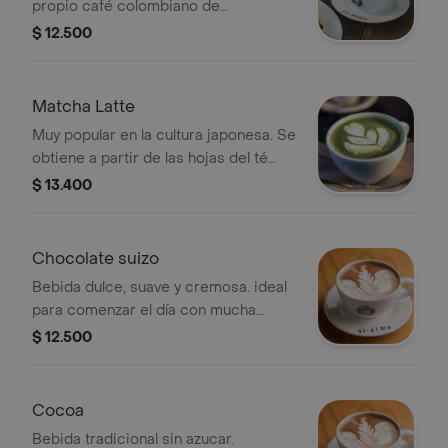
propio café colombiano de
especialidad.
$ 12.500
Matcha Latte
Muy popular en la cultura japonesa. Se
obtiene a partir de las hojas del té
verde proporciona más energía que la
$ 13.400
cafeína. .
Chocolate suizo
Bebida dulce, suave y cremosa. ideal
para comenzar el día con mucha
energía. .
$ 12.500
Cocoa
Bebida tradicional sin azucar.