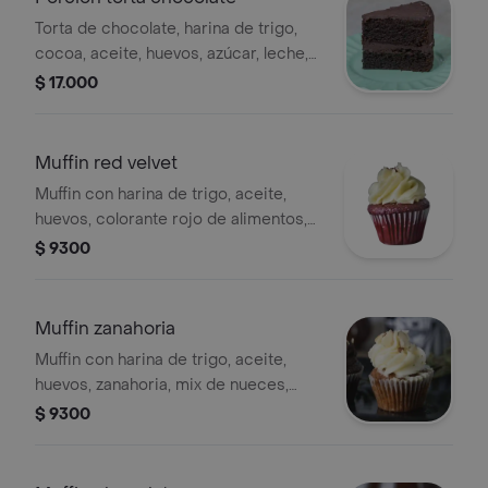
Torta de chocolate, harina de trigo,
cocoa, aceite, huevos, azúcar, leche,
vainilla, crema de leche, cobertura de
$ 17.000
chocolate.
Muffin red velvet
Muffin con harina de trigo, aceite,
huevos, colorante rojo de alimentos,
azúcar, chocolate, vinagre, queso
$ 9300
crema
Muffin zanahoria
Muffin con harina de trigo, aceite,
huevos, zanahoria, mix de nueces,
azúcar. nuez moscada, vainilla, queso
$ 9300
crema.