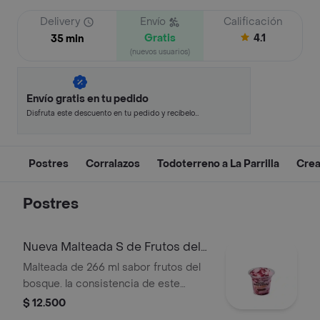
Delivery
Envío
Calificación
Gratis
4.1
35 min
(nuevos usuarios)
Envío gratis en tu pedido
Disfruta este descuento en tu pedido y recíbelo
en minutos.
Postres
Corralazos
Todoterreno a La Parrilla
Crea
Postres
Nueva Malteada S de Frutos del
Bosque
Malteada de 266 ml sabor frutos del
bosque. la consistencia de este
producto puede variar debido al
$ 12.500
tiempo de entrega.