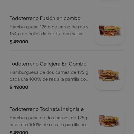
tomate, cebolla y salsas + papas
medianas (corral o cascos) + bebida
Todoterreno Fusión en combo
Hamburguesa 125 g de carne de res y
154 g de pollo a la parrilla con salsa
BBQ, tocineta, queso mozzarella,
$ 49.000
pepinillos, lechuga, cebolla y salsa
miel mostaza en pan papa + papas
medianas (Corral o cascos) + bebida
Todoterreno Callejera En Combo
PET
Hamburguesa de dos carnes de 125 g
cada una 100% de res a la parrilla con
salsa bbq, tocineta, queso mozzarella,
$ 49.000
papas callejera y salsas + papas
medianas(corral o cascos) + bebida
Todoterreno Tocineta Insignia en
combo
Hamburguesa de dos carnes de 125g
cada una 100% de res a la parrilla con
salsa BBQ, tocineta, queso
$ 49.000