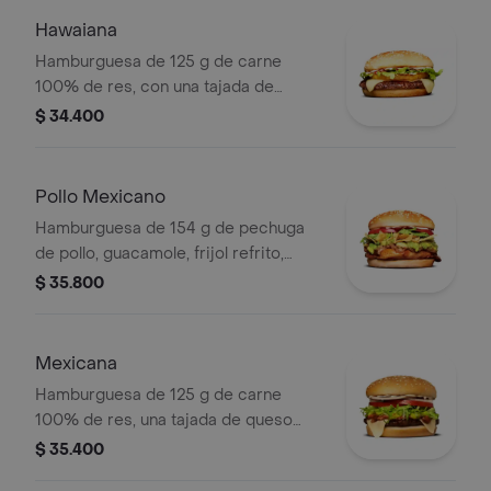
Hawaiana
Hamburguesa de 125 g de carne
100% de res, con una tajada de
queso tipo mozzarella, piña, lechuga,
$ 34.400
salsa blanca y salsa de tomate en pan
ajonjolí
Pollo Mexicano
Hamburguesa de 154 g de pechuga
de pollo, guacamole, frijol refrito,
tortillas de maíz, tomate, lechuga y
$ 35.800
salsa blanca en pan ajonjolí
Mexicana
Hamburguesa de 125 g de carne
100% de res, una tajada de queso
tipo mozzarella, guacamole, fríjol
$ 35.400
refrito, tomate en rodajas, cebolla en