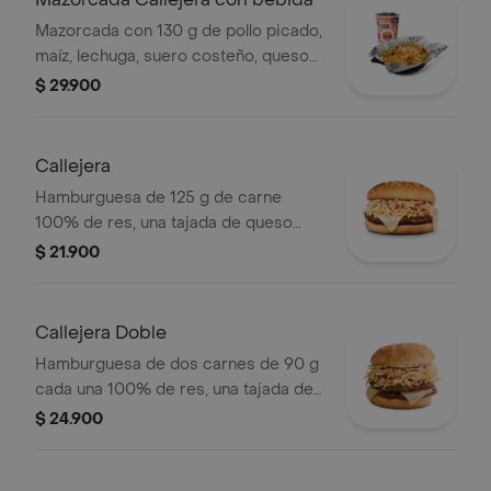
Mazorcada con 130 g de pollo picado,
maíz, lechuga, suero costeño, queso
costeño, salsa BBQ, salsa Corral,
$ 29.900
salsa piña y papa callejera. + bebida
PET
Callejera
Hamburguesa de 125 g de carne
100% de res, una tajada de queso
tipo mozzarella, papas callejera, salsa
$ 21.900
blanca, salsa de tomate y mostaza en
pan ajonjolí
Callejera Doble
Hamburguesa de dos carnes de 90 g
cada una 100% de res, una tajada de
queso tipo mozzarella, papas
$ 24.900
callejera, salsa blanca, salsa de
tomate y mostaza en pan ajonjolí