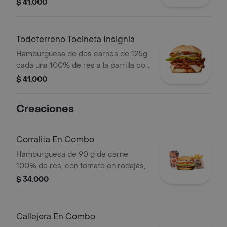
salsa bbq, tocineta, queso mozzarella,
$ 41.000
papas callejera, salsa blanca, salsa
bbq y mostaza en pan ajonjolí
Todoterreno Tocineta Insignia
Hamburguesa de dos carnes de 125g
cada una 100% de res a la parrilla con
salsa BBQ, tocineta, queso
$ 41.000
mozzarella, pepinillos, lechuga,
tomate, cebolla, salsa blanca, salsa de
Creaciones
tomate y mostaza en pan papa
Corralita En Combo
Hamburguesa de 90 g de carne
100% de res, con tomate en rodajas,
cebolla en rodajas, lechuga, salsa
$ 34.000
blanca y salsa de tomate + papas
medianas (corral o cascos) + bebida
pet
Callejera En Combo