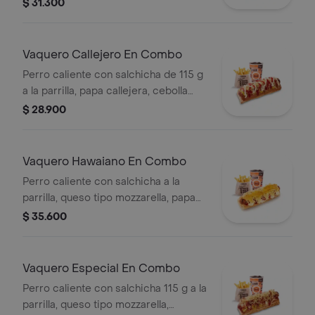
tocineta picada, papa callejera,
$ 31.300
cebolla picada, salsa blanca, salsa de
tomate y mostaza en pan perro
Vaquero Callejero En Combo
Perro caliente con salchicha de 115 g
a la parrilla, papa callejera, cebolla
picada, salsa blanca, salsa de tomate
$ 28.900
y mostaza en pan perro + papas
medianas (Corral o cascos) + bebida
PET
Vaquero Hawaiano En Combo
Perro caliente con salchicha a la
parrilla, queso tipo mozzarella, papa
callejera, piña y salsas en pan perro +
$ 35.600
papas medianas (corral o en cascos)
+ bebida pet
Vaquero Especial En Combo
Perro caliente con salchicha 115 g a la
parrilla, queso tipo mozzarella,