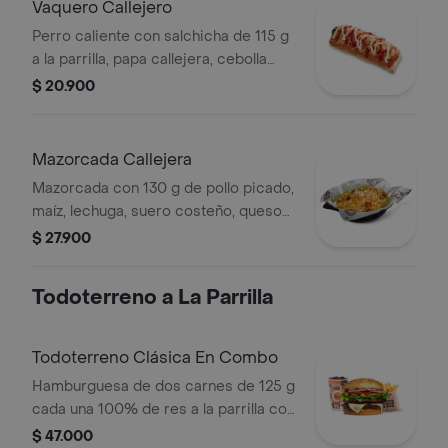
Vaquero Callejero
Perro caliente con salchicha de 115 g
a la parrilla, papa callejera, cebolla
picada, salsa blanca, salsa de tomate
$ 20.900
y mostaza en pan perro
Mazorcada Callejera
Mazorcada con 130 g de pollo picado,
maíz, lechuga, suero costeño, queso
costeño, salsa BBQ, salsa Corral,
$ 27.900
salsa piña y papa callejera.
Todoterreno a La Parrilla
Todoterreno Clásica En Combo
Hamburguesa de dos carnes de 125 g
cada una 100% de res a la parrilla con
salsa bbq, queso mozzarella, lechuga,
$ 47.000