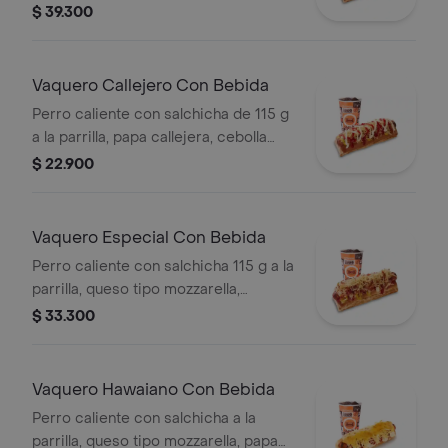
tocineta picada, papa callejera,
$ 39.300
cebolla picada, salsa blanca, salsa de
tomate y mostaza en pan perro +
papas medianas (Corral o en cascos)
Vaquero Callejero Con Bebida
+ bebida PET
Perro caliente con salchicha de 115 g
a la parrilla, papa callejera, cebolla
picada, salsa blanca, salsa de tomate
$ 22.900
y mostaza en pan perro + bebida PET
Vaquero Especial Con Bebida
Perro caliente con salchicha 115 g a la
parrilla, queso tipo mozzarella,
tocineta picada, papa callejera,
$ 33.300
cebolla picada, salsa blanca, salsa de
tomate y mostaza en pan perro +
bebida PET
Vaquero Hawaiano Con Bebida
Perro caliente con salchicha a la
parrilla, queso tipo mozzarella, papa