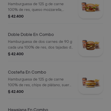
Hamburguesa de 125 g de carne
100% de res, queso mozzarella,
tocineta, tomate en rodajas, cebolla
$ 42.400
en rodajas, lechuga fresca y salsas +
papas medianas (corral o cascos) +
bebida
Doble Doble En Combo
Hamburguesa de dos carnes de 90 g
cada una 100% de res, dos tajadas de
queso tipo mozzarella, cebolla grillé,
$ 42.400
tomate, lechuga y salsa blanca en pan
ajonjolí + papas medianas (Corral o
cascos) + bebida PET
Costeña En Combo
Hamburguesa de 125 g de carne
100% de res, chips de plátano, suero,
queso costeño rallado y salsa blanca
$ 42.400
en pan ajonjolí + papas medianas
(corral o cascos) + bebida pet
Hawaiana En Combo