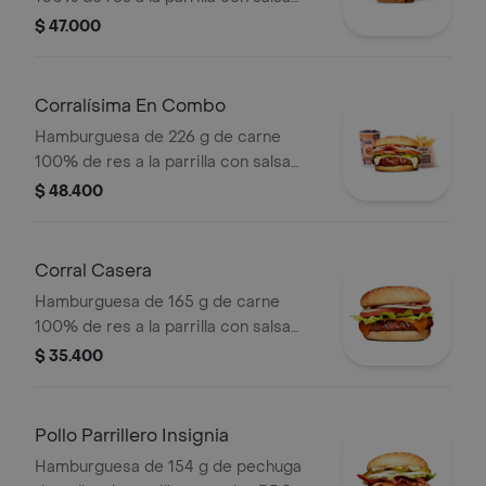
BBQ, tocineta, queso americano,
$ 47.000
pepinillos, lechuga, tomate, cebolla,
salsa blanca, salsa de tomate y
mostaza en pan papa + papas Corral
Corralísima En Combo
medianas + bebida PET
Hamburguesa de 226 g de carne
100% de res a la parrilla con salsa
bbq, queso mozzarella, tomate,
$ 48.400
cebolla, lechuga y salsas + papas
medianas (corral o cascos) + bebida
pet
Corral Casera
Hamburguesa de 165 g de carne
100% de res a la parrilla con salsa
bbq, queso americano, cebolla en
$ 35.400
rodajas, tomate en rodajas, lechuga y
salsas en pan ajonjolí
Pollo Parrillero Insignia
Hamburguesa de 154 g de pechuga