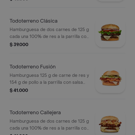
mozzarella, pepinillos, lechuga,
tomate, cebolla, salsa blanca, salsa de
tomate y mostaza en pan papa +
Todoterreno Clásica
papas Corral medianas + bebida PET
Hamburguesa de dos carnes de 125 g
cada una 100% de res a la parrilla con
salsa bbq, queso mozzarella, lechuga,
$ 39.000
tomate en rodajas, cebolla en rodajas
y salsas
Todoterreno Fusión
Hamburguesa 125 g de carne de res y
154 g de pollo a la parrilla con salsa
BBQ, tocineta, queso mozzarella,
$ 41.000
pepinillos, lechuga, cebolla y salsa
miel mostaza en pan papa
Todoterreno Callejera
Hamburguesa de dos carnes de 125 g
cada una 100% de res a la parrilla con