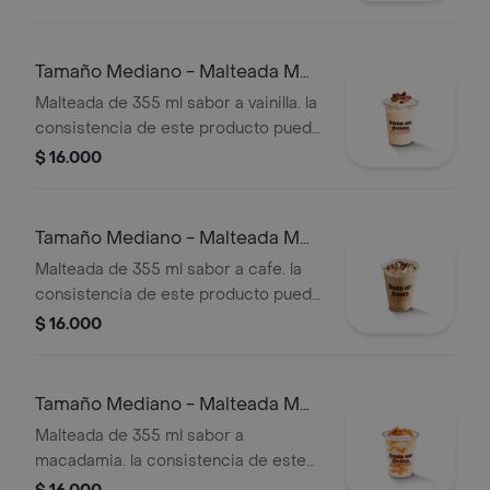
tiempo de entrega.
Tamaño Mediano - Malteada M
De Vainilla
Malteada de 355 ml sabor a vainilla. la
consistencia de este producto puede
variar debido al tiempo de entrega.
$ 16.000
Tamaño Mediano - Malteada M
De Café
Malteada de 355 ml sabor a cafe. la
consistencia de este producto puede
variar debido al tiempo de entrega
$ 16.000
Tamaño Mediano - Malteada M
De Macadamia
Malteada de 355 ml sabor a
macadamia. la consistencia de este
producto puede variar debido al