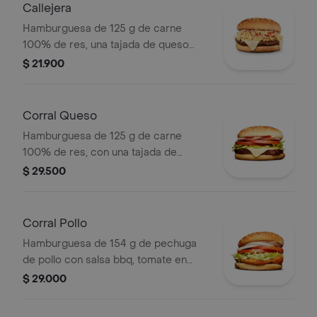
Callejera
Hamburguesa de 125 g de carne
100% de res, una tajada de queso
tipo mozzarella, papas callejera, salsa
$ 21.900
blanca, salsa de tomate y mostaza en
pan ajonjolí
Corral Queso
Hamburguesa de 125 g de carne
100% de res, con una tajada de
queso tipo mozzarella, tomate en
$ 29.500
rodajas, cebolla en rodajas, lechuga,
salsa blanca, salsa de tomate y
mostaza
Corral Pollo
Hamburguesa de 154 g de pechuga
de pollo con salsa bbq, tomate en
rodajas, cebolla en rodajas, lechuga y
$ 29.000
salsa blanca en pan ajonjolí