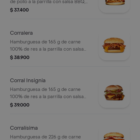
de pollo a la parrilla con salsa BBQ,
tocineta, una tajada de queso tipo
$ 37.400
mozzarella, pepinillos, cebolla en
rodajas, lechuga y miel mostaza en
pan papa
Corralera
Hamburguesa de 165 g de carne
100% de res a la parrilla con salsa
bbq, tocineta, una tajada de queso
$ 38.900
tipo americano, cebolla grillé y salsa
de tomate en pan ajonjolí
Corral Insignia
Hamburguesa de 165 g de carne
100% de res a la parrilla con salsa
BBQ, tocineta, queso americano,
$ 39.000
pepinillos, lechuga, tomate, cebolla,
salsa blanca, salsa de tomate y
mostaza en pan papa
Corralísima
Hamburguesa de 226 g de carne