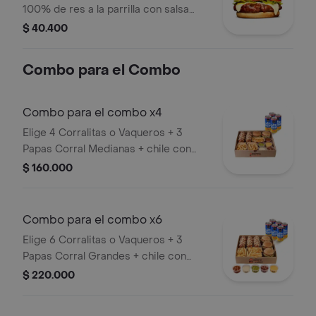
100% de res a la parrilla con salsa
bbq, queso mozzarella, tomate en
$ 40.400
rodajas, cebolla en rodajas, lechuga,
salsa blanca, salsa de tomate y
Combo para el Combo
mostaza
Combo para el combo x4
Elige 4 Corralitas o Vaqueros + 3
Papas Corral Medianas + chile con
carne, guacamole, queso cheddar,
$ 160.000
tocineta y suero + 4 bebidas (Refajo
Andina o Colombiana).
Combo para el combo x6
Elige 6 Corralitas o Vaqueros + 3
Papas Corral Grandes + chile con
carne, guacamole, queso cheddar,
$ 220.000
tocineta y suero + 6 bebidas (Refajo
Andina o Colombiana).