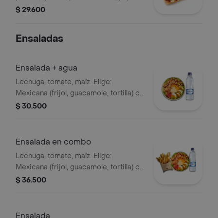
callejera, piña, salsa blanca y salsa de
$ 29.600
tomate en pan perro + bebida pet
Ensaladas
Ensalada + agua
Lechuga, tomate, maíz. Elige:
Mexicana (frijol, guacamole, tortilla) o
Campestre (quesos, huevo, pepinillos)
$ 30.500
+ aderezo y adiciona la proteína que
prefieras (puede tener trazas de
alimentos de origen animal) + agua
Ensalada en combo
Lechuga, tomate, maíz. Elige:
Mexicana (frijol, guacamole, tortilla) o
Campestre (quesos, huevo, pepinillos)
$ 36.500
+ aderezo y adiciona la proteína que
prefieras (puede tener trazas de
alimentos de origen animal) + papas
Ensalada