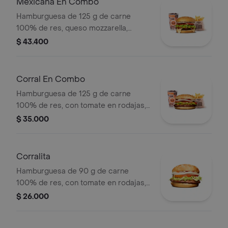
Mexicana En Combo
Hamburguesa de 125 g de carne
100% de res, queso mozzarella,
guacamole, fríjol refrito, tomate,
$ 43.400
cebolla, lechuga y salsa blanca +
papas medianas (corral o cascos) +
bebida pet
Corral En Combo
Hamburguesa de 125 g de carne
100% de res, con tomate en rodajas,
cebolla en rodajas, lechuga y salsas
$ 35.000
en pan ajonjolí + papas medianas
(corral o cascos) + bebida pet.
Corralita
Hamburguesa de 90 g de carne
100% de res, con tomate en rodajas,
cebolla en rodajas, lechuga, salsa
$ 26.000
blanca y salsa de tomate en pan
ajonjolí