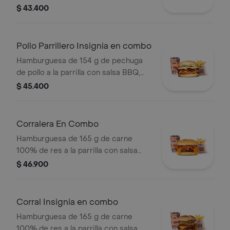
bbq, queso americano, cebolla,
$ 43.400
tomate, lechuga y salsas en pan
ajonjolí + papas medianas (corral o
cascos) + bebida
Pollo Parrillero Insignia en combo
Hamburguesa de 154 g de pechuga
de pollo a la parrilla con salsa BBQ,
tocineta, una tajada de queso tipo
$ 45.400
mozzarella, pepinillos, cebolla en
rodajas, lechuga y miel mostaza en
pan papa + papas medianas (Corral o
Corralera En Combo
cascos) + bebida PET
Hamburguesa de 165 g de carne
100% de res a la parrilla con salsa
bbq, tocineta, queso americano,
$ 46.900
cebolla grillé y salsa de tomate +
papas medianas (corral o cascos) +
bebida pet
Corral Insignia en combo
Hamburguesa de 165 g de carne
100% de res a la parrilla con salsa