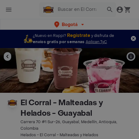
Bogotá
Regístrate
¿Nuevo en Rappi?
y disfruta de
envíos gratis por semanas
Aplican TyC
El Corral - Malteadas y
Helados - Guayabal
Carrera 70 #1 Sur-26, Guayabal, Medellín, Antioquia,
Colombia
Helados - El Corral - Malteadas y Helados