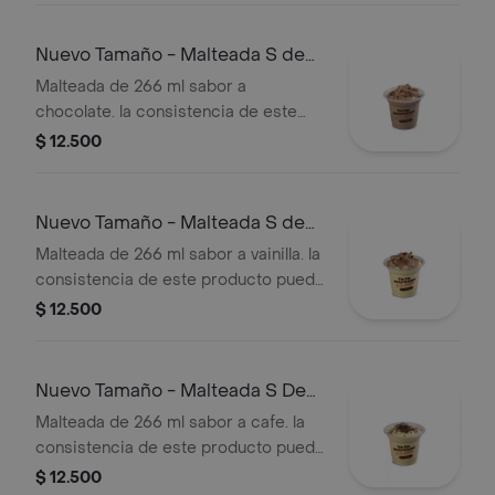
Nuevo Tamaño - Malteada S de
Chocolate
Malteada de 266 ml sabor a
chocolate. la consistencia de este
producto puede variar debido al
$ 12.500
tiempo de entrega.
Nuevo Tamaño - Malteada S de
Vainilla
Malteada de 266 ml sabor a vainilla. la
consistencia de este producto puede
variar debido al tiempo de entrega.
$ 12.500
Nuevo Tamaño - Malteada S De
Café
Malteada de 266 ml sabor a cafe. la
consistencia de este producto puede
variar debido al tiempo de entrega
$ 12.500