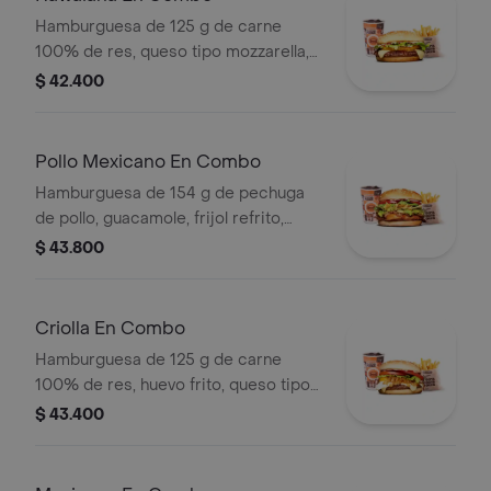
Hamburguesa de 125 g de carne
100% de res, queso tipo mozzarella,
piña, lechuga, salsa blanca y salsa de
$ 42.400
tomate en pan ajonjolí + papas
medianas (corral o cascos) + bebida
pet
Pollo Mexicano En Combo
Hamburguesa de 154 g de pechuga
de pollo, guacamole, frijol refrito,
tortillas de maíz, tomate, lechuga y
$ 43.800
salsa blanca + papas medianas (corral
o cascos) + bebida pet
Criolla En Combo
Hamburguesa de 125 g de carne
100% de res, huevo frito, queso tipo
mozzarella, cebolla grillé, tomate en
$ 43.400
rodajas, lechuga y salsas + papas
medianas (corral o cascos) + bebida
pet