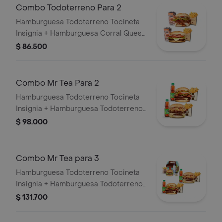
Combo Todoterreno Para 2
Hamburguesa Todoterreno Tocineta
Insignia + Hamburguesa Corral Queso
+ 2 papas grandes + 2 bebidas
$ 86.500
Combo Mr Tea Para 2
Hamburguesa Todoterreno Tocineta
Insignia + Hamburguesa Todoterreno
Callejera + 2 papas grandes + 2 Mr
$ 98.000
Tea sabor a limón
Combo Mr Tea para 3
Hamburguesa Todoterreno Tocineta
Insignia + Hamburguesa Todoterreno
Callejera + 2 papas grandes + 2 Mr
$ 131.700
Tea sabor a limón + Menú Corralito
Hamburguesa