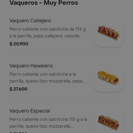
Vaqueros - Muy Perros
Vaquero Callejero
Perro caliente con salchicha de 115 g
a la parrilla, papa callejera, cebolla
picada, salsa blanca, salsa de tomate
$ 20.900
y mostaza en pan perro
Vaquero Hawaiano
Perro caliente con salchicha a la
parrilla, queso tipo mozzarella, papa
callejera, piña, salsa blanca y salsa de
$ 27.600
tomate en pan perro
Vaquero Especial
Perro caliente con salchicha 115 g a la
parrilla, queso tipo mozzarella,