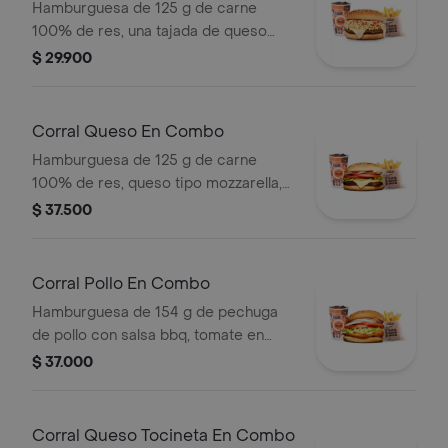
Hamburguesa de 125 g de carne
100% de res, una tajada de queso
tipo mozzarella, papas callejera, salsa
$ 29.900
blanca, salsa de tomate y mostaza en
pan ajonjolí + papas Corral medianas
+ bebida PET
Corral Queso En Combo
Hamburguesa de 125 g de carne
100% de res, queso tipo mozzarella,
tomate en rodajas, cebolla en rodajas,
$ 37.500
lechuga y salsas + papas medianas
(corral o cascos) + bebida pet
Corral Pollo En Combo
Hamburguesa de 154 g de pechuga
de pollo con salsa bbq, tomate en
rodajas, cebolla en rodajas, lechuga y
$ 37.000
salsa blanca + papas medianas (corral
o cascos) + bebida pet
Corral Queso Tocineta En Combo