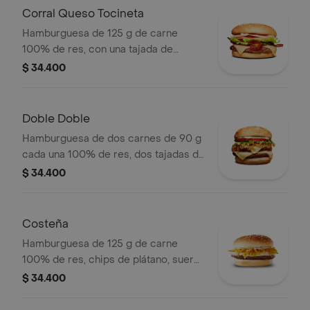
Corral Queso Tocineta
Hamburguesa de 125 g de carne
100% de res, con una tajada de
queso tipo mozzarella, tocineta,
$ 34.400
tomate en rodajas, cebolla en rodajas,
lechuga fresca y salsas en pan ajonjolí
Doble Doble
Hamburguesa de dos carnes de 90 g
cada una 100% de res, dos tajadas de
queso tipo mozzarella, cebolla grillé,
$ 34.400
tomate, lechuga y salsa blanca en pan
ajonjolí
Costeña
Hamburguesa de 125 g de carne
100% de res, chips de plátano, suero,
queso costeño rallado y salsa blanca
$ 34.400
en pan ajonjolí