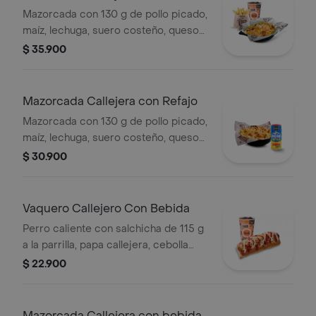
Mazorcada con 130 g de pollo picado,
maíz, lechuga, suero costeño, queso
costeño, salsa BBQ, salsa Corral,
$ 35.900
salsa piña y papa callejera. + papas
Corral medianas + bebida PET
Mazorcada Callejera con Refajo
Mazorcada con 130 g de pollo picado,
maíz, lechuga, suero costeño, queso
costeño, salsa BBQ, salsa Corral,
$ 30.900
salsa piña y papa callejera. + Refajo
en lata
Vaquero Callejero Con Bebida
Perro caliente con salchicha de 115 g
a la parrilla, papa callejera, cebolla
picada, salsa blanca, salsa de tomate
$ 22.900
y mostaza en pan perro + bebida PET
Mazorcada Callejera con bebida