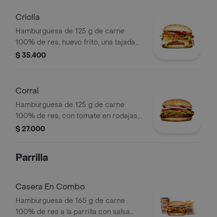
rodajas, lechuga y salsa blanca
Criolla
Hamburguesa de 125 g de carne
100% de res, huevo frito, una tajada
de queso tipo mozzarella, cebolla
$ 35.400
grillé, tomate en rodajas, lechuga,
salsa blanca y salsa de tomate
Corral
Hamburguesa de 125 g de carne
100% de res, con tomate en rodajas,
cebolla en rodajas, lechuga, salsa
$ 27.000
blanca, salsa de tomate y mostaza en
pan ajonjolí
Parrilla
Casera En Combo
Hamburguesa de 165 g de carne
100% de res a la parrilla con salsa