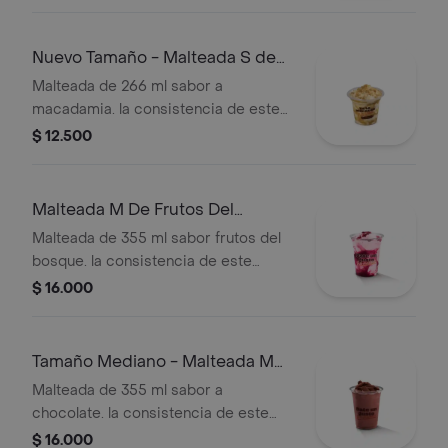
Nuevo Tamaño - Malteada S de
Macadamia
Malteada de 266 ml sabor a
macadamia. la consistencia de este
producto puede variar debido al
$ 12.500
tiempo de entrega.
Malteada M De Frutos Del
Bosque
Malteada de 355 ml sabor frutos del
bosque. la consistencia de este
producto puede variar debido al
$ 16.000
tiempo de entrega.
Tamaño Mediano - Malteada M
De Chocolate
Malteada de 355 ml sabor a
chocolate. la consistencia de este
producto puede variar debido al
$ 16.000