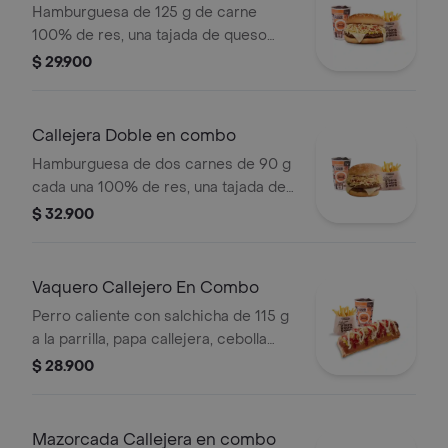
Hamburguesa de 125 g de carne
100% de res, una tajada de queso
tipo mozzarella, papas callejera, salsa
$ 29.900
blanca, salsa de tomate y mostaza en
pan ajonjolí + papas Corral medianas
+ bebida PET
Callejera Doble en combo
Hamburguesa de dos carnes de 90 g
cada una 100% de res, una tajada de
queso tipo mozzarella, papas
$ 32.900
callejera, salsa blanca, salsa de
tomate y mostaza en pan ajonjolí +
papas Corral medianas + bebida PET
Vaquero Callejero En Combo
Perro caliente con salchicha de 115 g
a la parrilla, papa callejera, cebolla
picada, salsa blanca, salsa de tomate
$ 28.900
y mostaza en pan perro + papas
medianas (Corral o cascos) + bebida
PET
Mazorcada Callejera en combo