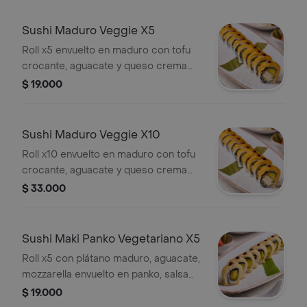
Sushi Maduro Veggie X5
Roll x5 envuelto en maduro con tofu
crocante, aguacate y queso crema
por dentro, bañado en salsa teriyaki.
$ 19.000
Sushi Maduro Veggie X10
Roll x10 envuelto en maduro con tofu
crocante, aguacate y queso crema
por dentro, bañado en salsa teriyaki.
$ 33.000
Sushi Maki Panko Vegetariano X5
Roll x5 con plátano maduro, aguacate,
mozzarella envuelto en panko, salsa
teriyaki.
$ 19.000