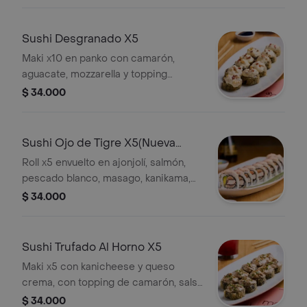
kanikama flambeada, terminado con
cebollin.
Sushi Desgranado X5
Maki x10 en panko con camarón,
aguacate, mozzarella y topping
flambeado de salsa de queso,
$ 34.000
tocineta, salsa de anguila y
parmesano.
Sushi Ojo de Tigre X5(Nueva
Receta)
Roll x5 envuelto en ajonjolí, salmón,
pescado blanco, masago, kanikama,
aguacate, salsa picante.
$ 34.000
Sushi Trufado Al Horno X5
Maki x5 con kanicheese y queso
crema, con topping de camarón, salsa
trufada y parmesano, terminado con
$ 34.000