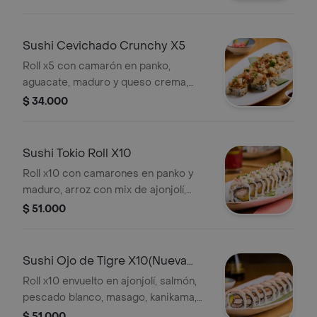
cebollín y ajonjolí mix.
Sushi Cevichado Crunchy X5
Roll x5 con camarón en panko,
aguacate, maduro y queso crema,
envuelto en ajonjolí mix, con topping
$ 34.000
de tocineta y salsa acevichada.
terminado con chicharrón crocante,
cilantro y masa filo crocante.
Sushi Tokio Roll X10
Roll x10 con camarones en panko y
maduro, arroz con mix de ajonjolí,
salsa de queso, anguila, parmesano y
$ 51.000
kanikama flambeada, terminado con
cebollin.
Sushi Ojo de Tigre X10(Nueva
Receta)
Roll x10 envuelto en ajonjolí, salmón,
pescado blanco, masago, kanikama,
aguacate, salsa picante.
$ 51.000