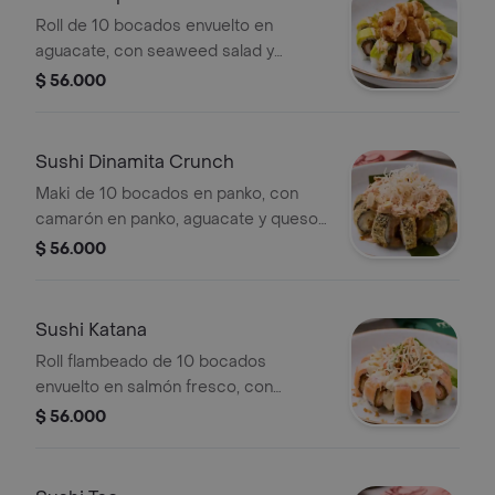
Thai.
Roll de 10 bocados envuelto en
aguacate, con seaweed salad y
kanikama en panko, bañado en spicy
$ 56.000
mayo y salsa de anguila, acompañado
de camarones en panko en salsa
dinamita.
Sushi Dinamita Crunch
Maki de 10 bocados en panko, con
camarón en panko, aguacate y queso
crema, con topping flambeado de
$ 56.000
anguila y kanikama, terminado con
salsa spicy mayo y almendras.
Sushi Katana
Roll flambeado de 10 bocados
envuelto en salmón fresco, con
kanikama en panko, queso mozzarella
$ 56.000
y maduro, bañado en salsa de queso,
terminado con parmesano y salsa de
anguila, acompañado de mix de