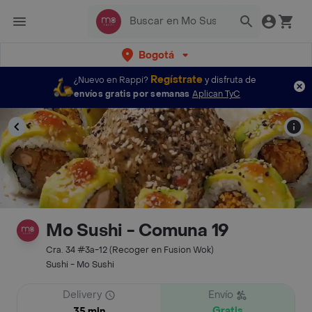
Bogotá
Regístrate
¿Nuevo en Rappi?
y disfruta de
envíos gratis por semanas
Aplican TyC
Mo Sushi - Comuna 19
Cra. 34 #3a-12 (Recoger en Fusion Wok)
Sushi - Mo Sushi
Delivery
Envío
Gratis
35 min