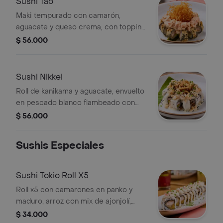
Sushi Tao
kanikama salad, seaweed salad y
Maki tempurado con camarón,
chispas de tempura.
aguacate y queso crema, con topping
de tartar de salmón, kanikama y queso
$ 56.000
parmesano en salsa hot mayo.
terminado en salsa de anguila y
zanahoria crocante.
Sushi Nikkei
Roll de kanikama y aguacate, envuelto
en pescado blanco flambeado con
aceite de oliva, topping de salsa
$ 56.000
acevichada con camarón y cilantro.
terminado con cebolla crocante.
Sushis Especiales
Sushi Tokio Roll X5
Roll x5 con camarones en panko y
maduro, arroz con mix de ajonjolí,
salsa de queso, anguila, parmesano y
$ 34.000