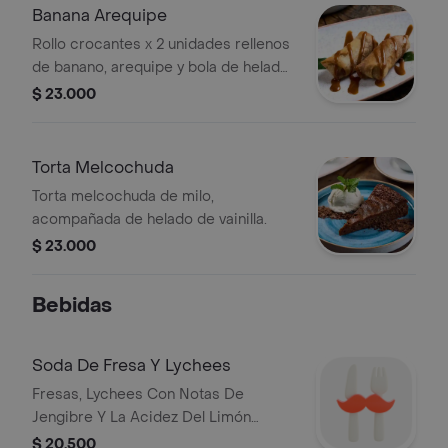
Banana Arequipe
Rollo crocantes x 2 unidades rellenos
de banano, arequipe y bola de helado
sabor a vainilla.
$ 23.000
Torta Melcochuda
Torta melcochuda de milo,
acompañada de helado de vainilla.
$ 23.000
Bebidas
Soda De Fresa Y Lychees
Fresas, Lychees Con Notas De
Jengibre Y La Acidez Del Limón
Aromatizado Con Hierbabuena.
$ 20.500