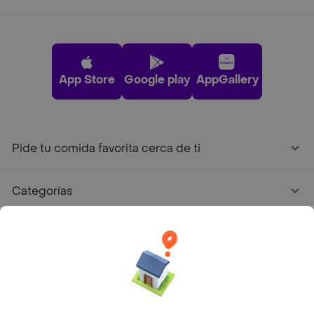
App Store
Google play
AppGallery
Pide tu comida favorita cerca de ti
Categorías
Únete a Rappi
Sobre Rappi