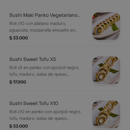
Sushi Maki Panko Vegetariano
X10
Roll x10 con plátano maduro,
aguacate, mozzarella envuelto en
panko, salsa teriyaki.
$ 33.000
Sushi Sweet Tofu X5
Roll x5 en panko con ajonjolí negro,
tofu, maduro, salsa de queso,
maracuyá.
$ 17.000
Sushi Sweet Tofu X10
Roll x10 en panko con ajonjolí negro,
tofu, maduro, salsa de queso,
maracuyá.
$ 33.000