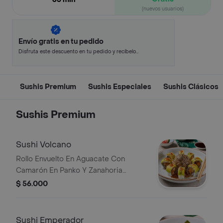
(nuevos usuarios)
Envío gratis en tu pedido
Disfruta este descuento en tu pedido y recíbelo
en minutos.
Sushis Premium
Sushis Especiales
Sushis Clásicos
Sushis Premium
Sushi Volcano
Rollo Envuelto En Aguacate Con
Camarón En Panko Y Zanahoria
Crispy, Con Topping De Kanikama Y
$ 56.000
Cebolla Crispy En Salsa Hotmayo,
Terminado Con Salsa Trufada
Flambeada, Ajonjolí Mix Y Salsa Chilli
Sushi Emperador