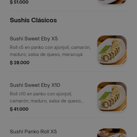
envuelto en ajonjolí mix, con topping
$ 51.000
de tocineta y salsa acevichada.
terminado con chicharrón crocante,
Sushis Clásicos
cilantro y masa filo crocante.
Sushi Sweet Eby X5
Roll x5 en panko con ajonjolí, camarón,
maduro, salsa de queso, maracuyá.
$ 28.000
Sushi Sweet Eby X10
Roll x10 en panko con ajonjolí,
camarón, maduro, salsa de queso,
maracuyá.
$ 41.000
Sushi Panko Roll X5