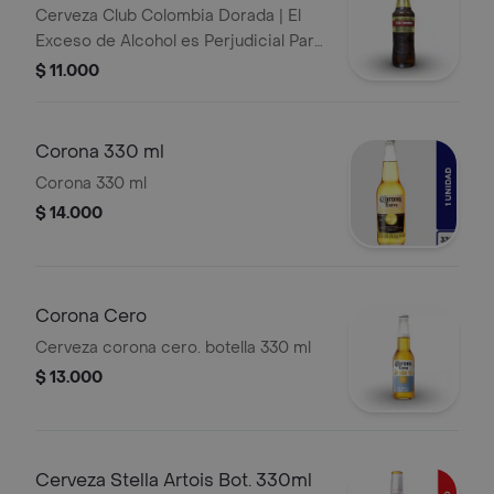
Cerveza Club Colombia Dorada | El
Exceso de Alcohol es Perjudicial Para
la Salud. Ley 30 de 1986. Prohíbase el
$ 11.000
Expendio de Bebidas Embriagantes a
Menores de Edad y Mujeres
Embarazadas. Ley 124 de 1994
Corona 330 ml
Corona 330 ml
$ 14.000
Corona Cero
Cerveza corona cero. botella 330 ml
$ 13.000
Cerveza Stella Artois Bot. 330ml