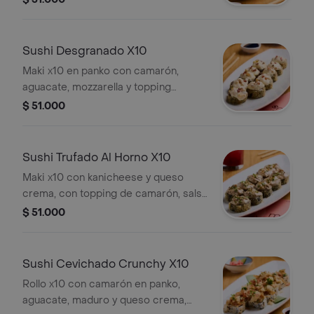
Sushi Desgranado X10
Maki x10 en panko con camarón,
aguacate, mozzarella y topping
flambeado de salsa de queso,
$ 51.000
tocineta, salsa de anguila y
parmesano.
Sushi Trufado Al Horno X10
Maki x10 con kanicheese y queso
crema, con topping de camarón, salsa
trufada y parmesano, terminado con
$ 51.000
cebollín y ajonjolí mix.
Sushi Cevichado Crunchy X10
Rollo x10 con camarón en panko,
aguacate, maduro y queso crema,