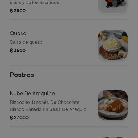
sushi y platos asiáticos.
$ 3500
Queso
Salsa de queso.
$ 3500
Postres
Nube De Arequipe
Bizcocho Japonés De Chocolate
Blanco Bañado En Salsa De Arequipe
Caliente Acompañado De Helado De
$ 27.000
Vainilla.