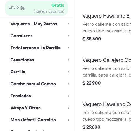
salsa blanca, salsa de 
Gratis
en pan perro
Envío
(nuevos usuarios)
Vaquero Hawaiano 
Vaqueros - Muy Perros
Perro caliente con salchi
queso tipo mozzarella, p
Corralazos
piña y salsas en pan pe
$ 35.600
medianas (corral o en c
Todoterreno a La Parrilla
pet
Vaquero Callejero C
Creaciones
Perro caliente con salch
Parrilla
parrilla, papa callejera,
salsa blanca, salsa de 
$ 22.900
Combo para el Combo
en pan perro + bebida 
Ensaladas
Vaquero Hawaiano C
Wraps Y Otros
Perro caliente con salchi
queso tipo mozzarella, p
Menu Infantil Corralito
piña, salsa blanca y sal
$ 29.600