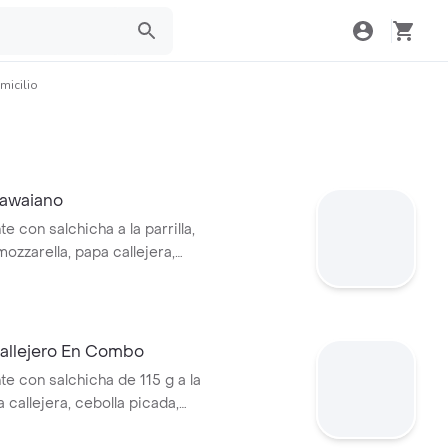
micilio
awaiano
te con salchicha a la parrilla,
ozzarella, papa callejera,
blanca y salsa de tomate en
allejero En Combo
te con salchicha de 115 g a la
pa callejera, cebolla picada,
a, salsa de tomate y mostaza