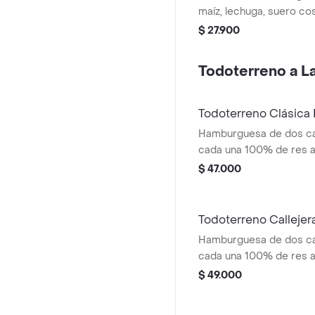
maíz, lechuga, suero co
costeño, salsa BBQ, sals
$ 27.900
piña y papa callejera.
Todoterreno a La 
Todoterreno Clásic
Hamburguesa de dos ca
cada una 100% de res a 
salsa bbq, queso mozzar
$ 47.000
tomate, cebolla y salsa
medianas (corral o casc
Todoterreno Calleje
Hamburguesa de dos ca
cada una 100% de res a 
salsa bbq, tocineta, que
$ 49.000
papas callejera y salsas
medianas(corral o casc