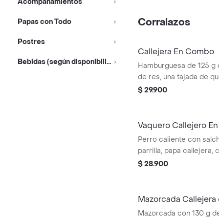
Acompañamientos
pan perro + bebida pet
Corralazos
Papas con Todo
Postres
Callejera En Combo
Bebidas (según disponibilidad)
Hamburguesa de 125 g
de res, una tajada de q
mozzarella, papas callej
$ 29.900
salsa de tomate y mosta
+ papas Corral mediana
Vaquero Callejero E
Perro caliente con salch
parrilla, papa callejera,
salsa blanca, salsa de 
$ 28.900
en pan perro + papas m
cascos) + bebida PET
Mazorcada Callejera 
Mazorcada con 130 g de