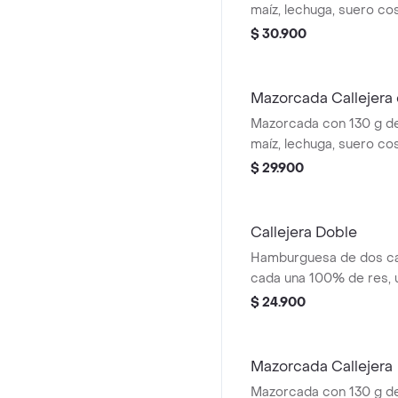
maíz, lechuga, suero co
costeño, salsa BBQ, sals
$ 30.900
piña y papa callejera. + 
Mazorcada Callejera
Mazorcada con 130 g de
maíz, lechuga, suero co
costeño, salsa BBQ, sals
$ 29.900
piña y papa callejera. +
Callejera Doble
Hamburguesa de dos ca
cada una 100% de res, 
queso tipo mozzarella, p
$ 24.900
salsa blanca, salsa de 
en pan ajonjolí
Mazorcada Callejera
Mazorcada con 130 g de