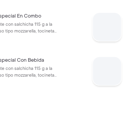
o + papas medianas (Corral o
ebida PET
special En Combo
te con salchicha 115 g a la
eso tipo mozzarella, tocineta
 callejera, cebolla picada,
a, salsa de tomate y mostaza
o + papas medianas (Corral o
+ bebida PET
special Con Bebida
te con salchicha 115 g a la
eso tipo mozzarella, tocineta
 callejera, cebolla picada,
a, salsa de tomate y mostaza
o + bebida PET