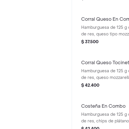
tomate + papas mediana
cascos) + bebida pet
Corral Queso En Co
Hamburguesa de 125 g
de res, queso tipo mozz
rodajas, cebolla en roda
$ 37.500
salsas + papas medianas
cascos) + bebida pet
Corral Queso Tocin
Hamburguesa de 125 g
de res, queso mozzarella
tomate en rodajas, cebo
$ 42.400
lechuga fresca y salsa
(corral o cascos) + beb
Costeña En Combo
Hamburguesa de 125 g
de res, chips de plátan
costeño rallado y salsa
$ 42.400