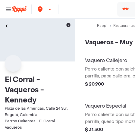
Rappi
Restaurantes
Vaqueros - Muy 
Vaquero Callejero
Perro caliente con salch
parrilla, papa callejera,
El Corral -
salsa blanca, salsa de 
$ 20.900
Vaqueros -
en pan perro
Kennedy
Vaquero Especial
Plaza de las Américas, Calle 24 Sur,
Perro caliente con salch
Bogotá, Colombia
Perros Calientes - El Corral -
parrilla, queso tipo mozz
Vaqueros
picada, papa callejera, 
$ 31.300