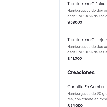
Todoterreno Clásica
Hamburguesa de dos ca
cada una 100% de res a 
salsa bbq, queso mozzar
$ 39.000
tomate en rodajas, cebo
salsas
Todoterreno Callejer
Hamburguesa de dos ca
cada una 100% de res a 
salsa bbq, tocineta, que
$ 41.000
papas callejera, salsa b
mostaza en pan ajonjolí
Creaciones
Corralita En Combo
Hamburguesa de 90 g 
res, con tomate en roda
rodajas, lechuga, salsa 
$ 34.000