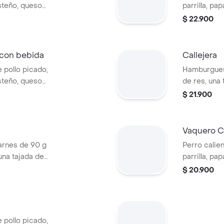
steño, queso
parrilla, pa
a Corral, salsa
salsa blanc
$ 22.900
Refajo en lata
en pan perr
 con bebida
Callejera
 pollo picado,
Hamburgues
steño, queso
de res, una
a Corral, salsa
mozzarella, 
$ 21.900
 bebida PET
salsa de to
Vaquero Ca
rnes de 90 g
Perro calien
una tajada de
parrilla, pa
apas callejera,
salsa blanc
$ 20.900
tomate y mostaza
en pan perr
 pollo picado,