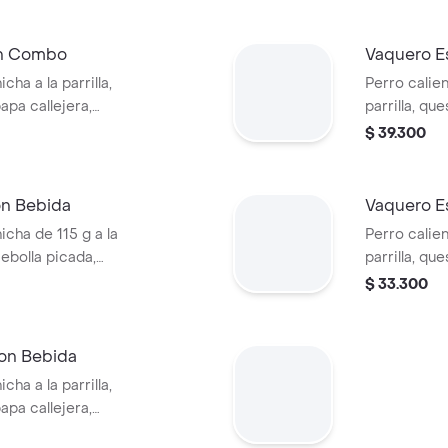
tomate y mostaza
en pan perr
cascos) + b
En Combo
Vaquero E
cha a la parrilla,
Perro calien
apa callejera,
parrilla, qu
rro + papas
picada, papa
$ 39.300
ascos) + bebida
salsa blanc
en pan perr
en cascos) 
on Bebida
Vaquero E
icha de 115 g a la
Perro calien
 cebolla picada,
parrilla, qu
tomate y mostaza
picada, papa
$ 33.300
PET
salsa blanc
en pan perr
on Bebida
cha a la parrilla,
apa callejera,
sa de tomate en