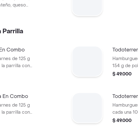
steño, queso
a Corral, salsa
Parrilla
a En Combo
Todoterre
rnes de 125 g
Hamburguesa
la parrilla con
154 g de pol
ella, lechuga,
tocineta, qu
$ 49.000
s + papas
lechuga, ce
os) + bebida
pan papa + 
cascos) + b
ra En Combo
Todoterre
rnes de 125 g
Hamburgues
la parrilla con
cada una 10
so mozzarella,
salsa BBQ, 
$ 49.000
 + papas
pepinillos, 
os) + bebida
blanca, sal