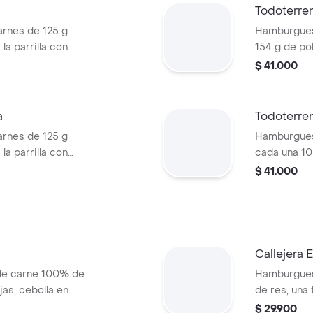
papa + papa
Todoterre
PET
rnes de 125 g
Hamburguesa
la parrilla con
154 g de pol
ella, lechuga,
tocineta, qu
$ 41.000
lla en rodajas y
lechuga, ce
pan papa
a
Todoterren
rnes de 125 g
Hamburgues
la parrilla con
cada una 10
so mozzarella,
salsa BBQ, 
$ 41.000
lanca, salsa bbq y
pepinillos, 
blanca, sal
papa
Callejera
de carne 100% de
Hamburgues
jas, cebolla en
de res, una
blanca y salsa de
mozzarella, 
$ 29.900