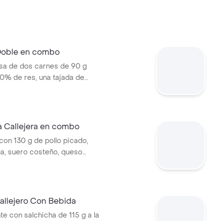
 Doble en combo
a de dos carnes de 90 g
0% de res, una tajada de
ozzarella, papas callejera,
a, salsa de tomate y mostaza
jolí + papas Corral medianas +
 Callejera en combo
on 130 g de pollo picado,
ga, suero costeño, queso
sa BBQ, salsa Corral, salsa
callejera. + papas Corral
 bebida PET
allejero Con Bebida
te con salchicha de 115 g a la