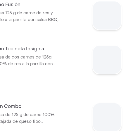
s Corral medianas + bebida
no Fusión
 125 g de carne de res y
lo a la parrilla con salsa BBQ,
eso mozzarella, pepinillos,
bolla y salsa miel mostaza en
o Tocineta Insignia
a de dos carnes de 125g
0% de res a la parrilla con
tocineta, queso mozzarella,
lechuga, tomate, cebolla, salsa
sa de tomate y mostaza en pan
 En Combo
a de 125 g de carne 100%
 tajada de queso tipo
papas callejera, salsa blanca,