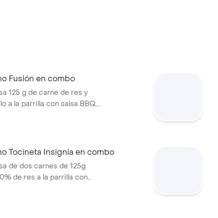
no Fusión en combo
 125 g de carne de res y
lo a la parrilla con salsa BBQ,
eso mozzarella, pepinillos,
bolla y salsa miel mostaza en
papas medianas (Corral o
ebida PET
no Tocineta Insignia en combo
a de dos carnes de 125g
0% de res a la parrilla con
tocineta, queso mozzarella,
lechuga, tomate, cebolla, salsa
sa de tomate y mostaza en pan