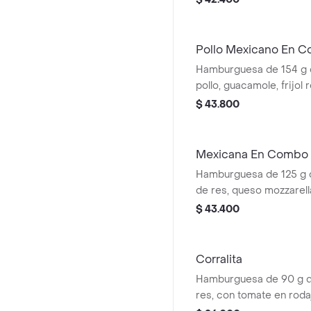
ajonjolí + papas mediana
cascos) + bebida pet
Pollo Mexicano En 
Hamburguesa de 154 g 
pollo, guacamole, frijol re
maíz, tomate, lechuga y 
$ 43.800
papas medianas (corral
bebida pet
Mexicana En Combo
Hamburguesa de 125 g
de res, queso mozzarell
fríjol refrito, tomate, ce
$ 43.400
salsa blanca + papas me
cascos) + bebida pet
Corralita
Hamburguesa de 90 g 
res, con tomate en roda