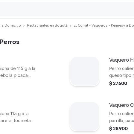
 a Domicilio
Restaurantes en Bogotá
El Corral - Vaqueros - Kennedy a Do
Perros
Vaquero H
icha de 115 g a la
Perro calien
 cebolla picada,
queso tipo m
tomate y mostaza
piña, salsa 
$ 27.600
pan perro
Vaquero C
icha 115 g a la
Perro calien
arella, tocineta
parrilla, pa
cebolla picada,
salsa blanc
$ 28.900