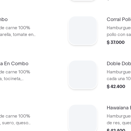
s (corral o
salsa de to
+ papas Cor
mbo
Corral Po
 de carne 100%
Hamburgues
arella, tomate en
pollo con sa
jas, lechuga y
cebolla en r
$ 37.000
 (corral o
+ papas med
bebida pet
eta En Combo
Doble Do
 de carne 100%
Hamburgues
, tocineta,
cada una 10
lla en rodajas,
queso tipo m
$ 42.400
s + papas medianas
tomate, lec
ida
ajonjolí + p
cascos) + b
Hawaiana
 de carne 100%
Hamburgues
o, suero, queso
de res, ques
 blanca en pan
lechuga, sa
$ 42.400