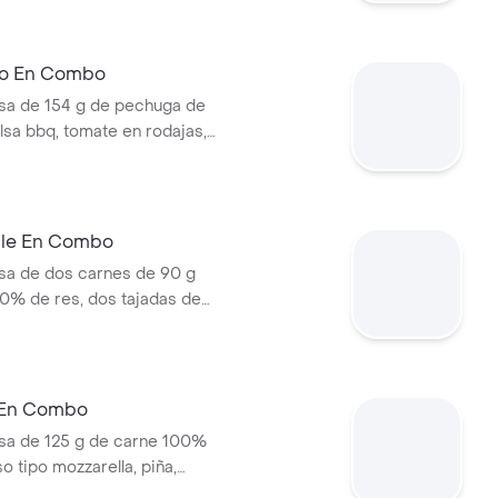
mate y mostaza en pan ajonjolí
ral medianas + bebida PET
llo En Combo
a de 154 g de pechuga de
lsa bbq, tomate en rodajas,
odajas, lechuga y salsa blanca
ianas (corral o cascos) +
ble En Combo
a de dos carnes de 90 g
0% de res, dos tajadas de
ozzarella, cebolla grillé,
huga y salsa blanca en pan
apas medianas (Corral o
ebida PET
 En Combo
a de 125 g de carne 100%
o tipo mozzarella, piña,
lsa blanca y salsa de tomate