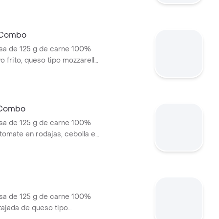
olí + papas medianas (corral o
ebida pet
n Combo
a de 125 g de carne 100%
o frito, queso tipo mozzarella,
lé, tomate en rodajas, lechuga
papas medianas (corral o
ebida pet
 Combo
a de 125 g de carne 100%
 tomate en rodajas, cebolla en
huga y salsas en pan ajonjolí +
nas (corral o cascos) +
a de 125 g de carne 100%
 tajada de queso tipo