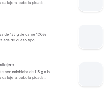
pa callejera, cebolla picada,
a, salsa de tomate y mostaza
o + bebida PET
a de 125 g de carne 100%
 tajada de queso tipo
papas callejera, salsa blanca,
mate y mostaza en pan ajonjolí
llejero
te con salchicha de 115 g a la
pa callejera, cebolla picada,
a, salsa de tomate y mostaza
o