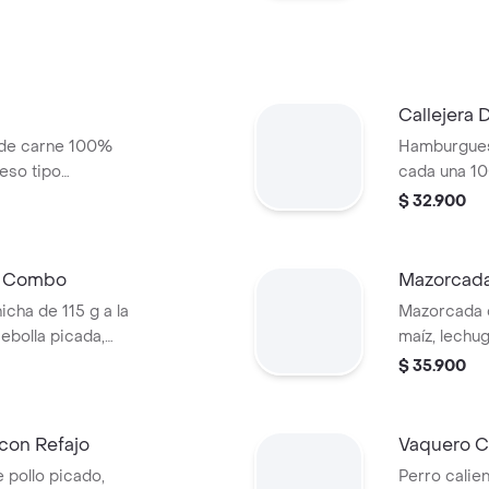
Callejera
 de carne 100%
Hamburgues
ueso tipo
cada una 10
era, salsa blanca,
queso tipo m
$ 32.900
za en pan ajonjolí
salsa blanc
s + bebida PET
en pan ajon
bebida PET
n Combo
Mazorcada
icha de 115 g a la
Mazorcada c
 cebolla picada,
maíz, lechu
tomate y mostaza
costeño, sal
$ 35.900
edianas (Corral o
piña y papa 
medianas +
con Refajo
Vaquero C
 pollo picado,
Perro calien