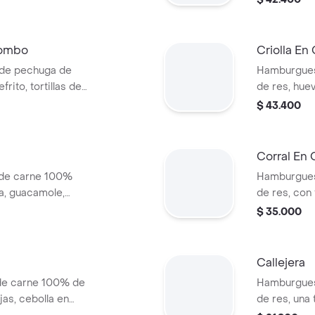
s (corral o
en pan ajonj
cascos) + b
Combo
Criolla E
de pechuga de
Hamburgues
frito, tortillas de
de res, huev
salsa blanca +
cebolla gril
$ 43.400
 o cascos) +
y salsas + 
cascos) + b
Corral En
 de carne 100%
Hamburgues
a, guacamole,
de res, con
bolla, lechuga y
rodajas, lec
$ 35.000
dianas (corral o
papas media
bebida pet.
Callejera
de carne 100% de
Hamburgues
jas, cebolla en
de res, una