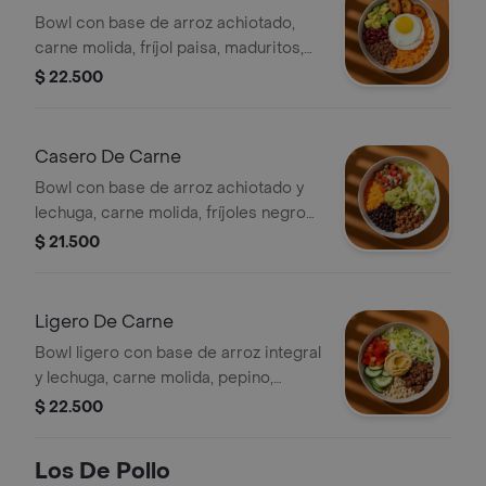
Bowl con base de arroz achiotado,
carne molida, fríjol paisa, maduritos,
aguacate y huevo frito.
$ 22.500
Casero De Carne
Bowl con base de arroz achiotado y
lechuga, carne molida, fríjoles negros,
pico de gallo y guacamole.
$ 21.500
Ligero De Carne
Bowl ligero con base de arroz integral
y lechuga, carne molida, pepino,
tomate, hummus de pimenton y
$ 22.500
cilantro.
Los De Pollo