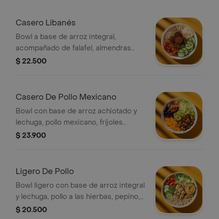
Casero Libanés
Bowl a base de arroz integral,
acompañado de falafel, almendras
fileteadas, tomate chonto, pepino,
$ 22.500
hummus y perejil.
Casero De Pollo Mexicano
Bowl con base de arroz achiotado y
lechuga, pollo mexicano, fríjoles
negros, pico de gallo y guacamole.
$ 23.900
*Producto ligeramente picante
Ligero De Pollo
Bowl ligero con base de arroz integral
y lechuga, pollo a las hierbas, pepino,
tomate, hummus de pimenton y
$ 20.500