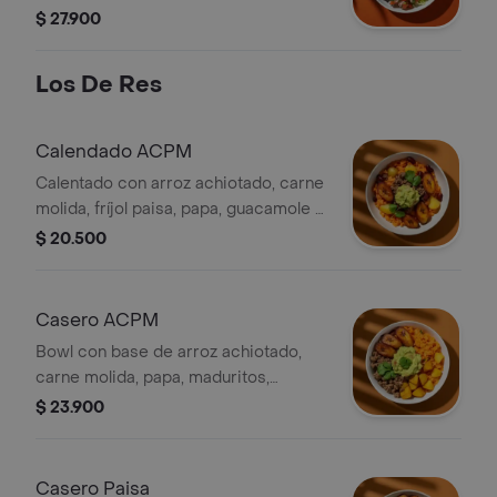
negros, pico de gallo y guacamole.
$ 27.900
Los De Res
Calendado ACPM
Calentado con arroz achiotado, carne
molida, fríjol paisa, papa, guacamole y
cilantro (todo viene revuelto).
$ 20.500
Casero ACPM
Bowl con base de arroz achiotado,
carne molida, papa, maduritos,
guacamole y cilantro.
$ 23.900
Casero Paisa