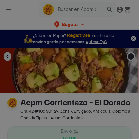
Bogotá
Regístrate
¿Nuevo en Rappi?
y disfruta de
envíos gratis por semanas
Aplican TyC
Acpm Corrientazo - El Dorado
Cra. 42 #40c Sur-29, Zona 7, Envigado, Antioquia, Colombia
Comida Típica - Acpm Corrientazo
Envío
Gratis