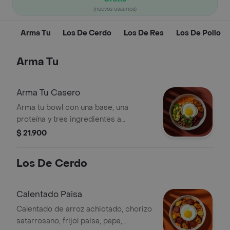
(nuevos usuarios)
Arma Tu
Los De Cerdo
Los De Res
Los De Pollo
Arma Tu
Arma Tu Casero
Arma tu bowl con una base, una
proteína y tres ingredientes a
elección.
$ 21.900
Los De Cerdo
Calentado Paisa
Calentado de arroz achiotado, chorizo
satarrosano, frijol paisa, papa,