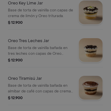
Oreo Key Lime Jar
Base de torta de vainilla con capas de
crema de limón y Oreo triturada.
$ 12.900
Oreo Tres Leches Jar
Base de torta de vainilla bañada en
tres leches con capas de Oreo
triturada.
$ 12.900
Oreo Tiramisú Jar
Base de torta de vainilla bañada en
almíbar de café con capas de crema
de tiramisú y Oreo.
$ 12.900