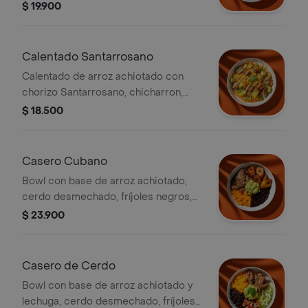
maduritos, huevo frito y hogao (todo
$ 19.900
viene revuelto).
Calentado Santarrosano
Calentado de arroz achiotado con
chorizo Santarrosano, chicharron,
salsa verde, agacate, papa, madurito y
$ 18.500
un toque de cilantro.
Casero Cubano
Bowl con base de arroz achiotado,
cerdo desmechado, fríjoles negros,
maduritos y guacamole.
$ 23.900
Casero de Cerdo
Bowl con base de arroz achiotado y
lechuga, cerdo desmechado, fríjoles