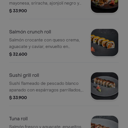
mayonesa, sriracha, ajonjolí negro y
cebollin.
$ 33.900
Salmón crunch roll
Salmón crocante con queso crema,
aguacate y caviar, envuelto en
tamago. Tamaño a elección.
$ 32.600
Sushi grill roll
Sushi flameado de pescado blanco
apanado con espárragos parrillados,
queso crema, envueltos en salmón
$ 33.900
ahumado y chimichurri oriental.
Tamaño a elección.
Tuna roll
Salmón fresco y aguacate, envueltos