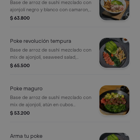
Base de arroz de sushi mezclado con
ajonjolí negro y blanco con camaron,
calamar y atún a la parrilla, bañados en
$ 63.800
salsa sasha de la casa y finas lonjas
de nori.
Poke revolución tempura
Base de arroz de sushi mezclado con
mix de ajonjolí, seaweed salad,
salmón fresco, verduras tempura,
$ 65.500
caviar y aguacate.
Poke maguro
Base de arroz de sushi mezclado con
mix de ajonjolí, atún en cubos
bañados en salsa sriracha y un toque
$ 53.200
de sesámo, aguacate, seaweed salad,
cebollín y gari.
Arma tu poke