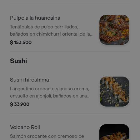
Pulpo a la huancaina
Tentáculos de pulpo parrillados,
bañados en chimichurri oriental de la
casa, sobre salsa huancaína, papas en
$ 153.500
casco, tocineta crocante, cilantro y
queso parmesano rallado.
Sushi
Sushi hiroshima
Langostino crocante y queso crema,
envuelto en ajonjolí, bañados en una
salsa cremosa de kani, caviar y
$ 33.900
anguila flameada finalizado con
tempura crocante. Tamaño a elección.
Volcano Roll
Salmón crocante con cremoso de