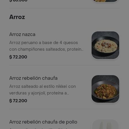
$ 63.300
con chips de yuca.
Arroz
Arroz nazca
Arroz peruano a base de 4 quesos
con champiñones salteados, proteína
a elección.
$ 72.200
Arroz rebelión chaufa
Arroz salteado al estilo nikkei con
verduras y ajonjolí, proteína a
elección.
$ 72.200
Arroz rebelión chaufa de pollo