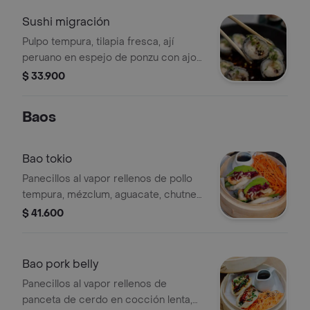
Sushi migración
Pulpo tempura, tilapia fresca, ají
peruano en espejo de ponzu con ajo
tatemado. Tamaño a elección.
$ 33.900
Baos
Bao tokio
Panecillos al vapor rellenos de pollo
tempura, mézclum, aguacate, chutney
de repollo morado, mayonesa
$ 41.600
japonesa, salsa bbq.
Bao pork belly
Panecillos al vapor rellenos de
panceta de cerdo en cocción lenta,