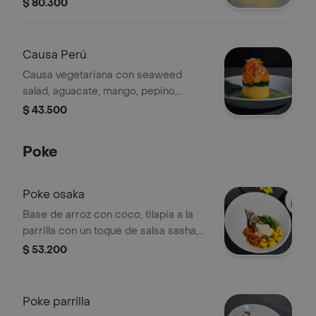
chimichurri oriental de la casa y
$ 80.300
aguacate.
Causa Perú
Causa vegetariana con seaweed
salad, aguacate, mango, pepino,
zanahoria sobre un espejo de pesto.
$ 43.500
Poke
Poke osaka
Base de arroz con coco, tilapia a la
parrilla con un toque de salsa sasha,
zanahoria crocante, edamames al
$ 53.200
vapor y mango.
Poke parrilla