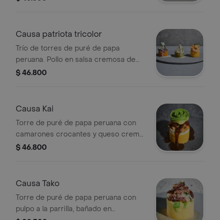
Causa patriota tricolor
Trío de torres de puré de papa
peruana. Pollo en salsa cremosa de
mayonesa y leche de tigre, con un
$ 46.800
toque de cebolla. Pulpo a la parrilla
con chimichurri oriental. Camarones
tempura bañados en salsa spicy con
Causa Kai
caviar y un toque de cilantro.
Torre de puré de papa peruana con
camarones crocantes y queso crema,
bañados en salsa de anguila, aguacate
$ 46.800
y un toque de ajonjolí.
Causa Tako
Torre de puré de papa peruana con
pulpo a la parrilla, bañado en