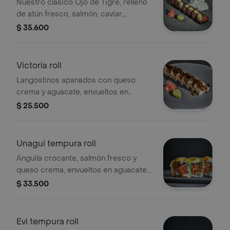
Nuestro clásico Ojo de Tigre, relleno
de atún fresco, salmón, caviar,
aguacate y kanikama, acompañado de
$ 35.600
arroz de sushi. Tamaño a elección.
Victoria roll
Langostinos apanados con queso
crema y aguacate, envueltos en
ajonjolí, bañados en salsa de anguila y
$ 25.500
puerros acaramelados. Tamaño a
elección.
Unagui tempura roll
Anguila crocante, salmón fresco y
queso crema, envueltos en aguacate,
bañados en salsa de anguila y
$ 33.500
mayonesa japonesa. Tamaño a
elección.
Evi tempura roll