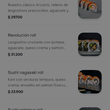
Nuestro clásico Arcoíris, relleno de
langostinos precocidos, aguacate y
kani, envuelto en salmón fresco, atún,
$ 29.700
pescado blanco y caviar. Tamaño a
elección.
Revolución roll
Langostino crocante con lychees,
aguacate, queso crema y salmón
fresco, envuelto en anguila. Tamaño a
$ 31.200
elección.
Sushi nagasaki roll
Kani con verduras tempura, queso
crema, envuelto en salmón fresco,
mayonesa japonesa, ajonjolí negro y
$ 33.900
caviar. Tamaño a elección.
Sushi octopus roll