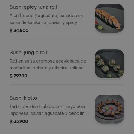
Sushi spicy tuna roll
Atún fresco y aguacate, bañados en
salsa de kanikama, caviar y spicy
mayo. Tamaño a elección.
$ 34.800
Sushi jungle roll
Roll en salsa cremosa acevichada de
maduritos, cebolla y cilantro, relleno
de camarones crocantes, salmón
$ 29.700
fresco, queso crema y zanahoria
crocante. Tamaño a elección.
Sushi kiotto
Tartar de atún trufado con mayonesa
japonesa, caviar, aguacate y cebollín,
con un toque de aceite de sésamo.
$ 33.900
Tamaño a elección.