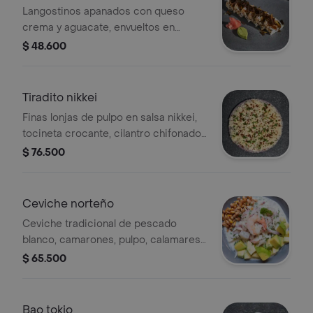
Langostinos apanados con queso
crema y aguacate, envueltos en
ajonjolí, bañados en salsa de anguila y
$ 48.600
puerros acaramelados.
Tiradito nikkei
Finas lonjas de pulpo en salsa nikkei,
tocineta crocante, cilantro chifonado
y parmesano.
$ 76.500
Ceviche norteño
Ceviche tradicional de pescado
blanco, camarones, pulpo, calamares
y langostino, marinados en leche de
$ 65.500
tigre o ají amarillo a su elección, mix
de ceb.
Bao tokio