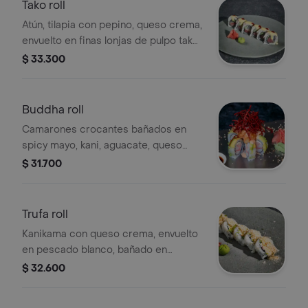
Tako roll
Atún, tilapia con pepino, queso crema,
envuelto en finas lonjas de pulpo tako,
bañado en nuestra mayo wasabi y
$ 33.300
puntos de sriracha. Tamaño a
elección.
Buddha roll
Camarones crocantes bañados en
spicy mayo, kani, aguacate, queso
crema y remolacha crocante. Picante.
$ 31.700
Tamaño a elección.
Trufa roll
Kanikama con queso crema, envuelto
en pescado blanco, bañado en
mayonesa japonesa trufada, tempura
$ 32.600
crocante y ralladura de limón. Tamaño
a elección.