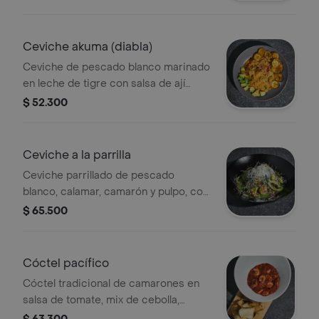
tigre.
Ceviche akuma (diabla)
Ceviche de pescado blanco marinado
en leche de tigre con salsa de ají
peruano, mix de cebolla y cilantro.
$ 52.300
Acompañado con aguacate y chips
de plátano.
Ceviche a la parrilla
Ceviche parrillado de pescado
blanco, calamar, camarón y pulpo, con
mix de cebolla, bañados en leche de
$ 65.500
tigre y pesto, tocineta crocante y
parmesano rallado.
Cóctel pacífico
Cóctel tradicional de camarones en
salsa de tomate, mix de cebolla,
cilantro y zumo de limón; acompañado