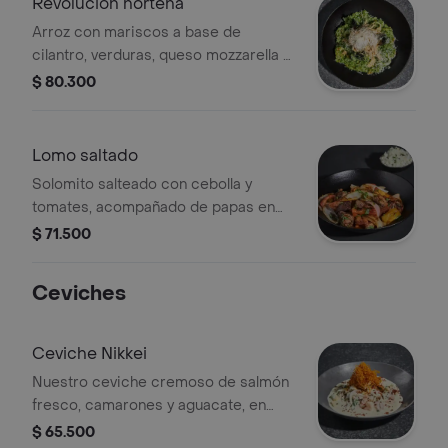
Revolución norteña
Arroz con mariscos a base de
cilantro, verduras, queso mozzarella y
queso parmesano, acompañado de
$ 80.300
sarsa criolla.
Lomo saltado
Solomito salteado con cebolla y
tomates, acompañado de papas en
casco y arroz, pídelo también con
$ 71.500
huevo frito.
Ceviches
Ceviche Nikkei
Nuestro ceviche cremoso de salmón
fresco, camarones y aguacate, en
salsa nikkei marinados en leche de
$ 65.500