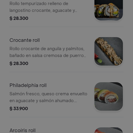
Rollo tempurizado relleno de
langostino crocante, aguacate y
queso crema, bañado con mayonesa
$ 28.300
japonesa, caviar y salsa de anguila.
Tamaño a elección.
Crocante roll
Rollo crocante de anguila y palmitos,
bañado en salsa cremosa de puerros,
kani, queso crema y salsa teriyaki.
$ 28.300
Tamaño a elección.
Philadelphia roll
Salmón fresco, queso crema envuelto
en aguacate y salmón ahumado.
Tamaño a elección.
$ 33.900
Arcoíris roll