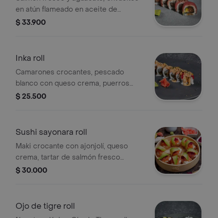
en atún flameado en aceite de
sésamo y hondashi. Tamaño a
$ 33.900
elección.
Inka roll
Camarones crocantes, pescado
blanco con queso crema, puerros
acaramelados, envueltos en palmito
$ 25.500
de cangrejo; bañados en spicy mayo,
julianas de ají peruano y un toque de
hondashi. Tamaño a elección.
Sushi sayonara roll
Maki crocante con ajonjolí, queso
crema, tartar de salmón fresco
especiado con un toque de gari,
$ 30.000
chutney de repollo morado y lonjas de
aguacate.(10 a 12 rollos)
Ojo de tigre roll