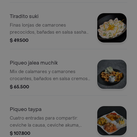
Tiradito suki
Finas lonjas de camarones
precocidos, bañadas en salsa sasha
acevichada, tocineta crocante,
$ 49.500
cilantro y lonjas de ají peruano.
Piqueo jalea muchik
Mix de calamares y camarones
crocantes, bañados en salsa cremosa
de leche de tigre, aguacate, queso
$ 65.500
crema, mix de cebolla y cilantro;
acompañados con chips de plátano y
vinagreta de cilantro.
Piqueo taypa
Cuatro entradas para compartir:
ceviche la causa, ceviche akuma,
tiradito bandera y causa parumetto.
$ 107.800