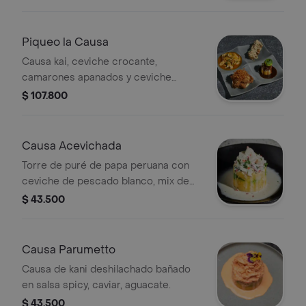
Piqueo la Causa
Causa kai, ceviche crocante,
camarones apanados y ceviche
libertador. 4 entradas
$ 107.800
Causa Acevichada
Torre de puré de papa peruana con
ceviche de pescado blanco, mix de
cebolla, toque de ají dulce y cilantro,
$ 43.500
bañada en salsa acevichada y un
toque de mayonesa japonesa.
Causa Parumetto
Causa de kani deshilachado bañado
en salsa spicy, caviar, aguacate.
$ 43.500