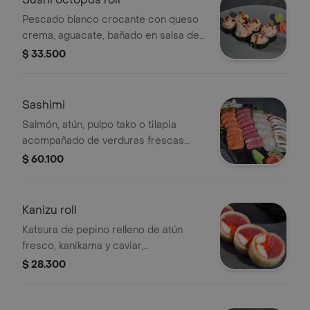
Pescado blanco crocante con queso
crema, aguacate, bañado en salsa de
pulpo, caviar, mayonesa japonesa, con
$ 33.500
un toque de teriyaki y ajonjolí negro.
Tamaño a elección.
Sashimi
Salmón, atún, pulpo tako o tilapia
acompañado de verduras frescas
chifonadas.
$ 60.100
Kanizu roll
Katsura de pepino relleno de atún
fresco, kanikama y caviar,
acompañado de salsa ponzu. Tamaño
$ 28.300
a elección.