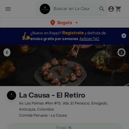
Bogotá
Regístrate
¿Nuevo en Rappi?
y disfruta de
envíos gratis por semanas
Aplican TyC
La Causa - El Retiro
Av. Las Palmas #km #15, Vda. El Penasco, Envigado,
Antioquia, Colombia
Comida Peruana - La Causa
Envío