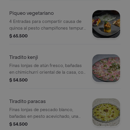
Piqueo vegetariano
4 Entradas para compartir causa de
quinoa al pesto champiñones tempura
en salsa spicy, coliflor parrillado a las
$ 65.500
finas hierbas, carpaccio de pepino en
leche de tigre y medio sushi wakame.
Tiradito kenji
Finas lonjas de atún fresco, bañadas
en chimichurri oriental de la casa, con
apio y espárragos parrillados.
$ 54.500
Tiradito paracas
Finas lonjas de pescado blanco,
bañadas en pesto acevichado, una
capa delgada de parmesano rallado y
$ 54.500
alcaparras.