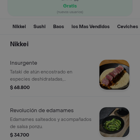
Gratis
(nuevos usuarios)
Nikkei
Sushi
Baos
los Mas Vendidos
Ceviches
Nikkei
Insurgente
Tataki de atún encostrado en
especies deshidratadas,
acompañado de quínoa cremosa,
$ 68.800
zanahoria y puerros crocantes.
Revolución de edamames
Edamames salteados y acompañados
de salsa ponzu.
$ 34.700