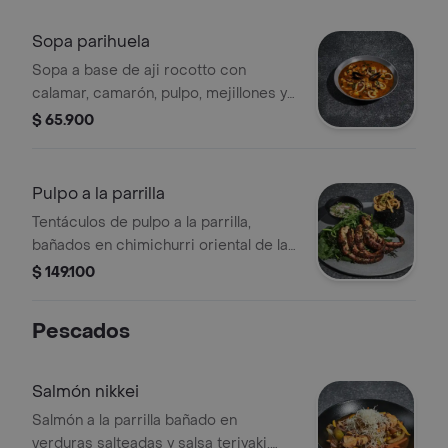
casco y arroz blanco a las finas
hierbas.
Sopa parihuela
Sopa a base de aji rocotto con
calamar, camarón, pulpo, mejillones y
pescado blanco.
$ 65.900
Pulpo a la parrilla
Tentáculos de pulpo a la parrilla,
bañados en chimichurri oriental de la
casa, sobre una capa de mézclum,
$ 149.100
acompañados con guarnición a tu
elección: papas en casco, arroz tinta
Pescados
negra o vegetales salteados.
Salmón nikkei
Salmón a la parrilla bañado en
verduras salteadas y salsa teriyaki,