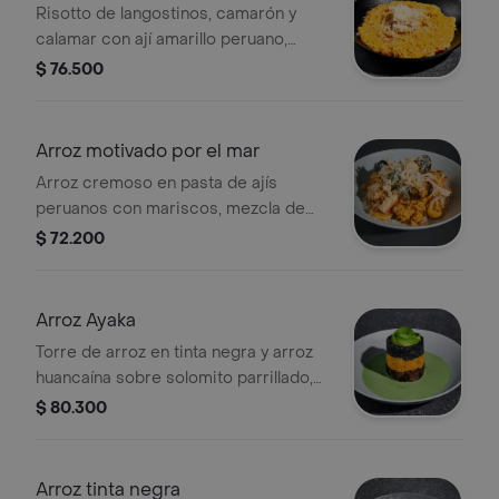
Risotto de langostinos, camarón y
calamar con ají amarillo peruano,
cubos de mango, mezcla de quesos
$ 76.500
rallados y toque de eneldo.
Arroz motivado por el mar
Arroz cremoso en pasta de ajís
peruanos con mariscos, mezcla de
quesos rallados y vegetales al estilo
$ 72.200
peruano, acompañado en sarsa
criolla.
Arroz Ayaka
Torre de arroz en tinta negra y arroz
huancaína sobre solomito parrillado,
mezcla de quesos rallados y aguacate
$ 80.300
sobre un espejo de cilantro.
Arroz tinta negra