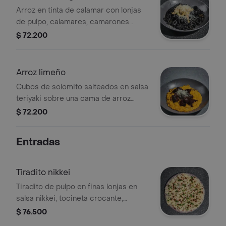
Arroz en tinta de calamar con lonjas
de pulpo, calamares, camarones
crocantes, mezcla de quesos rallados
$ 72.200
y champiñones, acompañado de
sarsa criolla.
Arroz limeño
Cubos de solomito salteados en salsa
teriyaki sobre una cama de arroz
cremoso, zucchini, calabacin,
$ 72.200
champiñones y mezcla de quesos
rallados con una base de pasta de ají
Entradas
amarillo o rocotto a tu elección.
(dulce)
Tiradito nikkei
Tiradito de pulpo en finas lonjas en
salsa nikkei, tocineta crocante,
cilantro, parmesano.
$ 76.500