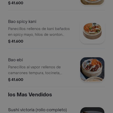
en salsa oriental de ostras y panela,
$ 41.600
mézclum, queso crema al coco,
almendras tostadas crocantes y
cebollín.
Bao spicy kani
Panecillos rellenos de kani bañados
en spicy mayo, hilos de wonton
crocante, remolacha crocante y
$ 41.600
mézclum.
Bao ebi
Panecillos al vapor rellenos de
camarones tempura, tocineta,
mézclum, salsa de anguila y mayonesa
$ 41.600
japonesa.
los Mas Vendidos
Sushi victoria (rollo completo)