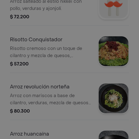
Arroz salteado al estilo nikkei con
pollo, verduras y ajonjolí.
$ 72.200
Risotto Conquistador
Risotto cremoso con un toque de
cilantro y mezcla de quesos,
acompañado de pollo a la parrilla en
$ 57.200
salsa sasha y un toque de ají dulce
salteado con remolacha.
Arroz revolución norteña
Arroz con mariscos a base de
cilantro, verduras, mezcla de quesos
rallados, acompañado de sarsa criolla.
$ 80.300
Arroz huancaína