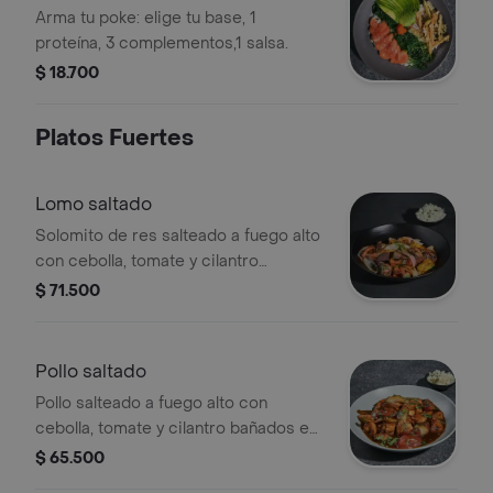
Arma tu poke: elige tu base, 1
proteína, 3 complementos,1 salsa.
$ 18.700
Platos Fuertes
Lomo saltado
Solomito de res salteado a fuego alto
con cebolla, tomate y cilantro
bañados en una salsa nikkei a base de
$ 71.500
soya, vino y ajís peruanos, servido
sobre papas en casco y arroz blanco
a las finas hierbas.
Pollo saltado
Pollo salteado a fuego alto con
cebolla, tomate y cilantro bañados en
una salsa nikkei a base de soya, vino y
$ 65.500
ajis peruanos, servido sobre papas en