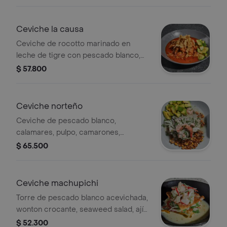
tigre, mix de cebolla, tocineta y
zanahoria crocante.
Ceviche la causa
Ceviche de rocotto marinado en
leche de tigre con pescado blanco,
calamares, pulpo, camarones y
$ 57.800
langostino, mix de cebolla, cilantro;
acompañado con hilos de wonton
crocante y aguacate.
Ceviche norteño
Ceviche de pescado blanco,
calamares, pulpo, camarones,
langostino en leche de tigre, cebolla,
$ 65.500
cilantro, aguacate, maíz chulpi.
Ceviche machupichi
Torre de pescado blanco acevichada,
wonton crocante, seaweed salad, ají
dulce, mex de cebollas en leche de
$ 52.300