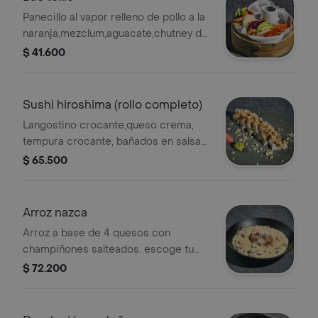
Panecillo al vapor relleno de pollo a la
naranja,mezclum,aguacate,chutney de
repollo, mayonesa japonesa y salsa
$ 41.600
bbq.
Sushi hiroshima (rollo completo)
Langostino crocante,queso crema,
tempura crocante, bañados en salsa
de kani y anguila flameada.
$ 65.500
Arroz nazca
Arroz a base de 4 quesos con
champiñones salteados. escoge tu
proteína camarones, pollo o solomillo
$ 72.200
en salsa teriyaki.