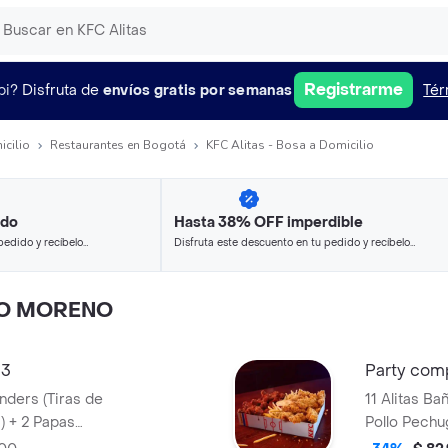
Registrarme
pi?
Disfruta de
envíos gratis por semanas
Tér
icilio
Restaurantes en Bogotá
KFC Alitas - Bosa a Domicilio
ido
Hasta 38% OFF imperdible
pedido y recíbelo
Disfruta este descuento en tu pedido y recíbelo
en minutos.
O MORENO
 3
Party com
11 Alitas Ba
) + 2 Papas
Pollo Pechu
 de Salsa 100g
Pequeñas + 1 Balde de Salsa 100g + 1