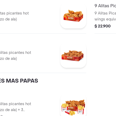
9 Alitas P
itas picantes hot
9 Alitas Pic
zo de ala)
wings equiva
$ 22.900
alitas picantes hot
zo de ala)
ES MAS PAPAS
alitas picantes hot
zo de ala) + 3