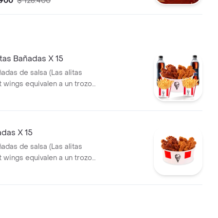
.900
$ 126.400
 lts
tas Bañadas X 15
ñadas de salsa (Las alitas
t wings equivalen a un trozo
 Papa Pequeña + 2 Gaseosa Pet
adas X 15
ñadas de salsa (Las alitas
t wings equivalen a un trozo