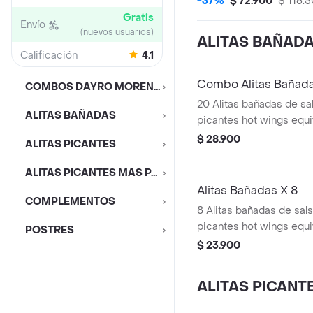
-37%
$ 72.900
$ 116.
Gratis
Envío
(nuevos usuarios)
ALITAS BAÑAD
Calificación
4.1
Combo Alitas Bañada
COMBOS DAYRO MORENO
20 Alitas bañadas de sal
ALITAS BAÑADAS
picantes hot wings equi
de ala) + 3 Papa Pequeñ
$ 28.900
ALITAS PICANTES
lts
ALITAS PICANTES MAS PAPAS
Alitas Bañadas X 8
COMPLEMENTOS
8 Alitas bañadas de sals
picantes hot wings equi
POSTRES
de ala)
$ 23.900
ALITAS PICANT