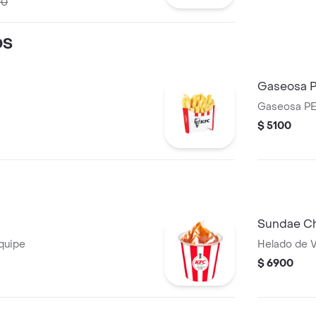
00
OS
Gaseosa 
Gaseosa PE
$ 5100
Sundae Ch
equipe
Helado de V
$ 6900