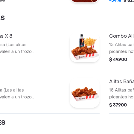
500
-34%
$ 82
Gaseosa 1,5
AS
s X 8
Combo Ali
sa (Las alitas
15 Alitas ba
valen a un trozo
picantes ho
a + 1 Gaseosa 1,5
de ala) + 2
$ 49.900
Alitas Bañ
a (Las alitas
15 Alitas ba
valen a un trozo
picantes ho
de ala)
$ 37.900
ES