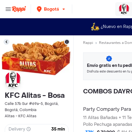
Bogotá
¿Nuevo en Rap
Rappi
Restaurantes a Dom
Envío gratis en tu ped
Disfruta este descuento en tu 
en minutos.
COMBOS DAYR
KFC Alitas - Bosa
Calle 57b Sur #69a-5, Bogotá,
Party Comparty Para
Bogotá, Colombia
Alitas - KFC Alitas
11 Alitas Bañadas + 11 Tenders (Tiras de
Pollo Pechuga apanadas
Delivery
35 min
Pequeñas + 1 Balde