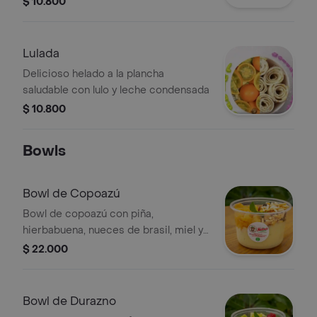
$ 10.800
Lulada
Delicioso helado a la plancha
saludable con lulo y leche condensada
$ 10.800
Bowls
Bowl de Copoazú
Bowl de copoazú con piña,
hierbabuena, nueces de brasil, miel y
granola.
$ 22.000
Bowl de Durazno