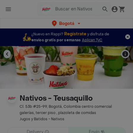
Bogotá
Regístrate
¿Nuevo en Rappi?
y disfruta de
envíos gratis por semanas
Aplican TyC
Nativos - Teusaquillo
Cl. 53b #25-99, Bogotá, Colombia centro comercial
galerías, tercer piso , plazoleta de comidas
Jugos y Batidos - Nativos
Delivery
Envío