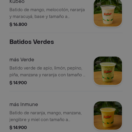
Kubeo
Batido de mango, melocotón, naranja
y maracuyá, base y tamaño a
elección..
$ 16.800
Batidos Verdes
más Verde
Batido verde de apio, limón, pepino,
piña, manzana y naranja con tamaño a
elección..
$ 14.900
más Inmune
Batido de naranja, mango, manzana,
jengibre y miel con tamaño a
elección..
$ 14.900