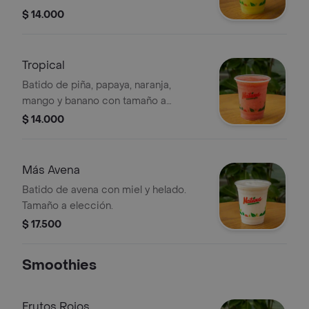
$ 14.000
Tropical
Batido de piña, papaya, naranja,
mango y banano con tamaño a
elección..
$ 14.000
Más Avena
Batido de avena con miel y helado.
Tamaño a elección.
$ 17.500
Smoothies
Frutos Rojos