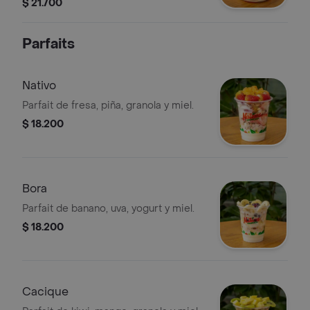
manzana + helado + base a eleccion
$ 21.700
Parfaits
Nativo
Parfait de fresa, piña, granola y miel.
$ 18.200
Bora
Parfait de banano, uva, yogurt y miel.
$ 18.200
Cacique