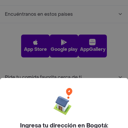
Encuéntranos en estos países
App Store
Google play
AppGallery
Pide tu comida favorita cerca de ti
Categorías
Únete a Rappi
Ingresa tu dirección en Bogotá: