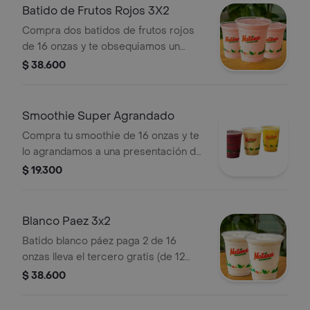
Batido de Frutos Rojos 3X2
Compra dos batidos de frutos rojos
de 16 onzas y te obsequiamos un
batido de 12 onzas.
$ 38.600
Smoothie Super Agrandado
Compra tu smoothie de 16 onzas y te
lo agrandamos a una presentación de
22 onzas.
$ 19.300
Blanco Paez 3x2
Batido blanco páez paga 2 de 16
onzas lleva el tercero gratis (de 12
onzas).
$ 38.600