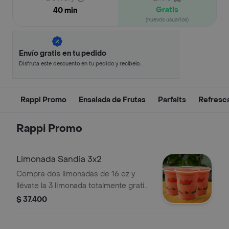
Gratis
40 min
(nuevos usuarios)
Envío gratis en tu pedido
Disfruta este descuento en tu pedido y recíbelo
en minutos.
Rappi Promo
Ensalada de Frutas
Parfaits
Refresc
Rappi Promo
Limonada Sandia 3x2
Compra dos limonadas de 16 oz y
llévate la 3 limonada totalmente gratis,
en presentación de 12 oz.
$ 37.400