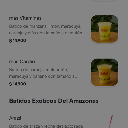
más Vitaminas
Batido de manzana, limón, maracuyá,
naranja y piña con tamaño a elección..
$ 14.900
más Cardio
Batido de naranja, melocotón,
maracuyá y banano con tamaño a
elección..
$ 14.900
Batidos Exóticos Del Amazonas
Arazá
Batido de arazá y leche deslactosada