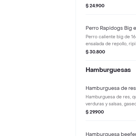
guacamole y salsas, a
$ 24.900
papas y bebida a elecció
Perro Rapidogs Big
Perro caliente big de 1
ensalada de repollo, rip
queso y tocineta, aco
$ 30.800
y bebida a elección. (ho
Hamburguesas
Hamburguesa de re
Hamburguesa de res, q
verduras y salsas, gase
acompañamiento a elec
$ 29.900
Hamburguesa beefe