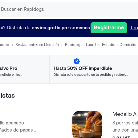
Registrarme
pi?
Disfruta de
envíos gratis por semanas
Tér
icilio
Restaurantes en Medellín
Rapidogs - Laureles-Estadio a Domicilio
sivo Pro
Hasta 50% OFF imperdible
neficio en los
Disfruta este descuento en tu pedido y recíbelo
.
en minutos.
istas
Medallo Al
ollo apanado
3 perros cal
ñados de papas a
uno con una 
 ahumada especial
Classic car