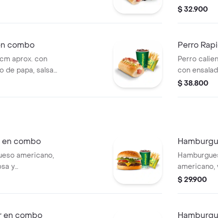
compañado de
salsas, aco
$ 32.900
n. (hot dog).
elección. (h
 en combo
Perro Rap
6cm aprox. con
Perro calie
io de papa, salsas,
con ensalada
mpañado de papas
salsas, que
$ 38.800
t dog).
papas y bebi
s en combo
Hamburgue
ueso americano,
Hamburgues
osa y
americano, 
ción.
acompañami
$ 29.900
r en combo
Hamburgu