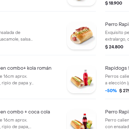
te.
guacamole, 
$ 18.900
mostaza y p
Perro Rap
nsalada de
Exquisito p
guacamole, salsa
extralargo, 
ostaza y piña,
de papa, gu
$ 24.800
co rayado y
mayonesa, m
queso blanc
 en combo+ kola román
Rapidogs S
de 16cm aprox.
Perros cali
 ripio de papa y
a elección (
papas y kola
papa y salsa
-50%
$ 27
 en combo + coca cola
Perro Rap
de 16cm aprox.
Perro calie
 ripio de papa,
con ensalada