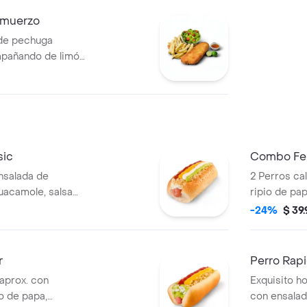
lmuerzo
e de pechuga
pañando de limón
s papas fritas
a verde
sa en julianas,
os en mitades
sic
Combo Fer
nsalada de
2 Perros ca
guacamole, salsa
ripio de pa
ostaza y piña.
una Monumen
-24%
$ 39
francesas c
mayonesa, t
americano f
r
Perro Rap
cebollín, t
aprox. con
Exquisito h
trozos de ce
o de papa,
con ensalada