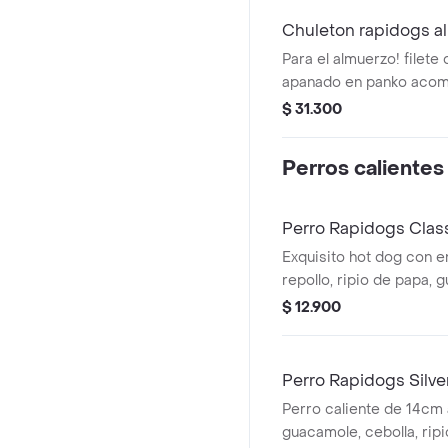
Chuleton rapidogs a
Para el almuerzo! filet
apanado en panko acom
y miel, las inconfundible
$ 31.300
rapidogs y una ensalad
compuesta de lechuga li
Perros calientes
tomates cherrys cortad
con vinagreta.
Perro Rapidogs Clas
Exquisito hot dog con e
repollo, ripio de papa, 
de tomate, mayonesa, m
$ 12.900
Perro Rapidogs Silve
Perro caliente de 14cm 
guacamole, cebolla, ripi