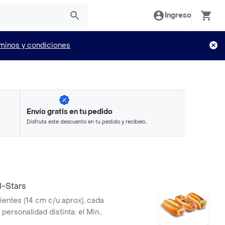
Ingreso
minos y condiciones
Envío gratis en tu pedido
Disfruta este descuento en tu pedido y recíbelo
en minutos.
l-Stars
ientes (14 cm c/u aprox), cada
personalidad distinta: el Mini
gado de ingredientes frescos,