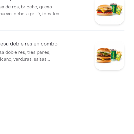
a de res, brioche, queso
uevo, cebolla grillé, tomates
 gaseosa y acompañamiento a
sa doble res en combo
 doble res, tres panes,
cano, verduras, salsas,
acompañamiento a elección.