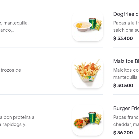
Dogfries 
, mantequilla,
Papas a la 
lanco,
salchicha 
francesas y
a elección.
$ 33.400
Maizitos 
 trozos de
Maicitos co
mantequilla,
ripio, sals
$ 30.500
papas y gas
Burger Fri
na con proteína a
Papas franc
a rapidogs y
cheddar, ma
de papas y
res, queso 
$ 36.200
lechuga, ceb