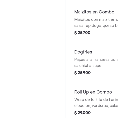
Maizitos en Combo
Maicitos con maíz tierno
salsa rapidogs, queso b
acompañado con papas 
$ 25.700
gaseosa a elección.
Dogfries
Papas a la francesa con
salchicha super.
$ 25.900
Roll Up en Combo
Wrap de tortilla de hari
elección, verduras, sals
pimienta, acompañado 
$ 29.000
gaseosa a elección.