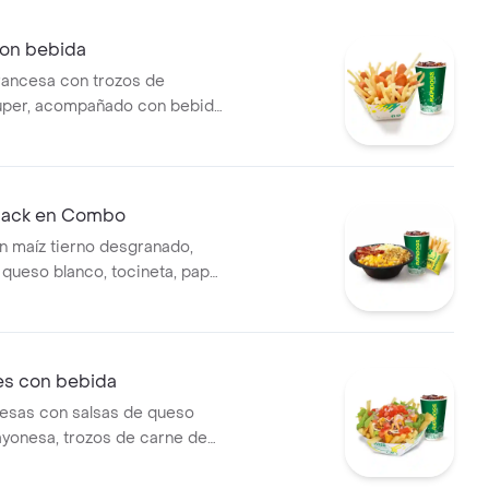
con bebida
francesa con trozos de
super, acompañado con bebida
Black en Combo
n maíz tierno desgranado,
 queso blanco, tocineta, papa
a rapidogs. acompañado con
eosa a elección.
es con bebida
esas con salsas de queso
yonesa, trozos de carne de
americano fundido, julianas de
ollín, trozos de tomate