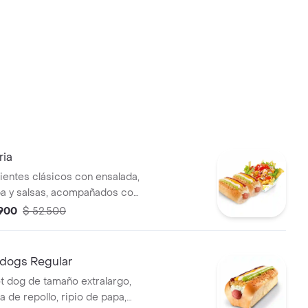
ia
lientes clásicos con ensalada,
pa y salsas, acompañados con
tal Burger fries: Papas
.900
$ 52.500
on salsas de queso cheddar,
rozos de carne de res, queso
undido, julianas de lechuga,
idogs Regular
rozos de tomate maduro y
ot dog de tamaño extralargo,
bollas.
 de repollo, ripio de papa,