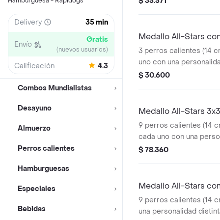
$ 35.571
Hamburguesa - Rapidogs
para dipear y acompaña
Delivery
35 min
Medallo All-Stars co
Gratis
Envío
(nuevos usuarios)
3 perros calientes (14 c
uno con una personalidad
Calificación
4.3
Classic cargado de ingr
$ 30.600
con ensalada de repollo,
Combos Mundialistas
salsas, el Silver con gu
salsas, y el Puerrito co
Desayuno
Medallo All-Stars 3x
caramelizado y salsa h
9 perros calientes (14 c
Almuerzo
con papas 125g
cada uno con una persona
Mini Classic cargado d
Perros calientes
$ 78.360
frescos, con ensalada de
Hamburguesas
papa y salsas, el Silver
cebolla y salsas, y el P
Medallo All-Stars c
Especiales
caramelizado premium y 
9 perros calientes (14 c
Bebidas
una personalidad distint