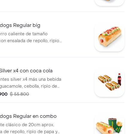
salsa de tomate, mayonesa,
iña.
idogs Regular big
erro caliente de tamaño
con ensalada de repollo, ripio
acamole, salsa de tomate,
ostaza y piña, además con
o rayado y tocineta.
ilver x4 con coca cola
entes silver x4 más una bebida
guacamole, cebolla, ripio de
s).
.900
$ 55.800
idogs Regular en combo
nte clásico de 20cm aprox.
 de repollo, ripio de papa y