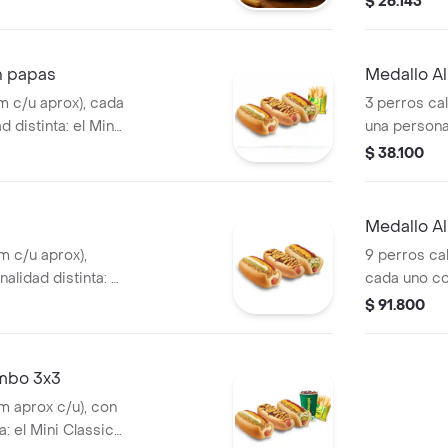
$ 26.143
r cada bocado.
con ensalada
salsas, el S
salsas, y el
n papas
Medallo A
caramelizad
m c/u aprox), cada
3 perros cal
 distinta: el Mini
una personal
edientes frescos,
con ingredi
$ 38.100
 ripio de papa y
de repollo, 
acamole, cebolla y
con guacamol
n puerro
Puerrito co
3
Medallo Al
ot. Acompañado
hot. Acomp
m c/u aprox),
9 perros cal
gaseosa 25
lidad distinta: el
cada uno con
e ingredientes
Mini Classi
$ 91.800
 repollo, ripio de
frescos, con
 con guacamole,
papa y salsa
uerrito con puerro
cebolla y sa
ombo 3x3
salsa hot.
caramelizad
m aprox c/u), con
con 3 papas
a: el Mini Classic