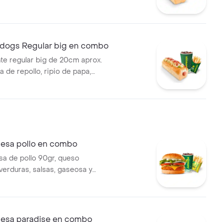
mpañado de papas y bebida a
ot dog).
idogs Regular big en combo
nte regular big de 20cm aprox.
 de repollo, ripio de papa,
so y tocineta, acompañado de
da a elección. (hot dog).
sa pollo en combo
a de pollo 90gr, queso
verduras, salsas, gaseosa y
ento a elección.
esa paradise en combo