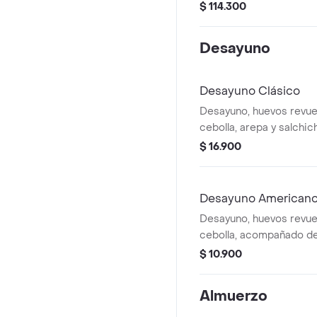
con ingredientes fresco
$ 114.300
de repollo, ripio de papa
con guacamole, cebolla y
Desayuno
Puerrito con puerro car
hot. Acompañado con 3 
gaseosas 250ml
Desayuno Clásico
Desayuno, huevos revue
cebolla, arepa y sal
$ 16.900
Desayuno American
Desayuno, huevos revue
cebolla, acompañado de
con queso.
$ 10.900
Almuerzo