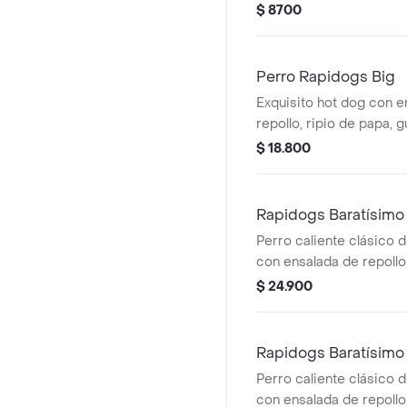
mostaza y salsa de toma
$ 8700
Perro Rapidogs Big
Exquisito hot dog con e
repollo, ripio de papa, 
de tomate, mayonesa, m
$ 18.800
además con queso blan
tocineta.
Rapidogs Baratísimo
Perro caliente clásico 
con ensalada de repollo,
salsas, acompañado de 
$ 24.900
roman (hot dog).
Rapidogs Baratísimo
Perro caliente clásico 
con ensalada de repollo,