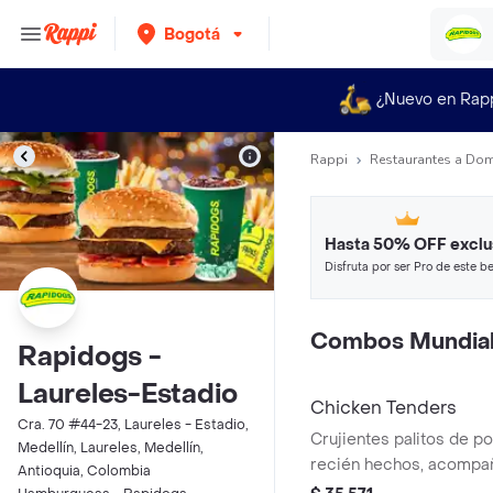
Bogotá
¿Nuevo en Rap
Rappi
Restaurantes a Dom
Hasta 50% OFF exclu
Disfruta por ser Pro de este be
restaurantes y tiendas más top
Combos Mundial
Rapidogs -
Laureles-Estadio
Chicken Tenders
Cra. 70 #44-23, Laureles - Estadio,
Crujientes palitos de p
Medellín, Laureles, Medellín,
recién hechos, acompa
Antioquia, Colombia
la francesa y una salsa