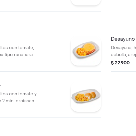
s, con ensalada
 y salsas, el Silver
 salsas, y el
amelizado y salsa
papas 125g y 3
Desayuno
ltos con tomate,
Desayuno, h
chicha tipo ranchera.
cebolla, arepa, hash brown y 2 salchichas
ranchera.
$ 22.900
o
ltos con tomate y
 2 mini croissant