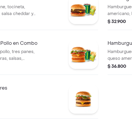
e, tocineta,
Hamburgues
 salsa cheddar y
americano, h
ñamiento a
rostizados,
$ 32.900
elección.
Pollo en Combo
Hamburgue
ollo, tres panes,
Hamburguesa
as, salsas,
queso ameri
nto a elección.
gaseosa y 
$ 36.800
res