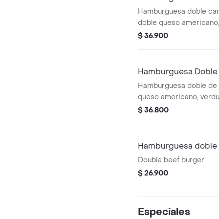
Hamburguesa doble carn
doble queso americano,
bbq, gaseosa y acompa
$ 36.900
elección.
Hamburguesa Doble 
Hamburguesa doble de p
queso americano, verdur
gaseosa y acompañamie
$ 36.800
Hamburguesa doble 
Double beef burger
$ 26.900
Especiales