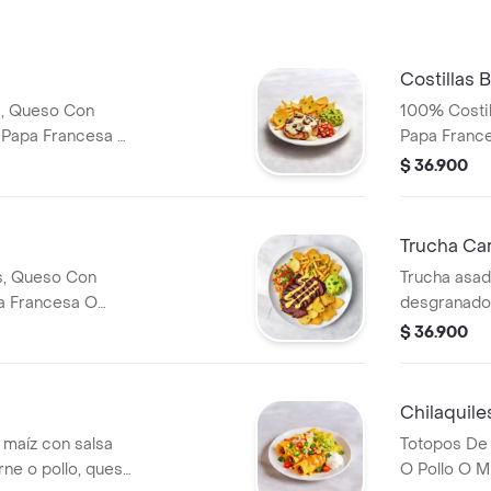
Costillas 
a, Queso Con
100% Costil
 Papa Francesa O
Papa France
 Totopos Horneados
Totopos Ho
$ 36.900
Trucha C
s, Queso Con
Trucha asad
a Francesa O
desgranado,
 Totopos Horneados
chicharrón,
$ 36.900
Chilaquile
e maíz con salsa
Totopos De 
ne o pollo, queso,
O Pollo O M