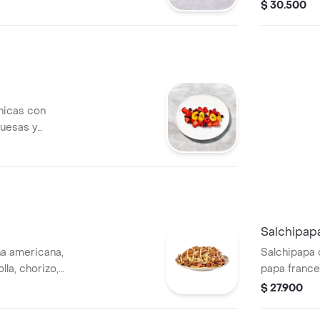
 cebolla,
Lechuga, C
$ 30.500
a.
Agria
nicas con
buesas y
Salchipap
ha americana,
Salchipapa 
lla, chorizo,
papa france
charrón, tocineta,
desmechado,
$ 27.900
 cheddar.
pastor y qu