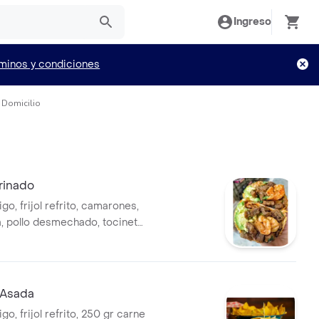
Ingreso
minos y condiciones
 Domicilio
rinado
rigo, frijol refrito, camarones,
, pollo desmechado, tocineta,
eso, lechuga, guacamole y
.
 Asada
rigo, frijol refrito, 250 gr carne