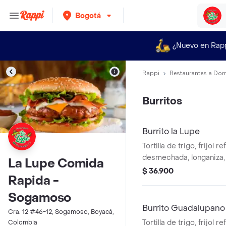
Bogotá
¿Nuevo en Rap
Rappi
Restaurantes a Dom
Burritos
Burrito la Lupe
Tortilla de trigo, frijol re
desmechada, longaniza,
La Lupe Comida
queso, lechuga, pico de
$ 36.900
Rapida -
y crema agria.
Sogamoso
Burrito Guadalupano
Cra. 12 #46-12, Sogamoso, Boyacá,
Tortilla de trigo, frijol re
Colombia