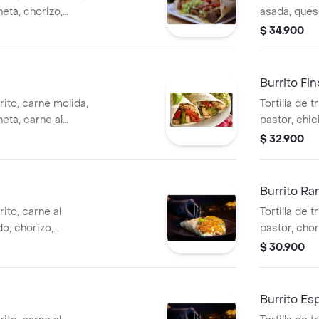
eta, chorizo,
asada, queso
acompañado de
guacamole y
$ 34.900
y pico de gallo
Burrito Fi
efrito, carne molida,
Tortilla de tr
eta, carne al
pastor, chic
 pimentón y crema
lechuga y g
$ 32.900
Burrito R
frito, carne al
Tortilla de tr
o, chorizo,
pastor, chor
guacamole.
guacamole.
$ 30.900
Burrito Es