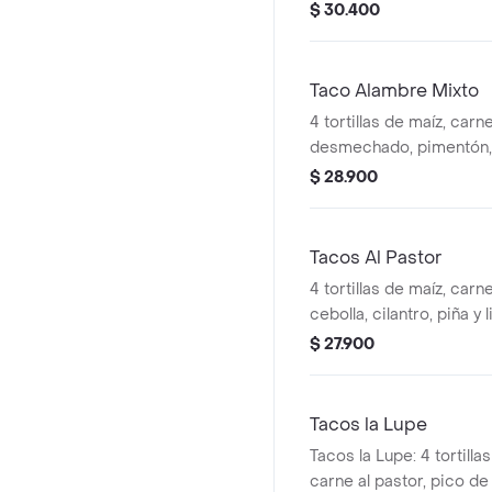
Tu Eleccion: Carne, Poll
$ 30.400
Carne Desmechada, Res
Limon
Taco Alambre Mixto
4 tortillas de maíz, carne
desmechado, pimentón, 
y queso.
$ 28.900
Tacos Al Pastor
4 tortillas de maíz, carne
cebolla, cilantro, piña y 
$ 27.900
Tacos la Lupe
Tacos la Lupe: 4 tortilla
carne al pastor, pico de 