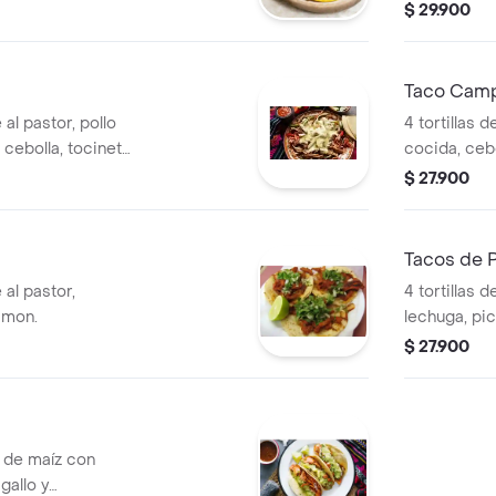
o, Longaniza,
$ 29.900
 O Chicharron Y
Taco Cam
 al pastor, pollo
4 tortillas 
cebolla, tocineta
cocida, cebol
$ 27.900
Tacos de P
 al pastor,
4 tortillas 
limon.
lechuga, pi
crema agri
$ 27.900
s de maíz con
gallo y