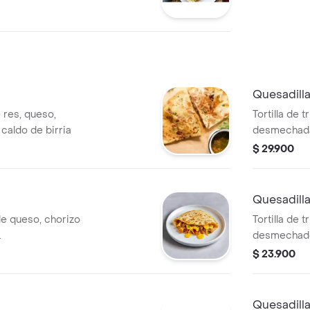
Quesadilla
e res, queso,
Tortilla de 
y caldo de birria
desmechada,
tocineta y 
$ 29.900
Quesadilla
 de queso, chorizo
Tortilla de t
.
desmechado,
$ 23.900
Quesadill