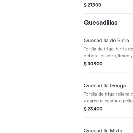
guacamole.
$ 27.900
Quesadillas
Quesadilla de Birria
Tortila de trigo, birria d
cebolla, cilantro, limon 
$ 30.900
Quesadilla Gringa
Tortilla de trigo rellena
y carne al pastor o pollo
$ 23.400
Quesadilla Mixta