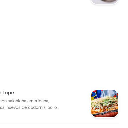
ebolla, Guacamole Y Crema
a Lupe
con salchicha americana,
sa, huevos de codorniz, pollo
 maíz desgranado, carne al
eso.