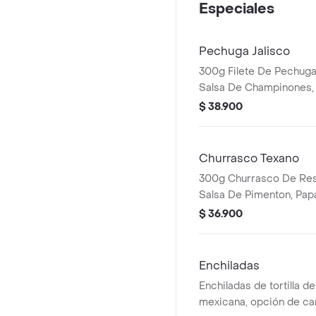
Especiales
Pechuga Jalisco
300g Filete De Pechug
Salsa De Champinones,
Criolla, Pico De Gallo,
$ 38.900
Y Guacamole
Churrasco Texano
300g Churrasco De Re
Salsa De Pimenton, Pap
Criolla, Pico De Gallo,
$ 36.900
Y Guacamole
Enchiladas
Enchiladas de tortilla d
mexicana, opción de car