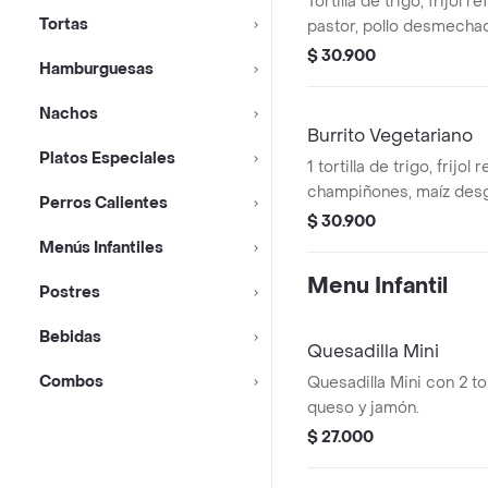
Tortilla de trigo, frijol re
Tortas
pastor, pollo desmechad
de gallo y guacamole.
$ 30.900
Hamburguesas
Nachos
Burrito Vegetariano
Platos Especiales
1 tortilla de trigo, frijol r
champiñones, maíz desg
Perros Calientes
lechuga, pico de gallo 
$ 30.900
Menús Infantiles
Menu Infantil
Postres
Bebidas
Quesadilla Mini
Combos
Quesadilla Mini con 2 tor
queso y jamón.
$ 27.000