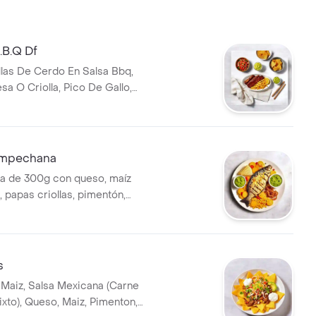
B.B.Q Df
las De Cerdo En Salsa Bbq,
sa O Criolla, Pico De Gallo,
rneados Y Guacamole
ampechana
a de 300g con queso, maíz
 papas criollas, pimentón,
 salsa y guacamole.
s
Maiz, Salsa Mexicana (Carne
ixto), Queso, Maiz, Pimenton,