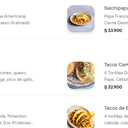
Salchipap
ha Americana,
Papa France
ueso Gratinado
Carne Desm
Carne Molid
$ 33.900
Pimenton
Tacos Ca
arones, queso,
4 Tortillas 
ga, pico de gallo,
Papa, Ceboll
a
Limon
$ 32.900
Tacos de B
olla, Pimenton,
4 tortillas d
e Dos Proteinas A
cebolla, cil