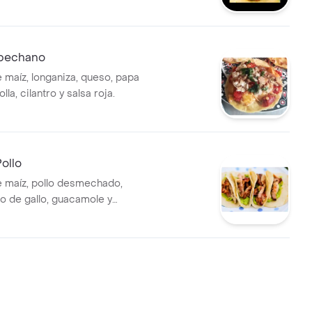
pechano
de maíz, longaniza, queso, papa
la, cilantro y salsa roja.
ollo
de maíz, pollo desmechado,
co de gallo, guacamole y
a