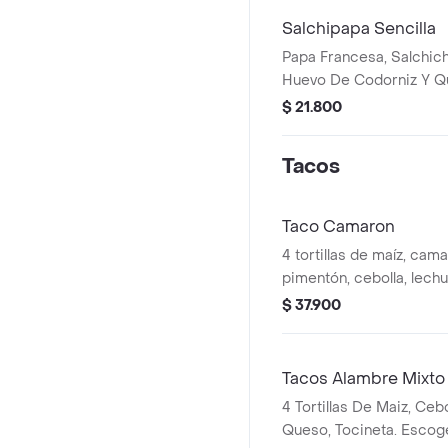
Salchipapa Sencilla
Papa Francesa, Salchic
Huevo De Codorniz Y Q
$ 21.800
Tacos
Taco Camaron
4 tortillas de maíz, cam
pimentón, cebolla, lechu
guacanole y crema agri
$ 37.900
Tacos Alambre Mixto
4 Tortillas De Maiz, Ceb
Queso, Tocineta. Escog