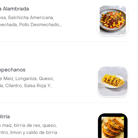
a Alambrada
sa, Salchicha Americana,
echada, Pollo Desmechado,
a, Tocineta, Queso, Cebolla Y
mpechanos
De Maiz, Longaniza, Queso,
a, Cilantro, Salsa Roja Y
irria
e maíz, birria de res, queso,
antro, limon y caldo de birria