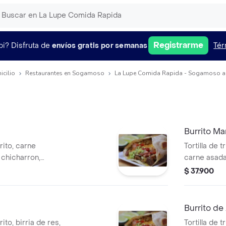
Registrarme
pi?
Disfruta de
envíos gratis por semanas
Tér
icilio
Restaurantes en Sogamoso
La Lupe Comida Rapida - Sogamoso a
Burrito Ma
frito, carne
Tortilla de t
 chicharron,
carne asada
 gallo, guacamole
cebolla, qu
$ 37.900
crema agria
Burrito de
frito, birria de res,
Tortilla de t