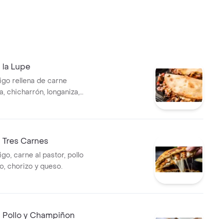
 la Lupe
trigo rellena de carne
 chicharrón, longaniza,
queso.
 Tres Carnes
rigo, carne al pastor, pollo
 chorizo y queso.
a Pollo y Champiñon