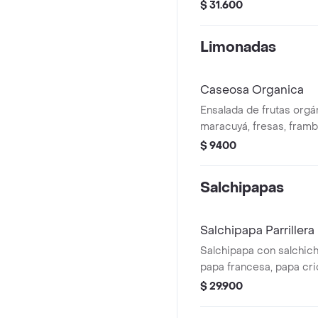
maíz, pimentón, lechuga,
$ 31.600
guacamole y crema agri
Limonadas
Caseosa Organica
Ensalada de frutas orgá
maracuyá, fresas, fram
arándanos.
$ 9400
Salchipapas
Salchipapa Parrillera
Salchipapa con salchic
papa francesa, papa crio
huevos de codorniz, chi
$ 29.900
carne al pastor y queso