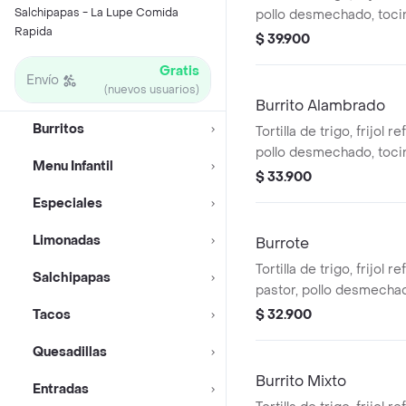
Salchipapas - La Lupe Comida
pollo desmechado, tocin
Rapida
carne molida, queso, 
$ 39.900
guacamole, crema agria 
Gratis
Envío
(nuevos usuarios)
Burrito Alambrado
Burritos
Tortilla de trigo, frijol r
pollo desmechado, tocin
Menu Infantil
pastor, queso, cebolla,
$ 33.900
agria.
Especiales
Limonadas
Burrote
Tortilla de trigo, frijol re
Salchipapas
pastor, pollo desmechad
queso, pico de gallo y 
Tacos
$ 32.900
Quesadillas
Burrito Mixto
Entradas