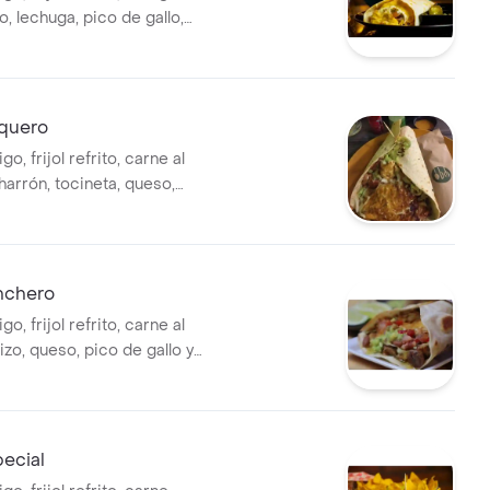
, lechuga, pico de gallo,
 crema agria.
nquero
igo, frijol refrito, carne al
harrón, tocineta, queso,
uacamole.
anchero
igo, frijol refrito, carne al
izo, queso, pico de gallo y
pecial