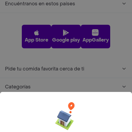
Encuéntranos en estos países
App Store
Google play
AppGallery
Pide tu comida favorita cerca de ti
Categorías
Únete a Rappi
Sobre Rappi