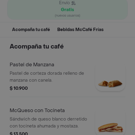
Envío
Gratis
(nuevos usuarios)
Acompaña tu café
Bebidas McCafé Frías
Acompaña tu café
Pastel de Manzana
Pastel de corteza dorada relleno de
manzana con canela.
$ 10.900
McQueso con Tocineta
Sándwich de queso blanco derretido
con tocineta ahumada y mostaza.
$ 13.500