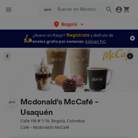
Bogotá
Regístrate
¿Nuevo en Rappi?
y disfruta de
envíos gratis por semanas
Aplican TyC
Mcdonald's McCafé -
Usaquén
Calle 118 # 7-76, Bogotá, Colombia
Café - Mcdonald's McCafé