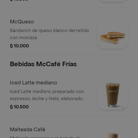
McQueso
Sándwich de queso blanco derretido
con mostaza.
$ 10.000
Bebidas McCafé Frías
Iced Latte mediano
Iced Latte mediano preparado con
espresso, leche y hielo, elaborado
con café 100 % colombiano.
$ 10.500
Malteada Café