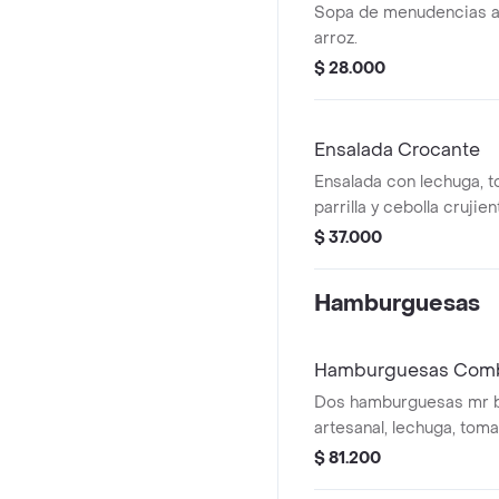
Sopa de menudencias 
arroz.
$ 28.000
Ensalada Crocante
Ensalada con lechuga, to
parrilla y cebolla crujien
$ 37.000
Hamburguesas
Hamburguesas Combo
Dos hamburguesas mr b
artesanal, lechuga, toma
caramelizada, tocineta, 150 grs de carne
$ 81.200
cada una, 2 porciones d