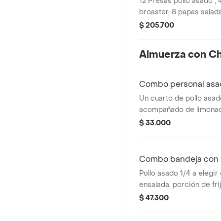
12 Presas pollo asado , 
broaster, 8 papas salada
queso, 1 porción papa a 
$ 205.700
porciones de yuca, bebid
elección.
Almuerza con Ch
Combo personal asa
Un cuarto de pollo asad
acompañado de limonad
papa francesa.
$ 33.000
Combo bandeja con fr
Pollo asado 1/4 a elegir
ensalada, porción de fri
ml a elección.
$ 47.300