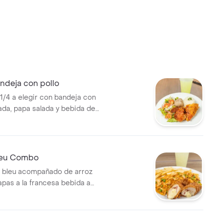
deja con pollo
 1/4 a elegir con bandeja con
lada, papa salada y bebida de
ección.
leu Combo
n bleu acompañado de arroz
apas a la francesa bebida a