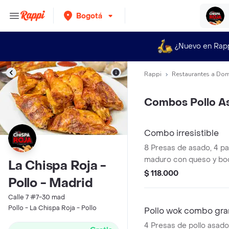
Bogotá
¿Nuevo en Rap
Rappi
Restaurantes a Dom
Combos Pollo A
Combo irresistible
8 Presas de asado, 4 pa
maduro con queso y boc
La Chispa Roja -
1.5 l a elección.
$ 118.000
Pollo - Madrid
Calle 7 #7-30 mad
Pollo - La Chispa Roja - Pollo
Pollo wok combo gr
4 Presas de pollo asado