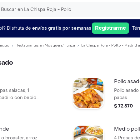
Registrarme
pi?
Disfruta de
envíos gratis por semanas
Tér
icilio
Restaurantes en Mosquera/ Funza
La Chispa Roja - Pollo - Madrid 
sado
Pollo asad
pas saladas, 1
Pollo asado
adillo con bebida
papas.
$ 72.570
ande
Medio pol
 o broaster, arroz
4 Presas d