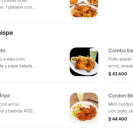
4 presas pollo
s, 1 plátano con
la francesa, 2
a 1.5 l a
ispa
do
Combo ban
o a elección
Pollo asado
a y papa salada o
arroz, ensa
400 ml a el
$ 43.600
ijol
Cordon B
 con arroz,
Mini cordo
jol y bebida 400
con pollo, p
elección.
$ 44.400