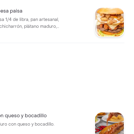
esa paisa
 1/4 de libra, pan artesanal,
 chicharrón, plátano maduro,
 crema, verduras, salsa
ger bocón.
n queso y bocadillo
uro con queso y bocadillo.