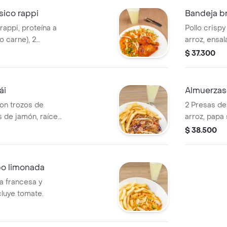
sico rappi
Bandeja br
rappi, proteína a
Pollo crispy
 o carne), 2
arroz, ensa
ida a elección
elección.
$ 37.300
ái
Almuerzas
con trozos de
2 Presas d
s de jamón, raíces
arroz, papa 
s francesas. .
limonada nat
$ 38.500
bo limonada
la francesa y
cluye tomate.