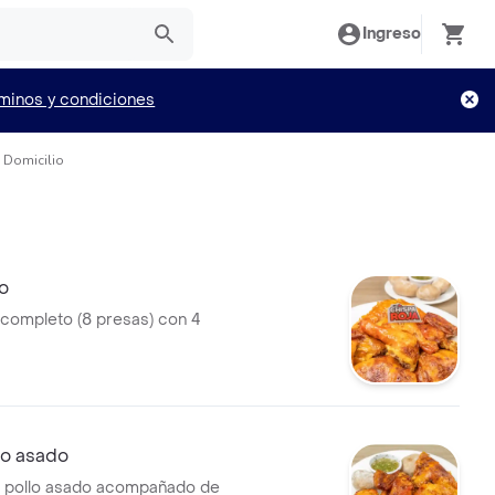
Ingreso
minos y condiciones
a Domicilio
o
 completo (8 presas) con 4
lo asado
e pollo asado acompañado de