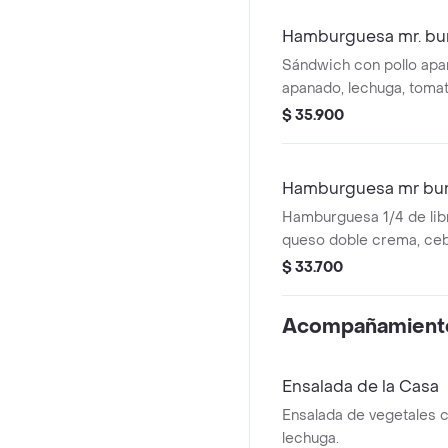
francesa 2 bebidas (gas
Hamburguesa mr. bu
Sándwich con pollo apa
apanado, lechuga, tomat
mayo chipotle, pan, pap
$ 35.900
Hamburguesa mr bu
Hamburguesa 1/4 de libr
queso doble crema, ceb
caramelizada, verduras 
$ 33.700
Acompañamient
Ensalada de la Casa
Ensalada de vegetales c
lechuga.