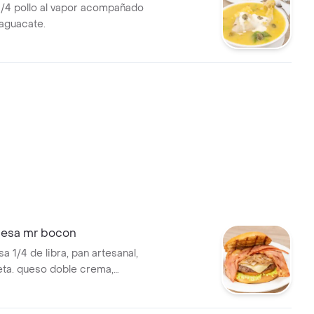
1/4 pollo al vapor acompañado
 aguacate.
esa mr bocon
 1/4 de libra, pan artesanal,
eta. queso doble crema,
amelizada, verduras y salsa