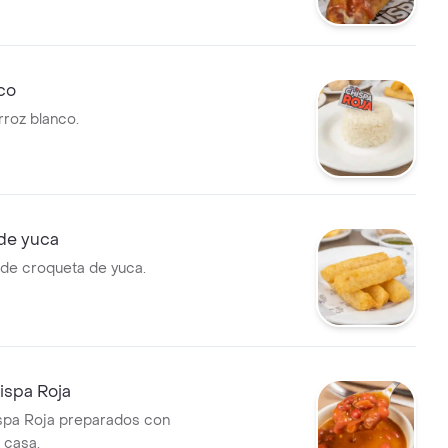
co
rroz blanco.
de yuca
de croqueta de yuca.
hispa Roja
ispa Roja preparados con
 casa.