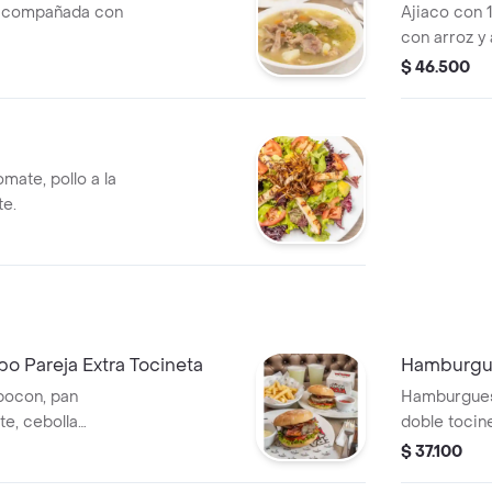
acompañada con
Ajiaco con 
con arroz y
$ 46.500
mate, pollo a la
te.
 Pareja Extra Tocineta
Hamburgu
ocon, pan
Hamburguesa
te, cebolla
doble tocin
cebolla car
$ 37.100
e papas a la
burger.