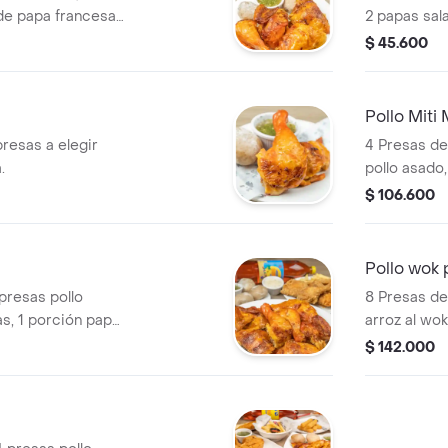
 de papa francesa
2 papas sal
n.
$ 45.600
Pollo Miti
presas a elegir
4 Presas de
.
pollo asado
porción pap
$ 106.600
gaseosa 1.5 
Pollo wok 
presas pollo
8 Presas de 
as, 1 porción papa
arroz al wo
 lt.
papa france
$ 142.000
gaseosa 1.5 