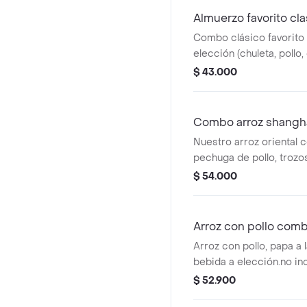
Almuerzo favorito cla
Combo clásico favorito 
elección (chuleta, pollo,
acompañamientos y beb
$ 43.000
gratis.
Combo arroz shangh
Nuestro arroz oriental 
pechuga de pollo, trozo
chinas y vegetales, papa
$ 54.000
Arroz con pollo com
Arroz con pollo, papa a 
bebida a elección.no in
$ 52.900