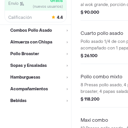
Gratis
Envío
al wok grande, porción
(nuevos usuarios)
y gaseosa 1.5 l a elecció
$ 90.000
Calificación
4.4
Combos Pollo Asado
Cuarto pollo asado
Pollo asado 1/4 de con 
Almuerza con Chispa
acompañado con 1 papa
Pollo Broaster
$ 26.100
Sopas y Ensaladas
Pollo combo mixto
Hamburguesas
8 Presas pollo asado, 4 
Acompañamientos
broaster, 4 papas salad
a la francesa y bebida 1.5
$ 118.200
Bebidas
Maxi combo