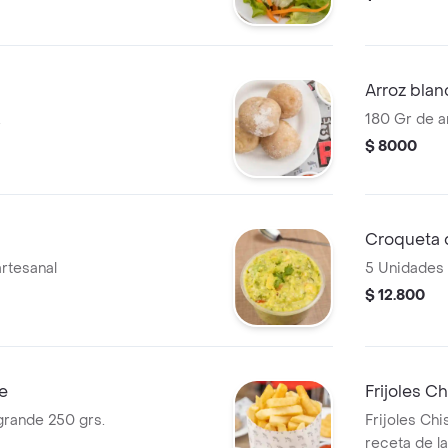
Arroz blan
.
180 Gr de a
$ 8000
Croqueta 
artesanal
5 Unidades 
$ 12.800
e
Frijoles C
grande 250 grs.
Frijoles Ch
receta de la