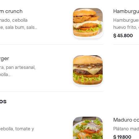
eosa o limonada).
m crunch
Hamburgu
nado, cebolla
Hamburguesa
e, sala bum, salsa
huevo frito,
a.
queso sobre
$ 45.800
criolla, bur
rger
a, pan artesanal,
olla
y salsa burger.
os
Maduro co
ebolla, tomate y
Plátano mad
$ 19.800