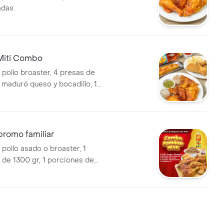
adas.
 Miti Combo
 pollo broaster, 4 presas de
, maduró queso y bocadillo, 1
a francesa, 2 papas saladas
lt.
promo familiar
pollo asado o broaster, 1
k de 1300 gr, 1 porciones de
sa y 1 croqueta de yuca
l a eleccióna.