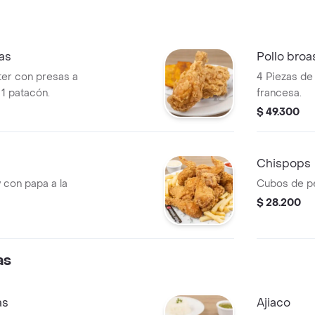
sas
Pollo broa
ter con presas a
4 Piezas de 
1 patacón.
francesa.
$ 49.300
Chispops
 con papa a la
Cubos de pe
$ 28.200
as
as
Ajiaco