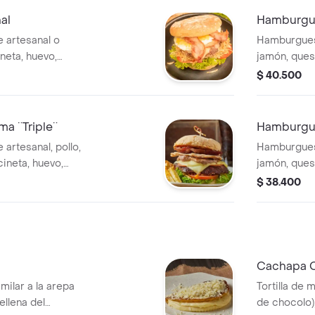
al
Hamburgu
 artesanal o
Hamburguesa
ineta, huevo,
jamón, queso, t
de la casa y ripio
tomate, sals
$ 40.500
artesanal.
a ¨Triple¨
Hamburgue
rtesanal, pollo,
Hamburgues
a, huevo,
jamón, queso
de la casa y ripio
tomate, sals
$ 38.400
artesanal.
Cachapa 
imilar a la arepa
Tortilla de m
ellena del
de chocolo),