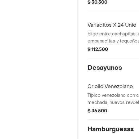
mano, por fuera lleva ma
$ 30.300
rallado.
Variaditos X 24 Unid
Elige entre cachapitas, 
empanaditas y tequeños
$ 112.500
Desayunos
Criollo Venezolano
Típico venezolano con c
mechada, huevos revuel
medianas, queso rallado, café
$ 36.500
chocolate.
Hamburguesas