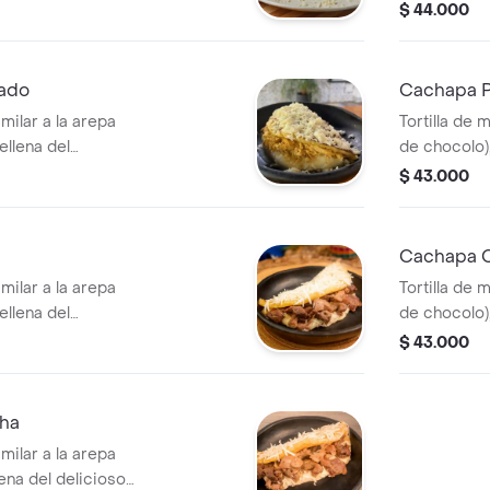
, por fuera lleva
delicioso q
$ 44.000
ado.
mechada, por
queso rallad
ado
Cachapa Po
imilar a la arepa
Tortilla de m
ellena del
de chocolo),
 y pollo
delicioso q
$ 43.000
a mantequilla y
plancha, por
queso rallad
Cachapa C
imilar a la arepa
Tortilla de m
ellena del
de chocolo),
 y cerdo a la
delicioso q
$ 43.000
mantequilla y
por fuera ll
rallado.
cha
imilar a la arepa
lena del delicioso