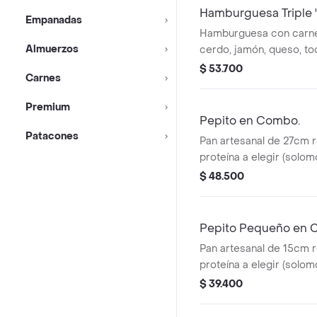
250 ml o jugo natural.
Hamburguesa Triple 
Empanadas
Hamburguesa con carne a
Almuerzos
cerdo, jamón, queso, tocinet
lechuga, tomate, salsas 
$ 53.700
Carnes
en pan artesanal acompañado de papas a
la francesa y bebida a e
Premium
250 ml o jugo natural. .
Pepito en Combo.
Patacones
Pan artesanal de 27cm r
proteína a elegir (solo
de pollo, cerdo), jamón,
$ 48.500
lechuga, tomate, salsas 
de papa. en combo: con
o jugo natural.
Pepito Pequeño en
Pan artesanal de 15cm r
proteína a elegir (solo
de pollo, cerdo), jamón,
$ 39.400
lechuga, tomate, salsas 
de papa. en combo: con