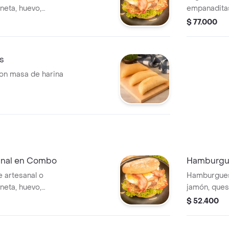
ineta, huevo,
empanaditas
$ 77.000
pañado de papas a
legir: gaseosa de
s
n masa de harina
anal en Combo
Hamburgu
 artesanal o
Hamburguesa
ineta, huevo,
jamón, queso, t
tomate, sals
$ 52.400
pañado de papas a
artesanal acomp
legir: gaseosa de
francesa y 