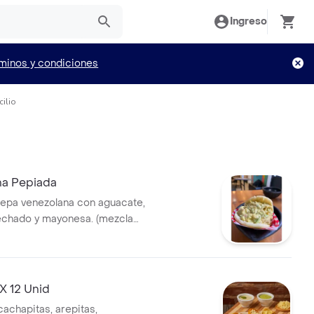
Ingreso
minos y condiciones
ilio
na Pepiada
repa venezolana con aguacate,
echado y mayonesa. (mezcla
 X 12 Unid
cachapitas, arepitas,