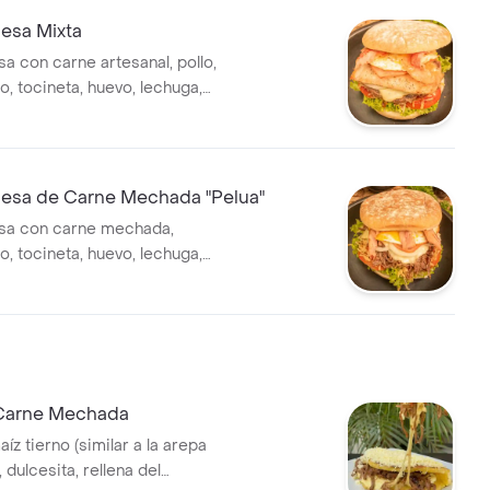
esa Mixta
 con carne artesanal, pollo,
ocineta, huevo, lechuga,
as de la casa y ripio en pan
sa de Carne Mechada "Pelua"
a con carne mechada,
, tocineta, huevo, lechuga,
as de la casa y ripio en pan
Carne Mechada
aíz tierno (similar a la arepa
 dulcesita, rellena del