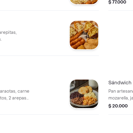
ntequilla y queso
$ 77.000
arepitas,
.
Sándwich
araotas, carne
Pan artesanal, 
tos, 2 arepas
mozarella, j
 o
casa.
$ 20.000