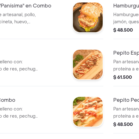
250 ml o jug
"Panísima" en Combo
Hamburgue
rtesanal, pollo,
Hamburgues
a, huevo,
jamón, queso
de la casa y ripio
tomate, sals
$ 48.500
artesanal a
legir: gaseosa de
francesa y 
250 ml o jug
Pepito Es
elleno con:
Pan artesan
mo de res, pechuga
proteína a 
 queso, tocineta,
de pollo, ce
$ 61.500
de la casa y ripio
lechuga, tom
 papas y gaseosa
de papa. esp
más maicito
 Combo
Pepito Pe
en combo: c
elleno con:
Pan artesan
natural.
mo de res, pechuga
proteína a 
 queso, tocineta,
de pollo, ce
$ 48.500
de la casa y ripio
lechuga, tom
 papas y gaseosa
de papa. esp