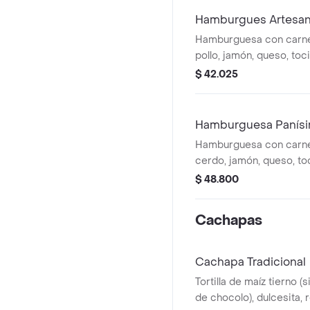
Hamburgues Artesan
Hamburguesa con carne
pollo, jamón, queso, toc
lechuga, tomate, salsas 
$ 42.025
en pan artesanal.
Hamburguesa Panísim
Hamburguesa con carne a
cerdo, jamón, queso, tocinet
lechuga, tomate, salsas 
$ 48.800
en pan artesanal.
Cachapas
Cachapa Tradicional
Tortilla de maíz tierno (s
de chocolo), dulcesita, r