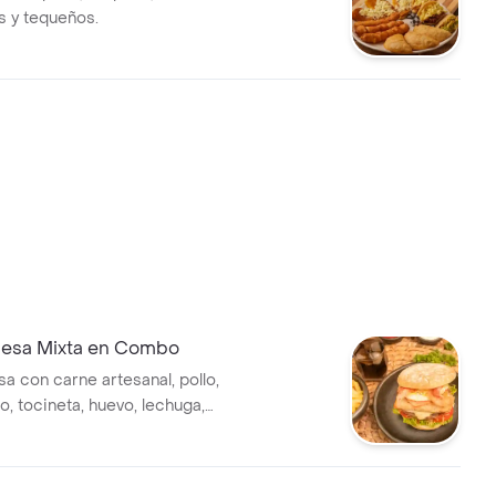
 y tequeños.
esa Mixta en Combo
 con carne artesanal, pollo,
ocineta, huevo, lechuga,
as de la casa y ripio en pan
añado de papas a la
bebida a elegir: gaseosa de