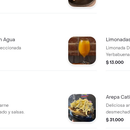
teínas a elegir,
lla y queso
n Agua
Limonadas
eleccionada
Limonada De
Yerbabuena
$ 13.000
Arepa Cati
arne
Deliciosa a
do y salsas.
desmechado,
$ 31.000