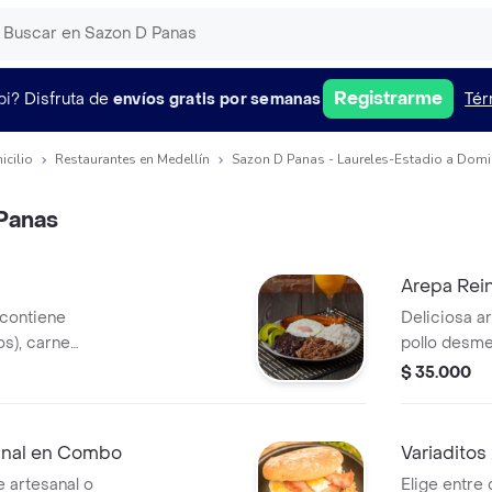
Registrarme
pi?
Disfruta de
envíos gratis por semanas
Tér
icilio
Restaurantes en Medellín
Sazon D Panas - Laureles-Estadio a Domic
 Panas
Arepa Rei
 contiene
Deliciosa a
os), carne
pollo desm
, aguacate, huevo
fria).
$ 35.000
o rayado en las
anal en Combo
Variaditos
 artesanal o
Elige entre 