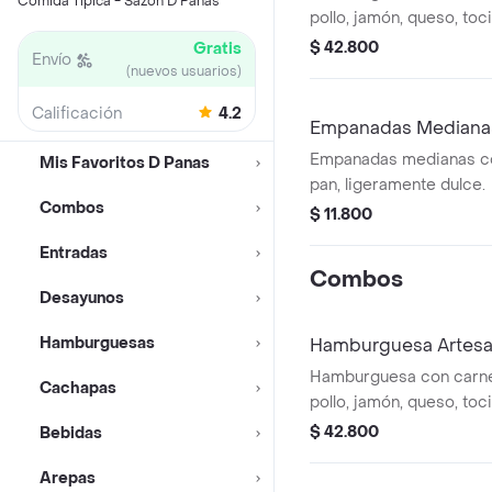
Comida Típica - Sazon D Panas
pollo, jamón, queso, toc
lechuga, tomate, salsas de la casa y ripio
$ 42.800
Gratis
Envío
en pan artesanal acom
(nuevos usuarios)
la francesa y bebida a e
Calificación
4.2
250 ml o jugo natural.
Empanadas Mediana
Empanadas medianas co
Mis Favoritos D Panas
pan, ligeramente dulce.
Combos
$ 11.800
Entradas
Combos
Desayunos
Hamburguesas
Hamburguesa Artes
Hamburguesa con carne
Cachapas
pollo, jamón, queso, toc
lechuga, tomate, salsas de la casa y ripio
$ 42.800
Bebidas
en pan artesanal acom
Arepas
la francesa y bebida a e