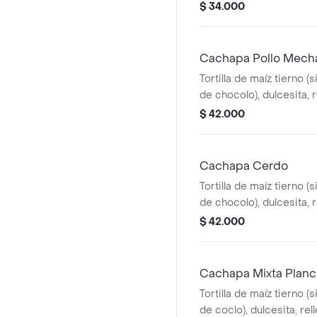
delicioso queso de mano
$ 34.000
mantequilla y queso rall
Cachapa Pollo Mech
Tortilla de maíz tierno (s
de chocolo), dulcesita, r
delicioso queso de mano
$ 42.000
mechado, por fuera llev
queso rallado.
Cachapa Cerdo
Tortilla de maíz tierno (s
de chocolo), dulcesita, r
delicioso queso de mano
$ 42.000
plancha, por fuera lleva 
queso rallado.
Cachapa Mixta Plan
Tortilla de maíz tierno (s
de coclo), dulcesita, rel