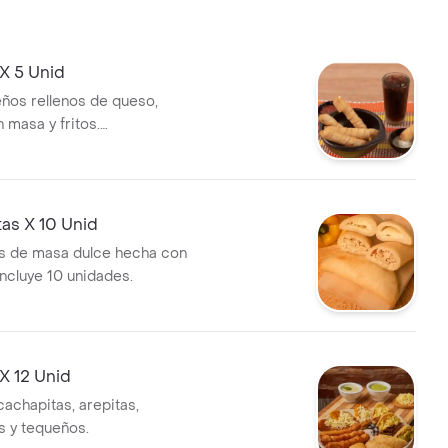
s, champiñones y aguacate.
on papas y gaseosa o jugo
X 5 Unid
ños rellenos de queso,
 masa y fritos.
nto ideal para compartir.
as X 10 Unid
s de masa dulce hecha con
Incluye 10 unidades.
 X 12 Unid
cachapitas, arepitas,
 y tequeños.