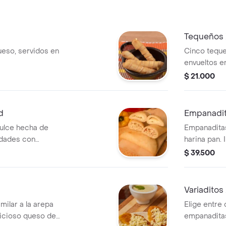
más maicito
en combo: c
natural.
Tequeños 
ueso, servidos en
Cinco teque
envueltos en
Acompañamie
$ 21.000
d
Empanadit
ulce hecha de
Empanadita
nidades con
harina pan. 
$ 39.500
Variaditos
imilar a la arepa
Elige entre 
elicioso queso de
empanaditas