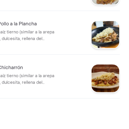
ueso de mano y carne
 fuera lleva mantequilla y
o.
llo a la Plancha
aíz tierno (similar a la arepa
 dulcesita, rellena del
ueso de mano y pollo a la
 fuera lleva mantequilla y
o.
hicharrón
aíz tierno (similar a la arepa
 dulcesita, rellena del
ueso de mano y chicharrón,
eva mantequilla y queso