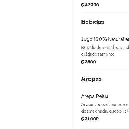
queso de mano y dos pro
$ 49.000
por fuera lleva mantequi
rallado.
Bebidas
Jugo 100% Natural e
Bebida de pura fruta s
cuidadosamente.
$ 8800
Arepas
Arepa Pelua
Arepa venezolana con c
desmechada, queso ralla
$ 31.000