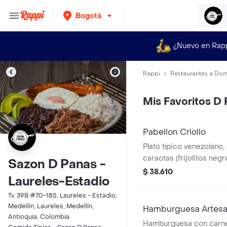
Bogotá
¿Nuevo en Rap
Rappi
Restaurantes a Dom
Mis Favoritos D
Pabellon Criollo
Plato típico venezolano,
caraotas (frijolitos negr
Sazon D Panas -
mechada, arroz, tajadas
$ 38.610
Laureles-Estadio
frito y el toque de ques
caraota.
Tv. 39B #70-185, Laureles - Estadio,
Medellín, Laureles, Medellín,
Hamburguesa Artes
Antioquia, Colombia
Hamburguesa con carne