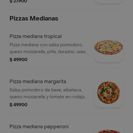
$ 27.900
Pizzas Medianas
Pizza mediana tropical
Pizza mediana con salsa pomodoro,
queso mozzarella, piña, durazno, uvas
pasas, cerezas y crema chantilly.
$ 49.900
Pizza mediana margarita
Salsa pomodoro de base, albahaca,
queso mozzarella y tomate en rodajas,
6 porciones.
$ 49.900
Pizza mediana pepperoni