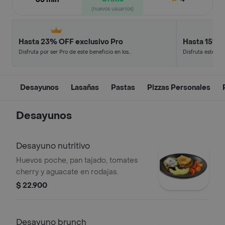
(nuevos usuarios)
Hasta 23% OFF exclusivo Pro
Hasta 15% 
Disfruta por ser Pro de este beneficio en los
Disfruta este de
restaurantes y tiendas más top.
en minutos.
Desayunos
Lasañas
Pastas
Pizzas Personales
Desayunos
Desayuno nutritivo
Huevos poche, pan tajado, tomates
cherry y aguacate en rodajas.
$ 22.900
Desayuno brunch