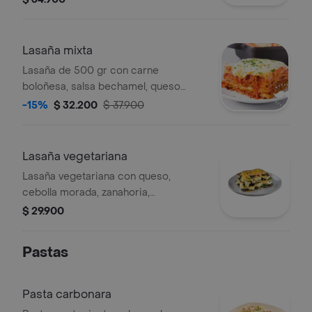
refrectario.
Lasaña mixta
Lasaña de 500 gr con carne
boloñesa, salsa bechamel, queso
mozzarella, champiñones y pollo.
-15%
$ 32.200
$ 37.900
Lasaña vegetariana
Lasaña vegetariana con queso,
cebolla morada, zanahoria,
champiñones, maíz, apio y zuquini
$ 29.900
verde y amarillo.
Pastas
Pasta carbonara