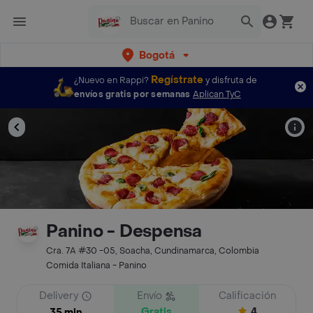
Bogotá
Regístrate
¿Nuevo en Rappi?
y disfruta de
envíos gratis por semanas
Aplican TyC
Panino - Despensa
Cra. 7A #30 -05, Soacha, Cundinamarca, Colombia
Comida Italiana - Panino
Delivery
Envío
Calificación
Gratis
4
35 min