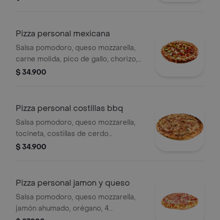
Pizza personal mexicana
Salsa pomodoro, queso mozzarella,
carne molida, pico de gallo, chorizo,
jalapeños, nachos en trocitos,
$ 34.900
pimentón, orégano, pimienta negra, 4
porciones.
Pizza personal costillas bbq
Salsa pomodoro, queso mozzarella,
tocineta, costillas de cerdo
desmechada, orégano, 4 porciones.
$ 34.900
Pizza personal jamon y queso
Salsa pomodoro, queso mozzarella,
jamón ahumado, orégano, 4
porciones.