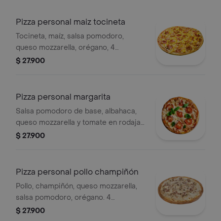
Pizza personal maiz tocineta
Tocineta, maíz, salsa pomodoro,
queso mozzarella, orégano, 4
porciones.
$ 27.900
Pizza personal margarita
Salsa pomodoro de base, albahaca,
queso mozzarella y tomate en rodajas,
4 porciones.
$ 27.900
Pizza personal pollo champiñón
Pollo, champiñón, queso mozzarella,
salsa pomodoro, orégano. 4
porciones.
$ 27.900