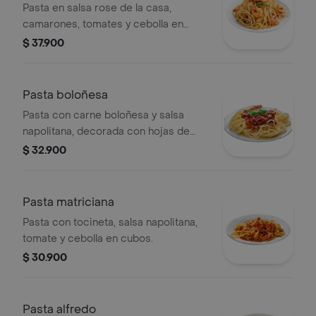
Pasta en salsa rose de la casa,
camarones, tomates y cebolla en
cubos.
$ 37.900
Pasta boloñesa
Pasta con carne boloñesa y salsa
napolitana, decorada con hojas de
albahaca.
$ 32.900
Pasta matriciana
Pasta con tocineta, salsa napolitana,
tomate y cebolla en cubos.
$ 30.900
Pasta alfredo