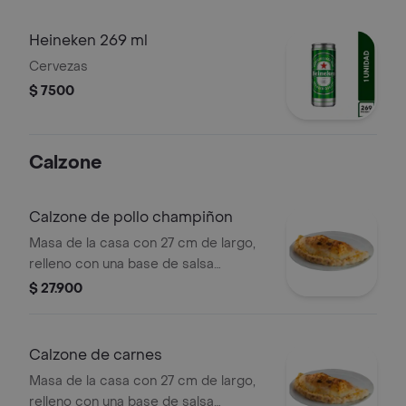
Heineken 269 ml
Cervezas
$ 7500
Calzone
Calzone de pollo champiñon
Masa de la casa con 27 cm de largo,
relleno con una base de salsa
bechamel, pollo desmechado,
$ 27.900
champiñones, queso mozarella, queso
parmesano en la parte exterior y
oregano.
Calzone de carnes
Masa de la casa con 27 cm de largo,
relleno con una base de salsa