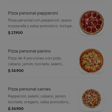
Pizza personal pepperoni
Pizza personal con pepperoni, queso
mozzarella y salsa pomodoro. Incluye
4 porciones.
$ 27.900
Pizza personal panino
Pizza de 4 porciones con pollo,
cabano, jamón, tocineta, salami,
pepperoni, champiñón, aceituna,
$ 34.900
tomate en rodajas, pimentón, salsa
pomodoro, queso mozzarella,
orégano.
Pizza personal carnes
Pepperoni, salami, cabano, jamón,
tocineta, orégano, salsa pomodoro,
queso mozzarella, 4 porciones.
$ 34.900