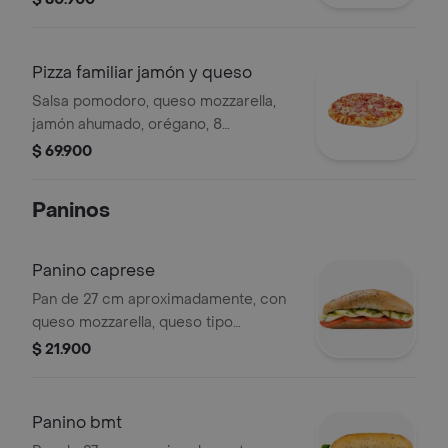
Pizza familiar jamón y queso
Salsa pomodoro, queso mozzarella,
jamón ahumado, orégano, 8
porciones.
$ 69.900
Paninos
Panino caprese
Pan de 27 cm aproximadamente, con
queso mozzarella, queso tipo
cheddar, lechuga, tomate en rodajas,
$ 21.900
tomate cherry, albahaca, salsa pesto
de la casa. el mejor panino
vegetariano.
Panino bmt