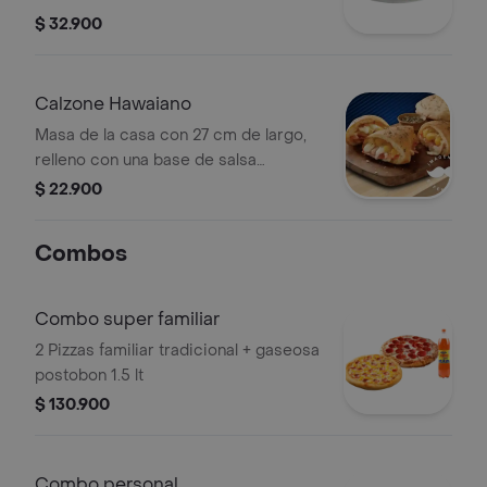
napolitana, jamon, salami, cabano,
$ 32.900
tocineta, queso mozarella, queso
parmesano en la parte exterior y
oregano.
Calzone Hawaiano
Masa de la casa con 27 cm de largo,
relleno con una base de salsa
napolitana, jamón, piña. queso
$ 22.900
mozzarella, queso parmesano en la
parte exterior y orégano, cocinado al
Combos
horno.
Combo super familiar
2 Pizzas familiar tradicional + gaseosa
postobon 1.5 lt
$ 130.900
Combo personal