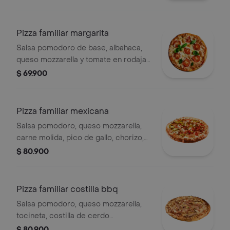
aceituna,tomate en rodajas, pimentón,
salsa pomodoro, queso mozarella,
orégano.
Pizza familiar margarita
Salsa pomodoro de base, albahaca,
queso mozzarella y tomate en rodajas,
8 porciones.
$ 69.900
Pizza familiar mexicana
Salsa pomodoro, queso mozzarella,
carne molida, pico de gallo, chorizo,
jalapeños, nachos en trocitos,
$ 80.900
pimenton, oregano, pimienta negra, 8
porciones.
Pizza familiar costilla bbq
Salsa pomodoro, queso mozzarella,
tocineta, costilla de cerdo
desmechada, orégano, 8 porciones.
$ 80.900