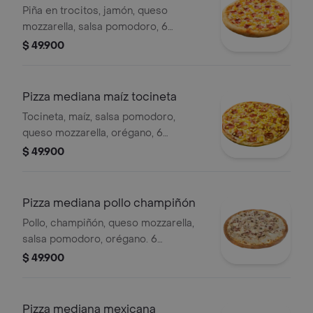
Piña en trocitos, jamón, queso
mozzarella, salsa pomodoro, 6
porciones.
$ 49.900
Pizza mediana maíz tocineta
Tocineta, maíz, salsa pomodoro,
queso mozzarella, orégano, 6
porciones.
$ 49.900
Pizza mediana pollo champiñón
Pollo, champiñón, queso mozzarella,
salsa pomodoro, orégano. 6
porciones.
$ 49.900
Pizza mediana mexicana