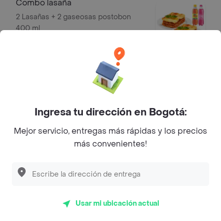
Combo lasaña
2 Lasañas + 2 gaseosas postobon
400 ml
$ 71.900
Sobre Panino
Ingresa tu dirección en Bogotá:
Cra. 7A #30 -05, Soacha,
Dirección
Cundinamarca, Colombia
Mejor servicio, entregas más rápidas y los precios
más convenientes!
Especialidad
Italiana
Rating
4
Usar mi ubicación actual
Desayuno nutritivo