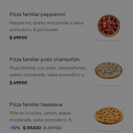
Pizza familiar pepperoni
Pepperoni, queso mozzarella y salsa
pomodoro, 8 porciones.
$ 69.900
Pizza familiar pollo champiñón
Pizza familiar con pollo, champiñones,
queso mozzarella, salsa pomodoro y
orégano. 8 porciones.
$ 69.900
Pizza familiar hawaiana
Piña en trocitos, jamón, queso
mozzarella, salsa pomodoro, 8
porciones.
-15%
$ 59.400
$ 69.900