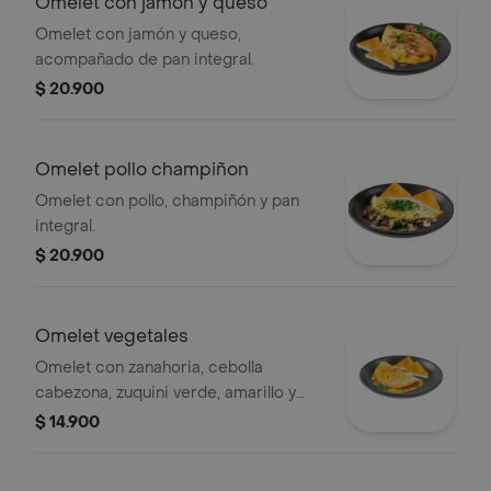
Omelet con jamón y queso
Omelet con jamón y queso,
acompañado de pan integral.
$ 20.900
Omelet pollo champiñon
Omelet con pollo, champiñón y pan
integral.
$ 20.900
Omelet vegetales
Omelet con zanahoria, cebolla
cabezona, zuquini verde, amarillo y
pan integral.
$ 14.900