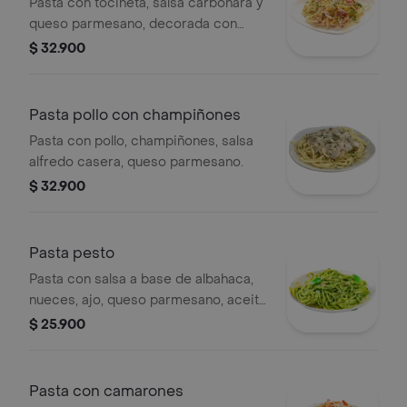
Pasta con tocineta, salsa carbonara y
queso parmesano, decorada con
perejil.
$ 32.900
Pasta pollo con champiñones
Pasta con pollo, champiñones, salsa
alfredo casera, queso parmesano.
$ 32.900
Pasta pesto
Pasta con salsa a base de albahaca,
nueces, ajo, queso parmesano, aceite
de oliva. fantastica opcion
$ 25.900
vegetariana.
Pasta con camarones