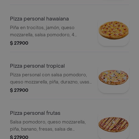
Pizza personal hawaiana
Piña en trocitos, jamón, queso
mozzarella, salsa pomodoro, 4
porciones.
$ 27.900
Pizza personal tropical
Pizza personal con salsa pomodoro,
queso mozzarella, piña, durazno, uvas
pasas, cerezas y crema chantilly.
$ 27.900
Pizza personal frutas
Salsa pomodoro, queso mozzarella,
piña, banano, fresas, salsa de
chocolate y crema chantilly.
$ 27.900