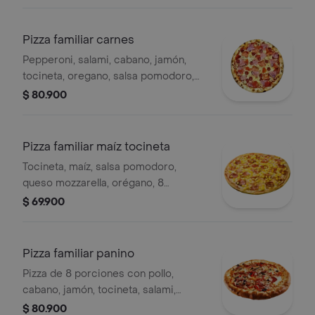
Pizza familiar carnes
Pepperoni, salami, cabano, jamón,
tocineta, oregano, salsa pomodoro,
queso mozzarella, 8 porciones.
$ 80.900
Pizza familiar maíz tocineta
Tocineta, maíz, salsa pomodoro,
queso mozzarella, orégano, 8
porciones.
$ 69.900
Pizza familiar panino
Pizza de 8 porciones con pollo,
cabano, jamón, tocineta, salami,
pepperoni, champiñón,
$ 80.900