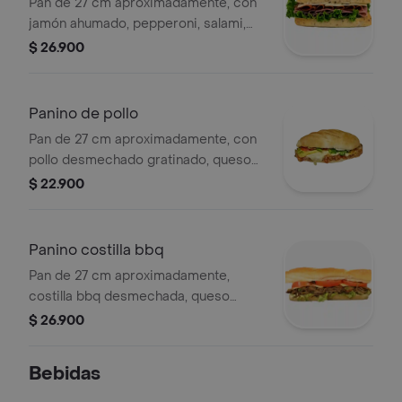
Pan de 27 cm aproximadamente, con
jamón ahumado, pepperoni, salami,
queso monterrey, lechuga, tomate en
$ 26.900
rodajas, pepinillos, aderezo,
mayonesa, mostaza de la casa.
Panino de pollo
Pan de 27 cm aproximadamente, con
pollo desmechado gratinado, queso
mozzarella, pepinillos, tomate en
$ 22.900
rodajas, lechuga, aderezo, mayonesa,
mostaza de la casa
Panino costilla bbq
Pan de 27 cm aproximadamente,
costilla bbq desmechada, queso
mozzarella, tomate, lechuga y salsas
$ 26.900
de la casa.
Bebidas