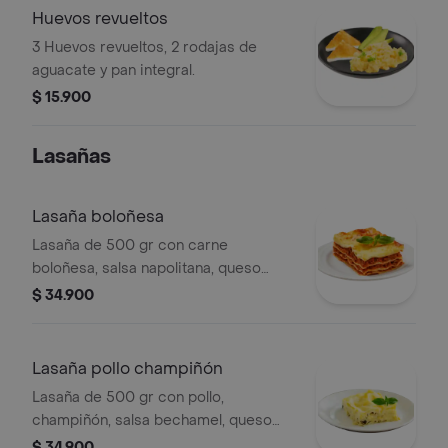
Huevos revueltos
3 Huevos revueltos, 2 rodajas de
aguacate y pan integral.
$ 15.900
Lasañas
Lasaña boloñesa
Lasaña de 500 gr con carne
boloñesa, salsa napolitana, queso
mozzarella.
$ 34.900
Lasaña pollo champiñón
Lasaña de 500 gr con pollo,
champiñón, salsa bechamel, queso
mozzarella, servido en un molde
$ 34.900