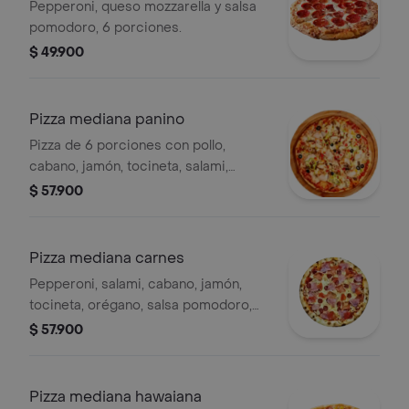
Pepperoni, queso mozzarella y salsa
pomodoro, 6 porciones.
$ 49.900
Pizza mediana panino
Pizza de 6 porciones con pollo,
cabano, jamón, tocineta, salami,
pepperoni, champiñón, aceituna,
$ 57.900
tomate en rodajas, pimentón, salsa
pomodoro, queso mozzarella,
orégano.
Pizza mediana carnes
Pepperoni, salami, cabano, jamón,
tocineta, orégano, salsa pomodoro,
queso mozzarella, 6 porciones.
$ 57.900
Pizza mediana hawaiana