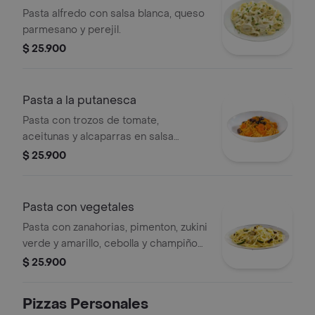
Pasta alfredo con salsa blanca, queso
parmesano y perejil.
$ 25.900
Pasta a la putanesca
Pasta con trozos de tomate,
aceitunas y alcaparras en salsa
napolitana. Opción vegetariana.
$ 25.900
Pasta con vegetales
Pasta con zanahorias, pimenton, zukini
verde y amarillo, cebolla y champiñon,
toppin de pesto verde.
$ 25.900
Pizzas Personales