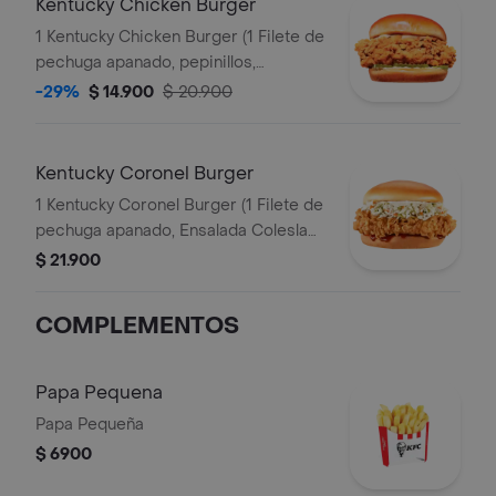
Kentucky Chicken Burger
1 Kentucky Chicken Burger (1 Filete de
pechuga apanado, pepinillos,
mayonesa premium y mantequilla)
-29%
$ 14.900
$ 20.900
Kentucky Coronel Burger
1 Kentucky Coronel Burger (1 Filete de
pechuga apanado, Ensalada Coleslaw,
BBQ y mantequilla)
$ 21.900
COMPLEMENTOS
Papa Pequena
Papa Pequeña
$ 6900