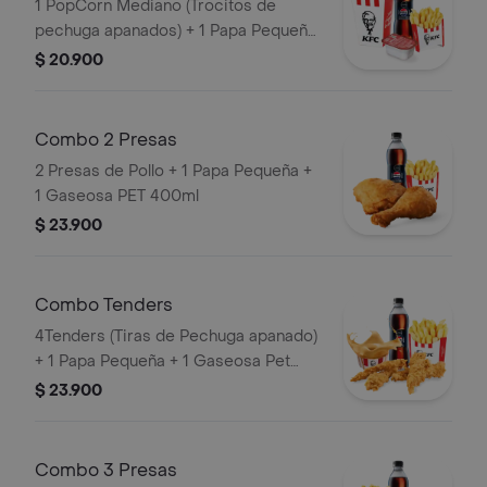
1 PopCorn Mediano (Trocitos de
pechuga apanados) + 1 Papa Pequeña
+ 1 Gaseosa PET 400ml + 1 Blister de
$ 20.900
Salsa BBQ
Combo 2 Presas
2 Presas de Pollo + 1 Papa Pequeña +
1 Gaseosa PET 400ml
$ 23.900
Combo Tenders
4Tenders (Tiras de Pechuga apanado)
+ 1 Papa Pequeña + 1 Gaseosa Pet
400ml + 1 Balde de Salsa 100g
$ 23.900
Combo 3 Presas