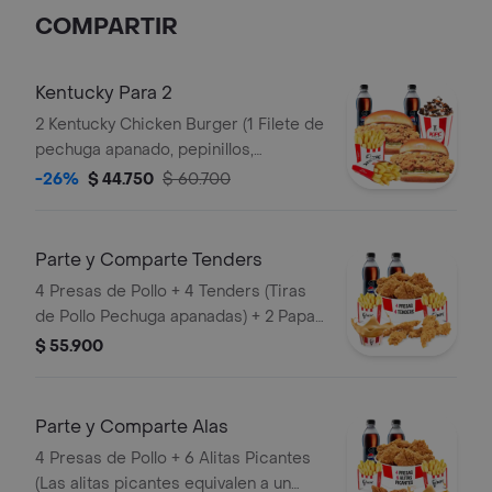
Gaseosa PET 400ml
COMPARTIR
Kentucky Para 2
2 Kentucky Chicken Burger (1 Filete de
pechuga apanado, pepinillos,
mayonesa premium y mantequilla) + 2
-26%
$ 44.750
$ 60.700
Papas Pequeñas + 2 Gaseosas PET
400ml + 1 Avalancha Oreo
Parte y Comparte Tenders
4 Presas de Pollo + 4 Tenders (Tiras
de Pollo Pechuga apanadas) + 2 Papas
Pequeñas + 1 Balde de Salsa 100g + 2
$ 55.900
Gaseosas Pet 400 ml
Parte y Comparte Alas
4 Presas de Pollo + 6 Alitas Picantes
(Las alitas picantes equivalen a un