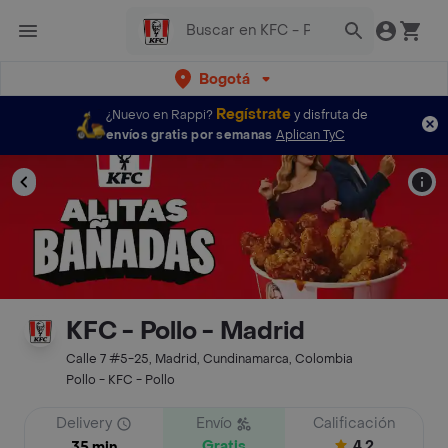
Bogotá
Regístrate
¿Nuevo en Rappi?
y disfruta de
envíos gratis por semanas
Aplican TyC
KFC - Pollo - Madrid
Calle 7 #5-25, Madrid, Cundinamarca, Colombia
Pollo - KFC - Pollo
Delivery
Envío
Calificación
Gratis
4.2
35 min