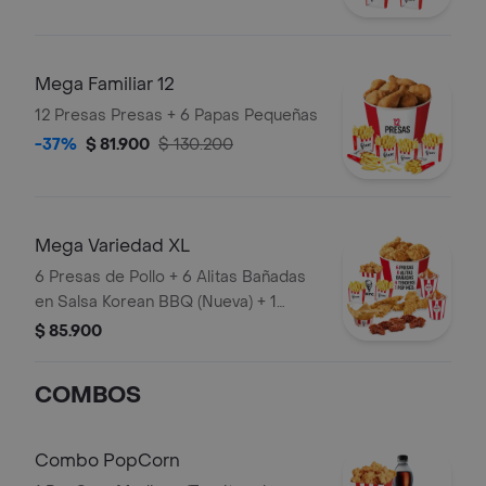
Mega Familiar 12
12 Presas Presas + 6 Papas Pequeñas
-37%
$ 81.900
$ 130.200
Mega Variedad XL
6 Presas de Pollo + 6 Alitas Bañadas
en Salsa Korean BBQ (Nueva) + 1
PopCorn Mediano + 4 Tenders (Tiras
$ 85.900
de Pollo Pechuga apanadas) + 2 Papas
Pequeñas + 2 Sudaes de Arequipe + 1
COMBOS
Balde de Salsa 100g
Combo PopCorn