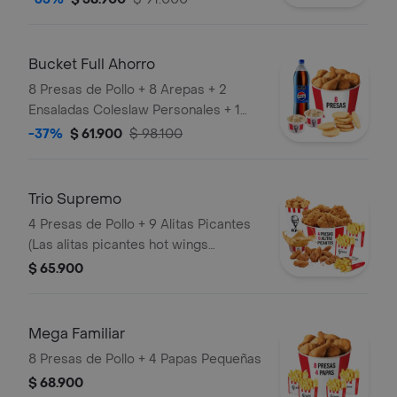
Bucket Full Ahorro
8 Presas de Pollo + 8 Arepas + 2
Ensaladas Coleslaw Personales + 1
Gaseosa 1,5 Litros
-37%
$ 61.900
$ 98.100
Trio Supremo
4 Presas de Pollo + 9 Alitas Picantes
(Las alitas picantes hot wings
equivalen a un trozo de ala) + 1
$ 65.900
PopCorn Mediano (Trozos de
pechuga apanados) + 3 Papas
Pequeñas + 1 Balde de Salsa 100g
Mega Familiar
8 Presas de Pollo + 4 Papas Pequeñas
$ 68.900