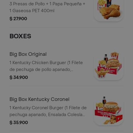
3 Presas de Pollo + 1 Papa Pequeña +
1 Gaseosa PET 400ml
$ 27.900
BOXES
Big Box Original
1 Kentucky Chicken Burguer (1 Filete
de pechuga de pollo apanado,
pepinillos, mayonesa premium y
$ 34.900
mantequilla) + 1 PopCorn Peq + 1 Papa
Peq + 1 Gaseosa Pet 400ml + 1 Balde
de Salsa 100g
Big Box Kentucky Coronel
1 Kentucky Coronel Burger (1 Filete de
pechuga apanado, Ensalada Coleslaw,
BBQ y mantequilla) + 1 Pop Corn
$ 35.900
Pequeño+ 1 Papa Pequeña + 1