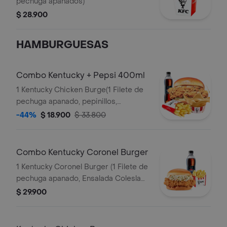
pechuga apanados)
$ 28.900
HAMBURGUESAS
Combo Kentucky + Pepsi 400ml
1 Kentucky Chicken Burge(1 Filete de
pechuga apanado, pepinillos,
mayonesa premium y mantequilla) + 1
-44%
$ 18.900
$ 33.800
Papa Pequeña + 1 Gaseosa PET
400ml + 1 Balde de Salsa 100g
Combo Kentucky Coronel Burger
1 Kentucky Coronel Burger (1 Filete de
pechuga apanado, Ensalada Coleslaw,
BBQ y mantequilla) + 1 Papa Pequeña
$ 29.900
+ 1 Gaseosa PET 400ml