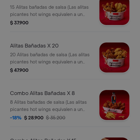
15 Alitas bañadas de salsa (Las alitas
picantes hot wings equivalen a un
trozo de ala)
$ 37.900
Alitas Bañadas X 20
20 Alitas bañadas de salsa (Las alitas
picantes hot wings equivalen a un
trozo de ala)
$ 47.900
Combo Alitas Bañadas X 8
8 Alitas bañadas de salsa (Las alitas
picantes hot wings equivalen a un
trozo de ala) + 1 Papa Pequeña + 1
-18%
$ 28.900
$ 35.200
Gaseosa Pet