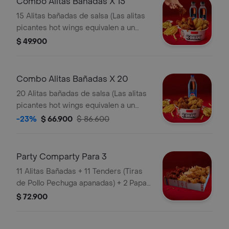
Combo Alitas Bañadas X 15
15 Alitas bañadas de salsa (Las alitas
picantes hot wings equivalen a un
trozo de ala) + 2 Papa Pequeña + 2
$ 49.900
Gaseosa Pet
Combo Alitas Bañadas X 20
20 Alitas bañadas de salsa (Las alitas
picantes hot wings equivalen a un
trozo de ala) + 3 Papa Pequeña + 1
-23%
$ 66.900
$ 86.600
Gaseosa 1,5 lts
Party Comparty Para 3
11 Alitas Bañadas + 11 Tenders (Tiras
de Pollo Pechuga apanadas) + 2 Papas
Pequeñas + 1 Balde de Salsa 100g
$ 72.900