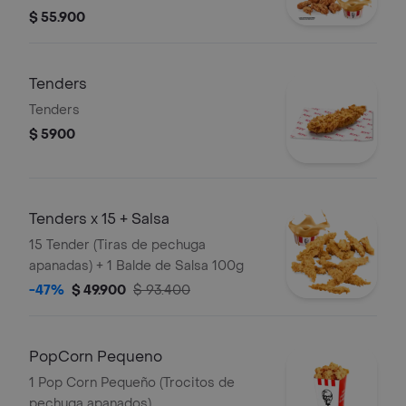
trozo de ala) + 2 Papas Pequeñas + 2
$ 55.900
Gaseosas Pet 400ml + 1 Balde de
Salsa 100g
Tenders
Tenders
$ 5900
Tenders x 15 + Salsa
15 Tender (Tiras de pechuga
apanadas) + 1 Balde de Salsa 100g
-47%
$ 49.900
$ 93.400
PopCorn Pequeno
1 Pop Corn Pequeño (Trocitos de
pechuga apanados)