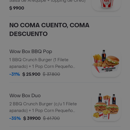
Salsa de Arequipe + topping de Oreo)
$ 9900
NO COMA CUENTO, COMA
DESCUENTO
Wow Box BBQ Pop
1 BBQ Crunch Burger (1 Filete
apanado) + 1 Pop Corn Pequeño
(Trocitos de pechuga pollo apanados)
-31%
$ 25.900
$ 37.800
+ 1 Papa Pequeña + 1 Gaseosa PET
400ml
Wow Box Duo
2 BBQ Crunch Burger (c/u 1 Filete
apanado) + 1 Pop Corn Pequeño
(Trocitos de pechuga apanados) + 2
-35%
$ 39.900
$ 61.700
Papa Pequeña + 2 Gaseosas PET