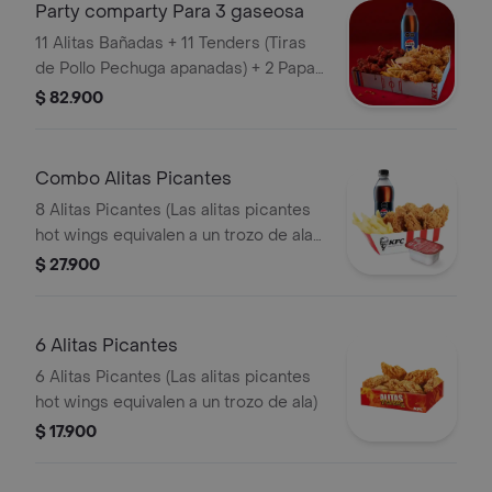
Party comparty Para 3 gaseosa
11 Alitas Bañadas + 11 Tenders (Tiras
de Pollo Pechuga apanadas) + 2 Papas
Pequeñas + 1 Balde de Salsa 100g + 1
$ 82.900
Gaseosa 1,5 lts
Combo Alitas Picantes
8 Alitas Picantes (Las alitas picantes
hot wings equivalen a un trozo de ala)
+ 1 Papa Pequeña + 1 Gaseosa PET
$ 27.900
400ml + + 1 Blister de Salsa BBQ
6 Alitas Picantes
6 Alitas Picantes (Las alitas picantes
hot wings equivalen a un trozo de ala)
$ 17.900