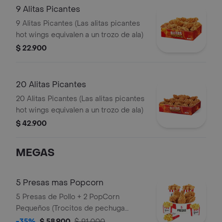
9 Alitas Picantes
9 Alitas Picantes (Las alitas picantes
hot wings equivalen a un trozo de ala)
$ 22.900
20 Alitas Picantes
20 Alitas Picantes (Las alitas picantes
hot wings equivalen a un trozo de ala)
$ 42.900
MEGAS
5 Presas mas Popcorn
5 Presas de Pollo + 2 PopCorn
Pequeños (Trocitos de pechuga
apanados) + 3 Papas Pequeñas
-35%
$ 58.900
$ 91.000