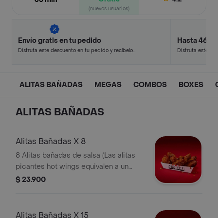
(nuevos usuarios)
Envío gratis en tu pedido
Hasta 46% 
Disfruta este descuento en tu pedido y recíbelo
Disfruta este de
en minutos.
en minutos.
ALITAS BAÑADAS
MEGAS
COMBOS
BOXES
ALITAS BAÑADAS
Alitas Bañadas X 8
8 Alitas bañadas de salsa (Las alitas
picantes hot wings equivalen a un
trozo de ala)
$ 23.900
Alitas Bañadas X 15