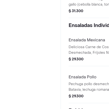
gallo (cebolla blanca, to
maíz tierno, hogo y pec
$ 31.300
desmechada.
Ensaladas Indivi
Ensalada Mexicana
Deliciosa Carne de Cost
Desmechada, Frijoles N
tierno, Queso mozzarel
$ 29.300
Pico de gallo, Lechuga B
Ensalada Pollo
Pechuga pollo desmech
Batavia, lechuga romana
tomate chonto, queso mo
$ 29.300
roja y croutones.