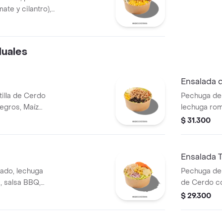
mate y cilantro),
huga de pollo
duales
Ensalada 
illa de Cerdo
Pechuga de 
egros, Maíz
lechuga rom
la, Guacamole,
tierno, tom
$ 31.300
atavia.
tocineta.
Ensalada T
ado, lechuga
Pechuga de
, salsa BBQ,
de Cerdo co
zzarella, cebolla
calada, lec
$ 29.300