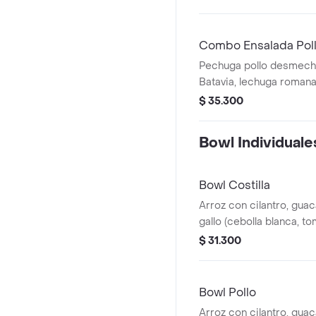
Pico de gallo, Lechuga B
Combo Ensalada Pol
Pechuga pollo desmech
Batavia, lechuga romana
tomate chonto, queso mo
$ 35.300
roja y croutones, papas 
Bowl Individuale
Bowl Costilla
Arroz con cilantro, gua
gallo (cebolla blanca, to
piña calada asada y cost
$ 31.300
desmechada.
Bowl Pollo
Arroz con cilantro, gua