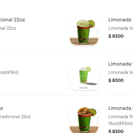
cional 22oz
Limonada V
nal 22oz
Limonada Va
$ 8300
Limonada 
oz(693ml)
Limonada V
$ 8300
oz
Limonada 
radicional 22oz
Limonada Pa
16oz(492ml)
$ 8300