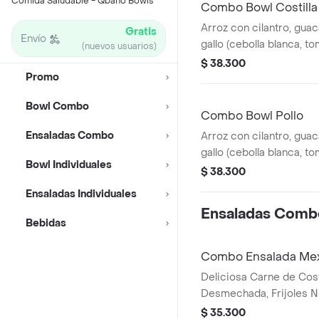
Comida Saludable - Qbano Bowls
Combo Bowl Costilla
Arroz con cilantro, gua
Gratis
Envío
gallo (cebolla blanca, to
(nuevos usuarios)
piña calada asada y cost
$ 38.300
Promo
desmechada.
Bowl Combo
Combo Bowl Pollo
Ensaladas Combo
Arroz con cilantro, gua
gallo (cebolla blanca, to
Bowl Individuales
maíz tierno, hogo y pec
$ 38.300
desmechada.
Ensaladas Individuales
Ensaladas Comb
Bebidas
Combo Ensalada Me
Deliciosa Carne de Cost
Desmechada, Frijoles N
tierno, Queso mozzarel
$ 35.300