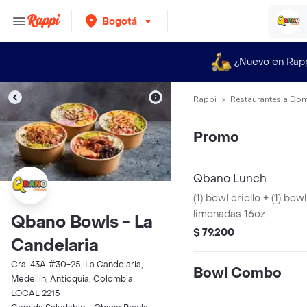
Bogotá
¿Nuevo en Rap
Rappi
Restaurantes a Dom
Promo
Qbano Lunch
(1) bowl criollo + (1) bow
limonadas 16oz
Qbano Bowls - La
$ 79.200
Candelaria
Cra. 43A #30-25, La Candelaria,
Bowl Combo
Medellín, Antioquia, Colombia
LOCAL 2215