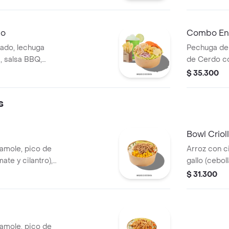
atavia.
tocinet, pap
lo
Combo Ens
ado, lechuga
Pechuga de
, salsa BBQ,
de Cerdo co
zzarella, cebolla
calada, lec
$ 35.300
y bebida.
s
Bowl Criol
camole, pico de
Arroz con c
mate y cilantro),
gallo (cebol
illa de cerdo
carne de re
$ 31.300
de cerdo y f
camole, pico de