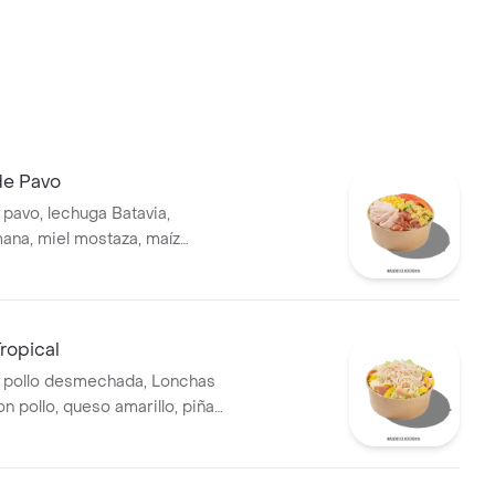
de Pavo
pavo, lechuga Batavia,
ana, miel mostaza, maíz
ate chonto, croutones y
ropical
 pollo desmechada, Lonchas
n pollo, queso amarillo, piña
huga batavia y mayonesa.