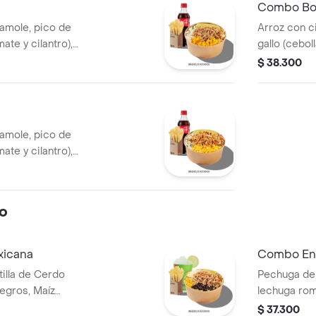
Combo Bow
camole, pico de
Arroz con c
mate y cilantro),
gallo (cebol
illa de cerdo
carne de re
$ 38.300
de cerdo y f
camole, pico de
mate y cilantro),
huga de pollo
o
xicana
Combo En
illa de Cerdo
Pechuga de 
egros, Maíz
lechuga rom
la, Guacamole,
tierno, tom
$ 37.300