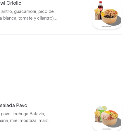
l Criollo
ilantro, guacamole, pico de
la blanca, tomate y cilantro),
s desmechada, hogo, chorizo
ríjoles negros.
salada Pavo
pavo, lechuga Batavia,
ana, miel mostaza, maíz
ate chonto, croutones y