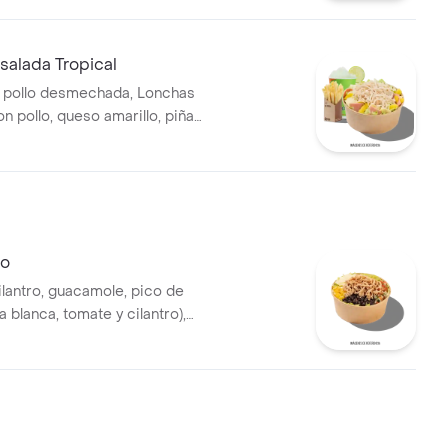
as y bebida.
alada Tropical
 pollo desmechada, Lonchas
n pollo, queso amarillo, piña
huga batavia y mayonesa.
lo
ilantro, guacamole, pico de
la blanca, tomate y cilantro),
s desmechada, hogo, chorizo
ríjoles negros.