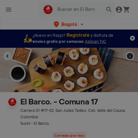
Bogotá
Regístrate
¿Nuevo en Rappi?
y disfruta de
envíos gratis por semanas
Aplican TyC
El Barco. - Comuna 17
Carrera 51 #17-22, San Judas Tadeo, Cali, Valle del Cauca,
Colombia
Sushi - El Barco.
Cerrado por hoy