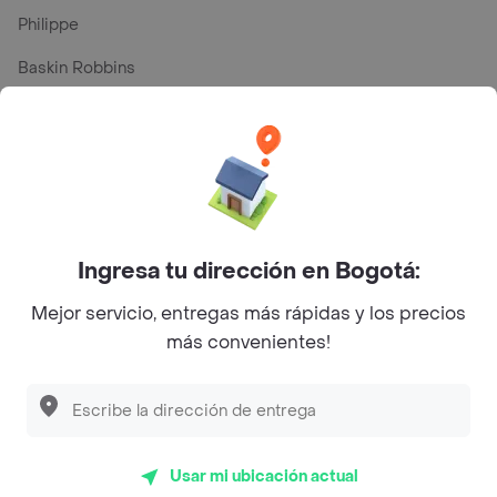
Philippe
Baskin Robbins
La Cesta
Mercari - Postres
Myriam Camhi Co
Magnifique
Ingresa tu dirección en Bogotá:
Empanaditas de Pipian - Empanadas
Mejor servicio, entregas más rápidas y los precios
Desayunadero de la 42
más convenientes!
Luisa Postres
Sopitas y Frijoladas
Subway
Usar mi ubicación actual