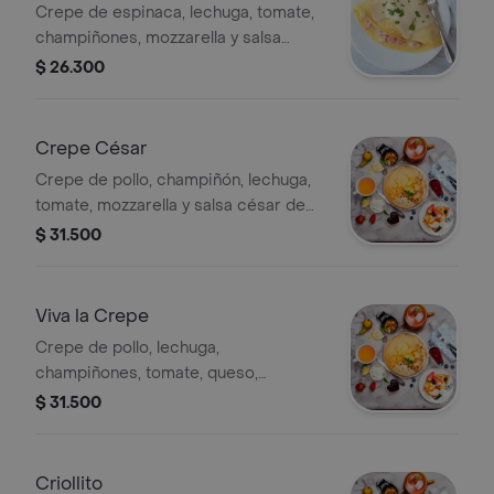
Crepe de espinaca, lechuga, tomate,
champiñones, mozzarella y salsa
italiana de casa, 1 pz.
$ 26.300
Crepe César
Crepe de pollo, champiñón, lechuga,
tomate, mozzarella y salsa césar de
casa, 1 pz.
$ 31.500
Viva la Crepe
Crepe de pollo, lechuga,
champiñones, tomate, queso,
mozzarella y salsa pesto, 1 pz.
$ 31.500
Criollito