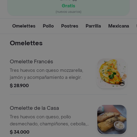
Gratis
(nuevos usuarios)
Omelettes
Pollo
Postres
Parrilla
Mexicana
Omelettes
Omelette Francés
Tres huevos con queso mozzarella,
jamón y acompañamiento a elegir.
$ 28.900
Omelette de la Casa
Tres huevos con queso, pollo
desmechado, champiñones, cebolla,
queso mozzarella y acompañamiento
$ 34.000