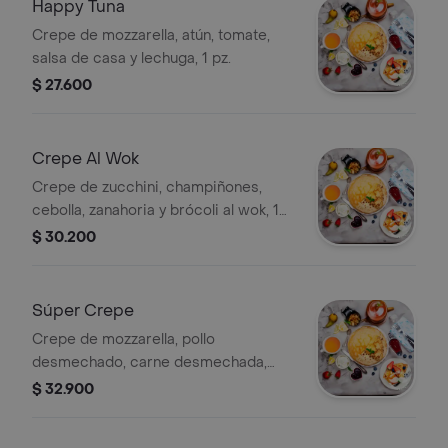
Happy Tuna
Crepe de mozzarella, atún, tomate,
salsa de casa y lechuga, 1 pz.
$ 27.600
Crepe Al Wok
Crepe de zucchini, champiñones,
cebolla, zanahoria y brócoli al wok, 1
pz.
$ 30.200
Súper Crepe
Crepe de mozzarella, pollo
desmechado, carne desmechada,
jamón, champiñones, lechuga y hogao,
$ 32.900
1 pz.