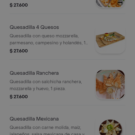
$ 27.600
Quesadilla 4 Quesos
Quesadilla con queso mozzarella,
parmesano, campesino y holandés, 1
pieza.
$ 27.600
Quesadilla Ranchera
Quesadilla con salchicha ranchera,
mozzarella y huevo, 1 pieza.
$ 27.600
Quesadilla Mexicana
Quesadilla con carne molida, maíz,
jalapeños, salsa mexicana de casa y