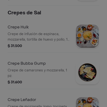
Crepes de Sal
Crepe Hulk
Crepe de infusión de espinaca,
mozzarella, tortilla de huevo y pollo, 1
pz.
$ 31.500
Crepe Bubba Gump
Crepe de camarones y mozzarella, 1
pz.
$ 31.600
Crepe Leñador
Crepe de mozzarella, lomo, tocineta