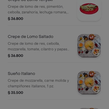
Crepe de lomo de res, pimentón,
cebolla, zanahoria, lechuga romana,
mozzarella y salsa teriyaki de casa, 1
$ 36.800
pz.
Crepe de Lomo Saltado
Crepe de lomo de res, cebolla,
mozzarella, tomate, cilantro y papas
de casa, 1 pz.
$ 36.800
Sueño Italiano
Crepe de mozzarella, carne molida y
champiñones italianos, 1 pz.
$ 35.500