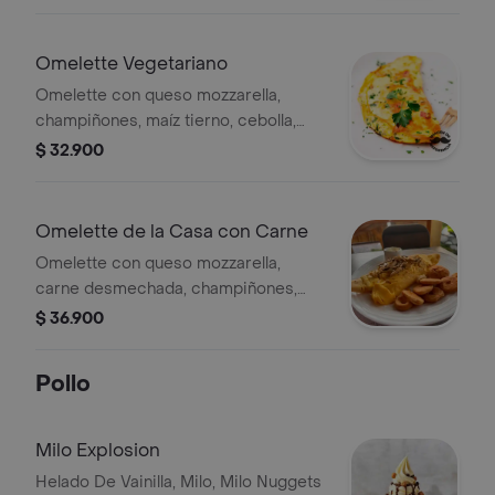
a elegir.
Omelette Vegetariano
Omelette con queso mozzarella,
champiñones, maíz tierno, cebolla,
tomate, espinaca, plátano maduro y
$ 32.900
acompañamiento a elegir.
Omelette de la Casa con Carne
Omelette con queso mozzarella,
carne desmechada, champiñones,
cebolla y acompañamiento a elegir.
$ 36.900
Pollo
Milo Explosion
Helado De Vainilla, Milo, Milo Nuggets