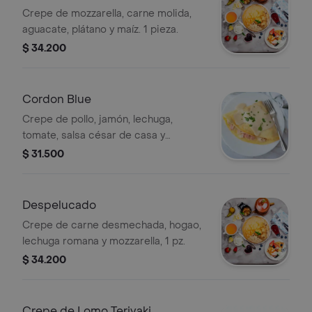
Crepe de mozzarella, carne molida,
aguacate, plátano y maíz. 1 pieza.
$ 34.200
Cordon Blue
Crepe de pollo, jamón, lechuga,
tomate, salsa césar de casa y
mozzarella, 1 pz.
$ 31.500
Despelucado
Crepe de carne desmechada, hogao,
lechuga romana y mozzarella, 1 pz.
$ 34.200
Crepe de Lomo Teriyaki