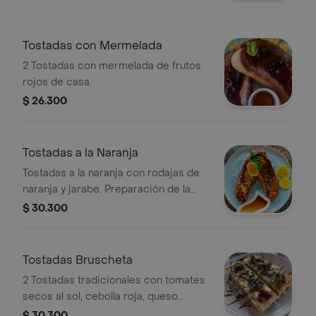
huevos cocinados.
Tostadas con Mermelada
2 Tostadas con mermelada de frutos
rojos de casa.
$ 26.300
Tostadas a la Naranja
Tostadas a la naranja con rodajas de
naranja y jarabe. Preparación de la
casa.
$ 30.300
Tostadas Bruscheta
2 Tostadas tradicionales con tomates
secos al sol, cebolla roja, queso
costeño, parmesano, cilantro y una
$ 30.300