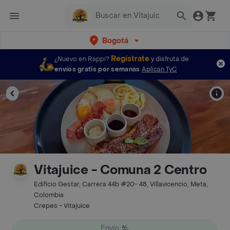
Bogotá
Regístrate
¿Nuevo en Rappi?
y disfruta de
envíos gratis por semanas
Aplican TyC
Vitajuice - Comuna 2 Centro
Edificio Gestar, Carrera 44b #20- 48, Villavicencio, Meta,
Colombia
Crepes - Vitajuice
Envío