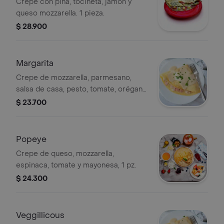
Crepe con piña, tocineta, jamón y
queso mozzarella. 1 pieza.
$ 28.900
Margarita
Crepe de mozzarella, parmesano,
salsa de casa, pesto, tomate, orégano
y aceite de oliva, 1 pz.
$ 23.700
Popeye
Crepe de queso, mozzarella,
espinaca, tomate y mayonesa, 1 pz.
$ 24.300
Veggillicous