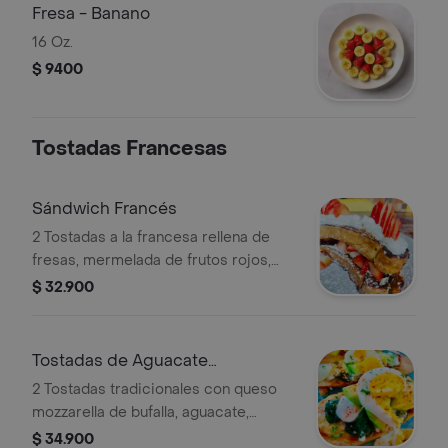
Fresa - Banano
16 Oz.
$ 9400
Tostadas Francesas
Sándwich Francés
2 Tostadas a la francesa rellena de
fresas, mermelada de frutos rojos,
queso crema y cubierto de crema
$ 32.900
batida.
Tostadas de Aguacate
Vegetariana
2 Tostadas tradicionales con queso
mozzarella de bufalla, aguacate,
espinaca salteada, tomate y dos
$ 34.900