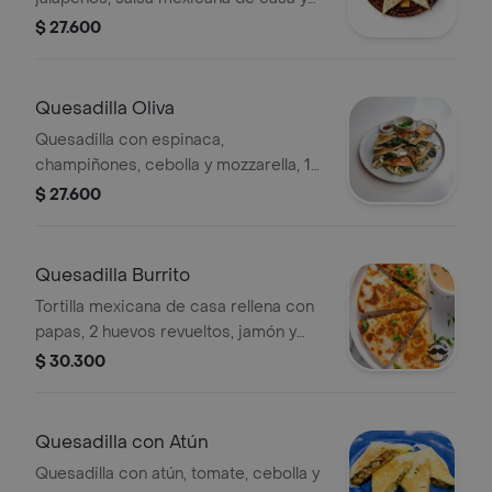
mozzarella, 1 pieza.
$ 27.600
Quesadilla Oliva
Quesadilla con espinaca,
champiñones, cebolla y mozzarella, 1
pieza.
$ 27.600
Quesadilla Burrito
Tortilla mexicana de casa rellena con
papas, 2 huevos revueltos, jamón y
queso, 1 pieza.
$ 30.300
Quesadilla con Atún
Quesadilla con atún, tomate, cebolla y