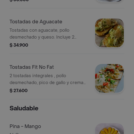
reducción de balsámica.
Tostadas de Aguacate
Tostadas con aguacate, pollo
desmechado y queso. Incluye 2
unidades.
$ 34.900
Tostadas Fit No Fat
2 tostadas integrales , pollo
desmechado, pico de gallo y crema
agria.
$ 27.600
Saludable
Pina - Mango