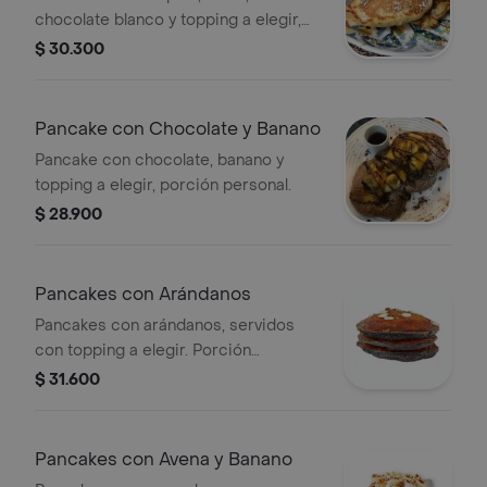
chocolate blanco y topping a elegir,
porción personal.
$ 30.300
Pancake con Chocolate y Banano
Pancake con chocolate, banano y
topping a elegir, porción personal.
$ 28.900
Pancakes con Arándanos
Pancakes con arándanos, servidos
con topping a elegir. Porción
personal. Incluye almendras laminadas
$ 31.600
visibles.
Pancakes con Avena y Banano