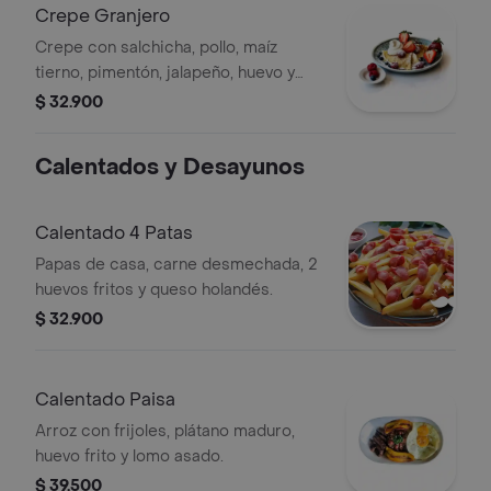
Crepe Granjero
Crepe con salchicha, pollo, maíz
tierno, pimentón, jalapeño, huevo y
queso siete cueros.
$ 32.900
Calentados y Desayunos
Calentado 4 Patas
Papas de casa, carne desmechada, 2
huevos fritos y queso holandés.
$ 32.900
Calentado Paisa
Arroz con frijoles, plátano maduro,
huevo frito y lomo asado.
$ 39.500