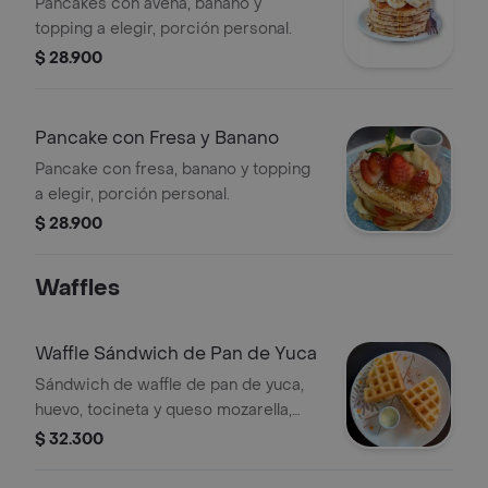
Pancakes con avena, banano y
topping a elegir, porción personal.
$ 28.900
Pancake con Fresa y Banano
Pancake con fresa, banano y topping
a elegir, porción personal.
$ 28.900
Waffles
Waffle Sándwich de Pan de Yuca
Sándwich de waffle de pan de yuca,
huevo, tocineta y queso mozarella,
acompañado de crema agria.
$ 32.300