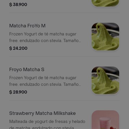
16oz. Escoge los toppings a elección.
$ 38.900
4 Toppings incluidos.
Matcha FroYo M
Frozen Yogurt de té matcha sugar
free. endulzado con stevia. Tamaño
16oz. Escoge los toppings a elección.
$ 24.200
3 Toppings incluidos.
Froyo Matcha S
Frozen Yogurt de té matcha sugar
free. endulzado con stevia. Tamaño
12oz. Escoge los toppings a elección.
$ 28.900
2 Toppings incluidos.
Strawberry Matcha Milkshake
Malteada de yogurt de fresas y helado
de matcha. endulzado con stevia.