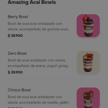
Amazing Acai Bowls
Berry Bowl
Bowl de soul acai endulzado con
stevia. acompañado de granola soul,
nutella, chia pudding, coco rallado,
$ 38.900
arándanos, y fresas, y tamaño a elegir.
Zero Bowl
Bowl de acai endulzado con stevia,
acompañado de avena, yogurt griego,
chía pudding, crema de almendras,
$ 38.900
banano, fresa.
Choco Bowl
Bowl de soul acai endulzado con
stevia. acompañado de nutella, galleta