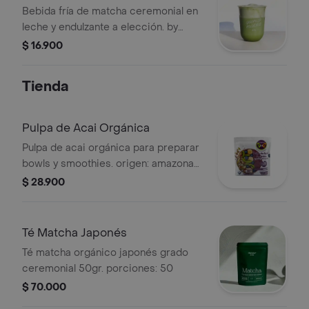
Bebida fría de matcha ceremonial en
leche y endulzante a elección. by
matchakai.
$ 16.900
Tienda
Pulpa de Acai Orgánica
Pulpa de acai orgánica para preparar
bowls y smoothies. origen: amazonas,
colombia. porciones: 4 pulpas
$ 28.900
Té Matcha Japonés
Té matcha orgánico japonés grado
ceremonial 50gr. porciones: 50
$ 70.000