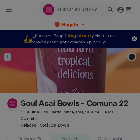
Bogotá
Regístrate
¿Nuevo en Rappi?
y disfruta de
envíos gratis por semanas
Aplican TyC
Soul Acai Bowls - Comuna 22
Cl. 18 #118-241, Barrio Pance, Cali, Valle del Cauca,
Colombia
Helados - Soul Acai Bowls
Delivery
Envío
Calificación