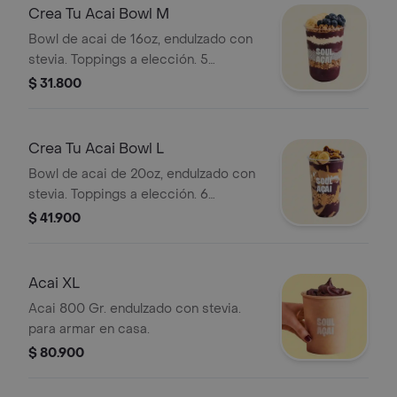
Crea Tu Acai Bowl M
Bowl de acai de 16oz, endulzado con
stevia. Toppings a elección. 5
Toppings Incluidos.
$ 31.800
Crea Tu Acai Bowl L
Bowl de acai de 20oz, endulzado con
stevia. Toppings a elección. 6
Toppings Incluidos.
$ 41.900
Acai XL
Acai 800 Gr. endulzado con stevia.
para armar en casa.
$ 80.900