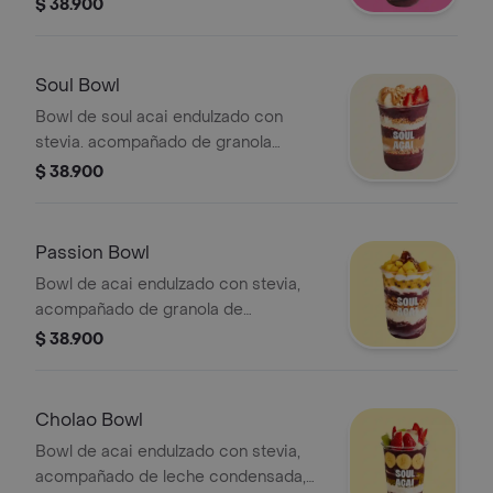
oreo triturada, chips chocolate
$ 38.900
oscuro, maní triturado, leche en polvo,
fresa, banano y tamaño a elegir.
Soul Bowl
Bowl de soul acai endulzado con
stevia. acompañado de granola
crunchy orgánica, leche en polvo,
$ 38.900
mantequilla de maní, maní triturado,
chips de chocolate, fresas y banano.
Passion Bowl
Bowl de acai endulzado con stevia,
acompañado de granola de
almendras orgánica, leche en polvo,
$ 38.900
mango, maracuyá, yogurt griego, miel
de agave.
Cholao Bowl
Bowl de acai endulzado con stevia,
acompañado de leche condensada,