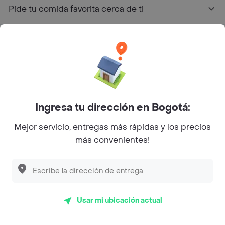
Pide tu comida favorita cerca de ti
Categorías
Únete a Rappi
Sobre Rappi
Ingresa tu dirección en Bogotá:
Mejor servicio, entregas más rápidas y los precios
Facebook
Twitter
Instagram
más convenientes!
©
2026
Rappi Inc. All rights reserved.
Usar mi ubicación actual
Rappi S.A.S. --- NIT 900.843.898-9 --- Calle 63 # 16A-02
Bogotá D.C. --- notificacionesrappi@rappi.com