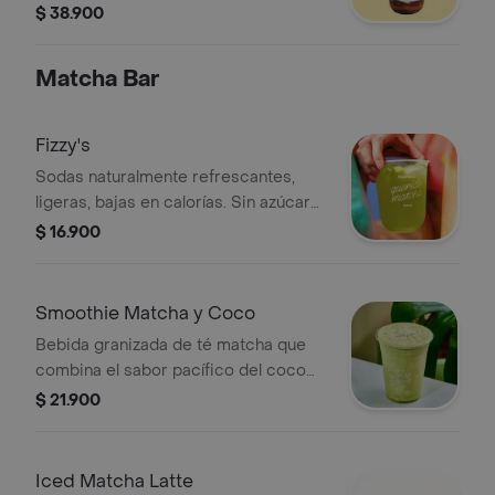
leche en polvo, kiwi, maracuyá,
$ 38.900
mango, fresa, banano.
Matcha Bar
Fizzy's
Sodas naturalmente refrescantes,
ligeras, bajas en calorías. Sin azúcar
añadido.
$ 16.900
Smoothie Matcha y Coco
Bebida granizada de té matcha que
combina el sabor pacífico del coco
con los beneficios del té matcha.
$ 21.900
Iced Matcha Latte