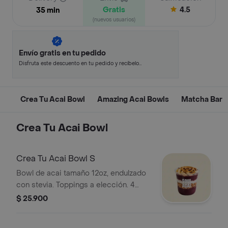
Gratis
4.5
35 min
(nuevos usuarios)
Envío gratis en tu pedido
Disfruta este descuento en tu pedido y recíbelo
en minutos.
Crea Tu Acai Bowl
Amazing Acai Bowls
Matcha Bar
Crea Tu Acai Bowl
Crea Tu Acai Bowl S
Bowl de acai tamaño 12oz, endulzado
con stevia. Toppings a elección. 4
Toppings Incluidos.
$ 25.900