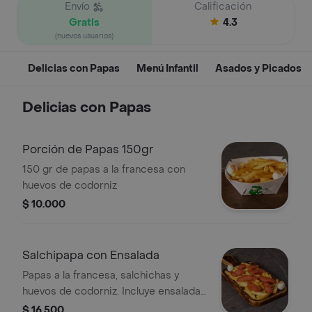
Envío
Calificación
Gratis
4.3
(nuevos usuarios)
Delicias con Papas
Menú Infantil
Asados y Picados
Delicias con Papas
Porción de Papas 150gr
150 gr de papas a la francesa con
huevos de codorniz
$ 10.000
Salchipapa con Ensalada
Papas a la francesa, salchichas y
huevos de codorniz. Incluye ensalada
de repollo y zanahoria.
$ 16.500