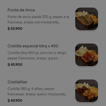
Punta de Anca
Punta de anca asada 270 g, papas a la
francesa, arepa con mozzarella,
ensalada a elección y huevos de
$ 55.900
codorniz
Costilla especial bbq x 450
Costilla bbq 450 gr, porción a elegir,
papas francesas, arepa, queso
mozzarella, huevos de codorniz,
$ 45.900
ensalada de repollo y zanahoria
Costialitas
Costilla 180 g, 4 alitas, papas
francesas, arepa, queso mozzarella,
huevos de codorniz, ensalada de
$ 44.900
repollo y zanahoria