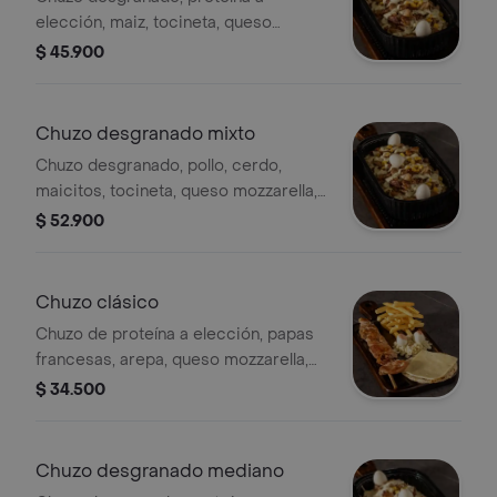
elección, maiz, tocineta, queso
mozzarella, ripio de papa, huevos de
$ 45.900
codorniz y salsa de la casa
Chuzo desgranado mixto
Chuzo desgranado, pollo, cerdo,
maicitos, tocineta, queso mozzarella,
ripio de papa, huevos de codorniz y
$ 52.900
salsa de la casa
Chuzo clásico
Chuzo de proteína a elección, papas
francesas, arepa, queso mozzarella,
huevos de codorniz y ensalada.
$ 34.500
Chuzo desgranado mediano