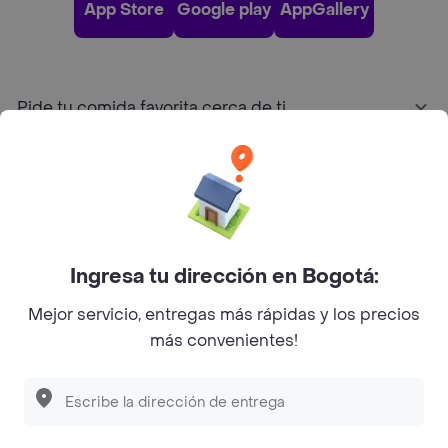
App Store
Google play
AppGallery
Pide tu comida favorita cerca de ti
Categorías
Únete a Rappi
Ingresa tu dirección en Bogotá:
Sobre Rappi
Mejor servicio, entregas más rápidas y los precios
más convenientes!
Facebook
Twitter
Instagram
©
2026
Rappi Inc. All rights reserved.