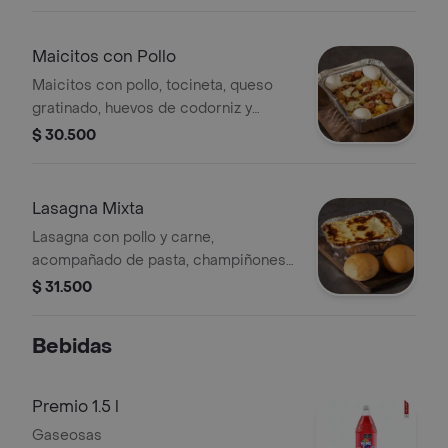
Maicitos con Pollo
Maicitos con pollo, tocineta, queso
gratinado, huevos de codorniz y
salsas.
$ 30.500
Lasagna Mixta
Lasagna con pollo y carne,
acompañado de pasta, champiñones,
queso gratinado y pan.
$ 31.500
Bebidas
Premio 1.5 l
Gaseosas