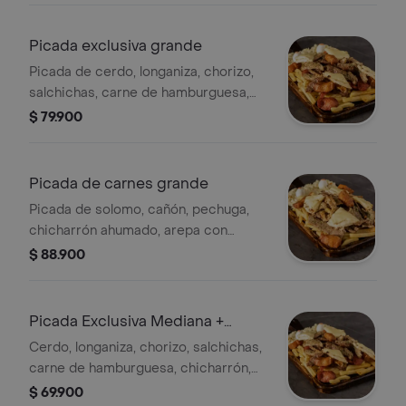
Picada exclusiva grande
Picada de cerdo, longaniza, chorizo,
salchichas, carne de hamburguesa,
chicharrón ahumado, arepa con
$ 79.900
queso mozzarella, papas francesas,
tomate, huevos de codorniz , salsa
bbq, ensalada de repollo y zanahoria,
Picada de carnes grande
para 2 personas
Picada de solomo, cañón, pechuga,
chicharrón ahumado, arepa con
mozzarella, papas francesas, tomate,
$ 88.900
ensalada, huevos de codorniz y salsa
bbq, para 4 personas
Picada Exclusiva Mediana +
Limonada Personal
Cerdo, longaniza, chorizo, salchichas,
carne de hamburguesa, chicharrón,
arepa, queso mozzarella, papas
$ 69.900