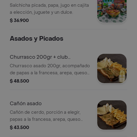
Salchicha picada, papa, jugo en cajita
a elección, juguete y un dulce.
$ 36.900
Asados y Picados
Churrasco 200gr + club
colombia
Churrasco asado 200gr, acompañado
de papas a la francesa, arepa, queso
mozzarella, ensalada a elección y
$ 48.500
huevos de codorniz + club colombia
Cañón asado
Cañón de cerdo, porción a elegir,
papas a la francesa, arepa, queso
mozzarella, ensalada a elección y
$ 43.500
huevos de codorniz