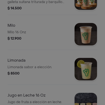
galleta sultana triturada y barquillo
piazza.
$ 14.500
Milo
Milo 16 Onz
$ 12.900
Limonada
Limonada sabor a elección.
$ 8500
Jugo en Leche 16 Oz
Jugo de fruta a elección en leche.