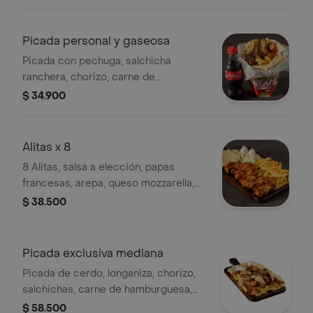
francesas, tomate, huevos de
codorniz y salsa bbq, ensalada de
repollo y zanahoria.
Picada personal y gaseosa
Picada con pechuga, salchicha
ranchera, chorizo, carne de
hamburguesa, papas a la francesa,
$ 34.900
arepa con queso mozzarella, huevos
de codorniz y gaseosa coca cola
original 250 ml
Alitas x 8
8 Alitas, salsa a elección, papas
francesas, arepa, queso mozzarella,
huevos de codorniz, ensalada de
$ 38.500
repollo y zanahoria.
Picada exclusiva mediana
Picada de cerdo, longaniza, chorizo,
salchichas, carne de hamburguesa,
chicharrón ahumado, arepa con
$ 58.500