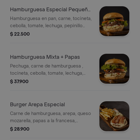
la espectacular cebolla puerro,
Hamburguesa Especial Pequeña
nuestra deliciosa salsa brasa, Pepino,
+ Papas
Hamburguesa en pan, carne, tocineta,
lechuga, guacamole y salsas de la
cebolla, tomate, lechuga, pepinillo
casa, Acompañada como siempre de
dulce, queso mozzarella, papa
$ 22.500
unas inolvidables papas a la
triturada, huevo de codorniz, salsas,
francesas. Una explosión de sabor en
ensalada y papas a la francesa.
cada bocado․ Empacada en caja para
Hamburguesa Mixta + Papas
regalo de Atlético Nacional
Pechuga, carne de hamburguesa ,
tocineta, cebolla, tomate, lechuga,
pepinillo dulce, queso mozzarella,
$ 37.900
papa triturada, huevo de codorniz,
ensalada, papas a la francesa.
Burger Arepa Especial
Carne de hamburguesa, arepa, queso
mozarella, papas a la francesa,
tocineta, huevos de codorniz salsas y
$ 28.900
ensalada.