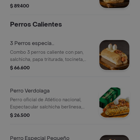
400ml
$ 89.400
Perros Calientes
3 Perros especia
peque+gaseosa pet 400ml
Combo 3 perros caliente con pan,
salchicha, papa triturada, tocineta,
queso mozzarella, huevos de
$ 66.600
codorniz, salsas y ensalada y una
gaseosa pet 400ml.
Perro Verdolaga
Perro oficial de Atlético nacional,
Espectacular salchicha berlinesa,
suave pan con ajonjolí negro‚ queso
$ 26.500
mozarella‚ cebolla caramelizada‚
tocino crujiente ahumado, la
espectacular cebolla puerro, nuestra
Perro Especial Pequeño