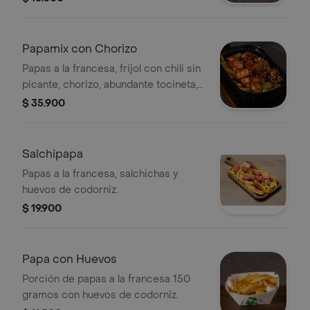
Papamix con Chorizo
Papas a la francesa, frijol con chili sin
picante, chorizo, abundante tocineta,
salsa de queso, guacamole y salsa
$ 35.900
ranch.
Salchipapa
Papas a la francesa, salchichas y
huevos de codorniz.
$ 19.900
Papa con Huevos
Porción de papas a la francesa 150
gramos con huevos de codorniz.