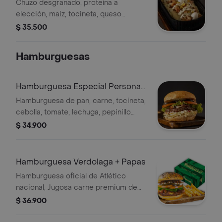
Chuzo desgranado, proteína a
elección, maiz, tocineta, queso
mozzarella, ripio de papa, huevos de
$ 35.500
codorniz y salsa de la casa
Hamburguesas
Hamburguesa Especial Personal
+ Papas
Hamburguesa de pan, carne, tocineta,
cebolla, tomate, lechuga, pepinillo
dulce, queso mozzarella, papa
$ 34.900
triturada, huevo de codorniz, salsas,
ensalada y papas a la francesa.
Hamburguesa Verdolaga + Papas
Hamburguesa oficial de Atlético
nacional, Jugosa carne premium de
120 gr, suave pan con ajonjolí negro‚
$ 36.900
queso cheddar‚ cebolla caramelizada
lentamente‚ tocino crujiente ahumado,