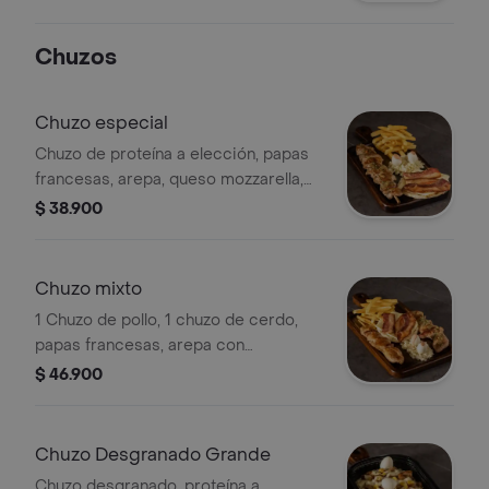
queso mozzarella, papas francesas,
tomate, huevos de codorniz , salsa
Chuzos
bbq, ensalada de repollo y zanahoria,
para 3 o 4 personas
Chuzo especial
Chuzo de proteína a elección, papas
francesas, arepa, queso mozzarella,
tocineta, huevos de codorniz y
$ 38.900
ensalada.
Chuzo mixto
1 Chuzo de pollo, 1 chuzo de cerdo,
papas francesas, arepa con
mozzarella, tocineta, huevos de
$ 46.900
codorniz, ensalada de repollo y
zanahoria
Chuzo Desgranado Grande
Chuzo desgranado, proteína a