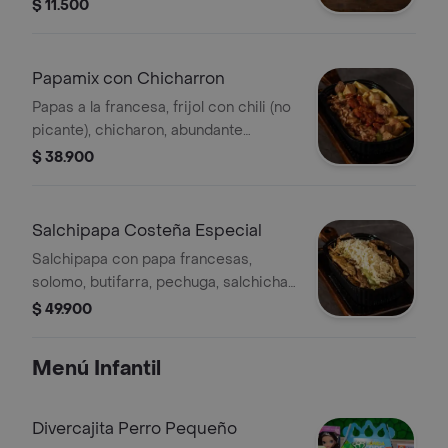
$ 11.500
Papamix con Chicharron
Papas a la francesa, frijol con chili (no
picante), chicharon, abundante
tocineta, salsa de queso, guacamole y
$ 38.900
salsa ranch.
Salchipapa Costeña Especial
Salchipapa con papa francesas,
solomo, butifarra, pechuga, salchicha,
queso costeño, lechuga, ripio de papa
$ 49.900
y salsa de tomate
Menú Infantil
Divercajita Perro Pequeño