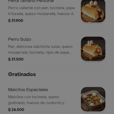
Perra Tamaño Personal
Perro caliente con pan, tocineta, papa
triturada, queso mozzarella, huevos de
codorniz, salsas y ensalada
$ 31.900
Perro Suizo
Pan, deliciosa salchicha suiza, queso
mozzarrela, tocineta, ripio de papa,
ensalada y salsas.
$ 31.500
Gratinados
Maicitos Especiales
Maicitos con tocineta, queso
gratinado, huevos de codorniz y
salsas.
$ 26.500