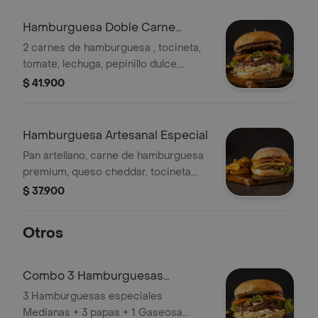
Hamburguesa Doble Carne
Especial + Papas
2 carnes de hamburguesa , tocineta,
tomate, lechuga, pepinillo dulce,
queso mozzarella, papa triturada,
$ 41.900
huevo de codorniz, salsas, ensalada y
papas a la francesa.
Hamburguesa Artesanal Especial
Pan artellano, carne de hamburguesa
premium, queso cheddar, tocineta,
lechuga, tomate, cebolla
$ 37.900
caramelizada, salsa de guacamole,
salsa especial y papa.
Otros
Combo 3 Hamburguesas
Especiales + 3 Papas + 1 Gaseosa
3 Hamburguesas especiales
400ml
Medianas + 3 papas + 1 Gaseosa