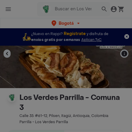
Bogotá
Regístrate
¿Nuevo en Rappi?
y disfruta de
envíos gratis por semanas
Aplican TyC
Los Verdes Parrilla - Comuna
3
Calle 35 #61-12, Pilsen, Itagüi, Antioquia, Colombia
Parrilla - Los Verdes Parrilla