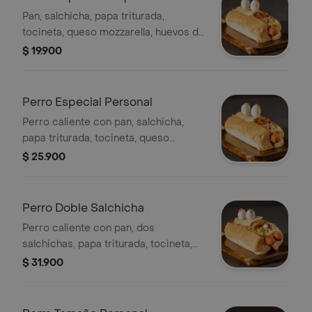
deliciosa salsa brasa, papa ripio,
Pan, salchicha, papa triturada,
ensalada de la casa, huevos de
tocineta, queso mozzarella, huevos de
codorniz, guacamole, salsas de la
codorniz, salsas y ensalada.
$ 19.900
casa. Una explosión de sabor en cada
bocado․ Empacada en caja para
regalo de Atlético Nacional
Perro Especial Personal
Perro caliente con pan, salchicha,
papa triturada, tocineta, queso
mozzarella, huevos de codorniz,
$ 25.900
salsas y ensalada.
Perro Doble Salchicha
Perro caliente con pan, dos
salchichas, papa triturada, tocineta,
queso mozzarella, huevos de
$ 31.900
codorniz, salsas y ensalada