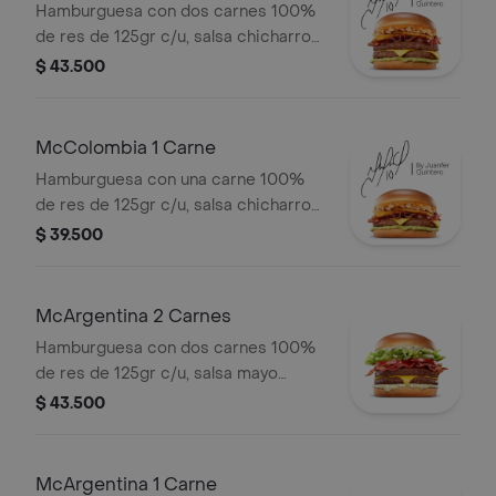
Hamburguesa con dos carnes 100%
elección.
de res de 125gr c/u, salsa chicharron,
cebolla crispy, tajada de platano,
$ 43.500
tocineta, queso cheddar y salsa de
aguacate.
McColombia 1 Carne
Hamburguesa con una carne 100%
de res de 125gr c/u, salsa chicharron,
cebolla crispy, tajada de platano,
$ 39.500
tocineta, queso cheddar y salsa de
aguacate.
McArgentina 2 Carnes
Hamburguesa con dos carnes 100%
de res de 125gr c/u, salsa mayo
chimichurri, cebolla fresca, lechuga,
$ 43.500
tomate, tocineta y queso cheddar.
McArgentina 1 Carne