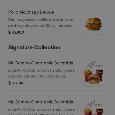
Brioche.
Pollo McCrispy Deluxe
Hamburguesa con filete crujiente de
pechuga de pollo de 125 g, mayonesa
cremosa, lechuga fresca y tomate, en
$ 35.900
pan suave tipo Brioche.
Signature Collection
McCombo Grande McColombia
2 Carnes
Elige tu McCombo con Hamburguesa
con dos carnes 100% de res de
125gr c/u, salsa chicharron, cebolla
$ 51.500
crispy, tajada de platano, tocineta,
queso cheddar y salsa de aguacate,
con papas grandes y gaseosa grande
McCombo Grande McColombia 1
a elegir.
Carne
Elige tu McCombo con Hamburguesa