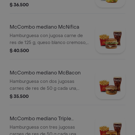
cebolla, lechuga fresca, pepinillos,
$ 36.500
queso cheddar cremoso, pan tostado
en el centro y salsa especial Big
Mac™, en pan dorado con ajonjolí.
McCombo mediano McNífica
Acompañada de papas fritas
Hamburguesa con jugosa carne de
medianas y bebida mediana a
res de 125 g, queso blanco cremoso,
elección.
cebolla, tomate fresco, lechuga, salsa
$ 40.500
de tomate, mayonesa y mostaza, en
pan dorado con ajonjolí. Acompañada
de papas fritas medianas y bebida
McCombo mediano McBacon
mediana a elección.
Hamburguesa con dos jugosas
carnes de res de 50 g cada una,
tocineta ahumada, cebolla, queso
$ 35.500
cheddar cremoso, salsa de tomate y
mostaza, en pan dorado con ajonjolí.
Acompañada de papas fritas
McCombo mediano Triple
medianas y bebida mediana a
Hamburguesa con Queso
Hamburguesa con tres jugosas
elección.
carnes de res de 50 g cada una,