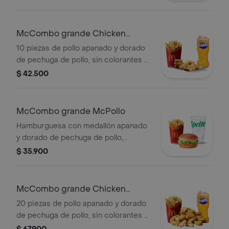
lechuga, salsa de tomate, mayonesa y
mostaza, en pan dorado con ajonjolí.
Acompañada de papas fritas grandes
McCombo grande Chicken
y bebida grande a elección.
McNuggets de 10 pzas
10 piezas de pollo apanado y dorado
de pechuga de pollo, sin colorantes ni
conservantes artificiales.
$ 42.500
Acompañadas de papas fritas
grandes y bebida grande a elección.
McCombo grande McPollo
Hamburguesa con medallón apanado
y dorado de pechuga de pollo,
mayonesa cremosa y lechuga fresca,
$ 35.900
en pan con ajonjolí. Acompañada de
papas fritas grandes y bebida grande
a elección.
McCombo grande Chicken
McNuggets de 20 pzas
20 piezas de pollo apanado y dorado
de pechuga de pollo, sin colorantes ni
conservantes artificiales.