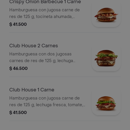
Crispy Onion Barbecue 1 Carne
Hamburguesa con jugosa carne de
res de 125 g, tocineta ahumada,
queso blanco cremoso, cebolla
$ 41.500
crispy, cebolla grillada y salsa
barbecue, en pan suave tipo Brioche.
Club House 2 Carnes
Hamburguesa con dos jugosas
carnes de res de 125 g, lechuga
fresca, tomate, cebolla grillada,
$ 46.500
tocineta ahumada, queso blanco
cremoso y salsa especial, en pan
suave tipo Brioche.
Club House 1 Carne
Hamburguesa con jugosa carne de
res de 125 g, lechuga fresca, tomate,
cebolla grillada, tocineta ahumada,
$ 41.500
queso blanco cremoso y salsa
especial, en pan suave tipo Brioche.