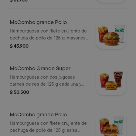
$ 67.900
Acompañadas de papas fritas
grandes y bebida grande a elección.
McCombo grande Pollo
McCrispy Deluxe
Hamburguesa con filete crujiente de
pechuga de pollo de 125 g, mayonesa
cremosa, lechuga fresca y tomate, en
$ 43.900
pan suave tipo Brioche. Acompañada
de papas fritas grandes y bebida
grande a elección.
McCombo Grande Super
Cheddar Lover
Hamburguesa con dos jugosas
carnes de res de 125 g cada una y
cinco quesos cremosos.
$ 50.500
Acompañada de papas fritas grandes
y bebida grande a elección.
McCombo grande Pollo
McCrispy Bacon Ranch
Hamburguesa con filete crujiente de
pechuga de pollo de 125 g, salsa