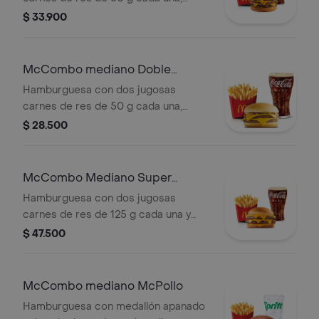
doble queso cheddar cremoso,
$ 33.900
cebolla, pepinillos, salsa de tomate y
mostaza, en pan suave sin ajonjolí.
Acompañada de papas fritas
McCombo mediano Doble
medianas y bebida mediana a
Hamburguesa con Queso
Hamburguesa con dos jugosas
elección.
carnes de res de 50 g cada una,
doble queso cheddar cremoso,
$ 28.500
cebolla, pepinillos, salsa de tomate y
mostaza, en pan suave sin ajonjolí.
Acompañada de papas fritas
McCombo Mediano Super
medianas y bebida mediana a
Cheddar Lover
Hamburguesa con dos jugosas
elección.
carnes de res de 125 g cada una y
cinco quesos cremosos.
$ 47.500
Acompañada de papas fritas
medianas y bebida mediana a
elección.
McCombo mediano McPollo
Hamburguesa con medallón apanado