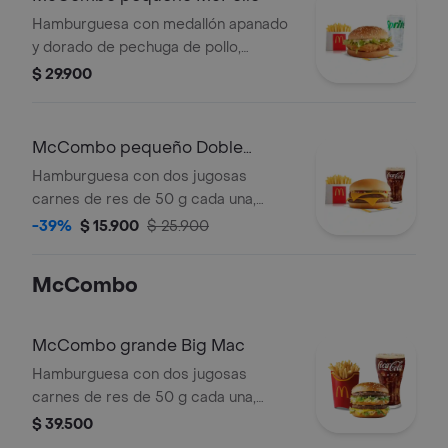
medianas crujientes, bebida mediana
Hamburguesa con medallón apanado
a elección y helado cremoso de
y dorado de pechuga de pollo,
vainilla con galleta Oreo™ triturada y
mayonesa cremosa y lechuga fresca,
$ 29.900
topping de chocolate.
en pan con ajonjolí. Acompañada de
papas fritas pequeñas y bebida
pequeña a elección.
McCombo pequeño Doble
Hamburguesa con Queso
Hamburguesa con dos jugosas
carnes de res de 50 g cada una,
doble queso cheddar cremoso,
-39%
$ 15.900
$ 25.900
cebolla, pepinillos, salsa de tomate y
mostaza, en pan suave sin ajonjolí.
McCombo
Acompañada de papas fritas
pequeñas y bebida pequeña a
elección.
McCombo grande Big Mac
Hamburguesa con dos jugosas
carnes de res de 50 g cada una,
cebolla, lechuga fresca, pepinillos,
$ 39.500
queso cheddar cremoso, pan tostado