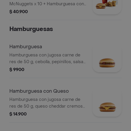
con Queso
McNuggets x 10 + Hamburguesa con
Queso
$ 40.900
Hamburguesas
Hamburguesa
Hamburguesa con jugosa carne de
res de 50 g, cebolla, pepinillos, salsa
de tomate y mostaza, en pan suave
$ 9900
sin ajonjolí.
Hamburguesa con Queso
Hamburguesa con jugosa carne de
res de 50 g, queso cheddar cremoso,
cebolla, pepinillos, salsa de tomate y
$ 14.900
mostaza, en pan suave sin ajonjolí.