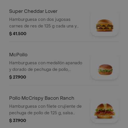
mostaza, en pan suave sin ajonjolí.
Super Cheddar Lover
Hamburguesa con dos jugosas
carnes de res de 125 g cada una y
cinco quesos cremosos.
$ 41.500
McPollo
Hamburguesa con medallón apanado
y dorado de pechuga de pollo,
mayonesa cremosa y lechuga fresca,
$ 27.900
en pan con ajonjolí.
Pollo McCrispy Bacon Ranch
Hamburguesa con filete crujiente de
pechuga de pollo de 125 g, salsa
ranch, tocineta ahumada, lechuga
$ 37.900
fresca y tomate, en pan suave tipo