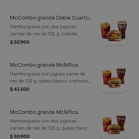
tomate y mostaza, en pan dorado con
ajonjolí. Acompañada de papas fritas
grandes y bebida grande a elección.
McCombo grande Doble Cuarto
de Libra con Queso
Hamburguesa con dos jugosas
carnes de res de 125 g, cebolla,
pepinillos, doble queso cheddar
$ 50.900
cremoso, salsa de tomate y mostaza,
en pan dorado con ajonjolí.
Acompañada de papas fritas grandes
McCombo grande McNífica
y bebida grande a elección.
Hamburguesa con jugosa carne de
res de 125 g, queso blanco cremoso,
cebolla, tomate fresco, lechuga, salsa
$ 43.500
de tomate, mayonesa y mostaza, en
pan dorado con ajonjolí. Acompañada
de papas fritas grandes y bebida
McCombo grande McNífica
grande a elección.
Doble
Hamburguesa con dos jugosas
carnes de res de 125 g, queso blanco
cremoso, cebolla, tomate fresco,
$ 50.900