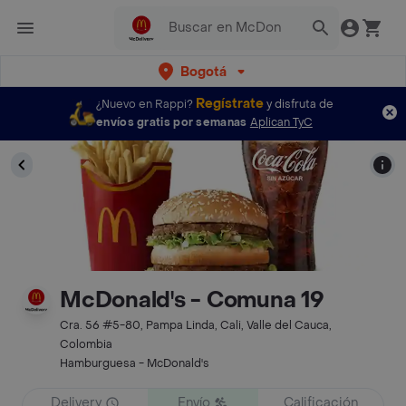
Bogotá
Regístrate
¿Nuevo en Rappi?
y disfruta de
envíos gratis por semanas
Aplican TyC
McDonald's - Comuna 19
Cra. 56 #5-80, Pampa Linda, Cali, Valle del Cauca,
Colombia
Hamburguesa - McDonald's
Delivery
Envío
Calificación