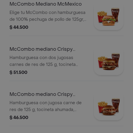
McCombo Mediano McMexico
Elige tu McCombo con hamburguesa
de 100% pechuga de pollo de 125gr,
salsa Tajin, tomate, lechuga, tocineta,
$ 44.500
queso blanco y cebolla grillada, con
papas medianas y gaseosa mediana a
elegir.
McCombo mediano Crispy
Onion Barbecue 2 Carnes
Hamburguesa con dos jugosas
carnes de res de 125 g, tocineta
ahumada, queso blanco cremoso,
$ 51.500
cebolla crispy, cebolla grillada y salsa
barbecue, en pan suave tipo Brioche.
Acompañada de papas fritas
McCombo mediano Crispy
medianas y bebida mediana a
Onion Barbecue 1 Carne
Hamburguesa con jugosa carne de
elección.
res de 125 g, tocineta ahumada,
queso blanco cremoso, cebolla
$ 46.500
crispy, cebolla grillada y salsa
barbecue, en pan suave tipo Brioche.