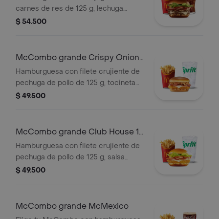
carnes de res de 125 g, lechuga
fresca, tomate, cebolla grillada,
$ 54.500
tocineta ahumada, queso blanco
cremoso y salsa especial, en pan
suave tipo Brioche. Acompañada de
McCombo grande Crispy Onion
papas fritas grandes y bebida grande
Barbecue 1 Pechuga
Hamburguesa con filete crujiente de
a elección.
pechuga de pollo de 125 g, tocineta
ahumada, queso blanco cremoso,
$ 49.500
cebolla crispy, cebolla grillada y salsa
barbecue, en pan suave tipo Brioche.
Acompañada de papas fritas grandes
McCombo grande Club House 1
y bebida grande a elección.
Pechuga
Hamburguesa con filete crujiente de
pechuga de pollo de 125 g, salsa
especial, lechuga fresca, tomate,
$ 49.500
cebolla grillada y queso blanco
cremoso, en pan suave tipo Brioche.
Acompañada de papas fritas grandes
McCombo grande McMexico
y bebida grande a elección.