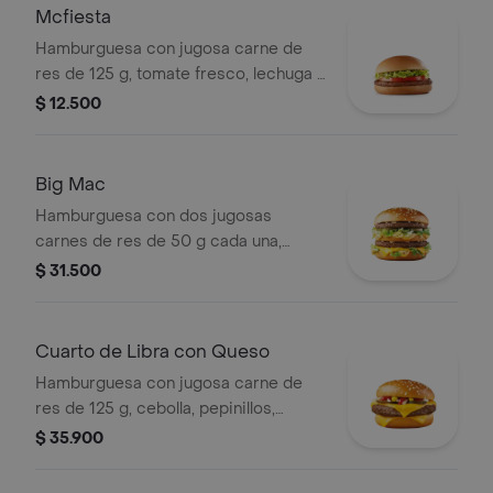
Mcfiesta
Hamburguesa con jugosa carne de
res de 125 g, tomate fresco, lechuga y
salsa de tomate, en pan suave sin
$ 12.500
ajonjolí.
Big Mac
Hamburguesa con dos jugosas
carnes de res de 50 g cada una,
cebolla, lechuga fresca, pepinillos,
$ 31.500
queso cheddar cremoso, pan tostado
en el centro y salsa especial Big
Mac™, en pan dorado con ajonjolí.
Cuarto de Libra con Queso
Hamburguesa con jugosa carne de
res de 125 g, cebolla, pepinillos,
queso cheddar cremoso, salsa de
$ 35.900
tomate y mostaza, en pan dorado con
ajonjolí.