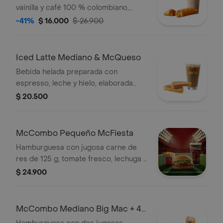
vainilla y café 100 % colombiano,
acompañada de pastel relleno de
-41%
$ 16.000
$ 26.900
manzana con canela.
Iced Latte Mediano & McQueso
Bebida helada preparada con
espresso, leche y hielo, elaborada
con café 100 % colombiano,
$ 20.500
acompañada de sándwich de queso
blanco cremoso con mostaza.
McCombo Pequeño McFiesta
Hamburguesa con jugosa carne de
res de 125 g, tomate fresco, lechuga y
salsa de tomate, en pan suave sin
$ 24.900
ajonjolí. Acompañada de papas fritas
pequeñas y bebida pequeña a
elección.
McCombo Mediano Big Mac + 4
Nuggets