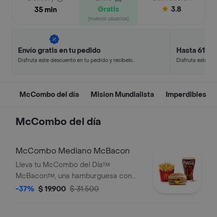
Gratis
3.8
35 min
(nuevos usuarios)
Envío gratis en tu pedido
Hasta 61% 
Disfruta este descuento en tu pedido y recíbelo
Disfruta este de
en minutos.
en minutos.
McCombo del día
Mision Mundialista
Imperdibles
McCombo del día
McCombo Mediano McBacon
Lleva tu McCombo del Día™
McBacon™, una hamburguesa con
dos jugosas carnes de res de 50 g
-37%
$ 19.900
$ 31.500
cada una, tocineta ahumada, cebolla,
queso cheddar cremoso, salsa de