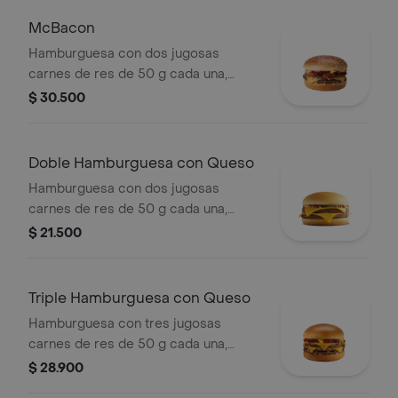
mostaza, en pan dorado con ajonjolí.
McBacon
Hamburguesa con dos jugosas
carnes de res de 50 g cada una,
tocineta ahumada, cebolla, queso
$ 30.500
cheddar cremoso, salsa de tomate y
mostaza, en pan dorado con ajonjolí.
Doble Hamburguesa con Queso
Hamburguesa con dos jugosas
carnes de res de 50 g cada una,
doble queso cheddar cremoso,
$ 21.500
cebolla, pepinillos, salsa de tomate y
mostaza, en pan suave sin ajonjolí.
Triple Hamburguesa con Queso
Hamburguesa con tres jugosas
carnes de res de 50 g cada una,
doble queso cheddar cremoso,
$ 28.900
cebolla, pepinillos, salsa de tomate y