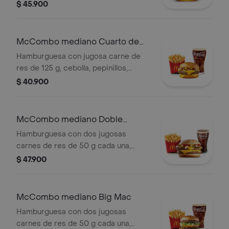
ranch, tocineta ahumada, lechuga
$ 45.900
fresca y tomate, en pan suave tipo
Brioche. Acompañada de papas fritas
grandes y bebida grande a elección.
McCombo mediano Cuarto de
Libra con Queso
Hamburguesa con jugosa carne de
res de 125 g, cebolla, pepinillos,
queso cheddar cremoso, salsa de
$ 40.900
tomate y mostaza, en pan dorado con
ajonjolí. Acompañada de papas fritas
medianas y bebida mediana a
McCombo mediano Doble
elección.
Cuarto de Libra con Queso
Hamburguesa con dos jugosas
carnes de res de 50 g cada una,
doble queso cheddar cremoso,
$ 47.900
cebolla, pepinillos, salsa de tomate y
mostaza, en pan suave sin ajonjolí.
Acompañada de papas fritas
McCombo mediano Big Mac
medianas y bebida mediana a
Hamburguesa con dos jugosas
elección.
carnes de res de 50 g cada una,