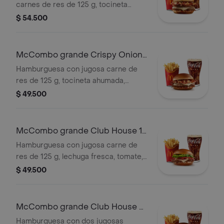
carnes de res de 125 g, tocineta
ahumada, queso blanco cremoso,
$ 54.500
cebolla crispy, cebolla grillada y salsa
barbecue, en pan suave tipo Brioche.
Acompañada de papas fritas grandes
McCombo grande Crispy Onion
y bebida grande a elección.
Barbecue 1 Carne
Hamburguesa con jugosa carne de
res de 125 g, tocineta ahumada,
queso blanco cremoso, cebolla
$ 49.500
crispy, cebolla grillada y salsa
barbecue, en pan suave tipo Brioche.
Acompañada de papas fritas grandes
McCombo grande Club House 1
y bebida grande a elección.
Carne
Hamburguesa con jugosa carne de
res de 125 g, lechuga fresca, tomate,
cebolla grillada, tocineta ahumada,
$ 49.500
queso blanco cremoso y salsa
especial, en pan suave tipo Brioche.
Acompañada de papas fritas grandes
McCombo grande Club House 2
y bebida grande a elección.
Carnes
Hamburguesa con dos jugosas