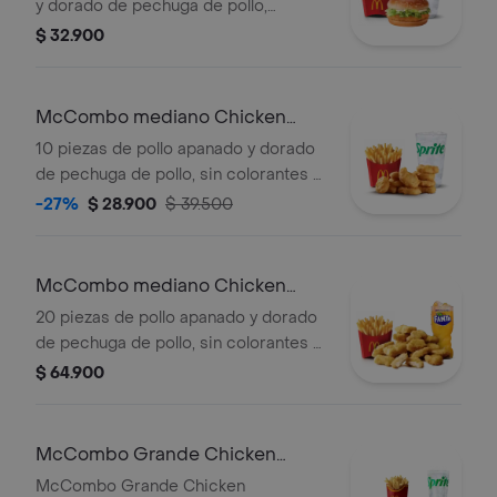
y dorado de pechuga de pollo,
mayonesa cremosa y lechuga fresca,
$ 32.900
en pan con ajonjolí. Acompañada de
papas fritas medianas y bebida
mediana a elección.
McCombo mediano Chicken
McNuggets 10 pzas
10 piezas de pollo apanado y dorado
de pechuga de pollo, sin colorantes ni
conservantes artificiales.
-27%
$ 28.900
$ 39.500
Acompañadas de papas fritas
medianas y bebida mediana a
elección.
McCombo mediano Chicken
McNuggets de 20 pzas
20 piezas de pollo apanado y dorado
de pechuga de pollo, sin colorantes ni
conservantes artificiales.
$ 64.900
Acompañadas de papas fritas
medianas y bebida mediana a
elección.
McCombo Grande Chicken
McNuggets x 10 + Hamburguesa
McCombo Grande Chicken