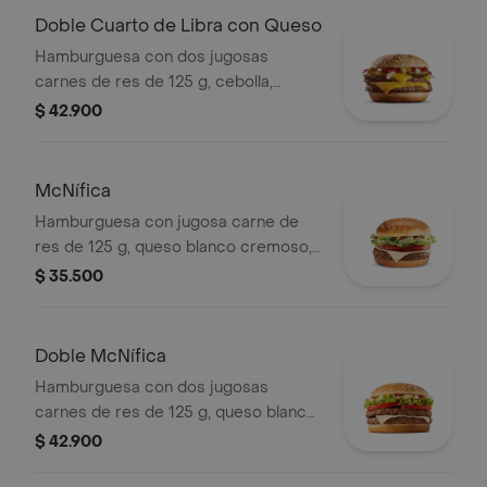
Doble Cuarto de Libra con Queso
Hamburguesa con dos jugosas
carnes de res de 125 g, cebolla,
pepinillos, doble queso cheddar
$ 42.900
cremoso, salsa de tomate y mostaza,
en pan dorado con ajonjolí.
McNífica
Hamburguesa con jugosa carne de
res de 125 g, queso blanco cremoso,
cebolla, tomate fresco, lechuga, salsa
$ 35.500
de tomate, mayonesa y mostaza, en
pan dorado con ajonjolí.
Doble McNífica
Hamburguesa con dos jugosas
carnes de res de 125 g, queso blanco
cremoso, cebolla, tomate fresco,
$ 42.900
lechuga, salsa de tomate, mayonesa y