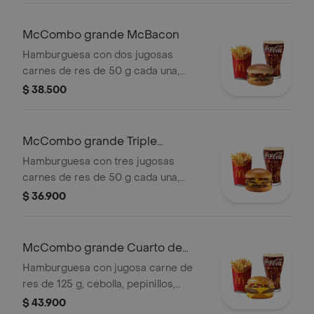
en el centro y salsa especial Big
Mac™, en pan dorado con ajonjolí.
McCombo grande McBacon
Acompañada de papas fritas grandes
Hamburguesa con dos jugosas
y bebida grande a elección.
carnes de res de 50 g cada una,
tocineta ahumada, cebolla, queso
$ 38.500
cheddar cremoso, salsa de tomate y
mostaza, en pan dorado con ajonjolí.
Acompañada de papas fritas grandes
McCombo grande Triple
y bebida grande a elección.
Hamburguesa con Queso
Hamburguesa con tres jugosas
carnes de res de 50 g cada una,
doble queso cheddar cremoso,
$ 36.900
cebolla, pepinillos, salsa de tomate y
mostaza, en pan suave sin ajonjolí.
Acompañada de papas fritas grandes
McCombo grande Cuarto de
y bebida grande a elección.
Libra con Queso
Hamburguesa con jugosa carne de
res de 125 g, cebolla, pepinillos,
queso cheddar cremoso, salsa de
$ 43.900