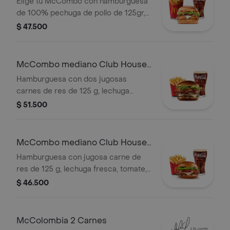
Elige tu McCombo con hamburguesa
de 100% pechuga de pollo de 125gr,
salsa Tajin, tomate, lechuga, tocineta,
$ 47.500
queso blanco y cebolla grillada, con
papas grandes y gaseosa grande a
elegir.
McCombo mediano Club House
2 Carnes
Hamburguesa con dos jugosas
carnes de res de 125 g, lechuga
fresca, tomate, cebolla grillada,
$ 51.500
tocineta ahumada, queso blanco
cremoso y salsa especial, en pan
suave tipo Brioche. Acompañada de
McCombo mediano Club House 1
papas fritas medianas y bebida
Carne
Hamburguesa con jugosa carne de
mediana a elección.
res de 125 g, lechuga fresca, tomate,
cebolla grillada, tocineta ahumada,
$ 46.500
queso blanco cremoso y salsa
especial, en pan suave tipo Brioche.
Acompañada de papas fritas
McColombia 2 Carnes
medianas y bebida mediana a