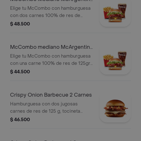
elegir.
2 Carnes
Elige tu McCombo con hamburguesa
con dos carnes 100% de res de
125gr c/u, salsa mayo chimichurri,
$ 48.500
cebolla fresca, lechuga, tomate,
tocineta y queso cheddar, con papas
medianas y gaseosa mediana a elegir.
McCombo mediano McArgentina
1 Carne
Elige tu McCombo con hamburguesa
con una carne 100% de res de 125gr,
salsa mayo chimichurri, cebolla
$ 44.500
fresca, lechuga, tomate, tocineta y
queso cheddar, con papas medianas
y gaseosa mediana a elegir.
Crispy Onion Barbecue 2 Carnes
Hamburguesa con dos jugosas
carnes de res de 125 g, tocineta
ahumada, queso blanco cremoso,
$ 46.500
cebolla crispy, cebolla grillada y salsa
barbecue, en pan suave tipo Brioche.