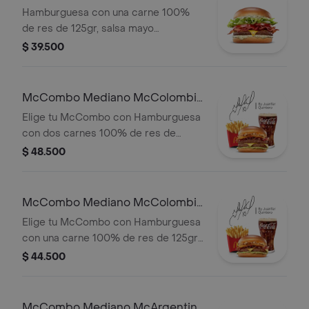
Hamburguesa con una carne 100%
de res de 125gr, salsa mayo
chimichurri, cebolla fresca, lechuga,
$ 39.500
tomate, tocineta y queso cheddar.
McCombo Mediano McColombia
2 Carnes
Elige tu McCombo con Hamburguesa
con dos carnes 100% de res de
125gr c/u, salsa chicharron, cebolla
$ 48.500
crispy, tajada de platano, tocineta,
queso cheddar y salsa de aguacate,
con papas medianas y gaseosa
McCombo Mediano McColombia
mediana a elegir.
1 Carne
Elige tu McCombo con Hamburguesa
con una carne 100% de res de 125gr
c/u, salsa chicharron, cebolla crispy,
$ 44.500
tajada de platano, tocineta, queso
cheddar y salsa de aguacate, con
papas medianas y gaseosa mediana a
McCombo Mediano McArgentina