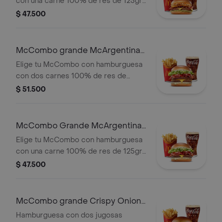
con una carne 100% de res de 125gr
c/u, salsa chicharron, cebolla crispy,
$ 47.500
tajada de platano, tocineta, queso
cheddar y salsa de aguacate, con
papas grandes y gaseosa grande a
McCombo grande McArgentina
elegir.
2 Carnes
Elige tu McCombo con hamburguesa
con dos carnes 100% de res de
125gr c/u, salsa mayo chimichurri,
$ 51.500
cebolla fresca, lechuga, tomate,
tocineta y queso cheddar, con papas
grandes y gaseosa grande a elegir.
McCombo Grande McArgentina 1
Carne
Elige tu McCombo con hamburguesa
con una carne 100% de res de 125gr,
salsa mayo chimichurri, cebolla
$ 47.500
fresca, lechuga, tomate, tocineta y
queso cheddar, con papas grandes y
gaseosa grande a elegir.
McCombo grande Crispy Onion
Barbecue 2 Carnes
Hamburguesa con dos jugosas