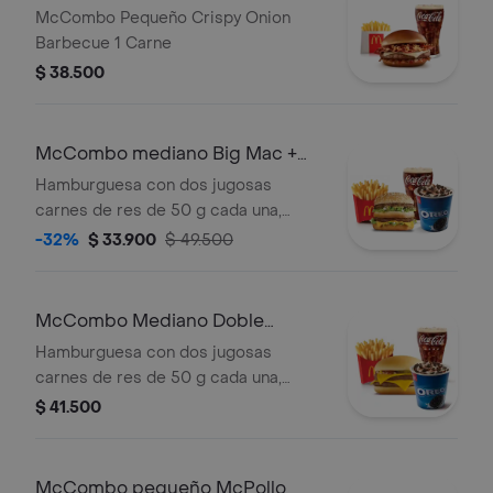
Onion Barbecue 1 Carne
McCombo Pequeño Crispy Onion
Barbecue 1 Carne
$ 38.500
McCombo mediano Big Mac +
McFlurry de Oreo
Hamburguesa con dos jugosas
carnes de res de 50 g cada una,
cebolla, lechuga fresca, pepinillos,
-32%
$ 33.900
$ 49.500
queso cheddar cremoso, pan tostado
en el centro y salsa especial Big
Mac™, en pan dorado con ajonjolí.
McCombo Mediano Doble
Acompañada de papas fritas
Hamburguesa con Queso +
Hamburguesa con dos jugosas
medianas crujientes, bebida mediana
McFlurry de Oreo
carnes de res de 50 g cada una,
a elección y helado cremoso de
doble queso cheddar cremoso,
$ 41.500
vainilla con galleta Oreo™ triturada y
cebolla, pepinillos, salsa de tomate y
topping de chocolate.
mostaza, en pan suave sin ajonjolí.
Acompañada de papas fritas
McCombo pequeño McPollo