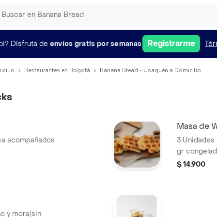
Registrarme
pi?
Disfruta de
envíos gratis por semanas
Tér
icilio
Restaurantes en Bogotá
Banana Bread - Usaquén a Domicilio
cks
Masa de W
uca acompañados
3 Unidades d
gr congelad
pueden prep
$ 14.900
o y mora(sin