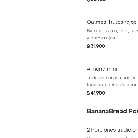
Oatmeal frutos rojos
Banano, avena, miel, hue
y frutos rojos.
$ 31.900
Almond mini
Torta de banano con har
tapioca, aceite de coco,
canela, stevia, almendra
$ 41.900
azúcar (3-4 porciones)
BananaBread Po
2 Porciones tradicion