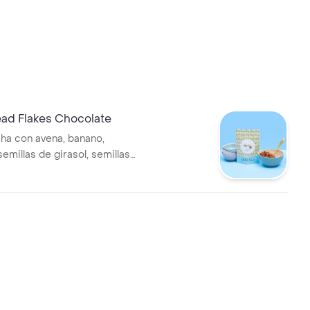
ad Flakes Chocolate
ha con avena, banano,
emillas de girasol, semillas
jonjolí, dátiles, aceite de coco
 58. paquete por 240gr