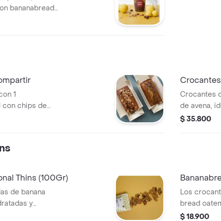
 con bananabread
as.
ompartir
Crocantes
con 1
Crocantes d
con chips de
de avena, id
bananabread con
1 unidad de 
$ 35.800
ns
nal Thins (100Gr)
Bananabre
das de banana
Los crocant
dratadas y
bread oatem
para acompañar un
los crocant
$ 18.900