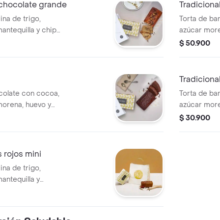
 chocolate grande
Tradiciona
na de trigo,
Torta de ban
antequilla y chips
azúcar more
es).
frutos rojos
$ 50.900
Tradiciona
colate con cocoa,
Torta de ban
 morena, huevo y
azúcar more
de chocolate
$ 30.900
s rojos mini
na de trigo,
antequilla y
ones)