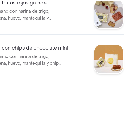
l frutos rojos grande
ano con harina de trigo,
na, huevo, mantequilla y
. (8 porciones)
l con chips de chocolate mini
ano con harina de trigo,
na, huevo, mantequilla y chips
. (3 - 4 porciones)