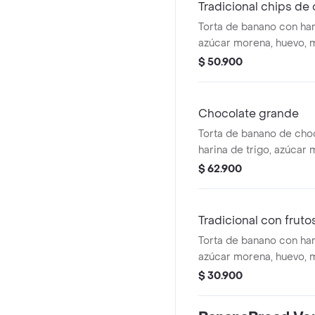
Tradicional chips de
Torta de banano con hari
azúcar morena, huevo, m
de chocolate (8 porcion
$ 50.900
Chocolate grande
Torta de banano de cho
harina de trigo, azúcar
aceite (8 porciones).
$ 62.900
Tradicional con fruto
Torta de banano con hari
azúcar morena, huevo, m
frutos rojos. (3-4 porci
$ 30.900