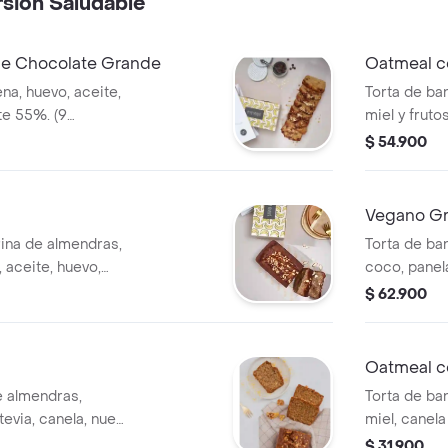
sión Saludable
de Chocolate Grande
Oatmeal c
na, huevo, aceite,
Torta de ba
te 55%. (9
miel y fruto
$ 54.900
Vegano G
ina de almendras,
Torta de ba
 aceite, huevo,
coco, panela
s y chocolate sin
porciones)
$ 62.900
Oatmeal c
e almendras,
Torta de ba
tevia, canela, nuez
miel, canela
porciones)
$ 31.900