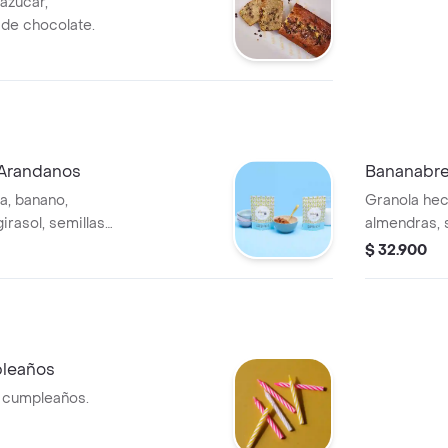
 azúcar,
 de chocolate.
 Arandanos
Bananabre
a, banano,
Granola hec
irasol, semillas
almendras, s
les, aceite de coco
de linaza, a
$ 32.900
r 240gr.
y chocolate
pleaños
a cumpleaños.