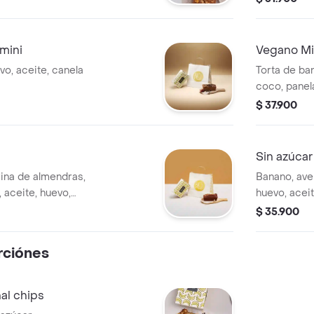
 mini
Vegano Mi
vo, aceite, canela
Torta de ba
coco, panela
porciones)
$ 37.900
Sin azúcar
ina de almendras,
Banano, ave
 aceite, huevo,
huevo, aceit
s y chocolate sin
moscada.
$ 35.900
rciónes
al chips