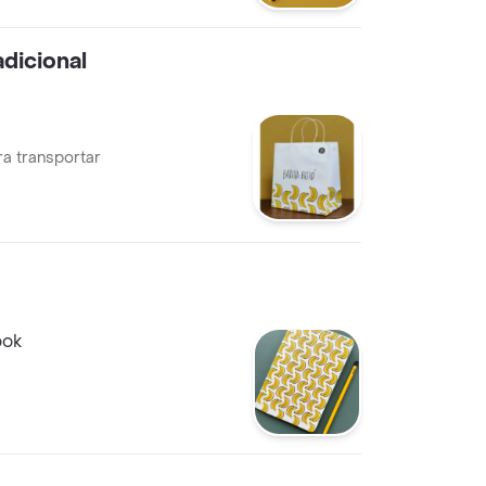
adicional
ra transportar
ook