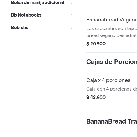
Bolsa de manija adicional
café!ingredientes: bana
trigo, azúcar, margarina
Bb Notebooks
chocolate o frutos rojos.
Bananabread Vegano 
Bebidas
Los crocantes son taja
bread vegano deshidrat
los crocantes veganos n
$ 20.900
refinada y están endulz
ingredientes: banano, av
Cajas de Porcio
aceite de coco, linaza, 
chocolate vegano sin a
Caja x 4 porciones
Caja con 4 porciones de
$ 42.600
BananaBread Tra