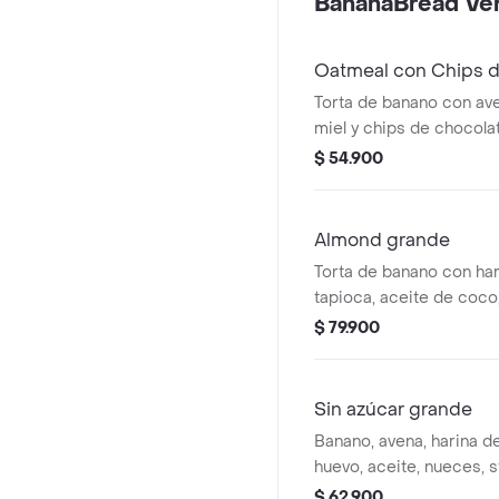
BananaBread Ver
Oatmeal con Chips 
Torta de banano con ave
miel y chips de chocola
porciones)
$ 54.900
Almond grande
Torta de banano con har
tapioca, aceite de coco,
canela, stevia, almendra
$ 79.900
azúcar (8 porciones)
Sin azúcar grande
Banano, avena, harina d
huevo, aceite, nueces, s
moscada.
$ 62.900