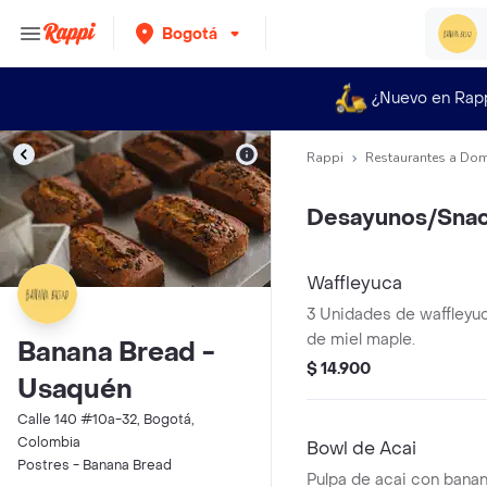
Bogotá
¿Nuevo en Rap
Rappi
Restaurantes a Dom
Desayunos/Sna
Waffleyuca
3 Unidades de waffley
de miel maple.
Banana Bread -
$ 14.900
Usaquén
Calle 140 #10a-32, Bogotá,
Colombia
Bowl de Acai
Postres - Banana Bread
Pulpa de acai con banan