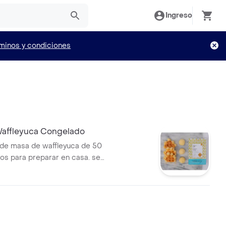
Ingreso
minos y condiciones
affleyuca Congelado
e masa de waffleyuca de 50
os para preparar en casa. se
arar en waflera o en horno. .