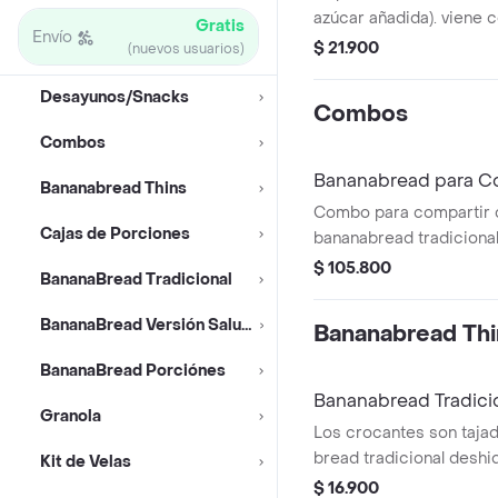
azúcar añadida). viene
Gratis
Envío
flakes y banano en rodaj
$ 21.900
(nuevos usuarios)
Desayunos/Snacks
Combos
Combos
Bananabread para C
Bananabread Thins
Combo para compartir 
Cajas de Porciones
bananabread tradicional 
chocolate y 1 oatmeal 
$ 105.800
BananaBread Tradicional
chips de chocolate.
BananaBread Versión Saludable
Bananabread Thi
BananaBread Porciónes
Bananabread Tradicio
Granola
Los crocantes son taja
bread tradicional deshi
Kit de Velas
tostadas. son ideales 
$ 16.900