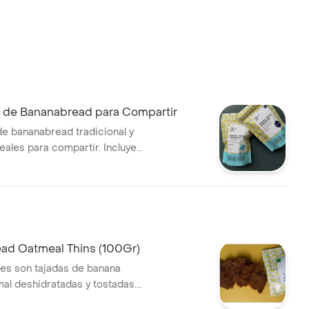
 de Bananabread para Compartir
e bananabread tradicional y
eales para compartir. Incluye
cada tipo.
ad Oatmeal Thins (100Gr)
es son tajadas de banana
al deshidratadas y tostadas.
es de avena no llevan harina