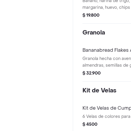
Banano, harina de trigo,
margarina, huevo, chips
$ 19.800
Granola
Bananabread Flakes
Granola hecha con aven
almendras, semillas de g
de linaza, ajonjolí, dáti
$ 32.900
y arandanos.paquete po
Kit de Velas
Kit de Velas de Cum
6 Velas de colores par
$ 4500