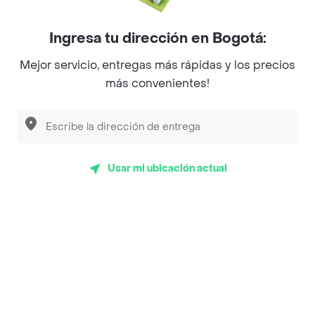
realizadas pidiendo a domicilio de Senderos Bakery en
Monteria y lo calificaron con un promedio de 4.7 sobre
Ingresa tu dirección en Bogotá:
un máximo de 5.
Mejor servicio, entregas más rápidas y los precios
Del total de Restaurantes, Senderos Bakery es uno de
más convenientes!
los más importantes en Monteria con 4.7 de rating sobre
un máximo de 5.
Top Marcas y Cadenas de Restaurantes
Usar mi ubicación actual
Encuéntranos en estos países
App Store
Google play
AppGallery