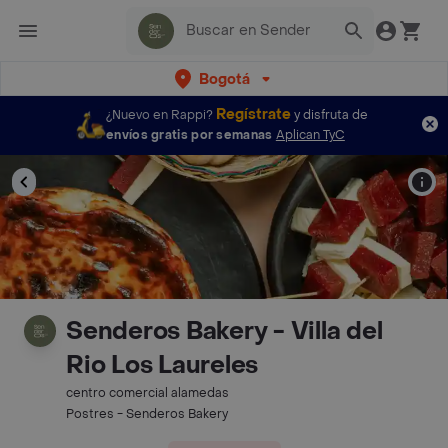
Bogotá
Regístrate
¿Nuevo en Rappi?
y disfruta de
envíos gratis por semanas
Aplican TyC
Senderos Bakery - Villa del
Rio Los Laureles
centro comercial alamedas
Postres - Senderos Bakery