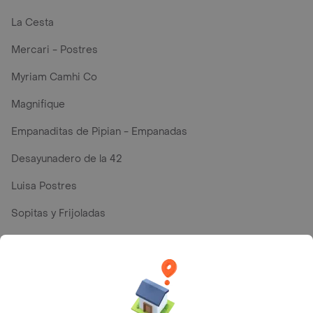
La Cesta
Mercari - Postres
Myriam Camhi Co
Magnifique
Empanaditas de Pipian - Empanadas
Desayunadero de la 42
Luisa Postres
Sopitas y Frijoladas
Subway
En los mas de 39 opiniones de clientes de Rappi fueron