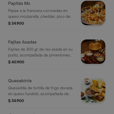
Papitas Mx
Papas a la francesa coronadas en
queso mozzarella ,cheddar, pico de
gallo, guacamole, lechuga y 1 proteina
$ 34.900
a tu elección.
Fajitas Asadas
Fajitas de 300 gr de res asada en su
punto, acompañada de pimentones
tatemados, cebolla roja, tortilla, salsa
$ 40.900
de la casa y queso cheddar con
salsas acompañantes 2 pzas.
Quesabirria
Quesadilla de tortilla de trigo dorada
en queso fundido, acompañada de
birria pico de gallo y guacamole.
$ 34.900