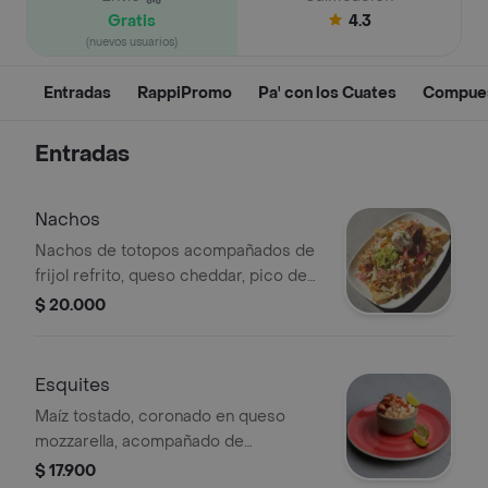
Gratis
4.3
(nuevos usuarios)
Entradas
RappiPromo
Pa' con los Cuates
Compue
Entradas
Nachos
Nachos de totopos acompañados de
frijol refrito, queso cheddar, pico de
gallo, guacamole y lechuga crocante
$ 20.000
con proteína a tu elección.
Esquites
Maíz tostado, coronado en queso
mozzarella, acompañado de
chicharrón, salsa chipotle y limón.
$ 17.900