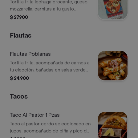
Tortilla frita lechuga crocante, queso
mozzarella, carnitas a tu gusto
(cochinita,carnitas,tinga), pico de
$ 27.900
gallo, guacamole,frijol refrito, y crema
Flautas
Flautas Poblanas
Tortilla frita, acompañada de carnes a
tu elección, bañadas en salsa verde
poblana, queso mozzarella, pico de
$ 24.900
gallo, aguacate, sour cream y lechuga
crocante.
Tacos
Taco Al Pastor 1 Pzas
Taco al pastor cerdo seleccionado en
jugos, acompañado de piña y pico de