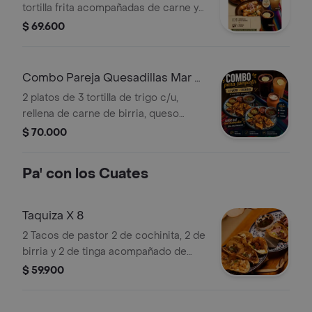
tortilla frita acompañadas de carne y
pollo, bañadas en salsa verde poblana,
$ 69.600
queso mozzarella, pico de gallo y
guacamole y lechuga crocante, junto
con 2 bebidas de 16 Onz a elección
Combo Pareja Quesadillas Mar y
Tierra
2 platos de 3 tortilla de trigo c/u,
rellena de carne de birria, queso
mozzarella y camarones salteados,
$ 70.000
coronado con salsa macha y ceviche
de mango, caldo de birria, pico de
Pa' con los Cuates
gallo y guacamole. junto con 2
bebidas de 16 Onz a elección
Taquiza X 8
2 Tacos de pastor 2 de cochinita, 2 de
birria y 2 de tinga acompañado de
salsas chingonas y birria.
$ 59.900