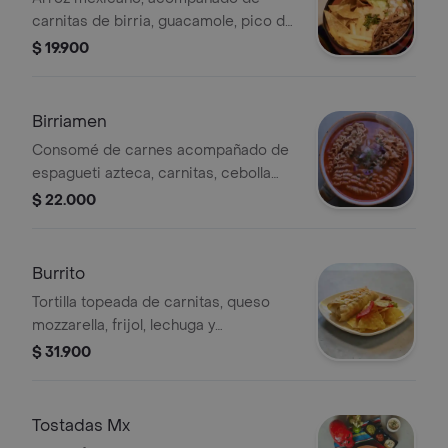
carnitas de birria, guacamole, pico de
gallo y totopos con crema
$ 19.900
Birriamen
Consomé de carnes acompañado de
espagueti azteca, carnitas, cebolla
roja, queso mozzarella y limón
$ 22.000
Burrito
Tortilla topeada de carnitas, queso
mozzarella, frijol, lechuga y
guacamole.
$ 31.900
Tostadas Mx