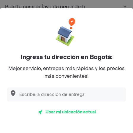
Pide tu comida favorita cerca de ti
Categorías
Únete a Rappi
Ingresa tu dirección en Bogotá:
Sobre Rappi
Mejor servicio, entregas más rápidas y los precios
más convenientes!
Facebook
Twitter
Instagram
©
2026
Rappi Inc. All rights reserved.
Usar mi ubicación actual
Rappi S.A.S. --- NIT 900.843.898-9 --- Calle 63 # 16A-02
Bogotá D.C. --- notificacionesrappi@rappi.com