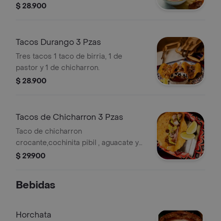
tortilla de maíz.
$ 28.900
Tacos Durango 3 Pzas
Tres tacos 1 taco de birria, 1 de
pastor y 1 de chicharron.
$ 28.900
Tacos de Chicharron 3 Pzas
Taco de chicharron
crocante,cochinita pibil , aguacate y
cebolla.
$ 29.900
Bebidas
Horchata