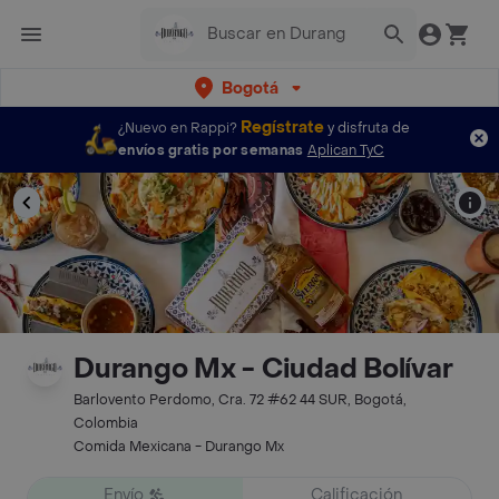
Bogotá
Regístrate
¿Nuevo en Rappi?
y disfruta de
envíos gratis por semanas
Aplican TyC
Durango Mx - Ciudad Bolívar
Barlovento Perdomo, Cra. 72 #62 44 SUR, Bogotá,
Colombia
Comida Mexicana - Durango Mx
Envío
Calificación