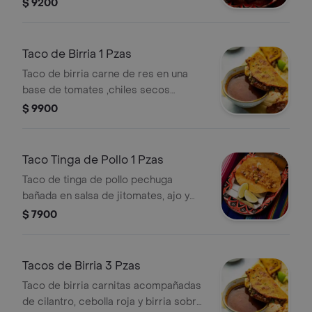
gallo.
$ 9200
Taco de Birria 1 Pzas
Taco de birria carne de res en una
base de tomates ,chiles secos
acompañado de cilantro y cebolla
$ 9900
morada.
Taco Tinga de Pollo 1 Pzas
Taco de tinga de pollo pechuga
bañada en salsa de jitomates, ajo y
especias.
$ 7900
Tacos de Birria 3 Pzas
Taco de birria carnitas acompañadas
de cilantro, cebolla roja y birria sobre