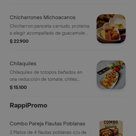
Chicharrones Michoacanos
Chicharron panceta carnudo, proteina
a elegir acompañado de guacamole y
limón.
$ 22.900
Chilaquiles
Chilaquiles de totopos bañados en
una reducción de tomate, chiles,
acompañados de queso mozzarella
$ 15.100
,aguacate,sour cream y huevo
RappiPromo
Combo Pareja Flautas Poblanas
2 Platos de 4 flautas poblanas c/u de