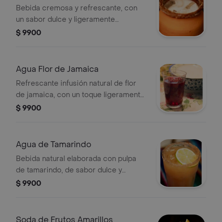
Bebida cremosa y refrescante, con
un sabor dulce y ligeramente
especiado por la canela. su textura es
$ 9900
suave y aterciopelada, similar a la
leche. la horchata se disfruta fría, lo
que la hace perfecta para días
Agua Flor de Jamaica
calurosos. su aroma es ligeramente
Refrescante infusión natural de flor
dulce y a canela, lo que la hace
de jamaica, con un toque ligeramente
irresistible.
ácido y dulce, ideal para acompañar
$ 9900
cualquier comida. rica en
antioxidantes y sabor tropical.
Agua de Tamarindo
Bebida natural elaborada con pulpa
de tamarindo, de sabor dulce y
ligeramente ácido. refrescante y
$ 9900
exótica, perfecta para acompañar los
platos de la casa.
Soda de Frutos Amarillos