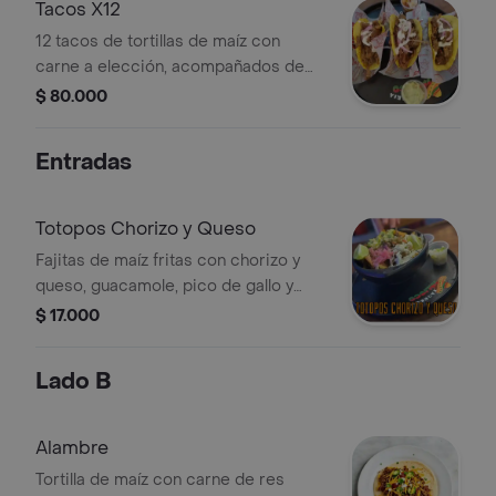
Tacos X12
12 tacos de tortillas de maíz con
carne a elección, acompañados de
cebolla morada y crema.
$ 80.000
Entradas
Totopos Chorizo y Queso
Fajitas de maíz fritas con chorizo y
queso, guacamole, pico de gallo y
salsa jalisco
$ 17.000
Lado B
Alambre
Tortilla de maíz con carne de res