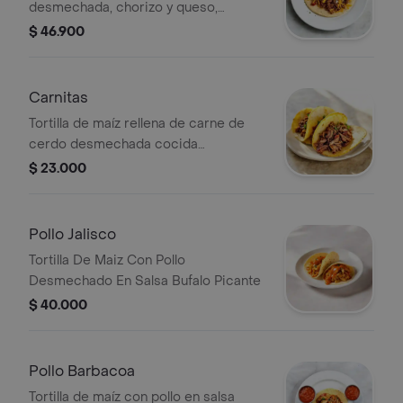
desmechada, chorizo y queso,
acompañada de jalapeños y cilantro.
$ 46.900
Carnitas
Tortilla de maíz rellena de carne de
cerdo desmechada cocida
lentamente.
$ 23.000
Pollo Jalisco
Tortilla De Maiz Con Pollo
Desmechado En Salsa Bufalo Picante
$ 40.000
Pollo Barbacoa
Tortilla de maíz con pollo en salsa