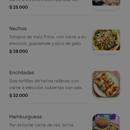
guacamole, crema y cebolla
$ 25.000
encurtida.
Nachos
Totopos de maiz fritos, con carne a su
eleccion, guacamole y pico de gallo
$ 28.000
Enchiladas
Dos tortillas de harina rellenas con
carne a elección, cubiertas con salsa
roja y queso gratinado.
$ 32.000
Hamburguesa
Pan brioche carne de res, birria,