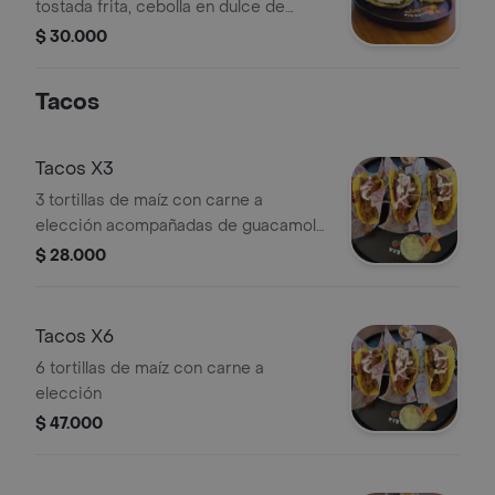
tostada frita, cebolla en dulce de
chile, huevo frito, queso, vegetales y
$ 30.000
aguacate.
Tacos
Tacos X3
3 tortillas de maíz con carne a
elección acompañadas de guacamole
y pico de gallo
$ 28.000
Tacos X6
6 tortillas de maíz con carne a
elección
$ 47.000