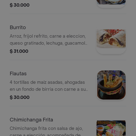
vegetales visibles.
$ 30.000
Burrito
Arroz, frijol refrito, carne a eleccion,
queso gratinado, lechuga, guacamole
y pico de gallo
$ 31.000
Flautas
4 tortillas de maíz asadas, ahogadas
en un fondo de birria con carne a su
eleccion
$ 30.000
Chimichanga Frita
Chimichanga frita con salsa de ajo,
carne a elección, acompañada de