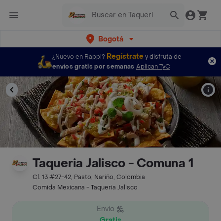
Bogotá
Regístrate
¿Nuevo en Rappi?
y disfruta de
envíos gratis por semanas
Aplican TyC
Taqueria Jalisco - Comuna 1
Cl. 13 #27-42, Pasto, Nariño, Colombia
Comida Mexicana - Taqueria Jalisco
Envío
Gratis