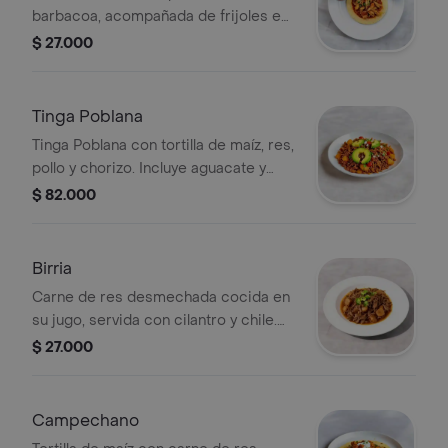
barbacoa, acompañada de frijoles en
salsa.
$ 27.000
Tinga Poblana
Tinga Poblana con tortilla de maíz, res,
pollo y chorizo. Incluye aguacate y
cebolla.
$ 82.000
Birria
Carne de res desmechada cocida en
su jugo, servida con cilantro y chile.
Ideal para acompañar con tortillas de
$ 27.000
maíz.
Campechano