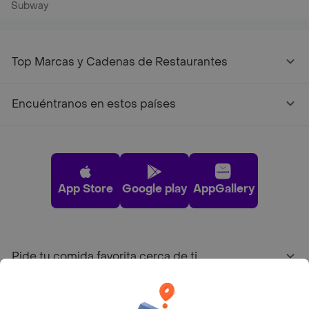
Subway
Top Marcas y Cadenas de Restaurantes
Encuéntranos en estos países
App Store
Google play
AppGallery
Pide tu comida favorita cerca de ti
Categorías