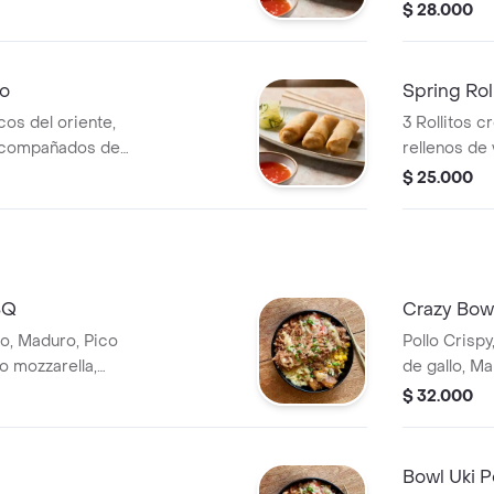
salsa chilli
$ 28.000
do
Spring Rol
cos del oriente,
3 Rollitos c
 acompañados de
rellenos de
salsa chilli
$ 25.000
BQ
Crazy Bowl
o, Maduro, Pico
Pollo Crispy
o mozzarella,
de gallo, Ma
tartara, Salsa Uki,
Cebolla croc
$ 32.000
Cebollín y 
Bowl Uki P