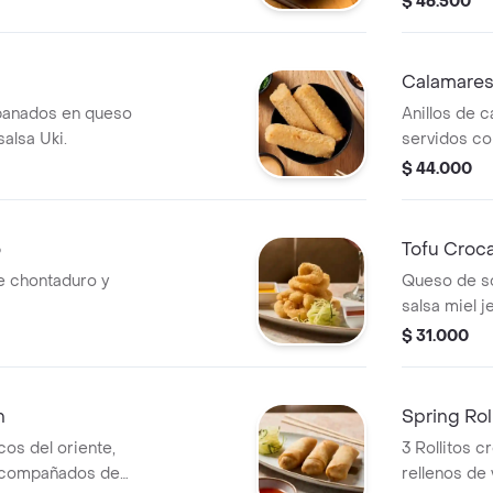
$ 46.500
Chillimango
Crocantre, C
Calamare
panados en queso
Anillos de 
alsa Uki.
servidos con
chillimango.
$ 44.000
o
Tofu Croc
e chontaduro y
Queso de s
salsa miel j
$ 31.000
n
Spring Rol
cos del oriente,
3 Rollitos c
 acompañados de
rellenos de