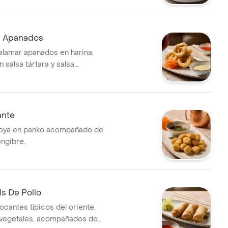
. Terminado Con Masa Filo
ilantro y Ajonjoli Mix
s Apanados
calamar apanados en harina,
 salsa tártara y salsa
ante
oya en panko acompañado de
engibre.
ls De Pollo
rocantes típicos del oriente,
 vegetales, acompañados de