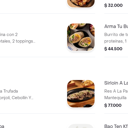
y 1-3 termi
$ 32.000
Arma Tu Bu
rina con 2
Burrito de t
tales, 2 toppings,
proteínas, 1
dos.
1-2 salsas y
$ 44.500
Sirloin A La
sa Trufada
Res A La Pa
jolí, Cebollín Y
Mantequilla
$ 77.000
oa
Bao Ten K