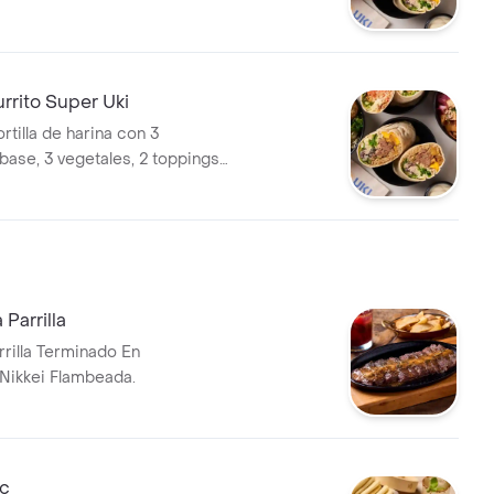
nados.
rrito Super Uki
ortilla de harina con 3
 base, 3 vegetales, 2 toppings,
 1-3 terminados.
 Parrilla
rrilla Terminado En
 Nikkei Flambeada.
fc