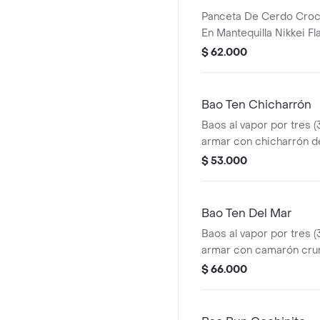
Panceta De Cerdo Croc
En Mantequilla Nikkei F
$ 62.000
Bao Ten Chicharrón
Baos al vapor por tres (
armar con chicharrón 
en barbacoa asiática, le
$ 53.000
cebolla marinada, guaca
salsa baoku.
Bao Ten Del Mar
Baos al vapor por tres (
armar con camarón crun
mayo, kanikama salad, 
$ 66.000
ajonjolí mix y salsa baok