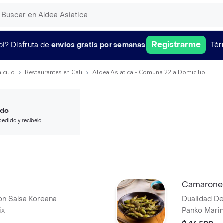
Registrarme
pi?
Disfruta de
envíos gratis por semanas
Tér
icilio
Restaurantes en Cali
Aldea Asiatica - Comuna 22 a Domicilio
ido
pedido y recíbelo
Camarones
on Salsa Koreana
Dualidad D
ix
Panko Mari
Espejo Mita