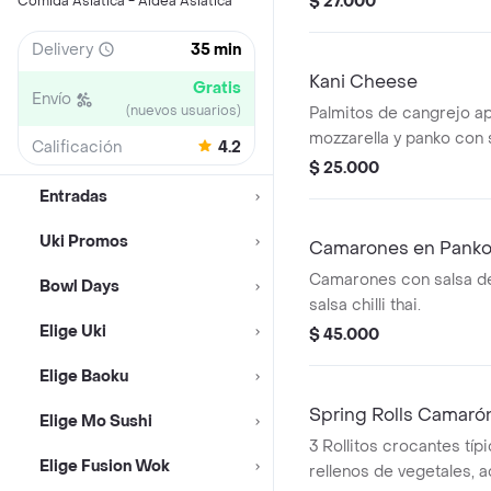
$ 27.000
Comida Asiática - Aldea Asiatica
Delivery
35 min
Kani Cheese
Gratis
Envío
(nuevos usuarios)
Palmitos de cangrejo a
mozzarella y panko con s
Calificación
4.2
$ 25.000
Entradas
Uki Promos
Camarones en Pank
Camarones con salsa d
Bowl Days
salsa chilli thai.
Elige Uki
$ 45.000
Elige Baoku
Spring Rolls Camaró
Elige Mo Sushi
3 Rollitos crocantes típi
Elige Fusion Wok
rellenos de vegetales,