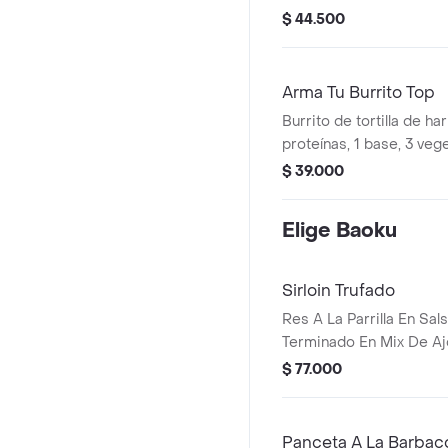
$ 44.500
Arma Tu Burrito Top
Burrito de tortilla de ha
proteínas, 1 base, 3 vege
1-2 salsas y 1-3 termina
$ 39.000
Elige Baoku
Sirloin Trufado
Res A La Parrilla En Sal
Terminado En Mix De Ajon
Parmesano.
$ 77.000
Panceta A La Barbac