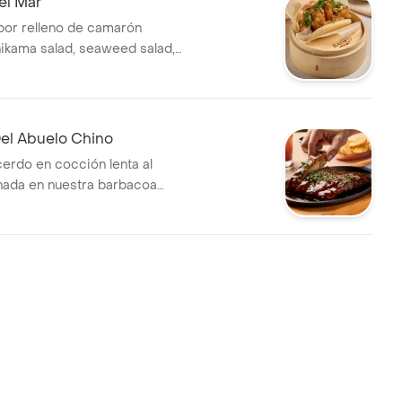
el Mar
apor relleno de camarón
nikama salad, seaweed salad,
yo y ajonjolí mix.
Del Abuelo Chino
cerdo en cocción lenta al
nada en nuestra barbacoa
njolí y cebollín.