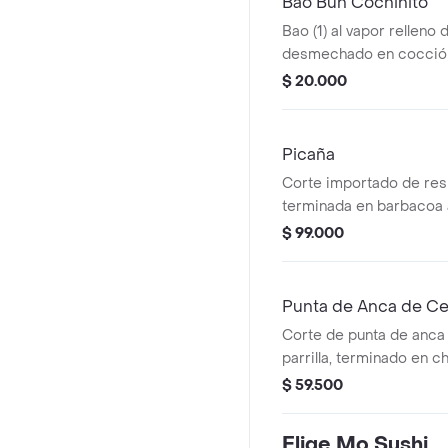
Bao Bun Cochinito
Bao (1) al vapor relleno
desmechado en cocción 
barbacoa asiática, con 
$ 20.000
lechuga, repollo, termi
crocante y cilantro.
Picaña
Corte importado de res a
terminada en barbacoa a
$ 99.000
Punta de Anca de Ce
Corte de punta de anca 
parrilla, terminado en c
y cilantro.
$ 59.500
Elige Mo Sushi