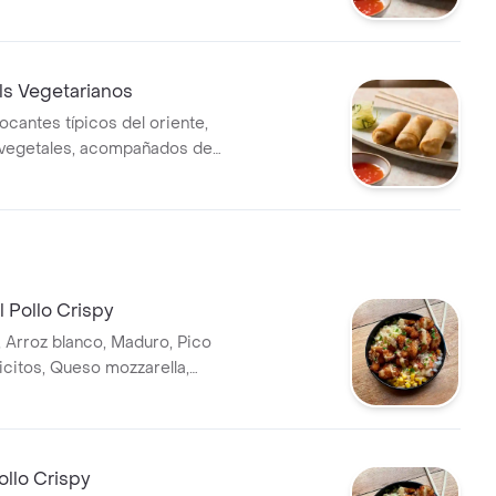
mango.
ls Vegetarianos
rocantes típicos del oriente,
 vegetales, acompañados de
mango.
 Pollo Crispy
, Arroz blanco, Maduro, Pico
icitos, Queso mozzarella,
ante, Salsa tartara, Salsa Uki,
Parmesano.
ollo Crispy