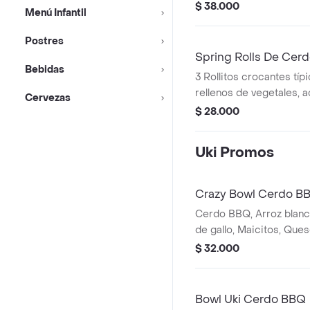
salsa chillimango.
$ 38.000
Menú Infantil
Postres
Spring Rolls De Cer
Bebidas
3 Rollitos crocantes típi
rellenos de vegetales,
Cervezas
salsa chillimango.
$ 28.000
Uki Promos
Crazy Bowl Cerdo B
Cerdo BBQ, Arroz blanc
de gallo, Maicitos, Ques
Cebolla crocante, Salsa 
$ 32.000
Cebollín y Parmesano.
Bowl Uki Cerdo BBQ