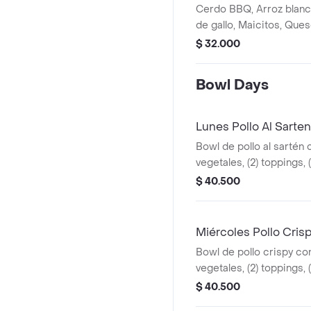
Cerdo BBQ, Arroz blanc
de gallo, Maicitos, Ques
Cebolla crocante, Salsa 
$ 32.000
Cebollín y Parmesano.
Bowl Days
Lunes Pollo Al Sarten
Bowl de pollo al sartén c
vegetales, (2) toppings, (
terminado y bebida a el
$ 40.500
Miércoles Pollo Cris
Bowl de pollo crispy con 
vegetales, (2) toppings, (
terminado y bebida a el
$ 40.500