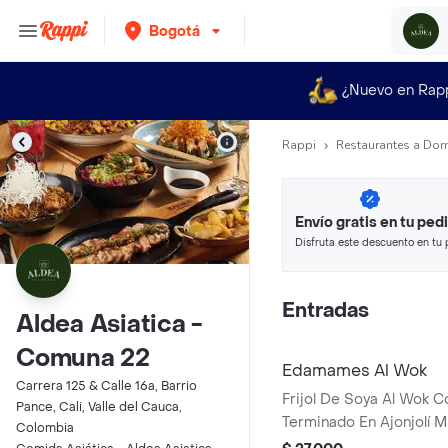
Bogotá
¿Nuevo en Rap
Rappi
Restaurantes a Dom
Envío gratis en tu ped
Disfruta este descuento en tu 
en minutos.
Entradas
Aldea Asiatica -
Comuna 22
Edamames Al Wok
Carrera 125 & Calle 16a, Barrio
Frijol De Soya Al Wok C
Pance, Cali, Valle del Cauca,
Terminado En Ajonjolí M
Colombia