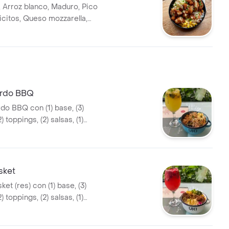
, Arroz blanco, Maduro, Pico
icitos, Queso mozzarella,
ante, Salsa tartara, Salsa Uki,
Parmesano.
erdo BBQ
do BBQ con (1) base, (3)
) toppings, (2) salsas, (1)
 bebida a elección.
sket
ket (res) con (1) base, (3)
) toppings, (2) salsas, (1)
 bebida a elección.