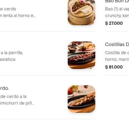
Bao Bun D
 de cerdo
Bao (1) al v
lenta al horno en
crunchy, ka
salsa baoku,
salsa hot ma
$ 27.000
nado con cebolla
Costillas 
 la parrilla,
Costilla de 
siática.
horno, mari
asiática, ajo
$ 81.000
rdo.
de cerdo a la
himichurri de piña