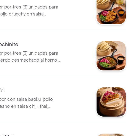
r por tres (3) unidades para
ollo crunchy en salsa
 lechuga, vegetales
jonjolí mix, cilantro y salsa
ochinito
r por tres (3) unidades para
cerdo desmechado al horno a
 asiática con lechuga,
ncurtidos, cebolla crocante,
alsa baoku.
fc
apor con salsa baoku, pollo
ano en salsa chilli thai,
nado, ajonjolí mix y cilantro.