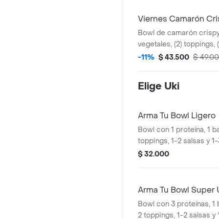
Viernes Camarón Cri
Bowl de camarón crispy 
vegetales, (2) toppings, (
terminado y bebida a el
-11%
$ 43.500
$ 49.0
Elige Uki
Arma Tu Bowl Ligero
Bowl con 1 proteína, 1 b
toppings, 1-2 salsas y 1
$ 32.000
Arma Tu Bowl Super 
Bowl con 3 proteínas, 1 
2 toppings, 1-2 salsas y