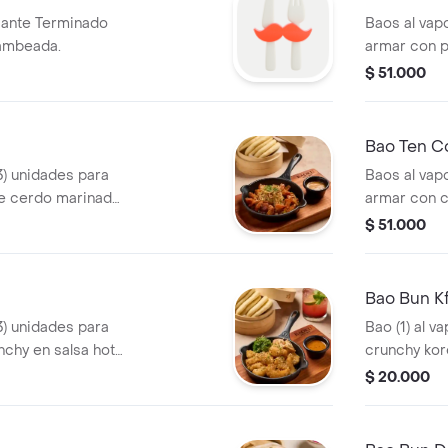
ante Terminado
Baos al vapo
lambeada.
armar con p
chillimango,
$ 51.000
encurtidos, a
baoku.
Bao Ten C
3) unidades para
Baos al vapo
de cerdo marinado
armar con 
chuga, repollo,
la barbacoa
$ 51.000
mole, cilantro y
vegetales e
cilantro y s
Bao Bun K
3) unidades para
Bao (1) al v
chy en salsa hot
crunchy kore
seaweed salad,
repollo mari
$ 20.000
u.