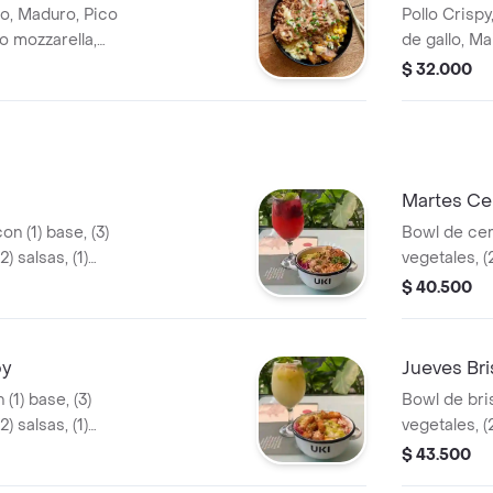
o, Maduro, Pico
Pollo Crispy
o mozzarella,
de gallo, Ma
tartara, Salsa Uki,
Cebolla croc
$ 32.000
Cebollín y 
Martes C
on (1) base, (3)
Bowl de cer
2) salsas, (1)
vegetales, (2
ección.
terminado y
$ 40.500
py
Jueves Bri
(1) base, (3)
Bowl de bris
2) salsas, (1)
vegetales, (2
ección.
terminado y
$ 43.500