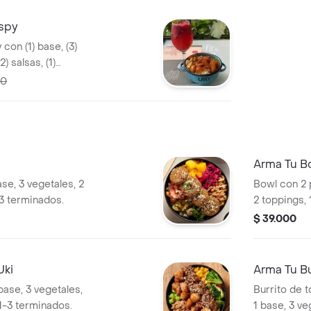
spy
con (1) base, (3)
2) salsas, (1)
ección.
00
Arma Tu B
ase, 3 vegetales, 2
Bowl con 2 p
-3 terminados.
2 toppings, 
$ 39.000
Uki
Arma Tu Bu
base, 3 vegetales,
Burrito de t
 1-3 terminados.
1 base, 3 ve