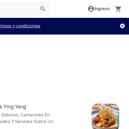
Ingreso
minos y condiciones
 Ying Yang
e Sabores, Camarones En
nados Y Servidos Sobre Un
d Spicy Mayo y Mitad