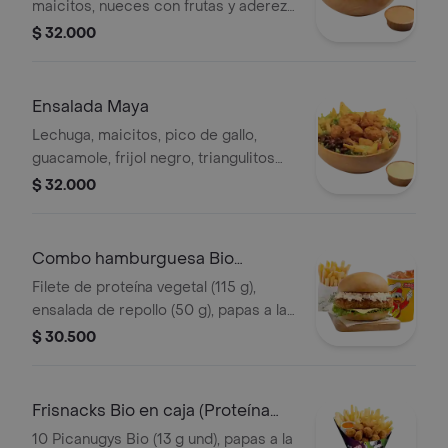
maicitos, nueces con frutas y aderezo
sésamo. Elige tu proteína entre
$ 32.000
nuggets de pollo (9 und, 15 g und),
filete asado (En trozos, 150 g) o nugg
Ensalada Maya
Lechuga, maicitos, pico de gallo,
guacamole, frijol negro, triangulitos
de maíz y aderezo mexicano. Elige tu
$ 32.000
proteína entre nuggets de pollo (9
und, 15 g und), filete asado (En tro
Combo hamburguesa Bio
(Proteína Vegetal)
Filete de proteína vegetal (115 g),
ensalada de repollo (50 g), papas a la
francesa mediana (60 g) y gaseosa
$ 30.500
(325 ml). Escoge entre salsa búfalo
Sriracha, BBQ o coreana
Frisnacks Bio en caja (Proteína
Vegetal)
10 Picanugys Bio (13 g und), papas a la