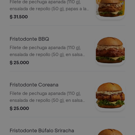
Filete de pechuga apanada (110 g),
ensalada de repollo (50 g), papas a la
francesa mediana (60 g) y gaseosa
$ 31.500
(325 ml), sin salsa.
Fristodonte BBQ
Filete de pechuga apanada (110 g),
ensalada de repollo (50 g), en salsa
BBQ.
$ 25.000
Fristodonte Coreana
Filete de pechuga apanada (110 g),
ensalada de repollo (50 g), en salsa
coreana.
$ 25.000
Fristodonte Búfalo Sriracha