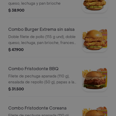
queso, lechuga y pan brioche
$ 38.900
Combo Burger Extrema sin salsa
Doble filete de pollo (115 g und), doble
queso, lechuga, pan brioche, francesa
mediana (60 g) y gaseosa (325 ml)
$ 47.900
Combo Fristodonte BBQ
Filete de pechuga apanada (110 g),
ensalada de repollo (50 g), papas a la
francesa mediana (60 g) y gaseosa
$ 31.500
(325 ml), en salsa BBQ.
Combo Fristodonte Coreana
Filete de pechuga apanada (110 g),