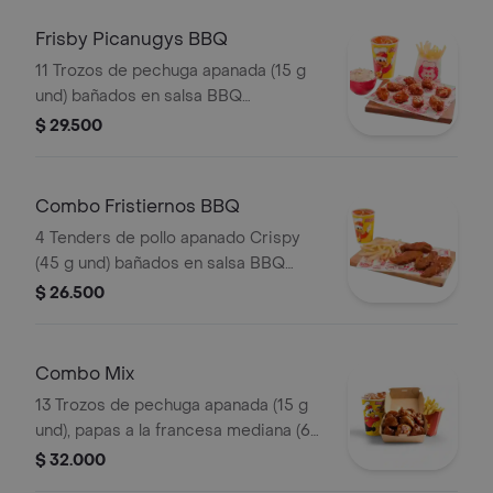
Frisby Picanugys BBQ
11 Trozos de pechuga apanada (15 g
und) bañados en salsa BBQ
ligeramente picante, papas a la
$ 29.500
francesa mediana (60 g), ensalada de
repollo personal (145 g) y gaseosa
(325 ml)
Combo Fristiernos BBQ
4 Tenders de pollo apanado Crispy
(45 g und) bañados en salsa BBQ
ligeramente picante, papas a la
$ 26.500
francesa mediana (60 g) y gaseosa
(325 ml)
Combo Mix
13 Trozos de pechuga apanada (15 g
und), papas a la francesa mediana (60
g) y gaseosa (325 ml)
$ 32.000