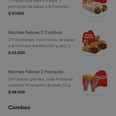
2 Frisburritos Ranch o BBQ, 2
porciones de papas a la francesa
mediana (60 g und) y 2 gaseosas (325
$ 51.000
ml)
Noches Felices 2 Combos
Fristodontes
2 Fristodontes, 2 porciones de papas
a la francesa mediana (60 g und), 2
gaseosas (325 ml und). Escoge entre
$ 63.000
búfalo Sriracha, BBQ, salsa Frisby o
coreana
Noches Felices 2 Frisnacks
grandes en ca
2 Frisnacks grandes, cada Frisnacks
contiene 13 tornados de pollo (12 g
und), papas a la francesa grande (100
$ 68.000
g )y gaseosa (470 ml)
Combos