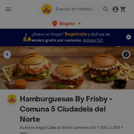
Bogotá
Regístrate
¿Nuevo en Rappi?
y disfruta de
envíos gratis por semanas
Aplican TyC
Hamburguesas By Frisby -
Comuna 5 Ciudadela del
Norte
Av.Kevin Angel Calle 56 Entre Carreras 11A Y 10E Lc.2113 Y