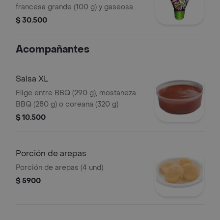
francesa grande (100 g) y gaseosa
(470 ml)
$ 30.500
Acompañantes
Salsa XL
Elige entre BBQ (290 g), mostaneza
BBQ (280 g) o coreana (320 g)
$ 10.500
Porción de arepas
Porción de arepas (4 und)
$ 5900