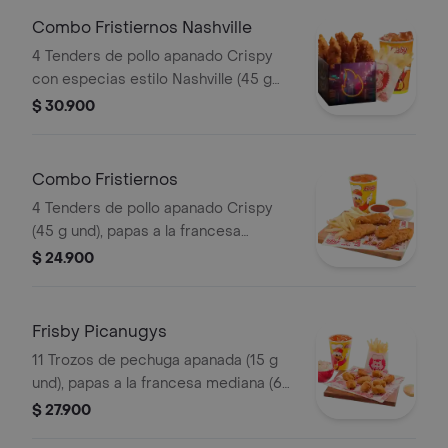
Combo Fristiernos Nashville
4 Tenders de pollo apanado Crispy
con especias estilo Nashville (45 g
und), sirope de miel picante, papas a
$ 30.900
la francesa mediana (60 g) y gaseosa
(325 ml). Imagen de producto corres
Combo Fristiernos
4 Tenders de pollo apanado Crispy
(45 g und), papas a la francesa
mediana (60 g) y gaseosa (325 ml)
$ 24.900
Frisby Picanugys
11 Trozos de pechuga apanada (15 g
und), papas a la francesa mediana (60
g), ensalada de repollo personal (145
$ 27.900
g) y gaseosa (325 ml)