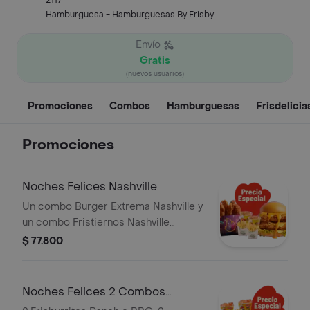
2117
Hamburguesa - Hamburguesas By Frisby
Envío
Gratis
(nuevos usuarios)
Promociones
Combos
Hamburguesas
Frisdelicia
Promociones
Noches Felices Nashville
Un combo Burger Extrema Nashville y
un combo Fristiernos Nashville
(imagen de producto corresponde a
$ 77.800
producto agrandado)
Noches Felices 2 Combos
Frisburritos