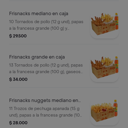
Frisnacks mediano en caja
10 Tornados de pollo (12 g und), papas
a la francesa grande (100 g) y
gaseosa (470 ml)
$ 29.500
Frisnacks grande en caja
13 Tornados de pollo (12 g und), papas
a la francesa grande (100 g), gaseosa
(470 ml)
$ 34.000
Frisnacks nuggets mediano en
caja
11 Trozos de pechuga apanada (15 g
und), papas a la francesa grande (100
g), gaseosa (400 ml)
$ 28.000