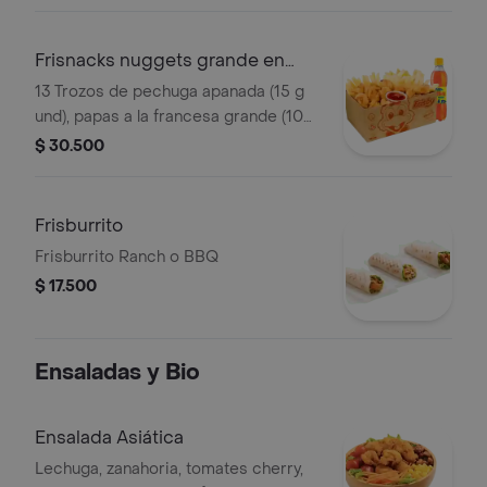
Frisnacks nuggets grande en
caja
13 Trozos de pechuga apanada (15 g
und), papas a la francesa grande (100
g), gaseosa (400 ml)
$ 30.500
Frisburrito
Frisburrito Ranch o BBQ
$ 17.500
Ensaladas y Bio
Ensalada Asiática
Lechuga, zanahoria, tomates cherry,