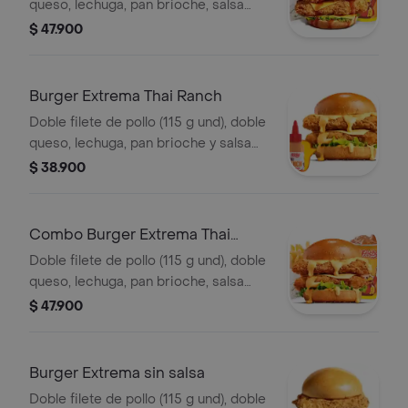
queso, lechuga, pan brioche, salsa
Polynesian beach, francesa mediana
$ 47.900
(60g) y gaseosa (325 ml)
Burger Extrema Thai Ranch
Doble filete de pollo (115 g und), doble
queso, lechuga, pan brioche y salsa
Thai ranch
$ 38.900
Combo Burger Extrema Thai
Ranch
Doble filete de pollo (115 g und), doble
queso, lechuga, pan brioche, salsa
Thai ranch, francesa mediana (60 g) y
$ 47.900
gaseosa (325 ml)
Burger Extrema sin salsa
Doble filete de pollo (115 g und), doble