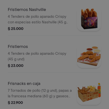
Fristiernos Nashville
4 Tenders de pollo apanado Crispy
con especias estilo Nashville (45 g
und), sirope de miel picante. Imagen
$ 25.000
de producto corresponde a producto
agrandado
Fristiernos
4 Tenders de pollo apanado Crispy
(45 g und)
$ 23.000
Frisnacks en caja
7 Tornados de pollo (12 g und), papas a
la francesa mediana (60 g) y gaseosa
(470 ml)
$ 22.900