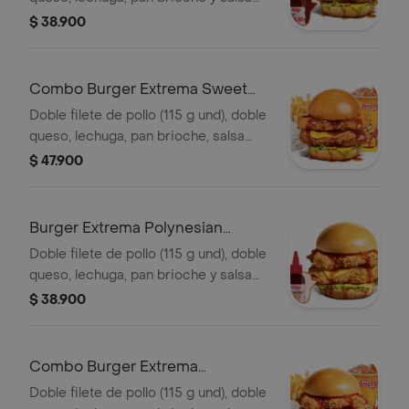
sweet Carolina
$ 38.900
Combo Burger Extrema Sweet
Carolina
Doble filete de pollo (115 g und), doble
queso, lechuga, pan brioche, salsa
sweet Carolina,francesa mediana (60
$ 47.900
g) y gaseosa (325 ml)
Burger Extrema Polynesian
Beach
Doble filete de pollo (115 g und), doble
queso, lechuga, pan brioche y salsa
Polynesian beach
$ 38.900
Combo Burger Extrema
Polynesian Beach
Doble filete de pollo (115 g und), doble