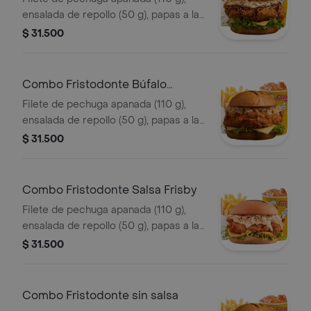
ensalada de repollo (50 g), papas a la
francesa mediana (60 g) y gaseosa
$ 31.500
(325 ml). en salsa coreana.
Combo Fristodonte Búfalo
Sriracha
Filete de pechuga apanada (110 g),
ensalada de repollo (50 g), papas a la
francesa mediana (60 g) y gaseosa
$ 31.500
(325 ml), en salsa búfalo sriracha.
Combo Fristodonte Salsa Frisby
Filete de pechuga apanada (110 g),
ensalada de repollo (50 g), papas a la
francesa mediana (60 g) y gaseosa
$ 31.500
(325 ml), en salsa Frisby.
Combo Fristodonte sin salsa