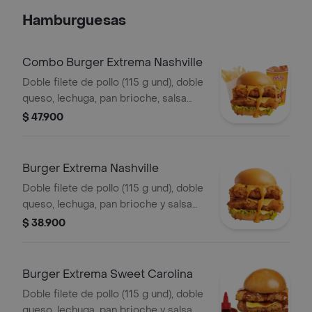
Hamburguesas
Combo Burger Extrema Nashville
Doble filete de pollo (115 g und), doble
queso, lechuga, pan brioche, salsa
picante estilo Nashville, francesa
$ 47.900
mediana (60 g) y gaseosa (325 ml)
Burger Extrema Nashville
Doble filete de pollo (115 g und), doble
queso, lechuga, pan brioche y salsa
picante estilo Nashville
$ 38.900
Burger Extrema Sweet Carolina
Doble filete de pollo (115 g und), doble
queso, lechuga, pan brioche y salsa