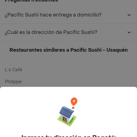
¿Pacific Sushi hace entrega a domicilio?
¿Cuál es la dirección de Pacific Sushi?
Restaurantes similares a Pacific Sushi - Usaquén
L´s Café
Philippe
Baskin Robbins
La Cesta
Mercari - Postres
Myriam Camhi Co