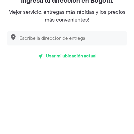
Ingresa tu dirección en Bogotá:
Magnifique
Mejor servicio, entregas más rápidas y los precios
Empanaditas de Pipian - Empanadas
más convenientes!
Desayunadero de la 42
Luisa Postres
Sopitas y Frijoladas
Usar mi ubicación actual
Subway
Top Marcas y Cadenas de Restaurantes
Encuéntranos en estos países