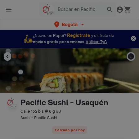
Bogotá
Regístrate
¿Nuevo en Rappi?
y disfruta de
envíos gratis por semanas
Aplican TyC
Pacific Sushi - Usaquén
Calle 162 bis # 8 g 60
Sushi - Pacific Sushi
Cerrado por hoy