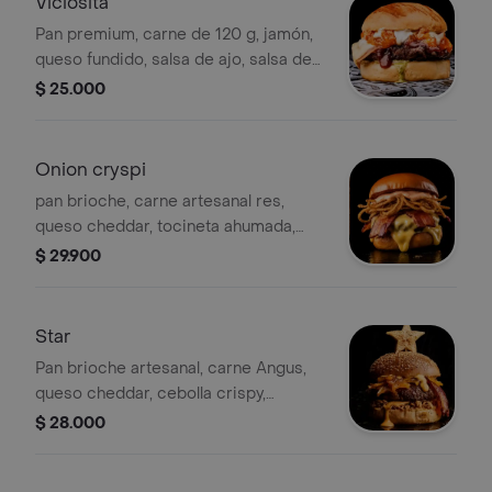
Viciosita
Pan premium, carne de 120 g, jamón,
queso fundido, salsa de ajo, salsa de
cilantro y reducción de uva. Incluye
$ 25.000
papas francesas.
Onion cryspi
pan brioche, carne artesanal res,
queso cheddar, tocineta ahumada,
cebolla crispy y salsa rosada de la
$ 29.900
casa.
Star
Pan brioche artesanal, carne Angus,
queso cheddar, cebolla crispy,
rodajas de carambolo y salsa
$ 28.000
especial americana. Incluye papas
francesas.