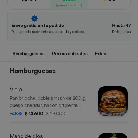
(nuevos usuarios)
Envío gratis en tu pedido
Hasta 47% 
Disfruta este descuento en tu pedido y recíbelo
Disfruta este de
en minutos.
en minutos.
Hamburguesas
Perros calientes
Fries
Hamburguesas
Vicio
Pan brioche, doble smash de 200 g,
queso cheddar, bacon crujiente,
cebolla caramelizada, mayonesa de
-48%
$ 14.600
$ 28.000
cilantro, salsa de la casa y salsa BBQ.
Incluye papas francesas.
Mano de dios