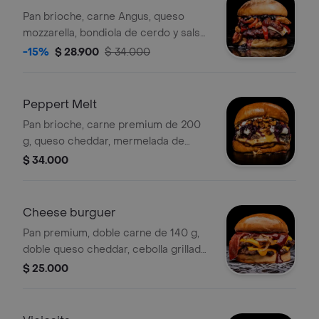
Pan brioche, carne Angus, queso
mozzarella, bondiola de cerdo y salsa
de arándanos al champagne. Incluye
-15%
$ 28.900
$ 34.000
papas francesas.
Peppert Melt
Pan brioche, carne premium de 200
g, queso cheddar, mermelada de
pimentón caramelizado, crema
$ 34.000
artesanal y crispy onion. Una
combinación intensa de sabores y
texturas. Incluye papas francesas.
Cheese burguer
Pan premium, doble carne de 140 g,
doble queso cheddar, cebolla grillada,
tocineta crujiente y salsa BBQ con
$ 25.000
reducción de bocadillo. Incluye papas
francesas.