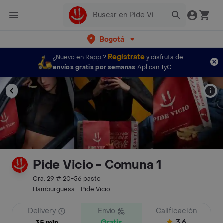
Bogotá
Regístrate
¿Nuevo en Rappi?
y disfruta de
envíos gratis por semanas
Aplican TyC
Pide Vicio - Comuna 1
Cra. 29 # 20-56 pasto
Hamburguesa - Pide Vicio
Delivery
Envío
Calificación
Gratis
3.6
35 min