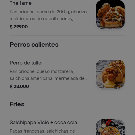
The fame
Pan brioche, carne de 200 g, chorizo
molido, aros de cebolla crispy,
reducción de salsa tropical, chipotle y
$ 29.900
mayo de cilantro. Incluye papas
francesas.
Perros calientes
Perro de taller
Pan brioche, queso mozzarella,
salchicha americana, mermelada de
cebolla y bacon, nuggets de pollo y
$ 28.000
salsa tártara con ají.
Fries
Salchipapa Vicio + coca cola
gratis
Papas francesas, salchichas de