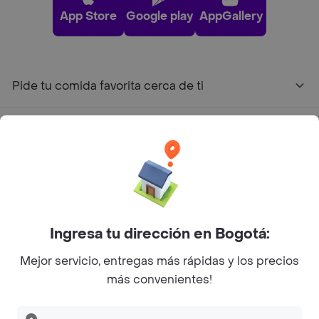
App Store
Google play
AppGallery
Pide tu comida favorita cerca de ti
Categorías
Únete a Rappi
Sobre Rappi
Ingresa tu dirección en Bogotá:
Facebook
Twitter
Instagram
Mejor servicio, entregas más rápidas y los precios
más convenientes!
©
2026
Rappi Inc. All rights reserved.