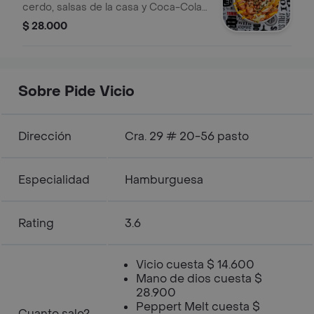
cerdo, salsas de la casa y Coca-Cola
250 ml.
$ 28.000
Sobre Pide Vicio
Dirección
Cra. 29 # 20-56 pasto
Especialidad
Hamburguesa
Rating
3.6
Vicio cuesta $ 14.600
Mano de dios cuesta $
28.900
Peppert Melt cuesta $
Cuanto sale?