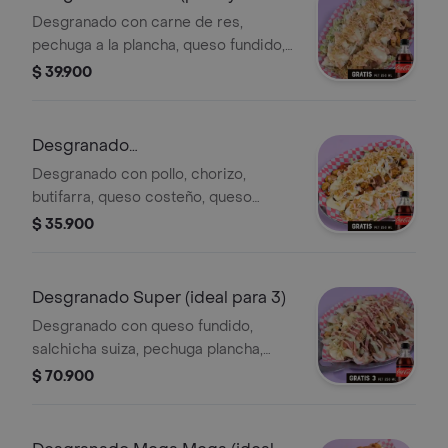
de Res)
Desgranado con carne de res,
pechuga a la plancha, queso fundido,
queso costeño, bollo limpio, papa
$ 39.900
chongo, lechuga, salsas de la casa y
cocacola zero 250 ml gratis!
Desgranado
Combinado(pollo,chori y Buti)
Desgranado con pollo, chorizo,
butifarra, queso costeño, queso
fundido, lechuga, salsas de la casa y
$ 35.900
Coca-Cola Zero 250 ml gratis.
Desgranado Super (ideal para 3)
Desgranado con queso fundido,
salchicha suiza, pechuga plancha,
chorizo, butifarra, jamón, bollo limpio,
$ 70.900
queso costeño, bollo limpio, papa
chongo, lechuga, salsas de la casa y 3
cocacolas zero 250 ml gratis!