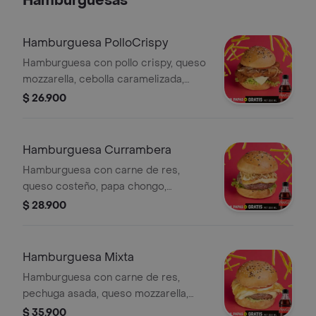
Hamburguesas
Hamburguesa PolloCrispy
Hamburguesa con pollo crispy, queso
mozzarella, cebolla caramelizada,
lechuga, papas a la francesa y Coca-
$ 26.900
Cola Zero 250 ml.
Hamburguesa Currambera
Hamburguesa con carne de res,
queso costeño, papa chongo,
lechuga, papas a la francesa y Coca-
$ 28.900
Cola Zero 250 ml.
Hamburguesa Mixta
Hamburguesa con carne de res,
pechuga asada, queso mozzarella,
lechuga, tomate, papas a la francesa y
$ 35.900