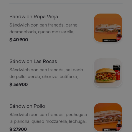
lechuga, tomate, papas a la francesa y
Coca-Cola Zero 250 ml.
Sándwich Ropa Vieja
Sándwich con pan francés, carne
desmechada, queso mozzarella,
salsas de la casa, tomate y lechuga.
$ 40.900
Incluye Coca-Cola Zero 250 ml.
Sándwich Las Rocas
Sándwich con pan francés, salteado
de pollo, cerdo, chorizo, butifarra,
pimentón, cebolla, queso mozzarella,
$ 36.900
lechuga y cocacola zero 250 ml
gratis!
Sándwich Pollo
Sándwich con pan francés, pechuga a
la plancha, queso mozzarella, lechuga,
tomate y salsas de la casa. Incluye
$ 27.900