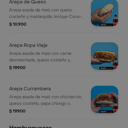
Arepa de Queso
Arepa asada de maíz con queso
costeño y mantequilla. Incluye Coca-
Cola Zero 250 ml.
$ 10.900
Arepa Ropa Vieja
Arepa asada de maíz con carne
desmechada, queso costeño y
mantequilla. Incluye Coca-Cola Zero
$ 19.900
250 ml.
Arepa Currambera
Arepa asada de maíz con chicharrón,
queso costeño, papa chongo y
mantequilla. Incluye Coca-Cola Zero
$ 19.900
250 ml.