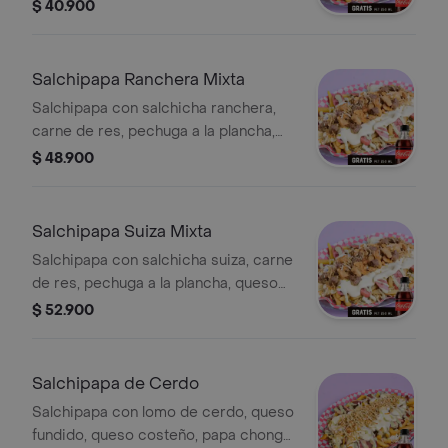
queso costeño, papa chongo, lechuga
$ 40.900
y salsas de la casa. Incluye Coca-Cola
Zero 250 ml gratis.
Salchipapa Ranchera Mixta
Salchipapa con salchicha ranchera,
carne de res, pechuga a la plancha,
queso fundido, queso costeño, papas,
$ 48.900
lechuga y salsas de la casa. Incluye
Coca-Cola Zero 250 ml gratis.
Salchipapa Suiza Mixta
Salchipapa con salchicha suiza, carne
de res, pechuga a la plancha, queso
fundido, queso costeño, papas,
$ 52.900
lechuga y salsas de la casa. Incluye
Coca-Cola Zero 250 ml.
Salchipapa de Cerdo
Salchipapa con lomo de cerdo, queso
fundido, queso costeño, papa chongo,