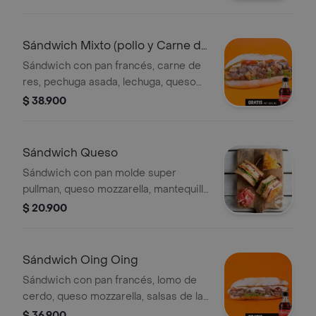
Coca-Cola Zero 250 ml.
Sándwich Mixto (pollo y Carne de
Res)
Sándwich con pan francés, carne de
res, pechuga asada, lechuga, queso
mozzarella, salsas de la casa y
$ 38.900
cocacola zero 250 ml gratis!
Sándwich Queso
Sándwich con pan molde super
pullman, queso mozzarella, mantequilla
y cocacola zero 250 ml gratis!
$ 20.900
Sándwich Oing Oing
Sándwich con pan francés, lomo de
cerdo, queso mozzarella, salsas de la
casa, vegetales frescos y cocacola
$ 36.900