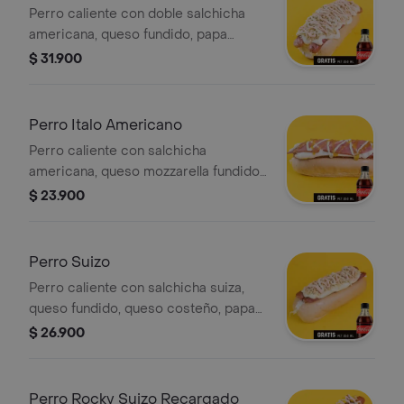
Perro caliente con doble salchicha
americana, queso fundido, papa
chongo y salsas de la casa. Incluye
$ 31.900
Coca-Cola Zero 250 ml.
Perro Italo Americano
Perro caliente con salchicha
americana, queso mozzarella fundido,
jamón, salsas de la casa. Incluye
$ 23.900
Coca-Cola Zero 250 ml.
Perro Suizo
Perro caliente con salchicha suiza,
queso fundido, queso costeño, papa
chongo y salsas de la casa. Incluye
$ 26.900
Coca-Cola Zero 250 ml.
Perro Rocky Suizo Recargado