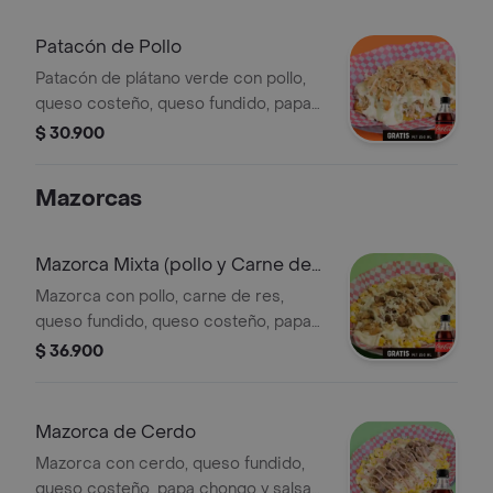
Patacón de Pollo
Patacón de plátano verde con pollo,
queso costeño, queso fundido, papa
chongo, lechuga y salsas de la casa.
$ 30.900
Incluye Coca-Cola Zero 250 ml.
Mazorcas
Mazorca Mixta (pollo y Carne de
Res)
Mazorca con pollo, carne de res,
queso fundido, queso costeño, papa
chongo y salsas de la casa. Incluye
$ 36.900
Coca-Cola Zero 250 ml.
Mazorca de Cerdo
Mazorca con cerdo, queso fundido,
queso costeño, papa chongo y salsas