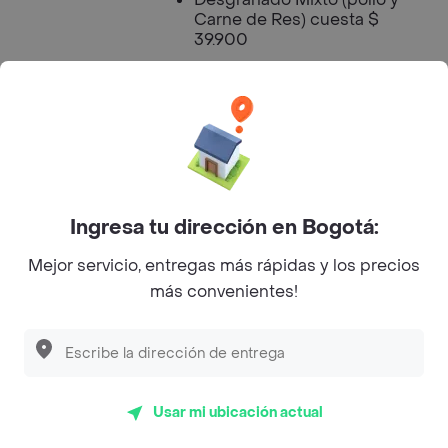
Carne de Res) cuesta $
39.900
Horario de
15:00:00
Apertura
Horario de
20:00:00
Cierre
Ingresa tu dirección en Bogotá:
Mejor servicio, entregas más rápidas y los precios
más convenientes!
Las Rocas Comidas Rapidas -
Soledad Menú a Domicilio
Comida Rápida
Abierto
Usar mi ubicación actual