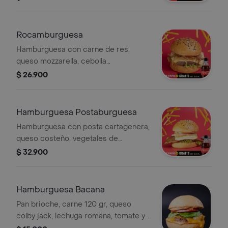
Coca-Cola Zero 250 ml.
Rocamburguesa
Hamburguesa con carne de res,
queso mozzarella, cebolla
caramelizada, lechuga. Incluye papas
$ 26.900
a la francesa y Coca-Cola Zero 250
ml.
Hamburguesa Postaburguesa
Hamburguesa con posta cartagenera,
queso costeño, vegetales de
temporada. Incluye papas a la
$ 32.900
francesa y Coca-Cola Zero 250 ml.
Hamburguesa Bacana
Pan brioche, carne 120 gr, queso
colby jack, lechuga romana, tomate y
salsa bacana!