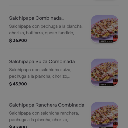
y salsas de la casa. Incluye Coca-Cola
Zero 250 ml.
Salchipapa Combinada
(pollo,chori,buti)
Salchipapa con pechuga a la plancha,
chorizo, butifarra, queso fundido,
queso costeño, papa chongo, lechuga
$ 36.900
y salsas de la casa. Incluye Coca-Cola
Zero 250 ml.
Salchipapa Suiza Combinada
Salchipapa con salchicha suiza,
pechuga a la plancha, chorizo,
butifarra, queso fundido, queso
$ 45.900
costeño, papa chongo, lechuga y
salsas de la casa. Incluye Coca-Cola
Zero 250 ml.
Salchipapa Ranchera Combinada
Salchipapa con salchicha ranchera,
pechuga a la plancha, chorizo,
butifarra, queso fundido, queso
$ 43.900