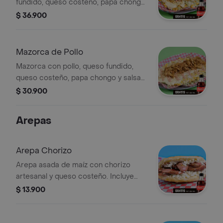
fundido, queso costeño, papa chongo
y salsas de la casa. Incluye Coca-Cola
$ 36.900
Zero 250 ml.
Mazorca de Pollo
Mazorca con pollo, queso fundido,
queso costeño, papa chongo y salsas
de la casa. Incluye Coca-Cola Zero
$ 30.900
250 ml.
Arepas
Arepa Chorizo
Arepa asada de maíz con chorizo
artesanal y queso costeño. Incluye
Coca-Cola Zero 250 ml.
$ 13.900