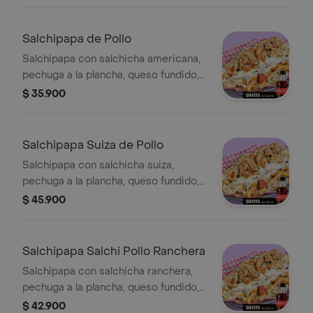
casa. Incluye Coca-Cola Zero 250 ml
gratis.
Salchipapa de Pollo
Salchipapa con salchicha americana,
pechuga a la plancha, queso fundido,
papas, lechuga y salsas de la casa.
$ 35.900
Incluye Coca-Cola Zero 250 ml.
Salchipapa Suiza de Pollo
Salchipapa con salchicha suiza,
pechuga a la plancha, queso fundido,
queso costeño, papa chongo, lechuga
$ 45.900
y salsas de la casa. Incluye Coca-Cola
Zero 250 ml.
Salchipapa Salchi Pollo Ranchera
Salchipapa con salchicha ranchera,
pechuga a la plancha, queso fundido,
queso costeño, papa chongo, lechuga
$ 42.900