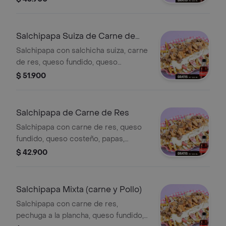
costeño, papa chongo, lechuga y
salsas de la casa. Incluye Coca-Cola
Zero 250 ml.
Salchipapa Suiza de Carne de
Res
Salchipapa con salchicha suiza, carne
de res, queso fundido, queso
costeño, papas, lechuga y salsas de la
$ 51.900
casa. Incluye Coca-Cola Zero 250 ml.
Salchipapa de Carne de Res
Salchipapa con carne de res, queso
fundido, queso costeño, papas,
lechuga y salsas de la casa. Incluye
$ 42.900
Coca-Cola Zero 250 ml.
Salchipapa Mixta (carne y Pollo)
Salchipapa con carne de res,
pechuga a la plancha, queso fundido,