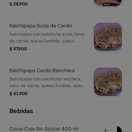
lechuga y salsas de la casa. Incluye
$ 38.900
Coca-Cola Zero 250 ml gratis.
Salchipapa Suiza de Cerdo
Salchipapa con salchicha suiza, lomo
de cerdo, queso fundido, queso
costeño, papa chongo, lechuga,
$ 47.900
salsas de la casa y cocacola zero 250
ml gratis
Salchipapa Cerdo Ranchera
Salchipapa con salchicha ranchera,
lomo de cerdo, queso fundido, queso
costeño, papa chongo, lechuga y
$ 43.900
salsas de la casa.
Bebidas
Coca-Cola Sin Azúcar 400 ml