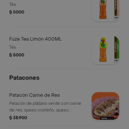
Tés
$ 5000
Fuze Tea Limón 400ML
Tés
$ 5000
Patacones
Patacón Carne de Res
Patacón de plátano verde con carne
de res, queso costeño, queso
fundido, papa chongo, lechuga y
$ 38.900
salsas de la casa. Incluye Coca-Cola