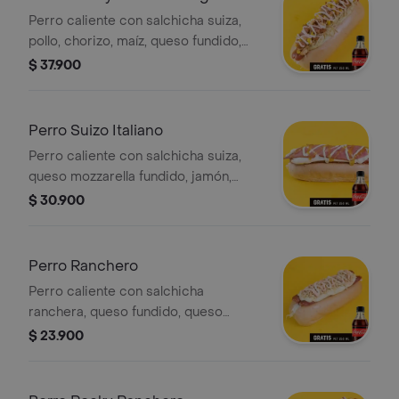
Perro caliente con salchicha suiza,
pollo, chorizo, maíz, queso fundido,
salsas de la casa. Incluye Coca-Cola
$ 37.900
Zero 250 ml.
Perro Suizo Italiano
Perro caliente con salchicha suiza,
queso mozzarella fundido, jamón,
salsas de la casa y Coca-Cola Zero
$ 30.900
250 ml.
Perro Ranchero
Perro caliente con salchicha
ranchera, queso fundido, queso
costeño, papa chongo y salsas de la
$ 23.900
casa. Incluye Coca-Cola Zero 250 ml.