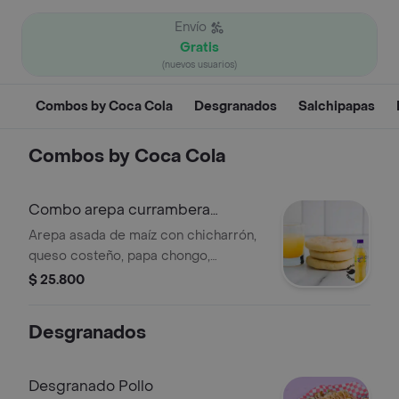
Envío
Gratis
(nuevos usuarios)
Combos by Coca Cola
Desgranados
Salchipapas
Combos by Coca Cola
Combo arepa currambera
+quatro org 400ml
Arepa asada de maíz con chicharrón,
queso costeño, papa chongo,
mantequilla y gaseosa 250 ml a elegir.
$ 25.800
+ gaseosa
Desgranados
Desgranado Pollo