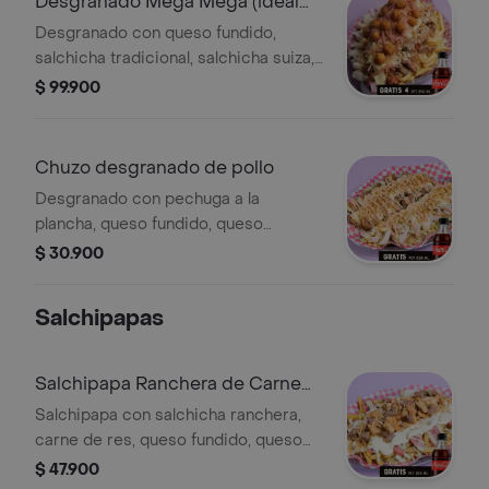
Desgranado Mega Mega (ideal
para 4)
Desgranado con queso fundido,
salchicha tradicional, salchicha suiza,
pechuga plancha, chorizo, butifarra,
$ 99.900
jamón, queso costeño, bollo limpio,
papa chongo, lechuga, salsas de la
casa y 4 cocacolas zero 250 ml
Chuzo desgranado de pollo
gratis!
Desgranado con pechuga a la
plancha, queso fundido, queso
costeño, bollo limpio, papa chongo,
$ 30.900
lechuga y salsas de la casa.
Salchipapas
Salchipapa Ranchera de Carne
de Res
Salchipapa con salchicha ranchera,
carne de res, queso fundido, queso
costeño, papas, lechuga y salsas de la
$ 47.900