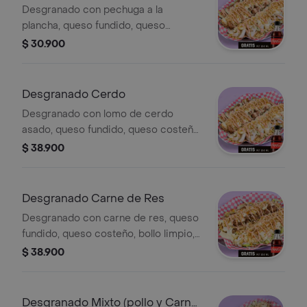
Desgranado con pechuga a la
plancha, queso fundido, queso
costeño, bollo limpio, papa chongo,
$ 30.900
lechuga y salsas de la casa.
Desgranado Cerdo
Desgranado con lomo de cerdo
asado, queso fundido, queso costeño,
bollo limpio, papa chongo, lechuga y
$ 38.900
salsas de la casa. Incluye Coca-Cola
Zero 250 ml.
Desgranado Carne de Res
Desgranado con carne de res, queso
fundido, queso costeño, bollo limpio,
papa chongo, lechuga y salsas de la
$ 38.900
casa.
Desgranado Mixto (pollo y Carne