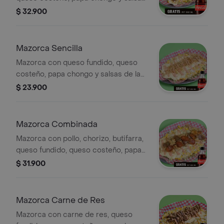
de la casa. Incluye Coca-Cola Zero
$ 32.900
250 ml.
Mazorca Sencilla
Mazorca con queso fundido, queso
costeño, papa chongo y salsas de la
casa. Incluye Coca-Cola Zero 250 ml.
$ 23.900
Mazorca Combinada
Mazorca con pollo, chorizo, butifarra,
queso fundido, queso costeño, papa
chongo y salsas de la casa. Incluye
$ 31.900
Coca-Cola Zero 250 ml.
Mazorca Carne de Res
Mazorca con carne de res, queso