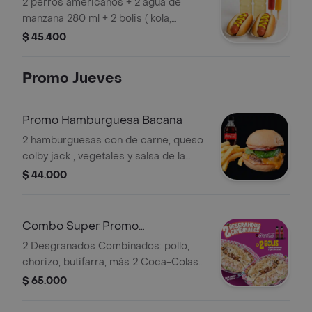
2 perros americanos + 2 agua de
manzana 280 ml + 2 bolis ( kola,
mango o tamarindo)
$ 45.400
Promo Jueves
Promo Hamburguesa Bacana
2 hamburguesas con de carne, queso
colby jack , vegetales y salsa de la
casa + 2 papas francesas + 2
$ 44.000
cocacolas 250 ml
Combo Super Promo
Desgranado
2 Desgranados Combinados: pollo,
chorizo, butifarra, más 2 Coca-Colas
250 ml y 2 bolis (kola, mango o
$ 65.000
tamarindo).