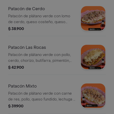
Zero 250 ml.
Patacón de Cerdo
Patacón de plátano verde con lomo
de cerdo, queso costeño, queso
fundido, papa chongo, lechuga y salsa
$ 38.900
de la casa. Incluye Coca-Cola Zero
250 ml.
Patacón Las Rocas
Patacón de plátano verde con pollo,
cerdo, chorizo, butifarra, pimentón,
cebolla, papa chongo, queso costeño,
$ 42.900
lechuga y salsas de la casa. Incluye
Coca-Cola Zero 250 ml.
Patacón Mixto
Patacón de plátano verde con carne
de res, pollo, queso fundido, lechuga y
salsas de la casa. Incluye Coca-Cola
$ 39.900
Zero 250 ml.