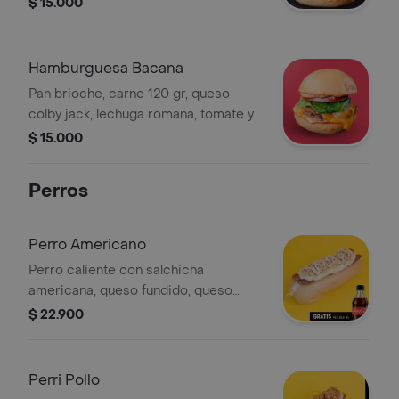
$ 15.000
Hamburguesa Bacana
Pan brioche, carne 120 gr, queso
colby jack, lechuga romana, tomate y
salsa bacana!
$ 15.000
Perros
Perro Americano
Perro caliente con salchicha
americana, queso fundido, queso
costeño, papa chongo y salsas de la
$ 22.900
casa. Incluye Coca-Cola Zero 250 ml.
Perri Pollo