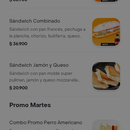
zero 250 ml gratis!
Sándwich Combinado
Sándwich con pan francés, pechuga a
la plancha, chorizo, butifarra, queso
mozzarella, salsas de la casa,
$ 36.900
vegetales. Incluye Coca-Cola Zero
250 ml.
Sándwich Jamón y Queso
Sándwich con pan molde super
pullman, jamón y queso mozzarella.
Incluye Coca-Cola Zero 250 ml gratis.
$ 20.900
Promo Martes
Combo Promo Perro Americano