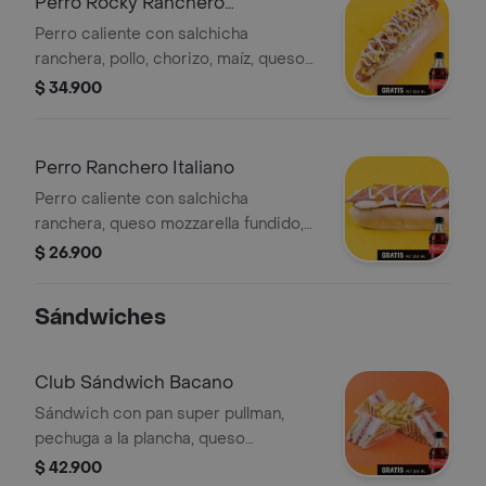
Perro Rocky Ranchero
Recargado
Perro caliente con salchicha
ranchera, pollo, chorizo, maíz, queso
fundido, salsas de la casa y Coca-
$ 34.900
Cola Zero 250 ml gratis.
Perro Ranchero Italiano
Perro caliente con salchicha
ranchera, queso mozzarella fundido,
jamón, salsas de la casa. Incluye
$ 26.900
Coca-Cola Zero 250 ml.
Sándwiches
Club Sándwich Bacano
Sándwich con pan super pullman,
pechuga a la plancha, queso
mozzarella, jamón, huevos fritos,
$ 42.900