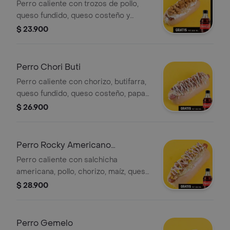
Perro caliente con trozos de pollo,
queso fundido, queso costeño y
salsas de la casa. Incluye Coca-Cola
$ 23.900
Zero 250 ml.
Perro Chori Buti
Perro caliente con chorizo, butifarra,
queso fundido, queso costeño, papa
chongo y salsas de la casa. Incluye
$ 26.900
Coca-Cola Zero 250 ml.
Perro Rocky Americano
Recargado
Perro caliente con salchicha
americana, pollo, chorizo, maíz, queso
fundido, salsas de la casa. Incluye
$ 28.900
Coca-Cola Zero 250 ml gratis.
Perro Gemelo