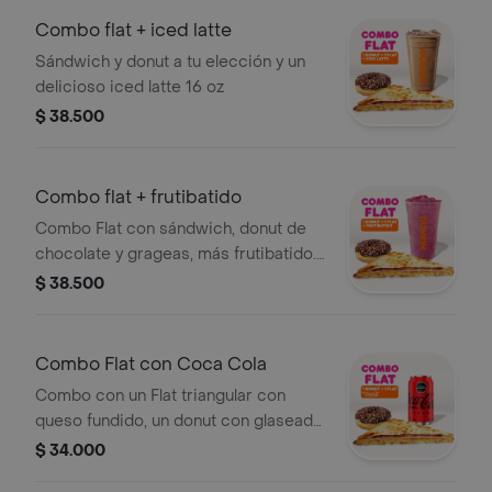
Combo flat + iced latte
Sándwich y donut a tu elección y un
delicioso iced latte 16 oz
$ 38.500
Combo flat + frutibatido
Combo Flat con sándwich, donut de
chocolate y grageas, más frutibatido.
Todo a tu elección.
$ 38.500
Combo Flat con Coca Cola
Combo con un Flat triangular con
queso fundido, un donut con glaseado
de chocolate y grageas, y una Coca-
$ 34.000
Cola Zero de 330ml.