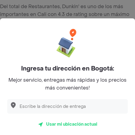
Del total de Restaurantes, Dunkin' es uno de los más
importantes en Cali con 4.3 de rating sobre un máximo
de 5.
Top Marcas y Cadenas de Restaurantes
Encuéntranos en estos países
Ingresa tu dirección en Bogotá:
Mejor servicio, entregas más rápidas y los precios
más convenientes!
App Store
Google play
AppGallery
Usar mi ubicación actual
Pide tu comida favorita cerca de ti