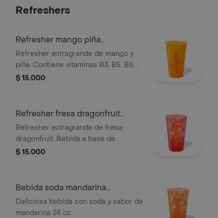
Refreshers
Refresher mango piña
extragrande
Refresher extragrande de mango y
piña. Contiene vitaminas B3, B5, B6,
B12 y té verde, con hielo y trozos de
$ 15.000
fruta.
Refresher fresa dragonfruit
extragrande
Refresher extragrande de fresa
dragonfruit. Bebida a base de
limonada con té verde, vitaminas B3,
$ 15.000
B5, B6, B12 y hielo.
Bebida soda mandarina
extragrande
Deliciosa bebida con soda y sabor de
mandarina 24 oz