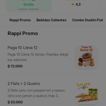
Gratis
4.3
(nuevos usuarios)
Rappi Promo
Bebidas Calientes
Combo Dunkin Flat
Rappi Promo
Paga 10 Lleva 12
Paga 10 Lleva 12 donas. Puedes elegir
tus sabores.
$ 72.000
2 Flats + 2 Quatro
2 Flats (uno con pepperoni y queso,
otro con jamón y queso) más 2
bebidas Quatro toronja de 269ml.
$ 53.000