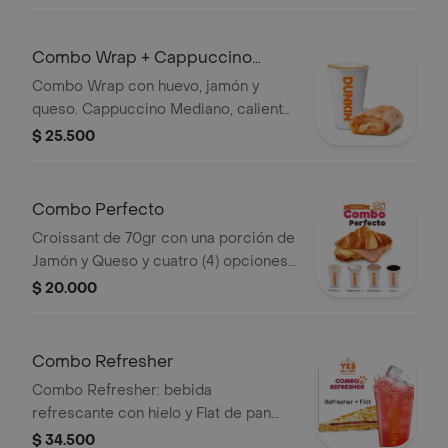
Combo Wrap + Cappuccino
Mediano
Combo Wrap con huevo, jamón y
queso. Cappuccino Mediano, caliente
o frío.
$ 25.500
Combo Perfecto
Croissant de 70gr con una porción de
Jamón y Queso y cuatro (4) opciones
de bebida
$ 20.000
Combo Refresher
Combo Refresher: bebida
refrescante con hielo y Flat de pan
tostado con queso y carnes frías.
$ 34.500