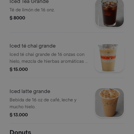
Iced Tea Grande
Té de limón de 16 onz.
$ 8000
Iced té chai grande
Iced té chai grande de 16 onzas con
hielo, mezcla de hierbas aromáticas y
especias.
$ 15.000
Iced latte grande
Bebida de 16 oz de café, leche y
mucho hielo.
$ 13.000
Donuts