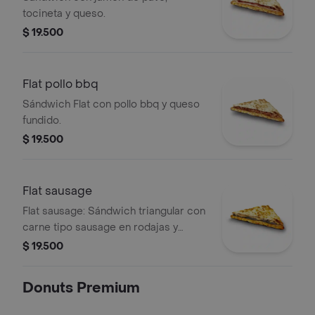
tocineta y queso.
$ 19.500
Flat pollo bbq
Sándwich Flat con pollo bbq y queso
fundido.
$ 19.500
Flat sausage
Flat sausage: Sándwich triangular con
carne tipo sausage en rodajas y
queso fundido.
$ 19.500
Donuts Premium