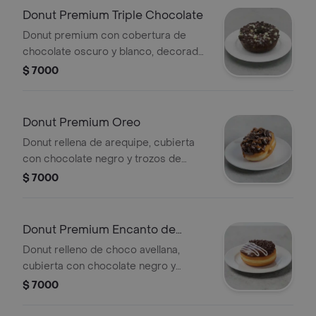
Donut Premium Triple Chocolate
Donut premium con cobertura de
chocolate oscuro y blanco, decorada
con chispas de chocolate.
$ 7000
Donut Premium Oreo
Donut rellena de arequipe, cubierta
con chocolate negro y trozos de
galleta oreo
$ 7000
Donut Premium Encanto de
Chocolate
Donut relleno de choco avellana,
cubierta con chocolate negro y
grageas de chocolate
$ 7000