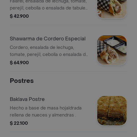
Falafel, ensalada de lechuga, tomate,
perejil, cebolla o ensalada de tabule
opcional, salsas de ajonjolí y ajo.
$ 42.900
Shawarma de Cordero Especial
Cordero, ensalada de lechuga,
tomate, perejil, cebolla o ensalada de
tabule, crema de garbanzo y salsas de
$ 64.900
ajonjolí-ajo
Postres
Baklava Postre
Hecho a base de masa hojaldrada
rellena de nueces y almendras .
$ 22.100