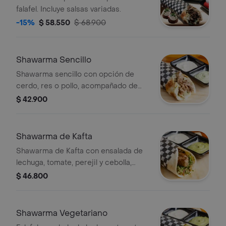
falafel. Incluye salsas variadas.
-15%
$ 58.550
$ 68.900
Shawarma Sencillo
Shawarma sencillo con opción de
cerdo, res o pollo, acompañado de
ensalada de lechuga, tomate, perejil,
$ 42.900
cebolla o tabule, y salsas de ajonjolí y
ajo.
Shawarma de Kafta
Shawarma de Kafta con ensalada de
lechuga, tomate, perejil y cebolla,
acompañado de salsas de ajonjolí y
$ 46.800
ajo. Opción de ensalada de tabule.
Shawarma Vegetariano