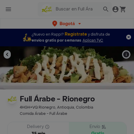
Bogotá
Regístrate
¿Nuevo en Rappi?
y disfruta de
envíos gratis por semanas
Aplican TyC
Full Árabe - Rionegro
4HGH+VQ Rionegro, Antioquia, Colombia
Comida Árabe - Full Árabe
Delivery
Envío
Gratis
35 min