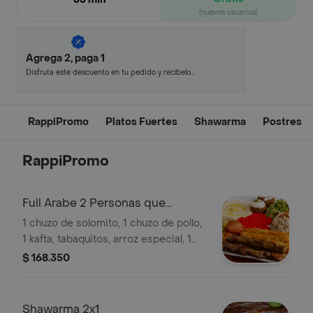
(nuevos usuarios)
Agrega 2, paga 1
Disfruta este descuento en tu pedido y recíbelo
en minutos.
RappiPromo
Platos Fuertes
Shawarma
Postres
RappiPromo
Full Arabe 2 Personas que
Contiene:
1 chuzo de solomito, 1 chuzo de pollo,
1 kafta, tabaquitos, arroz especial, 1
kibbe, 2 falafel, ensalada tabule, salsas
$ 168.350
de berenjena, garbanzo, pimentón y
pan arabe.
Shawarma 2x1