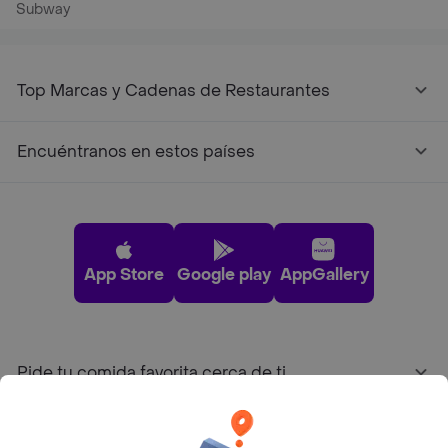
Subway
Top Marcas y Cadenas de Restaurantes
Encuéntranos en estos países
App Store
Google play
AppGallery
Pide tu comida favorita cerca de ti
Categorías