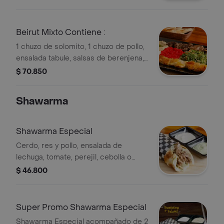
garbanzo, pimentón y pan arabe.
Beirut Mixto Contiene :
1 chuzo de solomito, 1 chuzo de pollo,
ensalada tabule, salsas de berenjena,
garbanzo, pimentón y pan árabe.
$ 70.850
Shawarma
Shawarma Especial
Cerdo, res y pollo, ensalada de
lechuga, tomate, perejil, cebolla o
ensalada de tabule, crema de
$ 46.800
garbanzo y salsas de ajonjolí-ajo
Super Promo Shawarma Especial
Shawarma Especial acompañado de 2