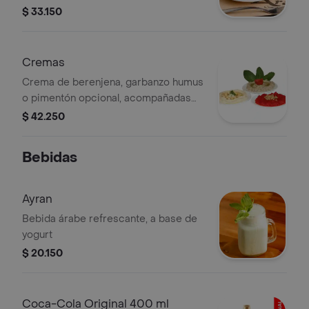
$ 33.150
Cremas
Crema de berenjena, garbanzo humus
o pimentón opcional, acompañadas
de pan árabe.
$ 42.250
Bebidas
Ayran
Bebida árabe refrescante, a base de
yogurt
$ 20.150
Coca-Cola Original 400 ml