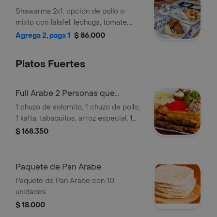
Shawarma 2x1: opción de pollo o
mixto con falafel, lechuga, tomate,
perejil, cebolla o tabule. Incluye salsas
Agrega 2, paga 1
$ 86.000
de ajonjolí y ajo.
Platos Fuertes
Full Arabe 2 Personas que
Contiene:
1 chuzo de solomito, 1 chuzo de pollo,
1 kafta, tabaquitos, arroz especial, 1
kibbe, 2 falafel, ensalada tabule, salsas
$ 168.350
de berenjena, garbanzo, pimentón y
pan arabe.
Paquete de Pan Arabe
Paquete de Pan Arabe con 10
unidades.
$ 18.000