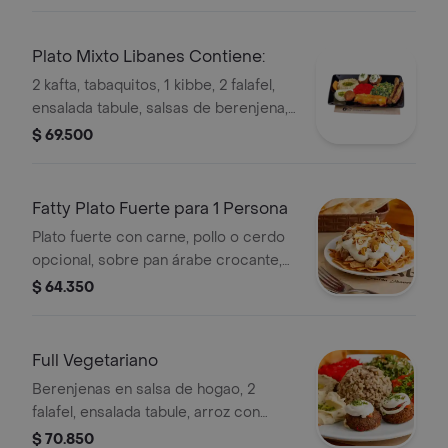
Plato Mixto Libanes Contiene:
2 kafta, tabaquitos, 1 kibbe, 2 falafel,
ensalada tabule, salsas de berenjena,
garbanzo, pimentón y pan arabe.
$ 69.500
Fatty Plato Fuerte para 1 Persona
Plato fuerte con carne, pollo o cerdo
opcional, sobre pan árabe crocante,
cubierto con yogurt y almendras.
$ 64.350
Full Vegetariano
Berenjenas en salsa de hogao, 2
falafel, ensalada tabule, arroz con
lentejas, salsas de berenjena,
$ 70.850