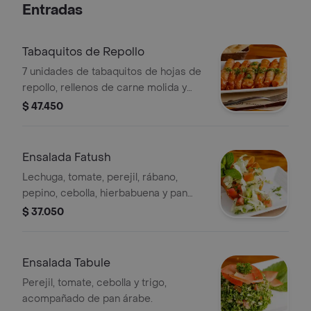
Entradas
Tabaquitos de Repollo
7 unidades de tabaquitos de hojas de
repollo, rellenos de carne molida y
arroz, acompañados de pan árabe.
$ 47.450
Ensalada Fatush
Lechuga, tomate, perejil, rábano,
pepino, cebolla, hierbabuena y pan
árabe frito
$ 37.050
Ensalada Tabule
Perejil, tomate, cebolla y trigo,
acompañado de pan árabe.