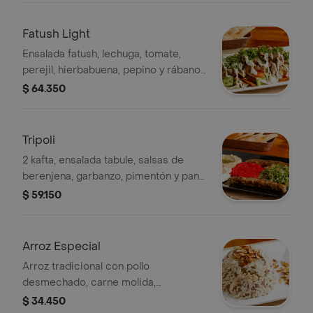
Fatush Light
Ensalada fatush, lechuga, tomate,
perejil, hierbabuena, pepino y rábano,
salsa de tahini y pan árabe frito con
$ 64.350
carne, pollo o cerdo a elección
Tripoli
2 kafta, ensalada tabule, salsas de
berenjena, garbanzo, pimentón y pan
árabe
$ 59.150
Arroz Especial
Arroz tradicional con pollo
desmechado, carne molida,
almendras y especies árabes.
$ 34.450