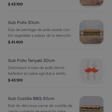
elección de quesos, salsas y
$ 43.100
vegetales frescos.
Sub Pollo 30cm
Sub de pechuga de pollo asada con
los vegetales y salsas de tu elección
$ 41.400
Sub Pollo Teriyaki 30cm
Deliciosos trozos de pollo tierno
bañados en salsa agridulce estilo
teriyaki. Pídelo con tus vegetales
$ 43.100
favoritos y agrégale las salsas que
más te gustan.
Sub Costilla BBQ 30cm
Sub de deliciosa carne de costilla de
cerdo cubierta de exquisita salsa