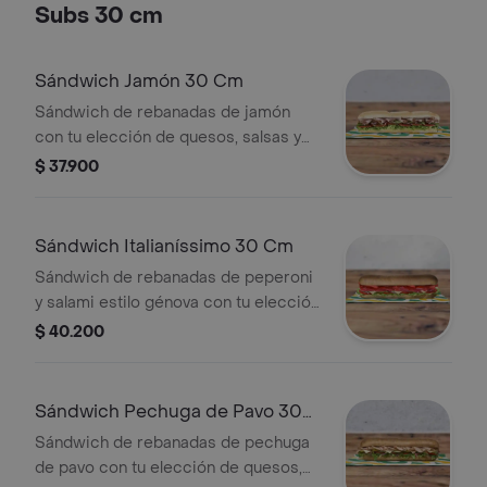
Subs 30 cm
Sándwich Jamón 30 Cm
Sándwich de rebanadas de jamón
con tu elección de quesos, salsas y
vegetales frescos.
$ 37.900
Sándwich Italianíssimo 30 Cm
Sándwich de rebanadas de peperoni
y salami estilo génova con tu elección
de quesos, salsas y vegetales
$ 40.200
frescos.
Sándwich Pechuga de Pavo 30
Cm
Sándwich de rebanadas de pechuga
de pavo con tu elección de quesos,