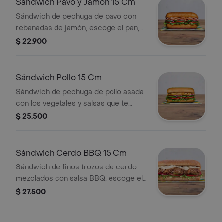
Sándwich Pavo y Jamón 15 Cm
Sándwich de pechuga de pavo con
rebanadas de jamón, escoge el pan,
queso, vegetales y salsas que
$ 22.900
prefieras.
Sándwich Pollo 15 Cm
Sándwich de pechuga de pollo asada
con los vegetales y salsas que te
encantaran, escoge el pan, queso,
$ 25.500
vegetales y salsas que prefieras.
Sándwich Cerdo BBQ 15 Cm
Sándwich de finos trozos de cerdo
mezclados con salsa BBQ, escoge el
pan, queso, vegetales y salsas que
$ 27.500
prefieras.