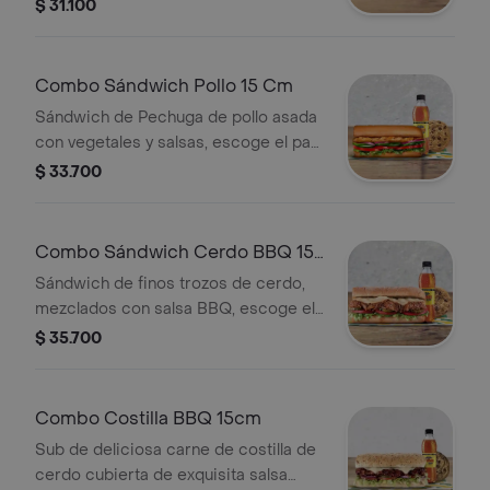
queso, vegetales y salsas que
$ 31.100
prefieras + Bebida Pet 400 ml +
Papas o galleta.
Combo Sándwich Pollo 15 Cm
Sándwich de Pechuga de pollo asada
con vegetales y salsas, escoge el pan,
queso, vegetales y salsas que
$ 33.700
prefieras+ Bebida Pet 400 ml+ Papas
o galleta.
Combo Sándwich Cerdo BBQ 15
Cm
Sándwich de finos trozos de cerdo,
mezclados con salsa BBQ, escoge el
pan, queso, vegetales y salsas que
$ 35.700
prefieras + Bebida Pet 400 ml +
Papas o galleta.
Combo Costilla BBQ 15cm
Sub de deliciosa carne de costilla de
cerdo cubierta de exquisita salsa