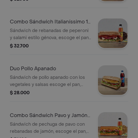
prefieras + Bebida Pet 400 ml +
Papas o galleta.
Combo Sándwich Italianíssimo 15
Cm
Sándwich de rebanadas de peperoni
y salami estilo génova, escoge el pan,
queso, vegetales y salsas que
$ 32.700
prefieras + Bebida Pet 400 ml +
Papas o galleta.
Duo Pollo Apanado
Sándwich de pollo apanado con los
vegetales y salsas escoge el pan,
queso, vegetales y salsas que
$ 28.000
prefieras +1 bebida Pet 400ml .
Combo Sándwich Pavo y Jamón
15 Cm
Sándwich de pechuga de pavo con
rebanadas de jamón, escoge el pan,