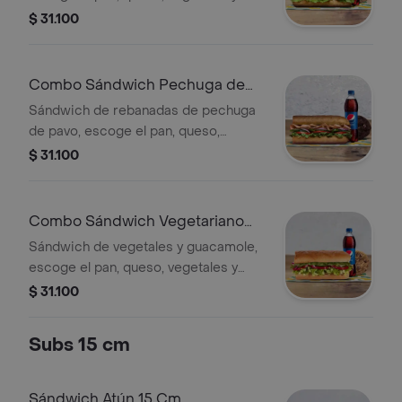
salsas que prefieras + Bebida Pet
$ 31.100
400 ml + Papas o galleta.
Combo Sándwich Pechuga de
Pavo 15 Cm
Sándwich de rebanadas de pechuga
de pavo, escoge el pan, queso,
vegetales y salsas que prefieras +
$ 31.100
Bebida Pet 400 ml + Papas o galleta.
Combo Sándwich Vegetariano
con Guacamole 15 Cm
Sándwich de vegetales y guacamole,
escoge el pan, queso, vegetales y
salsas que prefieras + Bebida Pet
$ 31.100
400 ml + Papas o galleta.
Subs 15 cm
Sándwich Atún 15 Cm