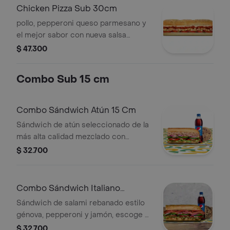
Chicken Pizza Sub 30cm
pollo, pepperoni queso parmesano y
el mejor sabor con nueva salsa
marinara y vegetales.
$ 47.300
Combo Sub 15 cm
Combo Sándwich Atún 15 Cm
Sándwich de atún seleccionado de la
más alta calidad mezclado con
mayonesa, escoge el pan, queso,
$ 32.700
vegetales y salsas que prefieras +
Bebida Pet 400 ml + Papas o galleta.
Combo Sándwich Italiano
B.M.T.™ 15 Cm
Sándwich de salami rebanado estilo
génova, pepperoni y jamón, escoge el
pan, queso, vegetales y salsas que
$ 32.700