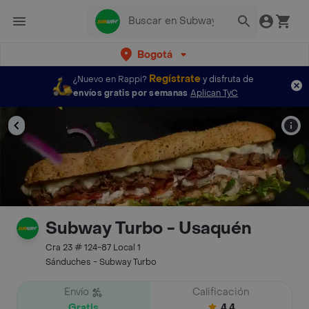
Bogotá
Regístrate
¿Nuevo en Rappi?
y disfruta de
envíos gratis por semanas
Aplican TyC
Subway Turbo - Usaquén
Cra 23 # 124-87 Local 1
Sánduches - Subway Turbo
Envío
Calificación
Gratis
4.4