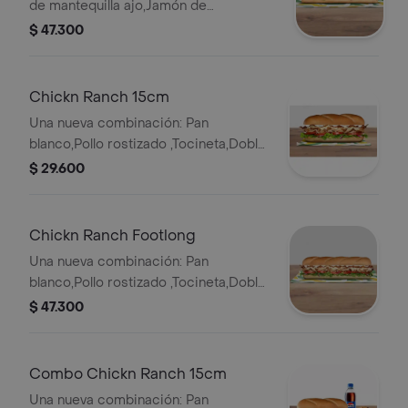
de mantequilla ajo,Jamón de
Cerdo,Pernil de cerdo,Maíz,Mozzarella
$ 47.300
rallado ,Cebollita Crispy ,Salsa
BBQ,Chipotle,Lechuga,Tomates,Cebolla
Chickn Ranch 15cm
Una nueva combinación: Pan
blanco,Pollo rostizado ,Tocineta,Doble
Queso americano ,Salsa ranch
$ 29.600
,Cebolla ,Tomate ,Lechuga
Chickn Ranch Footlong
Una nueva combinación: Pan
blanco,Pollo rostizado ,Tocineta,Doble
Queso americano ,Salsa ranch
$ 47.300
,Cebolla ,Tomate ,Lechuga
Combo Chickn Ranch 15cm
Una nueva combinación: Pan