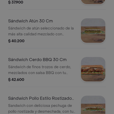
salsas y vegetales frescos.
$ 37.900
Sándwich Atún 30 Cm
Sándwich de atún seleccionado de la
más alta calidad mezclado con
mayonesa y tu elección de quesos,
$ 40.200
salsas y vegetales frescos.
Sándwich Cerdo BBQ 30 Cm
Sándwich de finos trozos de cerdo,
mezclados con salsa BBQ con tu
elección de quesos, salsas y
$ 42.600
vegetales frescos.
Sándwich Pollo Estilo Rostizado
30 Cm
Sandwich con deliciosa pechuga de
pollo rostizada y desmechada, con tu