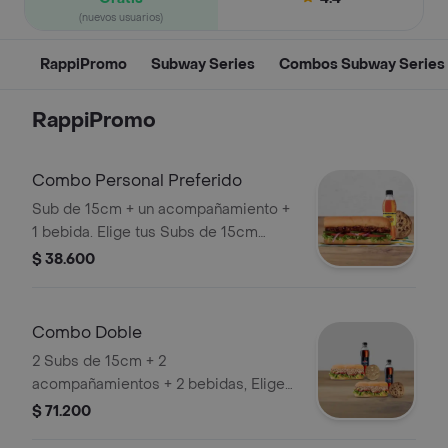
(nuevos usuarios)
RappiPromo
Subway Series
Combos Subway Series
RappiPromo
Combo Personal Preferido
Sub de 15cm + un acompañamiento +
1 bebida. Elige tus Subs de 15cm
entre Costilla y Cerdo BBQ
$ 38.600
Combo Doble
2 Subs de 15cm + 2
acompañamientos + 2 bebidas, Elige
entre italianísimo, Atún y BMT , bebida
$ 71.200
pet 400 o 500 ml