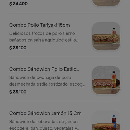
BBQ. Disfrútalo con los vegetales y
$ 34.400
salsas que más te gustan.Llévalo en
combo con bebida más
acompañamiento
Combo Pollo Teriyaki 15cm
Deliciosos trozos de pollo tierno
bañados en salsa agridulce estilo
teriyaki. Pídelo con tus vegetales
$ 35.100
favoritos y agrégale las salsas que
más te gustan. Llévalo en combo con
bebida más acompañamiento
Combo Sándwich Pollo Estilo
Rostizado 15 Cm
Sándwich de pechuga de pollo
desmechada estilo rostizado, escoge
el pan, queso, vegetales y salsas que
$ 35.100
prefieras + Bebida Pet 400 ml +
Papas o galleta.
Combo Sándwich Jamón 15 Cm
Sándwich de rebanadas de jamón,
escoge el pan, queso, vegetales y