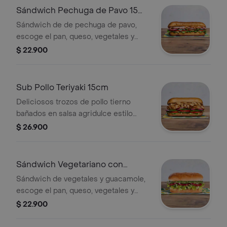
Sándwich Pechuga de Pavo 15
Cm
Sándwich de de pechuga de pavo,
escoge el pan, queso, vegetales y
salsas que prefieras.
$ 22.900
Sub Pollo Teriyaki 15cm
Deliciosos trozos de pollo tierno
bañados en salsa agridulce estilo
teriyaki. Pídelo con tus vegetales
$ 26.900
favoritos y agrégale las salsas que
más te gustan.
Sándwich Vegetariano con
Guacamole 15 Cm
Sándwich de vegetales y guacamole,
escoge el pan, queso, vegetales y
salsas que prefieras.
$ 22.900