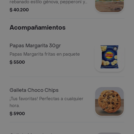
rebanado estilo génova, pepperoni y
jamón con tu elección de quesos,
$ 40.200
salsas y vegetales frescos.
Acompañamientos
Papas Margarita 30gr
Papas Margarita fritas en paquete
$ 5500
Galleta Choco Chips
¡Tus favoritas! Perfectas a cualquier
hora.
$ 5900