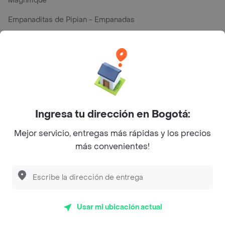
Magnifique
Empanaditas de Pipian - Empanadas
Desayunadero de la 42
Luisa Postres
Sopitas y Frijoladas
Subway
Ingresa tu dirección en Bogotá:
Mejor servicio, entregas más rápidas y los precios
En los mas de 85 opiniones de clientes de Rappi fueron
más convenientes!
realizadas pidiendo a domicilio de Subway Turbo en
Bogotá y lo calificaron con un promedio de 4.4 sobre un
máximo de 5.
Del total de Restaurantes, Subway Turbo es uno de los
Usar mi ubicación actual
más importantes en Bogotá con 4.4 de rating sobre un
máximo de 5.