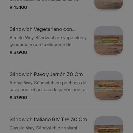
BBQ. Disfrútalo con los vegetales y
$ 45.100
salsas que más te gustan.
Sándwich Vegetariano con
Guacamole 30 Cm
Simple Way. Sándwich de vegetales y
guacamole con tu elección de
quesos, salsas y vegetales frescos.
$ 37.900
Sándwich Pavo y Jamón 30 Cm
Active Way. Sándwich de pechuga de
pavo con rebanadas de jamón con tu
elección de quesos, salsas y
$ 37.900
vegetales frescos.
Sándwich Italiano B.M.T.™ 30 Cm
Classic Way. Sándwich de salami