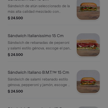
Sándwich de atún seleccionado de la
más alta calidad mezclado con
mayonesa, escoge el pan, queso,
$ 24.500
vegetales y salsas que prefieras.
Sándwich Italianíssimo 15 Cm
Sándwich de rebanadas de peperoni
y salami estilo génova, escoge el pan,
queso, vegetales y salsas que
$ 24.500
prefieras.
Sándwich Italiano B.M.T.™ 15 Cm
Sándwich de salami rebanado estilo
génova, pepperoni y jamón, escoge el
pan, queso, vegetales y salsas que
$ 24.500
prefieras.