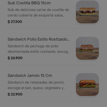
Sub Costilla BBQ 15cm
Sub de deliciosa carne de costilla de
cerdo cubierta de exquisita salsa
BBQ. Disfrútalo con los vegetales y
$ 27.300
salsas que más te gustan.
Sándwich Pollo Estilo Rostizado
15 Cm
Sándwich de pechuga de pollo
desmechada estilo rostizado, escoge
el pan, queso, vegetales y salsas que
$ 26.900
prefieras.
Sándwich Jamón 15 Cm
Sándwich de rebanadas de jamón,
escoge el pan, queso, vegetales y
salsas que prefieras.
$ 22.900