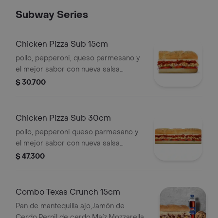
Subway Series
Chicken Pizza Sub 15cm
pollo, pepperoni, queso parmesano y
el mejor sabor con nueva salsa
marinara y vegetales.
$ 30.700
Chicken Pizza Sub 30cm
pollo, pepperoni queso parmesano y
el mejor sabor con nueva salsa
marinara y vegetales.
$ 47.300
Combo Texas Crunch 15cm
Pan de mantequilla ajo,Jamón de
Cerdo,Pernil de cerdo,Maíz,Mozzarella