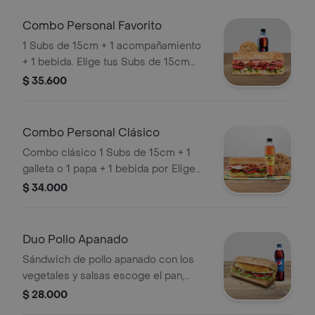
Combo Personal Favorito
1 Subs de 15cm + 1 acompañamiento
+ 1 bebida. Elige tus Subs de 15cm
entre italianísimo, Atún y BMT.
$ 35.600
Combo Personal Clásico
Combo clásico 1 Subs de 15cm + 1
galleta o 1 papa + 1 bebida por Elige
tus Subs de 15cm entre Jamón, Pavo y
$ 34.000
Jamón y Pavo
Duo Pollo Apanado
Sándwich de pollo apanado con los
vegetales y salsas escoge el pan,
queso, vegetales y salsas que
$ 28.000
prefieras +1 bebida Pet 400ml .