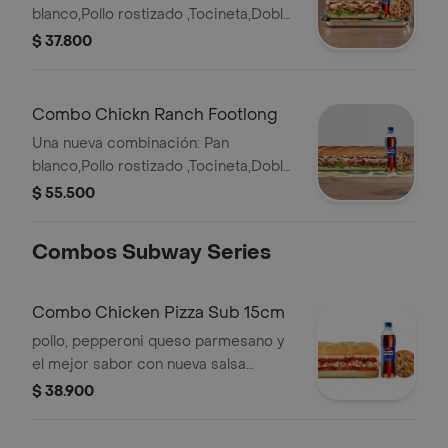
blanco,Pollo rostizado ,Tocineta,Doble
Queso americano ,Salsa ranch
$ 37.800
,Cebolla ,Tomate ,Lechuga. Llévalo
combo con bebida más
acompañamiento.
Combo Chickn Ranch Footlong
Una nueva combinación: Pan
blanco,Pollo rostizado ,Tocineta,Doble
Queso americano ,Salsa ranch
$ 55.500
,Cebolla ,Tomate ,Lechuga. Llévalo
combo con bebida más
Combos Subway Series
acompañamiento.
Combo Chicken Pizza Sub 15cm
pollo, pepperoni queso parmesano y
el mejor sabor con nueva salsa
marinara y vegetales. Llévalo en
$ 38.900
combo con bebida más
acompañamiento.