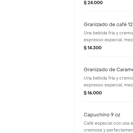
frío. 17 oz
$ 24.000
Granizado de café 12
Una bebida fría y crem
espresso especial, mezc
un toque de leche para 
$ 14.300
decorado con una gene
chocolate derretido y 
chantilly para una exper
Granizado de Caram
y refrescante. 12oz
Una bebida fría y crem
espresso especial, mezc
un toque de leche para 
$ 16.000
decorado con una gene
chocolate y caramelo, 
chantilly para una exper
Capuchino 9 oz
y refrescante. 12oz
Café especial con una 
cremosa y perfectamen