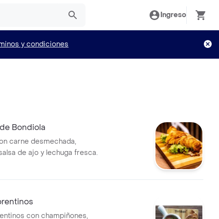
Ingreso
minos y condiciones
de Bondiola
on carne desmechada,
salsa de ajo y lechuga fresca.
orentinos
entinos con champiñones,