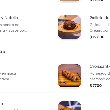
postre.
 y Nutella
Galleta d
n centro de
Galleta est
uera y suave por
Cream, con 
cremosa.
$ 12.500
os
Croissant
o en masa
Horneado di
trada.
cremoso de
bocado.
$ 7700
ate