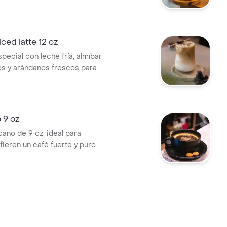
dulce y equilibrada. 12oz
iced latte 12 oz
pecial con leche fría, almíbar
s y arándanos frescos para
tal y refrescante. 12oz
 9 oz
ano de 9 oz, ideal para
ieren un café fuerte y puro.