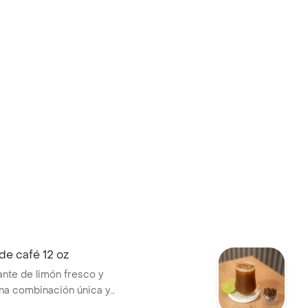
de café 12 oz
ante de limón fresco y
na combinación única y
. 12oz