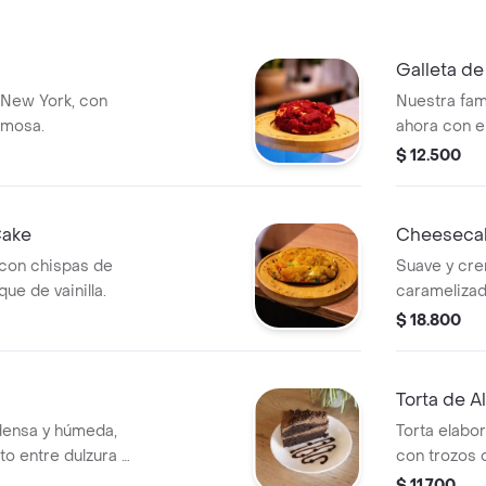
Galleta d
o New York, con
Nuestra fam
emosa.
ahora con e
de chocolat
$ 12.500
horneada a 
Cake
Cheeseca
 con chispas de
Suave y cre
ue de vainilla.
caramelizado
acompañado
$ 18.800
maracuyá, m
generosa po
Torta de 
densa y húmeda,
Torta elabo
to entre dulzura e
con trozos 
bocadillo. I
$ 11.700