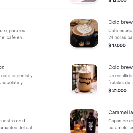
$ 12.000
Cold brew
ro, para los
Café especi
 el café en
24 horas pa
equilibrado.
$ 17.000
oz
Cold brew 
 café especial y
Un estallid
chocolate y
frutales de 
combinadas 
$ 21.000
café en frío
Caramel la
nuestro cold
Capas de es
 amantes del café
caramelo, s