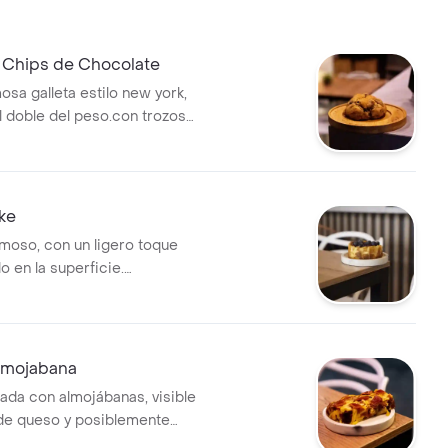
e Chips de Chocolate
osa galleta estilo new york,
l doble del peso.con trozos
e derretido en cada mordida,
la perfección.
ke
moso, con un ligero toque
 en la superficie.
 de almíbar fresco de
ora y arándanos o una
rción de arequipe.
Almojabana
rada con almojábanas, visible
de queso y posiblemente
deal para disfrutar como