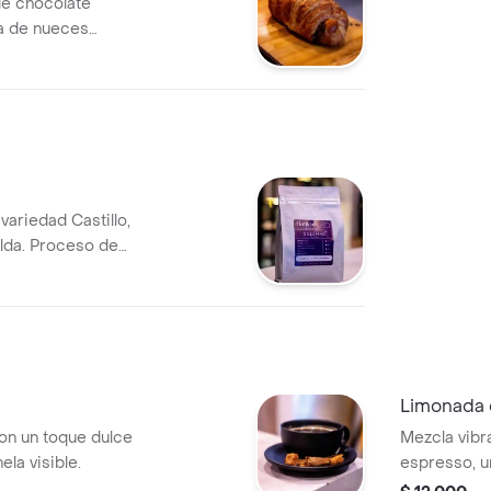
e chocolate
a de nueces
dorado.
ariedad Castillo,
alda. Proceso de
tación, puntaje
Limonada 
on un toque dulce
Mezcla vibr
ela visible.
espresso, u
refrescante