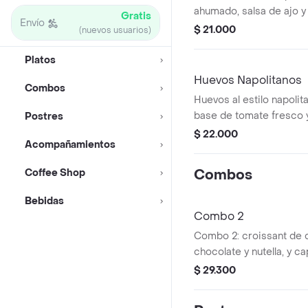
ahumado, salsa de ajo y
Gratis
Envío
en pan tipo croissant.
$ 21.000
(nuevos usuarios)
Platos
Huevos Napolitanos
Combos
Huevos al estilo napolit
base de tomate fresco 
Postres
mozzarella, acompañado
$ 22.000
Acompañamientos
pan artesanal al ajillo.
Coffee Shop
Combos
Bebidas
Combo 2
Combo 2: croissant de q
chocolate y nutella, y c
$ 29.300