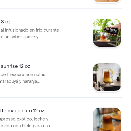
 8 oz
al infusionado en frío durante
ra un sabor suave y
 8 oz
sunrise 12 oz
o de frescura con notas
maracuyá y naranja,
con el equilibrio perfecto del
. 12oz
tte macchiato 12 oz
presso exótico, leche y
ervido con hielo para una