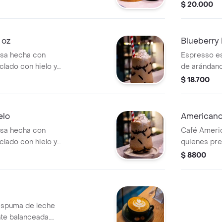
experiencia 
$ 20.000
 oz
Blueberry 
osa hecha con
Espresso es
lado con hielo y
de arándano
una textura suave.
un toque fru
$ 18.700
rosa capa de
coronado con
iencia indulgente
elo
Americano
osa hecha con
Café Americ
lado con hielo y
quienes pref
una textura suave.
$ 8800
rosa capa de
coronado con
iencia indulgente
espuma de leche
te balanceada.