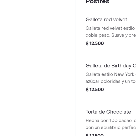
Postres
Galleta red velvet
Galleta red velvet estil
doble peso. Suave y cr
$ 12.500
Galleta de Birthday 
Galleta estilo New York
azúcar coloridas y un toq
$ 12.500
Torta de Chocolate
Hecha con 100 cacao, 
con un equilibrio perfec
intensidad de sabor.
$ 12.900