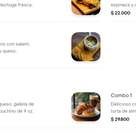
 lechuga fresca
espinaca y
acompañado
$ 22.000
artesanal al a
ano con salami,
y queso
s de tostadas de
Combo 1
ueso, galleta de
Delicioso c
apuchino de 9 oz.
torta de al
oz.
$ 29.800