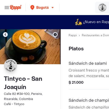
Bogotá
¿Nuevo en Rap
Rappi
Restaurantes a Dom
Platos
Sándwich de salami
Croissant fresco y mant
de salami, mozzarella, s
Tintyco - San
lechuga fresca.
$ 21.000
Joaquín
Calle 82 #34-100, Pereira,
Risaralda, Colombia
Sándwich de champ
Café - Tintyco
Sándwich de champiño