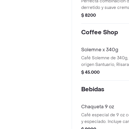
Perfecta combinación d
derretido y suave crem
dentro de un croissant 
$ 8200
Coffee Shop
Solemne x 340g
Café Solemne de 340g, v
origen Santuario, Risar
lavado con doble fermen
$ 45.000
+85 SCA.
Bebidas
Chaqueta 9 oz
Café especial de 9 oz c
y especiado. Incluye can