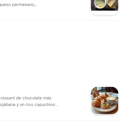
 queso parmesano,
s de tostadas de pan
jillo.
roissant de chocolate más
mojábana y un rico capuchino 9