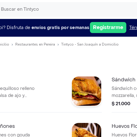
Registrarme
pi?
Disfruta de
envíos gratis por semanas
Tér
icilio
Restaurantes en Pereira
Tintyco - San Joaquín a Domicilio
Sándwich 
equilloso relleno
Sándwich c
alsa de ajo y
mozzarella, 
$ 21.000
iñones
Huevos Fl
nes con gouda
Huevos Flor