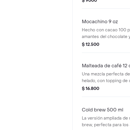
$ 9000
Mocachino 9 oz
Hecho con cacao 100 pu
amantes del chocolate y
perfecta armonía. 9oz
$ 12.500
Malteada de café 12 
Una mezcla perfecta de
helado, con topping de 
chantilly. 12oz
$ 16.800
Cold brew 500 ml
La versión ampliada de 
brew, perfecta para los