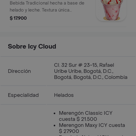
Bebida Tradicional hecha a base de
helado y leche. Textura única
acompañada de una salsa y crema
$ 17.900
chantilly.
Sobre Icy Cloud
Cl. 32 Sur # 23-15, Rafael
Dirección
Uribe Uribe, Bogotá, D.C.,
Bogotá, Bogotá, D.C., Colombia
Especialidad
Helados
Merengón Classic ICY
cuesta $ 21.500
Merengon Maxy ICY cuesta
$ 27.900