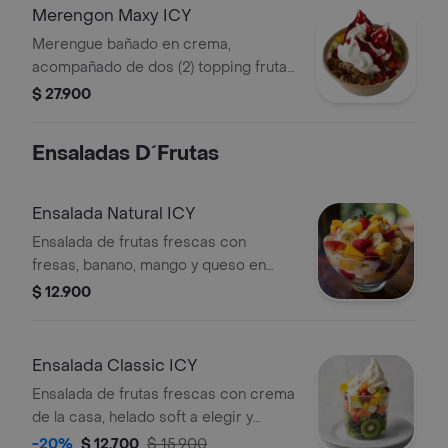
Merengon Maxy ICY
Merengue bañado en crema,
acompañado de dos (2) topping frutal,
dos (2) topping dulce y un (1) topping
$ 27.900
crujiente; con helado soft y bañado en
salsa a eleccion
Ensaladas D´Frutas
Ensalada Natural ICY
Ensalada de frutas frescas con
fresas, banano, mango y queso en
contenedor de 16 onzas.
$ 12.900
Ensalada Classic ICY
Ensalada de frutas frescas con crema
de la casa, helado soft a elegir y
queso, servida en un contenedor de
-20%
$ 12.700
$ 15.900