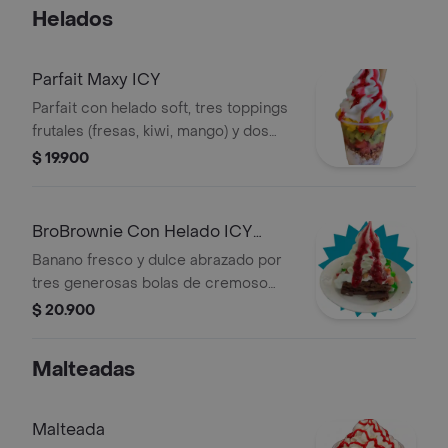
Helados
Parfait Maxy ICY
Parfait con helado soft, tres toppings
frutales (fresas, kiwi, mango) y dos
crujientes, acompañado de salsa de
$ 19.900
frutas.
BroBrownie Con Helado ICY
CLOUD
Banano fresco y dulce abrazado por
tres generosas bolas de cremoso
helado, cubierto con rica salsa de
$ 20.900
chocolate, crema chantilly, fresas
frescas, crema batida suave y una
Malteadas
cereza brillante en la cima. ¡Una
explosión de sabor y diversión en
cada bocado!
Malteada