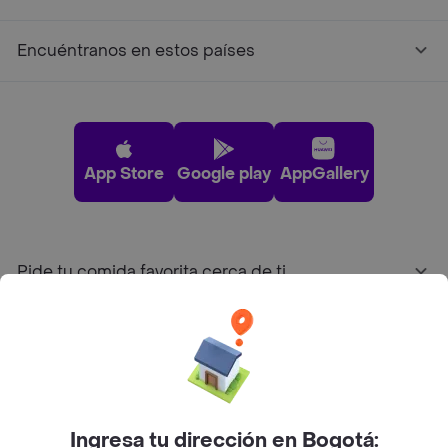
Encuéntranos en estos países
App Store
Google play
AppGallery
Pide tu comida favorita cerca de ti
Categorías
Únete a Rappi
Ingresa tu dirección en Bogotá: