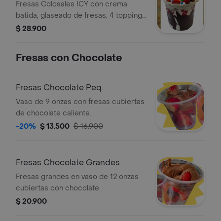
Fresas Colosales ICY con crema
batida, glaseado de fresas, 4 toppings
a elección y salsa. Incluye confites de
$ 28.900
colores y barquillo.
Fresas con Chocolate
Fresas Chocolate Peq.
Vaso de 9 onzas con fresas cubiertas
de chocolate caliente.
-20%
$ 13.500
$ 16.900
Fresas Chocolate Grandes
Fresas grandes en vaso de 12 onzas
cubiertas con chocolate.
$ 20.900