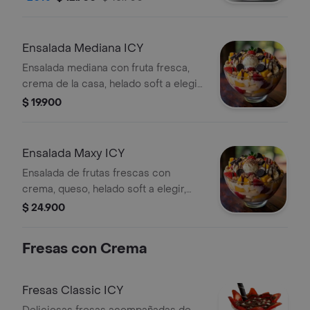
16 onzas.
Ensalada Mediana ICY
Ensalada mediana con fruta fresca,
crema de la casa, helado soft a elegir,
gelatina y queso en un contenedor de
$ 19.900
24 onz.
Ensalada Maxy ICY
Ensalada de frutas frescas con
crema, queso, helado soft a elegir,
gelatina y topping. Incluye fresas,
$ 24.900
mango, banano, galletas y maní en
contenedor de 32 onzas.
Fresas con Crema
Fresas Classic ICY