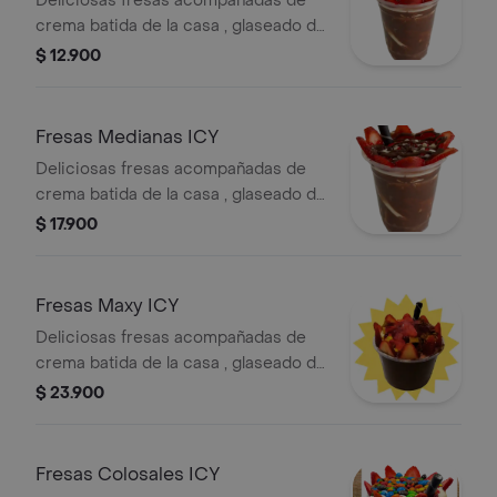
Deliciosas fresas acompañadas de
crema batida de la casa , glaseado de
fresas, 1 topping a tu elección y salsa.
$ 12.900
tienes opción de escoger entre
chocolate o arequipe para la
cobertura
Fresas Medianas ICY
Deliciosas fresas acompañadas de
crema batida de la casa , glaseado de
fresas, 2 topping a tu elección y salsa.
$ 17.900
tienes opción de escoger entre
chocolate o arequipe para la
cobertura
Fresas Maxy ICY
Deliciosas fresas acompañadas de
crema batida de la casa , glaseado de
fresas, 3 topping a tu elección y salsa.
$ 23.900
tienes opción de escoger entre
chocolate o arequipe para la
cobertura
Fresas Colosales ICY