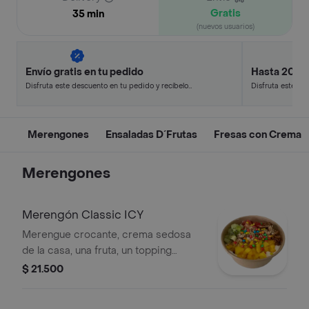
Gratis
35 min
(nuevos usuarios)
Envío gratis en tu pedido
Hasta 20% 
Disfruta este descuento en tu pedido y recíbelo
Disfruta este de
en minutos.
en minutos.
Merengones
Ensaladas D´Frutas
Fresas con Crema
Merengones
Merengón Classic ICY
Merengue crocante, crema sedosa
de la casa, una fruta, un topping
crujiente y un topping dulce. Con sala
$ 21.500
a elegir al gusto.